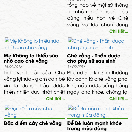
ngăn ngừa và chữa trị
tổng hợp về một số thông
hiệu quả trong các trường
tin nhằm giúp người tiêu
hợp trên.
dùng hiểu hơn về Chè
vằng và lựa chọn đúng
sản phẩm chất lượng,
Chi tiết...
tránh trường hợp sử dụng
Chè vằng không rõ nguồn
gốc, không được đăng ký
Mẹ Không lo thiếu sữa
Chè vằng - Thần dược
chất lượng, ảnh hưởng
nhờ cao chè vằng
cho phụ nữ sau sinh
đến sức khỏe người tiêu
16.09.2016
16.09.2016
dùng.
Tính vượt trội của Chè
Phụ nữ sau khi sinh thường
vằng lợi sữa - giảm cân bé
lấy cành lá chè vằng phơi
xịn là dạng thảo dược
khô, nấu nước uống hằng
thiên nhiên duy nhất chiết
ngày cho khỏe, chóng lại
suất từ lá tươi dưới dạng
sức, chống thiếu máu, mệt
Chi tiết...
Chi tiết...
cao, giữ nguyên tính chất
mỏi, kém ăn
như lá chè vừa mới thu
hái.
Đặc điểm cây chè vằng
Để Bé luôn mạnh khỏe
trong mùa đông