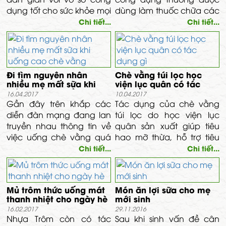
gai leo được rất nhiều
dụng tốt cho sức khỏe mọi
dùng làm thuốc chữa các
người tìm kiếm và ưa thích.
lứa tuổi từ người già đến
bệnh gan như: viêm gan
Chi tiết...
Chi tiết...
trẻ nhỏ nhưng đồng thời
B, xơ gan cổ trướng thể
đây cũng là một loại trà
nặng, suy gan, viêm ga
thảo dược. Nó cũng
vàng da; chữa sốt rét, ăn
mang tính chất tương tự
không ngon miệng...
Đi tìm nguyên nhân
Chè vằng túi lọc học
của một loại trà là mát
nhiều mẹ mất sữa khi
viện lục quân có tác
gan, giải độc. Vậy thì chè
uống cao chè vằng
dụng gì
16.04.2017
10.04.2017
vằng có giảm cân không
Gần đây trên khắp các
Tác dụng của chè vằng
? Đương nhiên là có, một
diễn đàn mạng đang lan
túi lọc do học viện lục
tính chất thường thấy ở
truyền nhau thông tin về
quân sản xuất giúp tiêu
các loại trà, không chỉ vậy
việc uống chè vằng quá
hao mỡ thừa, hỗ trợ tiêu
tác dụng giảm cân của
đặc khiến nhiều mẹ bị mất
hóa và trao đổi chất; từ
Chi tiết...
Chi tiết...
chè vằng còn cực kỳ hiệu
sữa đang làm hoang
đó, các chị em sau sinh sẽ
quả nữa.
mang dư luận. Vậy Chè
nhanh chóng lấy lại vóc
vằng là gỉ ? và tác dụng
dáng ban đầu. Kinh
Mủ trôm thức uống mát
Món ăn lợi sữa cho mẹ
của nó ra sao ? và tại sao
nghiệm dân gian bày
thanh nhiệt cho ngày hè
mới sinh
uống quá đặc lại gây mất
rằng, nên dùng lá chè
16.02.2017
29.11.2016
sữa?
vằng phơi khô sắc cho
Nhựa Trôm còn có tác
Sau khi sinh vấn đề cân
sản phụ uống để gia tăng