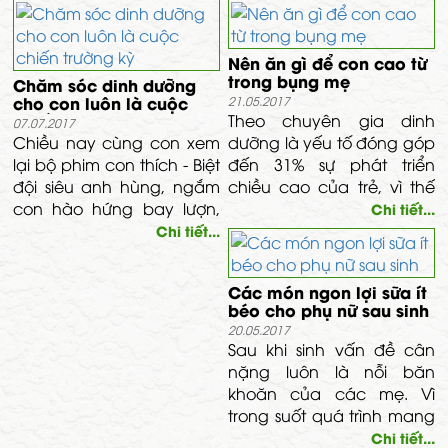
Nên ăn gì để con cao từ
trong bụng mẹ
Chăm sóc dinh dưỡng
cho con luôn là cuộc
21.05.2017
chiến trường kỳ
Theo chuyên gia dinh
07.07.2017
Chiều nay cùng con xem
dưỡng là yếu tố đóng góp
lại bộ phim con thích - Biệt
đến 31% sự phát triển
đội siêu anh hùng, ngắm
chiều cao của trẻ, vì thế
con hào hứng bay lượn,
mẹ bầu có thể giúp con
Chi tiết...
múa võ theo các nhân
cao lớn ngay từ trong
Chi tiết...
vật trong phim, mẹ bỗng
bụng mẹ nếu bổ sung các
phì cười thầm nghĩ: giá
thức phẩm như thịt nạc,
Các món ngon lợi sữa ít
như con biết mẹ đây cũng
cá hồi, khoai lang, rau
béo cho phụ nữ sau sinh
rắn rỏi như Người Sắt,
xanh..
20.05.2017
thông minh như Đội trưởng
Sau khi sinh vấn đề cân
Mỹ, lắm phép như Thần
nặng luôn là nỗi băn
Sấm Thor, dữ dội như
khoăn của các mẹ. Vì
Khổng lồ Hulk trong cuộc
trong suốt quá trình mang
chiến dinh dưỡng hằng
thai cũng như sau sinh
Chi tiết...