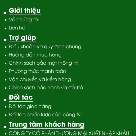
đảm bảo cho con bằng
cách nào tốt nhất?
Giới thiệu
Về chúng tôi
Liên hệ
Trợ giúp
Điều khoản và quy định chung
Hướng dẫn mua hàng
Chính sách bảo mật thông tin
Phương thức thanh toán
Vận chuyển và kiểm hàng
Chính sách bảo hành và đổi trả
Đối tác
Đối tác giao hàng
Đối tác chiến lược của công ty
Trung tâm khách hàng
CÔNG TY CỔ PHẦN THƯƠNG MẠI XUẤT NHẬP KHẨU