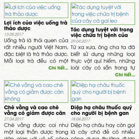
ngày để nuôi dưỡng và
các mẹ luôn ăn những
bảo vệ con.
món ăn bổ dưỡng, giàu
khoáng chất để có thể đủ
Lợi ích của việc uống trà
sữa cho bé. Liệu rằng có
thảo dược
Tác dụng tuyệt với trong
món ăn nào vừa ít béo lợi
việc chữa trị bệnh của
13.05.2017
sữa giúp các “mẹ tiện cả
Uống trà là thói quen của
cây cà gai leo
29.04.2017
đôi đường” không? Hãy
rất nhiều người Việt Nam,
Từ xa xưa, ông cha ta đã
cùng tham khảo các món
đặc biệt là trà thảo dược.
biết sử dụng những loại
ăn lợi sữa ít béo được Thảo
Mỗi loại trà đều có một
thực vật quí hiếm, những
Dược Vĩnh Tâm kể đến
mùi thơm đặc trưng khác
loài cây có sẵn trong tự
Chi tiết...
dưới đây các mẹ nhé.
nhau mang lại cho người
nhiên để chữa bệnh.
Chi tiết...
uống một cảm giác và
Trong đó có tác dụng của
hương vị tuyệt vời. Vậy
cây cà gai leo đây là một
việc uống trà sẽ có những
loài cây có nhiều tác
lợi ích gì ?
dụng và trị được rất nhiều
Chè vằng và cao chè
Diệp hạ châu thuốc quý
bệnh trong đó có bệnh
vằng có giảm được cân
cho người bị bệnh gan
viêm gan, sơ gan, ung thư
không
27.04.2017
18.04.2017
gan… được các bác sĩ
Chè vằng được coi như
Diệp hạ châu hay còn gọi
ngày nay chứng minh.
một loại thần dược trong
là cây chó đẻ có nhiều
Chính vì thế mà cây cà
dân gian với vô số công
công dụng thường được