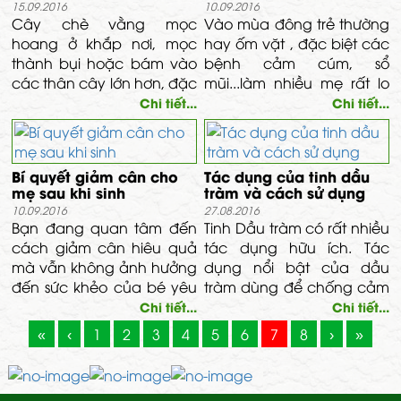
15.09.2016
10.09.2016
Cây chè vằng mọc
Vào mùa đông trẻ thường
hoang ở khắp nơi, mọc
hay ốm vặt , đặc biệt các
thành bụi hoặc bám vào
bệnh cảm cúm, sổ
các thân cây lớn hơn, đặc
mũi...làm nhiều mẹ rất lo
biệt nhiều ở vùng đồi núi
lắng, nguy hiểm hơn là
Chi tiết...
Chi tiết...
cao, là loại cây bụi nhỏ,
các bệnh này rất dể lây.
đường kính thân không
Để bé luôn khỏe vào mùa
quá 6mm.
đông, các mẹ có thể thực
Bí quyết giảm cân cho
Tác dụng của tinh dầu
hiện các cách đơn giản
mẹ sau khi sinh
tràm và cách sử dụng
sau.
10.09.2016
27.08.2016
Bạn đang quan tâm đến
Tinh Dầu tràm có rất nhiều
cách giảm cân hiêu quả
tác dụng hữu ích. Tác
mà vẫn không ảnh hưởng
dụng nổi bật của dầu
đến sức khẻo của bé yêu
tràm dùng để chống cảm
khi con còn bú ? Nhưng
lạnh, tránh gió và tránh
Chi tiết...
Chi tiết...
thực hiện chế độ giảm
ho, Kháng khuẩn, Chống
«
‹
1
2
3
4
5
6
7
8
›
»
cân thế nào để vừa đảm
và trị muỗi, xua đuổi công
bảo sức khỏe cũng như
trùng
thể trạng của mình và