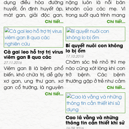
dụng điều hòa đường
nặng luôn là nỗi băn
máu huyết, làm co rút tử
huyết, ổn định huyết áp,
khoăn của các mẹ. Vì
cung, kích thích tuyến sữa.
mát gan, giải độc gan,
trong suốt quá trình mang
giúp mau lành vết
thai cũng như sau sinh
Chi tiết...
Chi tiết...
thương… Trong ngành
các mẹ luôn ăn những
dược, nhựa Trôm được sử
món ăn bổ dưỡng, giàu
dụng với vai trò chất kết
khoáng chất để có thể đủ
Bí quyết nuôi con không
dính, nhũ hóa và bảo
sữa cho bé.
lo bị ốm
Cà gai leo hỗ trợ trị virus
quản rất tốt.
viêm gan B qua các
17.10.2016
nghiên cứu
Chăm sóc trẻ nhỏ thì mẹ
27.11.2016
Viêm gan B là bệnh phổ
nào cũng xót lòng khi con
biến, khó chữa trị, dễ gây
trở bệnh. Các bệnh
xơ gan, ung thư gan, xơ
thường gặp ở trẻ như cảm
gan cổ trướng, là nguyên
lạnh, trúng gió, đầy bụng,
Chi tiết...
nhân tử vong cao nhất
no hơi, khó tiêu, …hay khi
Chi tiết...
đối với các bệnh về gan
bé bị muỗi, côn trùng cắn
mật.
làm da bé sưng đỏ cũng
làm mẹ “rối như tơ vò”.
Cao lá vằng và những
Những lúc này, Dầu Tràm
thông tin cần thiết khi sử
giúp các mẹ an tâm khi
dụng
16.09.2016