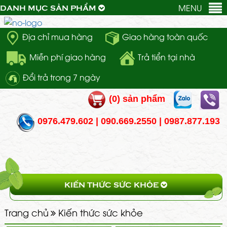
MENU
DANH MỤC SẢN PHẨM
Địa chỉ mua hàng
Giao hàng toàn quốc
Miễn phí giao hàng
Trả tiển tại nhà
Đổi trả trong 7 ngày
(
0
) sản phẩm
0976.479.602 | 090.669.2550 | 0987.877.193
KIẾN THỨC SỨC KHỎE
Trang chủ
Kiến thức sức khỏe