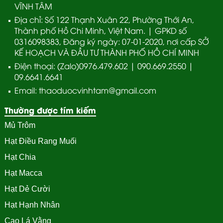
VĨNH TÂM
Địa chỉ: Số 122 Thạnh Xuân 22, Phường Thới An,
Thành phố Hồ Chi Minh, Việt Nam. | GPKD số
0316098383, Đăng ký ngày: 07-01-2020, nơi cấp SỞ
KẾ HOẠCH VÀ ĐẦU TƯ THÀNH PHỐ HỒ CHÍ MINH
Điện thoại: (Zalo)0976.479.602 | 090.669.2550 |
09.6641.6641
Email: thaoduocvinhtam@gmail.com
Thường được tím kiếm
Mủ Trôm
Hạt Điều Rang Muối
Hạt Chia
Hạt Macca
Hạt Dẻ Cười
Hạt Hạnh Nhân
Cao Lá Vằng