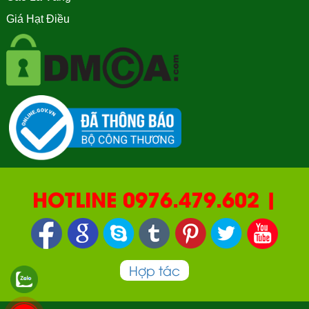
Giá Hạt Điều
HOTLINE 0976.479.602 |
090.669.2550 | 0987.877.193
Hợp tác