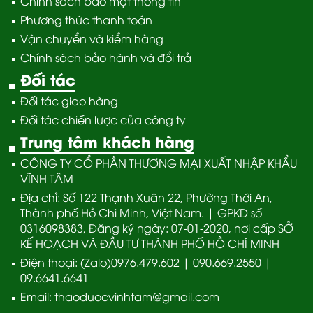
Chính sách bảo mật thông tin
Phương thức thanh toán
Vận chuyển và kiểm hàng
Chính sách bảo hành và đổi trả
Đối tác
Đối tác giao hàng
Đối tác chiến lược của công ty
Trung tâm khách hàng
CÔNG TY CỔ PHẦN THƯƠNG MẠI XUẤT NHẬP KHẨU
VĨNH TÂM
Địa chỉ: Số 122 Thạnh Xuân 22, Phường Thới An,
Thành phố Hồ Chi Minh, Việt Nam. | GPKD số
0316098383, Đăng ký ngày: 07-01-2020, nơi cấp SỞ
KẾ HOẠCH VÀ ĐẦU TƯ THÀNH PHỐ HỒ CHÍ MINH
Điện thoại: (Zalo)0976.479.602 | 090.669.2550 |
09.6641.6641
Email: thaoduocvinhtam@gmail.com