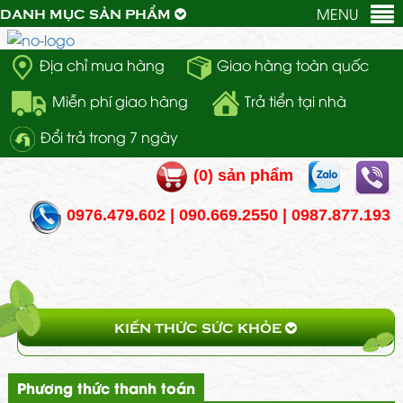
MENU
DANH MỤC SẢN PHẨM
Địa chỉ mua hàng
Giao hàng toàn quốc
Miễn phí giao hàng
Trả tiển tại nhà
Đổi trả trong 7 ngày
(
0
) sản phẩm
0976.479.602 | 090.669.2550 | 0987.877.193
KIẾN THỨC SỨC KHỎE
Phương thức thanh toán