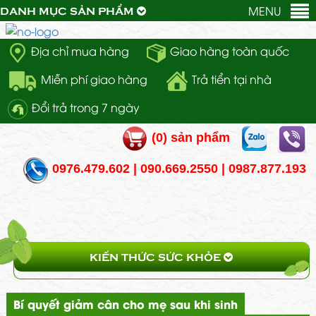
MENU
DANH MỤC SẢN PHẨM
Địa chỉ mua hàng
Giao hàng toàn quốc
Miễn phí giao hàng
Trả tiển tại nhà
Đổi trả trong 7 ngày
(
0
) sản phẩm
0976.479.602 | 090.669.2550 | 0987.877.193
KIẾN THỨC SỨC KHỎE
Bí quyết giảm cân cho mẹ sau khi sinh