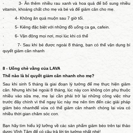
· 3- Ăn thêm nhiều rau xanh và hoa quả để bổ sung nhiều
vitamin, khoáng chất cho mẹ và bé và để giảm cân cho mẹ.
· 4- Không ăn quá muộn sau 7 giờ tối.
· 5- Kiêng đặc biệt với những đồ uống ca ga, cafein.
· 6- Vận động mọi nơi, mọi lúc khi có thể
· 7- Sau khi bé được ngoài 8 tháng, bạn có thể vận dụng bí
quyết giảm cân nhanh
8 - Uống chè vằng của LAVA
Thế nào là bí quyết giảm cân nhanh cho mẹ?
Sau khi sinh 5 tháng là giai đoạn lý tưởng để mẹ thực hiện giảm
cân. Nhưng khi bé ngoài 8 tháng, lúc này con không còn phụ thuộc
nhiều vào sữa mẹ, mẹ lại cần phải trở lại những công việc như
trước đây chính vì thế ngay lúc này mẹ nên tìm đến các giải pháp
giảm béo nhanhđể vừa có thể giảm cân nhanh chóng lại vừa có
nhiều thời gian chăm sóc con.
Bạn hãy tìm hiểu kỹ lưỡng về các sản phẩm giảm béo trên tại thảo
dược Vĩnh Tâm để có câu trả lời tin tưởng nhất nhé!