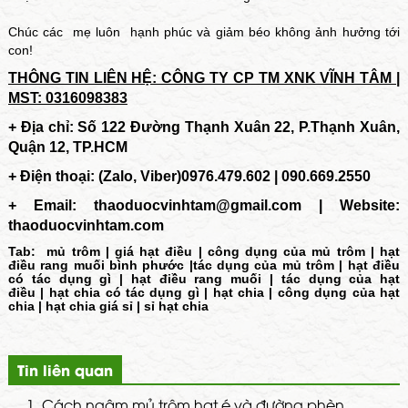
Chúc các mẹ luôn hạnh phúc và giảm béo không ảnh hưởng tới
con!
THÔNG TIN LIÊN HỆ: CÔNG TY CP TM XNK VĨNH TÂM |
MST: 0316098383
+ Địa chỉ: Số 122 Đường Thạnh Xuân 22, P.Thạnh Xuân,
Quận 12, TP.HCM
+ Điện thoại: (Zalo, Viber)0976.479.602 | 090.669.2550
+ Email:
thaoduocvinhtam@gmail.com | Website:
thaoduocvinhtam.com
Tab:
mủ trôm
|
giá hạt điều
|
công dụng của mủ trôm
|
hạt
điều rang muối bình phước
|
tác dụng của mủ trôm
|
hạt điều
có tác dụng gì
|
hạt điều rang muối
|
tác dụng của hạt
điều
|
hạt chia có tác dụng gì
|
hạt chia
|
công dụng của hạt
chia
|
hạt chia giá sỉ
|
sỉ hạt chia
Tin liên quan
1.
Cách ngâm mủ trôm hạt é và đường phèn