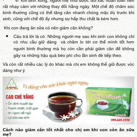
· 4- Khi sinh xong, người mẹ như được đổi xác hoàn toàn nên
rất nhạy cảm với những thay đổi hằng ngày. Một chế độ chăm sóc
bình thường cũng có thể tăng cân nhanh chóng mặc dù trước khi
sinh, cũng với chế độ ấy nhưng sự hấp thu chất là kém hơn.
Khi con đang ăn sữa có nên giảm cân không?
Câu trả lời là có. Những người mẹ sau khi sinh con không chỉ
có nhu cầu giữ dáng và chăm lo tới cơ thể mình tốt hơn
người bình thường mà họ còn cần phải giảm cân để không
gây ra những hậu quả béo phì cho lần sinh đẻ tiếp theo.
Và còn rất nhiều các lý do khác mà chị em không thể giữ được vóc
dáng như ý.
Cách nào giảm cân tốt nhất cho chị em khi con còn ăn sữa
mẹ?