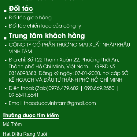
Đối tác
Đối tác giao hàng
Đối tác chiến lược của công ty
Trung tâm khách hàng
CÔNG TY CỔ PHẦN THƯƠNG MẠI XUẤT NHẬP KHẨU
VĨNH TÂM
Địa chỉ: Số 122 Thạnh Xuân 22, Phường Thới An,
Thành phố Hồ Chi Minh, Việt Nam. | GPKD số
0316098383, Đăng ký ngày: 07-01-2020, nơi cấp SỞ
KẾ HOẠCH VÀ ĐẦU TƯ THÀNH PHỐ HỒ CHÍ MINH
Điện thoại: (Zalo)0976.479.602 | 090.669.2550 |
09.6641.6641
Email: thaoduocvinhtam@gmail.com
Thường được tím kiếm
Mủ Trôm
Hạt Điều Rang Muối