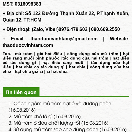
MST: 0316098383
+ Địa chỉ: Số 122 Đường Thạnh Xuân 22, P.Thạnh Xuân,
Quận 12, TP.HCM
+ Điện thoại: (Zalo, Viber)0976.479.602 | 090.669.2550
+ Email:
thaoduocvinhtam@gmail.com | Website:
thaoduocvinhtam.com
Tab:
mủ trôm
|
giá hạt điều
|
công dụng của mủ trôm
|
hạt
điều rang muối bình phước
|
tác dụng của mủ trôm
|
hạt điều
có tác dụng gì
|
hạt điều rang muối
|
tác dụng của hạt
điều
|
hạt chia có tác dụng gì
|
hạt chia
|
công dụng của hạt
chia
|
hạt chia giá sỉ
|
sỉ hạt chia
Tin liên quan
1.
Cách ngâm mủ trôm hạt é và đường phèn
(16.08.2016)
2.
Mủ trôm khô là gì (16.08.2016)
3.
Mủ trôm ở đâu chất lượng tốt (16.08.2016)
4.
Sử dụng mủ trôm sao cho đúng cách (16.08.2016)