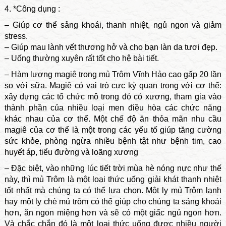
4. *Công dụng :
– Giúp cơ thể sảng khoái, thanh nhiệt, ngủ ngon và giảm
stress.
– Giúp mau lành vết thương hở và cho bạn làn da tươi đẹp.
– Uống thường xuyên rất tốt cho hệ bài tiết.
– Hàm lượng magiê trong mủ Trôm Vĩnh Hảo cao gấp 20 lần
so với sữa. Magiê có vai trò cực kỳ quan trọng với cơ thể:
xây dựng các tổ chức mô trong đó có xương, tham gia vào
thành phần của nhiều loại men điều hòa các chức năng
khác nhau của cơ thể. Một chế độ ăn thỏa mãn nhu cầu
magiê của cơ thể là một trong các yếu tố giúp tăng cường
sức khỏe, phòng ngừa nhiều bệnh tật như bệnh tim, cao
huyết áp, tiểu đường và loãng xương
– Đặc biệt, vào những lúc tiết trời mùa hè nóng nực như thế
này, thì mủ Trôm là một loại thức uống giải khát thanh nhiệt
tốt nhất mà chúng ta có thể lựa chọn. Một ly mủ Trôm lạnh
hay một ly chè mủ trôm có thể giúp cho chúng ta sảng khoái
hơn, ăn ngon miệng hơn và sẽ có một giấc ngủ ngon hơn.
Và chắc chắn đó là một loại thức uống được nhiều người