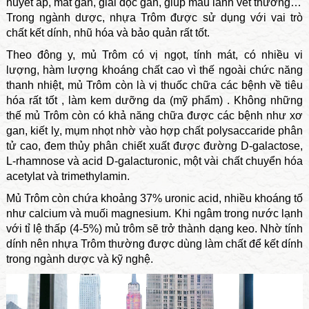
huyết áp, mát gan, giải độc gan, giúp mau lành vết thương…
Trong ngành dược, nhựa Trôm được sử dụng với vai trò
chất kết dính, nhũ hóa và bảo quản rất tốt.
Theo đông y, mủ Trôm có vị ngọt, tính mát, có nhiều vi
lượng, hàm lượng khoáng chất cao vì thế ngoài chức năng
thanh nhiệt, mủ Trôm còn là vị thuốc chữa các bệnh về tiêu
hóa rất tốt , làm kem dưỡng da (mỹ phẩm) . Không những
thế mủ Trôm còn có khả năng chữa được các bệnh như xơ
gan, kiết lỵ, mụm nhọt nhờ vào hợp chất polysaccaride phân
tử cao, đem thủy phân chiết xuất được đường D-galactose,
L-rhamnose và acid D-galacturonic, một vài chất chuyển hóa
acetylat và trimethylamin.
Mủ Trôm còn chứa khoảng 37% uronic acid, nhiều khoáng tố
như calcium và muối magnesium. Khi ngâm trong nước lạnh
với tỉ lệ thấp (4-5%) mủ trôm sẽ trở thành dạng keo. Nhờ tính
dính nên nhựa Trôm thường được dùng làm chất để kết dính
trong ngành dược và kỹ nghệ.