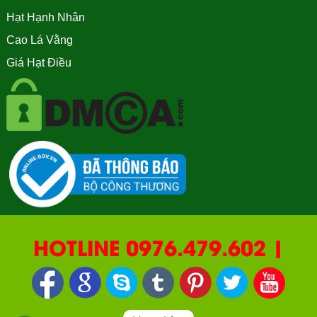
Hạt Hạnh Nhân
Cao Lá Vằng
Giá Hạt Điều
HOTLINE 0976.479.602 |
090.669.2550 | 0987.877.193