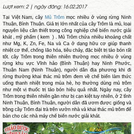
Lượt xem: 2 | ngày đăng: 16.02.2017
Tại Việt Nam, cây
Mủ Trôm
mọc nhiều ở vùng rừng Ninh
Thuận, Bình Thuận. Giá trị lớn nhất của cây Trôm là mủ, loại
nguyên liệu cần thiết trong công nghiệp chế biến nước giải
khát , mỹ phẩm ( kem ) . Mủ Trôm chứa nhiều khoáng chất
như Mg, K, Zn, Fe, Na và Ca ở dạng hữu cơ giúp thanh
nhiệt cơ thể, chống lão hóa, tiêu chảy, đặc biệt trị táo bón rất
tốt. cây Trôm trong thiên nhiên thường mọc nhiều ở vùng
rừng khu vực Vĩnh hảo (Bình Thuận) hay Ninh Phước,
Thuận Nam (Ninh Thuận), người dân địa phương khi đi
rừng thường khai thác mủ trôm đem về chế biến làm thức
uống thanh nhiệt trong mùa hè, họ thường dùng mủ trôm
như một vị thuốc trị táo bón hiệu quả nhất. Ngày nay, cây
Trôm trong thiên nhiên gần như bị cạn kiệt tuy nhiên, ở 2 tỉnh
Ninh Thuận, Bình Thuận, người dân đã ươm được giống và
trồng cây Trôm đại trà trên vườn nhà và khai thác mủ trôm để
bán cho các nhà máy chế biến nước giải khát.