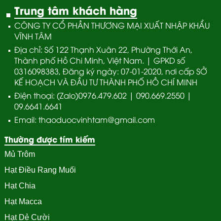
Trung tâm khách hàng
CÔNG TY CỔ PHẦN THƯƠNG MẠI XUẤT NHẬP KHẨU
VĨNH TÂM
Địa chỉ: Số 122 Thạnh Xuân 22, Phường Thới An,
Thành phố Hồ Chi Minh, Việt Nam. | GPKD số
0316098383, Đăng ký ngày: 07-01-2020, nơi cấp SỞ
KẾ HOẠCH VÀ ĐẦU TƯ THÀNH PHỐ HỒ CHÍ MINH
Điện thoại: (Zalo)0976.479.602 | 090.669.2550 |
09.6641.6641
Email: thaoduocvinhtam@gmail.com
Thường được tím kiếm
Mủ Trôm
Hạt Điều Rang Muối
Hạt Chia
Hạt Macca
Hạt Dẻ Cười