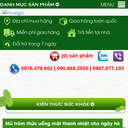
MENU
DANH MỤC SẢN PHẨM
Địa chỉ mua hàng
Giao hàng toàn quốc
Miễn phí giao hàng
Trả tiển tại nhà
Đổi trả trong 7 ngày
(
0
) sản phẩm
0976.479.602 | 090.669.2550 | 0987.877.193
KIẾN THỨC SỨC KHỎE
Mủ trôm thức uống mát thanh nhiệt cho ngày hè