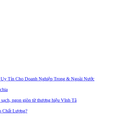
 Uy Tín Cho Doanh Nghiệp Trong & Ngoài Nước
chia
u sạch, ngon giòn từ thương hiệu Vĩnh Tâ
o Chất Lượng?