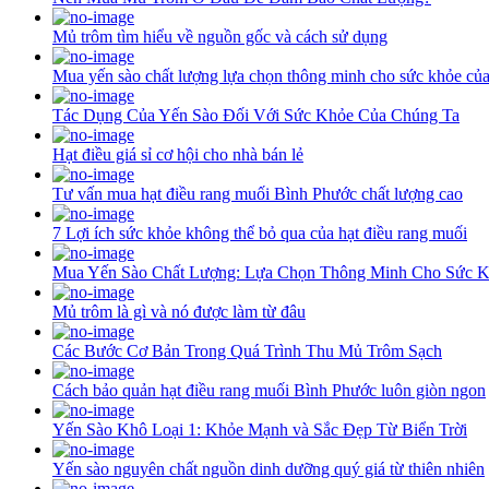
Mủ trôm tìm hiểu về nguồn gốc và cách sử dụng
Mua yến sào chất lượng lựa chọn thông minh cho sức khỏe củ
Tác Dụng Của Yến Sào Đối Với Sức Khỏe Của Chúng Ta
Hạt điều giá sỉ cơ hội cho nhà bán lẻ
Tư vấn mua hạt điều rang muối Bình Phước chất lượng cao
7 Lợi ích sức khỏe không thể bỏ qua của hạt điều rang muối
Mua Yến Sào Chất Lượng: Lựa Chọn Thông Minh Cho Sức 
Mủ trôm là gì và nó được làm từ đâu
Các Bước Cơ Bản Trong Quá Trình Thu Mủ Trôm Sạch
Cách bảo quản hạt điều rang muối Bình Phước luôn giòn ngon
Yến Sào Khô Loại 1: Khỏe Mạnh và Sắc Đẹp Từ Biển Trời
Yến sào nguyên chất nguồn dinh dưỡng quý giá từ thiên nhiên