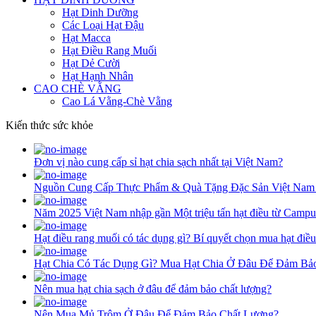
Hạt Dinh Dưỡng
Các Loại Hạt Đậu
Hạt Macca
Hạt Điều Rang Muối
Hạt Dẻ Cười
Hạt Hạnh Nhân
CAO CHÈ VẰNG
Cao Lá Vằng-Chè Vằng
Kiến thức sức khỏe
Đơn vị nào cung cấp sỉ hạt chia sạch nhất tại Việt Nam?
Nguồn Cung Cấp Thực Phẩm & Quà Tặng Đặc Sản Việt Nam
Năm 2025 Việt Nam nhập gần Một triệu tấn hạt điều từ Campu
Hạt điều rang muối có tác dụng gì? Bí quyết chọn mua hạt điề
Hạt Chia Có Tác Dụng Gì? Mua Hạt Chia Ở Đâu Để Đảm Bả
Nên mua hạt chia sạch ở đâu để đảm bảo chất lượng?
Nên Mua Mủ Trôm Ở Đâu Để Đảm Bảo Chất Lượng?