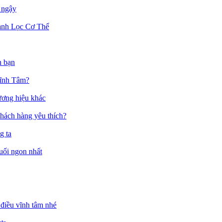
 ngậy
anh Lọc Cơ Thể
h bạn
Vĩnh Tâm?
ương hiệu khác
hách hàng yêu thích?
g ta
muối ngon nhất
điều vĩnh tâm nhé