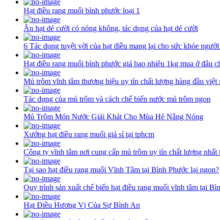
Hạt điều rang muối bình phước loại 1
Ăn hạt dẻ cười có nóng không, tác dụng của hạt dẻ cười
6 Tác dụng tuyệt vời của hạt điều mang lại cho sức khỏe người
Hạt điều rang muối bình phước giá bao nhiêu 1kg mua ở đâu c
Mủ trôm vĩnh tâm thương hiệu uy tín chất lượng hàng đầu việt
Tác dụng của mủ trôm và cách chế biến nước mủ trôm ngon
Mủ Trôm Món Nước Giải Khát Cho Mùa Hè Nắng Nóng
Xưởng hạt điều rang muối giá sỉ tại tphcm
Công ty vĩnh tâm nơi cung cấp mủ trôm uy tín chất lượng nhất 
Tại sao hạt điều rang muối Vĩnh Tâm tại Bình Phước lại ngon?
Quy trình sản xuất chế biến hạt điều rang muối vĩnh tâm tại B
Hạt Điều Hương Vị Của Sự Bình An