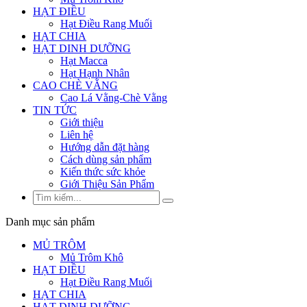
HẠT ĐIỀU
Hạt Điều Rang Muối
HẠT CHIA
HẠT DINH DƯỠNG
Hạt Macca
Hạt Hạnh Nhân
CAO CHÈ VẰNG
Cao Lá Vằng-Chè Vằng
TIN TỨC
Giới thiệu
Liên hệ
Hướng dẫn đặt hàng
Cách dùng sản phẩm
Kiến thức sức khỏe
Giới Thiệu Sản Phẩm
Danh mục sản phẩm
MỦ TRÔM
Mủ Trôm Khô
HẠT ĐIỀU
Hạt Điều Rang Muối
HẠT CHIA
HẠT DINH DƯỠNG