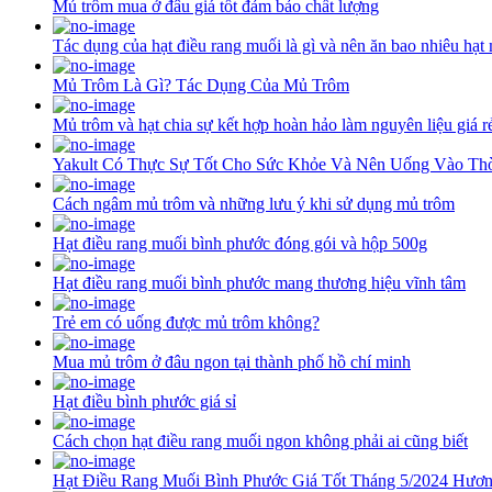
Mủ trôm mua ở đâu giá tốt đảm bảo chất lượng
Tác dụng của hạt điều rang muối là gì và nên ăn bao nhiêu hạt
Mủ Trôm Là Gì? Tác Dụng Của Mủ Trôm
Mủ trôm và hạt chia sự kết hợp hoàn hảo làm nguyên liệu giá rẻ
Yakult Có Thực Sự Tốt Cho Sức Khỏe Và Nên Uống Vào Th
Cách ngâm mủ trôm và những lưu ý khi sử dụng mủ trôm
Hạt điều rang muối bình phước đóng gói và hộp 500g
Hạt điều rang muối bình phước mang thương hiệu vĩnh tâm
Trẻ em có uống được mủ trôm không?
Mua mủ trôm ở đâu ngon tại thành phố hồ chí minh
Hạt điều bình phước giá sỉ
Cách chọn hạt điều rang muối ngon không phải ai cũng biết
Hạt Điều Rang Muối Bình Phước Giá Tốt Tháng 5/2024 Hươn