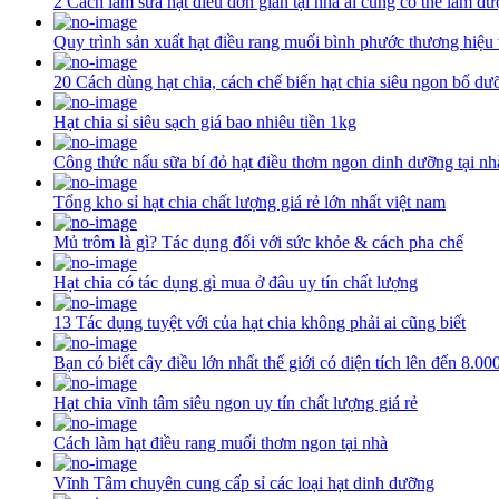
2 Cách làm sữa hạt điều đơn giản tại nhà ai cũng có thể làm đư
Quy trình sản xuất hạt điều rang muối bình phước thương hiệu
20 Cách dùng hạt chia, cách chế biến hạt chia siêu ngon bổ dư
Hạt chia sỉ siêu sạch giá bao nhiêu tiền 1kg
Công thức nấu sữa bí đỏ hạt điều thơm ngon dinh dưỡng tại nh
Tổng kho sỉ hạt chia chất lượng giá rẻ lớn nhất việt nam
Mủ trôm là gì? Tác dụng đối với sức khỏe & cách pha chế
Hạt chia có tác dụng gì mua ở đâu uy tín chất lượng
13 Tác dụng tuyệt với của hạt chia không phải ai cũng biết
Bạn có biết cây điều lớn nhất thế giới có diện tích lên đến 8.0
Hạt chia vĩnh tâm siêu ngon uy tín chất lượng giá rẻ
Cách làm hạt điều rang muối thơm ngon tại nhà
Vĩnh Tâm chuyên cung cấp sỉ các loại hạt dinh dưỡng