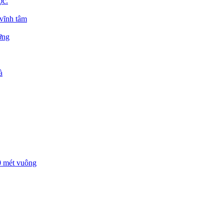
ợc.
 vĩnh tâm
ỡng
à
00 mét vuông