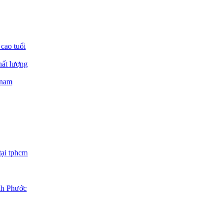
 cao tuổi
hất lượng
 nam
tại tphcm
ình Phước