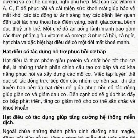
dưỡng và có chế độ ngủ, nghỉ phù hợp. Mắt cần các vitamin
A, C, E để phục hồi và cải thiện sức khoẻ mắt giúp bảo vệ
mắt khỏi các tác động từ ánh sáng hay các bệnh liên quan
đến tuổi tác như thoái hoá điểm vàng, bệnh glaucoma, bệnh
đục thuỷ tinh thể. Một chế độ ăn uống lành mạnh bao gồm
các thực phẩm giàu vitamin và omega-3 như cá hồi, cá ngừ,
hạt chia và đặc biệt hạt điều để có một đôi mắt khoẻ mạnh.
Hạt điều có tác dụng hỗ trợ phục hồi cơ bắp.
Hạt điều là thực phẩm giàu protein và chất béo tốt cho cơ
thể, là những thành phần chính cấu tạo cơ bắp và có khả
năng phục hồi và xây dựng các mô cơ. Việc tập luyện thể
dục sẽ tác động trực tiếp đến các nhóm cơ nên sau khi tập
luyện bạn nên ăn hạt điều để giúp phục hồi, có tác động
giúp giãn cơ và giảm đau cơ. Bên cạnh đó sẽ giúp thúc đẩy
cơ bắp phát triển, tăng cơ giảm mỡ cho cơ thể săn chắc và
khoẻ khoắn.
Hạt điều có tác dụng giúp tăng cường hệ thống miễn
dịch.
Ngoài chứa những thành phần dinh dưỡng như magie,