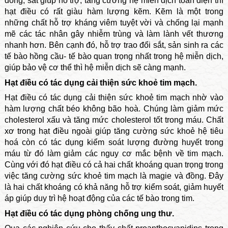
đồng, sắt giúp hỗ trợ, tăng cường hệ miễn dịch toàn diện thì
hạt điều có rất giàu hàm lượng kẽm. Kẽm là một trong
những chất hỗ trợ kháng viêm tuyệt vời và chống lại mạnh
mẽ các tác nhân gây nhiễm trùng và làm lành vết thương
nhanh hơn. Bên cạnh đó, hỗ trợ trao đổi sắt, sản sinh ra các
tế bào hồng cầu- tế bào quan trọng nhất trong hệ miễn dịch,
giúp bảo vệ cơ thể thì hệ miễn dịch sẽ càng mạnh.
Hạt điều có tác dụng cải thiện sức khoẻ tim mạch.
Hạt điều có tác dụng cải thiện sức khoẻ tim mạch nhờ vào
hàm lượng chất béo không bão hoà. Chúng làm giảm mức
cholesterol xấu và tăng mức cholesterol tốt trong máu. Chất
xơ trong hạt điều ngoài giúp tăng cường sức khoẻ hệ tiêu
hoá còn có tác dụng kiểm soát lượng đường huyết trong
máu từ đó làm giảm các nguy cơ mắc bệnh về tim mạch.
Cùng với đó hạt điều có cả hai chất khoáng quan trọng trong
việc tăng cường sức khoẻ tim mạch là magie và đồng. Đây
là hai chất khoáng có khả năng hỗ trợ kiểm soát, giảm huyết
áp giúp duy trì hệ hoạt động của các tế bào trong tim.
Hạt điều có tác dụng phòng chống ung thư.