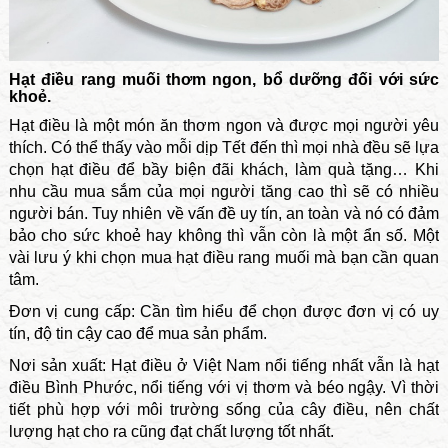
Hạt điều rang muối thơm ngon, bổ dưỡng đối với sức
khoẻ.
Hạt điều là một món ăn thơm ngon và được mọi người yêu
thích. Có thể thấy vào mỗi dịp Tết đến thì mọi nhà đều sẽ lựa
chọn hạt điều để bầy biện đãi khách, làm quà tặng… Khi
nhu cầu mua sắm của mọi người tăng cao thì sẽ có nhiều
người bán. Tuy nhiên về vấn đề uy tín, an toàn và nó có đảm
bảo cho sức khoẻ hay không thì vẫn còn là một ẩn số. Một
vài lưu ý khi chọn mua hạt điều rang muối mà bạn cần quan
tâm.
Đơn vị cung cấp: Cần tìm hiểu để chọn được đơn vị có uy
tín, độ tin cậy cao để mua sản phẩm.
Nơi sản xuất: Hạt điều ở Việt Nam nổi tiếng nhất vẫn là hạt
điều Bình Phước, nổi tiếng với vị thơm và béo ngậy. Vì thời
tiết phù hợp với môi trường sống của cây điều, nên chất
lượng hạt cho ra cũng đạt chất lượng tốt nhất.