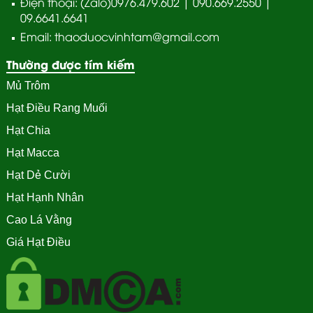
Điện thoại: (Zalo)0976.479.602 | 090.669.2550 |
09.6641.6641
Email: thaoduocvinhtam@gmail.com
Thường được tím kiếm
Mủ Trôm
Hạt Điều Rang Muối
Hạt Chia
Hạt Macca
Hạt Dẻ Cười
Hạt Hạnh Nhân
Cao Lá Vằng
Giá Hạt Điều