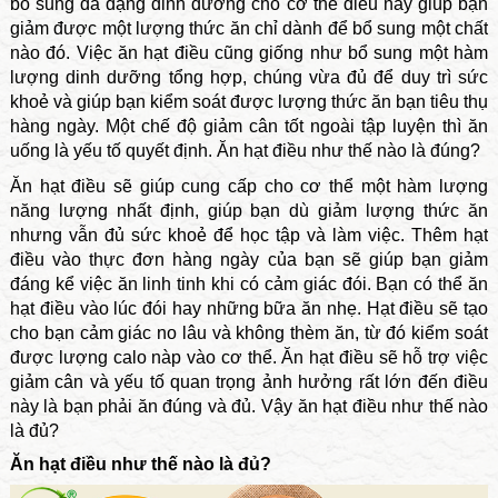
bổ sung đa dạng dinh dưỡng cho cơ thể điều này giúp bạn
giảm được một lượng thức ăn chỉ dành để bổ sung một chất
nào đó. Việc ăn hạt điều cũng giống như bổ sung một hàm
lượng dinh dưỡng tổng hợp, chúng vừa đủ để duy trì sức
khoẻ và giúp bạn kiểm soát được lượng thức ăn bạn tiêu thụ
hàng ngày. Một chế độ giảm cân tốt ngoài tập luyện thì ăn
uống là yếu tố quyết định. Ăn hạt điều như thế nào là đúng?
Ăn hạt điều sẽ giúp cung cấp cho cơ thể một hàm lượng
năng lượng nhất định, giúp bạn dù giảm lượng thức ăn
nhưng vẫn đủ sức khoẻ để học tập và làm việc. Thêm hạt
điều vào thực đơn hàng ngày của bạn sẽ giúp bạn giảm
đáng kể việc ăn linh tinh khi có cảm giác đói. Bạn có thể ăn
hạt điều vào lúc đói hay những bữa ăn nhẹ. Hạt điều sẽ tạo
cho bạn cảm giác no lâu và không thèm ăn, từ đó kiểm soát
được lượng calo nàp vào cơ thể. Ăn hạt điều sẽ hỗ trợ việc
giảm cân và yếu tố quan trọng ảnh hưởng rất lớn đến điều
này là bạn phải ăn đúng và đủ. Vậy ăn hạt điều như thế nào
là đủ?
Ăn hạt điều như thế nào là đủ?