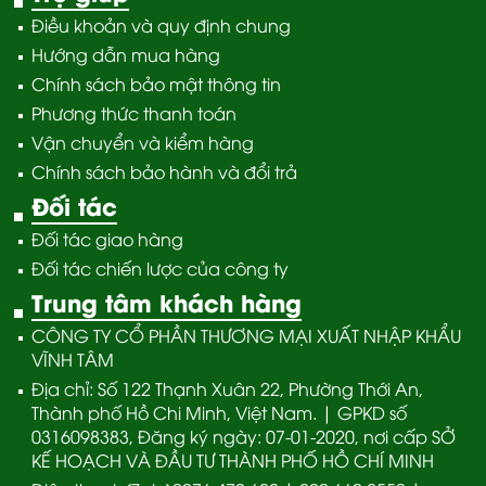
Điều khoản và quy định chung
Hướng dẫn mua hàng
Chính sách bảo mật thông tin
Phương thức thanh toán
Vận chuyển và kiểm hàng
Chính sách bảo hành và đổi trả
Đối tác
Đối tác giao hàng
Đối tác chiến lược của công ty
Trung tâm khách hàng
CÔNG TY CỔ PHẦN THƯƠNG MẠI XUẤT NHẬP KHẨU
VĨNH TÂM
Địa chỉ: Số 122 Thạnh Xuân 22, Phường Thới An,
Thành phố Hồ Chi Minh, Việt Nam. | GPKD số
0316098383, Đăng ký ngày: 07-01-2020, nơi cấp SỞ
KẾ HOẠCH VÀ ĐẦU TƯ THÀNH PHỐ HỒ CHÍ MINH