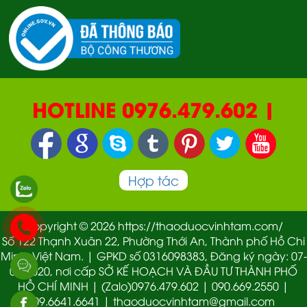
HOTLINE 0976.479.602 |
090.669.2550 | 0987.877.193
Hợp tác
Copyright © 2026 https://thaoduocvinhtam.com/
Số 122 Thạnh Xuân 22, Phường Thới An, Thành phố Hồ Chi
Minh, Việt Nam. | GPKD số 0316098383, Đăng ký ngày: 07-
01-2020, nơi cấp SỞ KẾ HOẠCH VÀ ĐẦU TƯ THÀNH PHỐ
HỒ CHÍ MINH | (Zalo)0976.479.602 | 090.669.2550 |
09.6641.6641 | thaoduocvinhtam@gmail.com