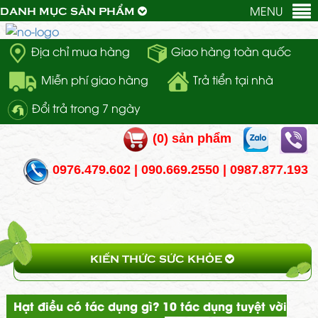
MENU
DANH MỤC SẢN PHẨM
Địa chỉ mua hàng
Giao hàng toàn quốc
Miễn phí giao hàng
Trả tiển tại nhà
Đổi trả trong 7 ngày
(
0
) sản phẩm
0976.479.602 | 090.669.2550 | 0987.877.193
KIẾN THỨC SỨC KHỎE
Hạt điều có tác dụng gì? 10 tác dụng tuyệt vời