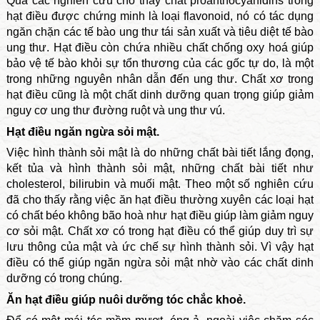
Qua các nghiên cứu cho thấy chất proanthocyanidins trong
hạt điều được chứng minh là loại flavonoid, nó có tác dụng
ngăn chặn các tế bào ung thư tái sản xuất và tiêu diệt tế bào
ung thư. Hạt điều còn chứa nhiều chất chống oxy hoá giúp
bảo vệ tế bào khỏi sự tổn thương của các gốc tự do, là một
trong những nguyên nhân dẫn đến ung thư. Chất xơ trong
hạt điều cũng là một chất dinh dưỡng quan trọng giúp giảm
nguy cơ ung thư đường ruột và ung thư vú.
Hạt điều ngăn ngừa sỏi mật.
Việc hình thành sỏi mật là do những chất bài tiết lắng đọng,
kết tủa và hình thành sỏi mật, những chất bài tiết như
cholesterol, bilirubin và muối mật. Theo một số nghiên cứu
đã cho thấy rằng việc ăn hạt điều thường xuyên các loại hạt
có chất béo không bão hoà như hạt điều giúp làm giảm nguy
cơ sỏi mật. Chất xơ có trong hạt điều có thể giúp duy trì sự
lưu thông của mật và ức chế sự hình thành sỏi. Vì vậy hạt
điều có thể giúp ngăn ngừa sỏi mật nhờ vào các chất dinh
dưỡng có trong chúng.
Ăn hạt điều giúp nuôi dưỡng tóc chắc khoẻ.