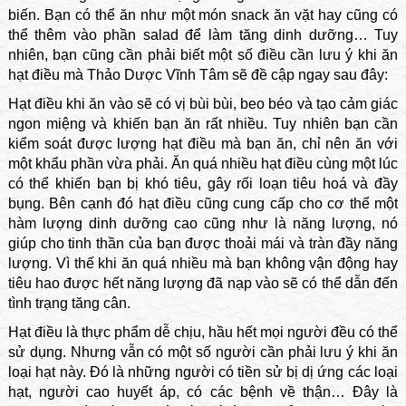
biến. Bạn có thể ăn như một món snack ăn vặt hay cũng có
thể thêm vào phần salad để làm tăng dinh dưỡng… Tuy
nhiên, bạn cũng cần phải biết một số điều cần lưu ý khi ăn
hạt điều mà Thảo Dược Vĩnh Tâm sẽ đề cập ngay sau đây:
Hạt điều khi ăn vào sẽ có vị bùi bùi, beo béo và tạo cảm giác
ngon miệng và khiến bạn ăn rất nhiều. Tuy nhiên bạn cần
kiểm soát được lượng hạt điều mà bạn ăn, chỉ nên ăn với
một khẩu phần vừa phải. Ăn quá nhiều hạt điều cùng một lúc
có thể khiến bạn bị khó tiêu, gây rối loạn tiêu hoá và đầy
bụng. Bên cạnh đó hạt điều cũng cung cấp cho cơ thể một
hàm lượng dinh dưỡng cao cũng như là năng lượng, nó
giúp cho tinh thần của bạn được thoải mái và tràn đầy năng
lượng. Vì thế khi ăn quá nhiều mà bạn không vận động hay
tiêu hao được hết năng lượng đã nạp vào sẽ có thể dẫn đến
tình trạng tăng cân.
Hạt điều là thực phẩm dễ chịu, hầu hết mọi người đều có thể
sử dụng. Nhưng vẫn có một số người cần phải lưu ý khi ăn
loại hạt này. Đó là những người có tiền sử bị dị ứng các loại
hạt, người cao huyết áp, có các bệnh về thận… Đây là