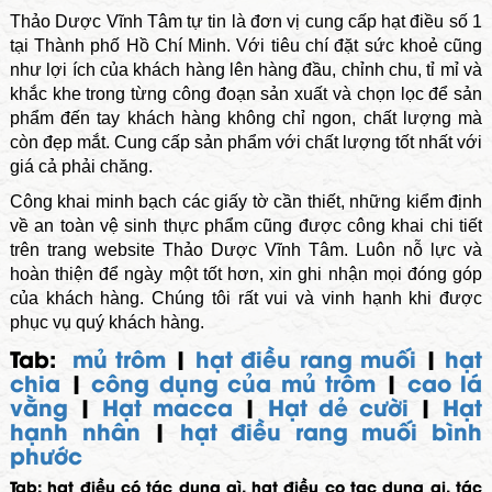
Thảo Dược Vĩnh Tâm tự tin là đơn vị cung cấp hạt điều số 1
tại Thành phố Hồ Chí Minh. Với tiêu chí đặt sức khoẻ cũng
như lợi ích của khách hàng lên hàng đầu, chỉnh chu, tỉ mỉ và
khắc khe trong từng công đoạn sản xuất và chọn lọc để sản
phẩm đến tay khách hàng không chỉ ngon, chất lượng mà
còn đẹp mắt. Cung cấp sản phẩm với chất lượng tốt nhất với
giá cả phải chăng.
Công khai minh bạch các giấy tờ cần thiết, những kiểm định
về an toàn vệ sinh thực phẩm cũng được công khai chi tiết
trên trang website Thảo Dược Vĩnh Tâm. Luôn nỗ lực và
hoàn thiện để ngày một tốt hơn, xin ghi nhận mọi đóng góp
của khách hàng. Chúng tôi rất vui và vinh hạnh khi được
phục vụ quý khách hàng.
Tab:
mủ trôm
|
hạt điều rang muối
|
hạt
chia
|
công dụng của mủ trôm
|
cao lá
vằng
|
Hạt macca
|
Hạt dẻ cười
|
Hạt
hạnh nhân
|
hạt điều rang muối bình
phước
Tab: hạt điều có tác dụng gì, hạt điều co tac dung gi, tác