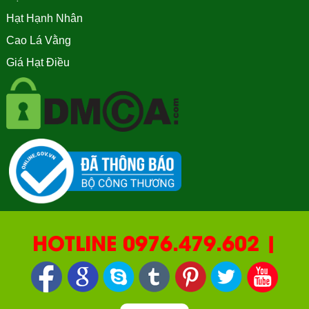
Hạt Hạnh Nhân
Cao Lá Vằng
Giá Hạt Điều
HOTLINE 0976.479.602 |
090.669.2550 | 0987.877.193