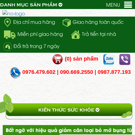
MENU
DANH MỤC SẢN PHẨM
Địa chỉ mua hàng
Giao hàng toàn quốc
Miễn phí giao hàng
Trả tiển tại nhà
Đổi trả trong 7 ngày
(
0
) sản phẩm
0976.479.602 | 090.669.2550 | 0987.877.193
KIẾN THỨC SỨC KHỎE
Bất ngờ với hiệu quả giảm cân loại bỏ mỡ bụng từ