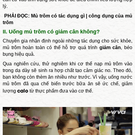
lý.
PHẢI ĐỌC:
Mủ trôm có tác dụng gì
|
công dụng của mủ
trôm
II. Uống mủ trôm có giảm cân không?
Chuyên gia nhận định ngoài những tác dụng cho sức khỏe,
mủ trôm hoàn toàn có thể hỗ trợ quá trình
giảm cân
, béo
bụng hiệu quả.
Qua nghiên cứu, thử nghiệm khi cơ thể nạp mủ trôm vào
trong dạ dày sẽ sinh ra hợp chất tạo cảm giác no. Theo đó,
bạn không còn thèm ăn nhiều như trước.
Vì vậy, uống nước
mủ trôm đã qua chế biến trước bữa ăn sẽ ức chế, giảm
calo
lượng
từ thực phẩm đưa vào cơ thể.