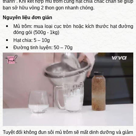
thánh”. Khi kết hợp mủ trôm cùng hạt chia chắc chắn sẽ giúp
bạn sở hữu vòng 2 thon gọn nhanh chóng.
Nguyên liệu đơn giản
Mủ trôm: mua loại cục tròn hoặc kích thước hạt đường
đóng gói (500g - 1kg)
Hạt chia: 5 – 10g
Đường tinh luyện: 50 – 70g
Tuyệt đối không đun sôi mủ trôm sẽ mất dinh dưỡng và giảm