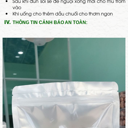
Sau khi đun sôi sẽ để nguội xong mới cho mủ trôm
vào
Khi uống cho thêm dầu chuối cho thơm ngon
IV.
THÔNG TIN CẢNH BÁO AN TOÀN: