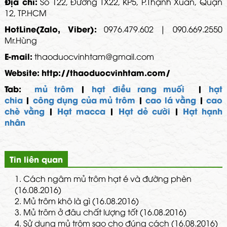
Địa chỉ:
Số 122, Đường TX22, KP5, P.Thạnh Xuân, Quận
12, TP.HCM
HotLine(Zalo, Viber):
0976.479.602 | 090.669.2550
Mr.Hùng
E-mail:
thaoduocvinhtam@gmail.com
Website:
http://thaoduocvinhtam.com/
Tab:
mủ trôm
|
hạt điều rang muối
|
hạt
chia
|
công dụng của mủ trôm
|
cao lá vằng
|
cao
chè vằng
|
Hạt macca
|
Hạt dẻ cười
|
Hạt hạnh
nhân
Tin liên quan
1.
Cách ngâm mủ trôm hạt é và đường phèn
(16.08.2016)
2.
Mủ trôm khô là gì (16.08.2016)
3.
Mủ trôm ở đâu chất lượng tốt (16.08.2016)
4.
Sử dụng mủ trôm sao cho đúng cách (16.08.2016)