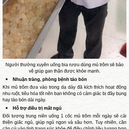
Người thường xuyên uống bia rượu dùng mủ trôm sẽ bảo
vệ giúp gan thận được khỏe mạnh.
Nhuận tràng, phòng bệnh táo bón
Khi mủ trôm đưa vào trong dạ dày đã kích thích hoạt động
nhu ruột, tiêu hóa tốt nên bạn không có cảm giác bị đầy bụng
hay táo bón dài ngày.
Hỗ trợ điều trị mất ngủ
Đối tượng trung niên uống 1 cốc mủ trôm mỗi ngày sẽ cải
thiện giấc ngủ, giúp ngủ ngon và sâu hơn. Tuy nhiên, cần
căn cứ vào tình trạng sức khỏe để điều chỉnh liều lượng hợp