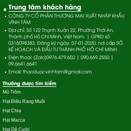
Trung tâm khách hàng
CÔNG TY CỔ PHẦN THƯƠNG MẠI XUẤT NHẬP KHẨU
VĨNH TÂM
Địa chỉ: Số 122 Thạnh Xuân 22, Phường Thới An,
Thành phố Hồ Chi Minh, Việt Nam. | GPKD số
0316098383, Đăng ký ngày: 07-01-2020, nơi cấp SỞ
KẾ HOẠCH VÀ ĐẦU TƯ THÀNH PHỐ HỒ CHÍ MINH
Điện thoại: (Zalo)0976.479.602 | 090.669.2550 |
09.6641.6641
Email: thaoduocvinhtam@gmail.com
Thường được tím kiếm
Mủ Trôm
Hạt Điều Rang Muối
Hạt Chia
Hạt Macca
Hạt Dẻ Cười