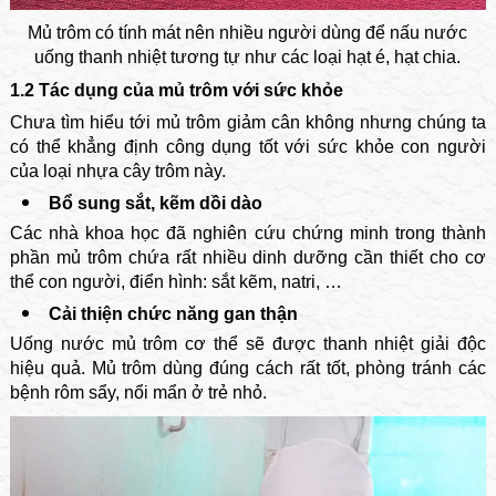
Mủ trôm có tính mát nên nhiều người dùng để nấu nước
uống thanh nhiệt tương tự như các loại hạt é, hạt chia.
1.2 Tác dụng của mủ trôm với sức khỏe
Chưa tìm hiểu tới mủ trôm giảm cân không nhưng chúng ta
có thể khẳng định công dụng tốt với sức khỏe con người
của loại nhựa cây trôm này.
Bổ sung sắt, kẽm dồi dào
Các nhà khoa học đã nghiên cứu chứng minh trong thành
phần mủ trôm chứa rất nhiều dinh dưỡng cần thiết cho cơ
thể con người, điển hình: sắt kẽm, natri, …
Cải thiện chức năng gan thận
Uống nước mủ trôm cơ thể sẽ được thanh nhiệt giải độc
hiệu quả. Mủ trôm dùng đúng cách rất tốt, phòng tránh các
bệnh rôm sẩy, nổi mẩn ở trẻ nhỏ.