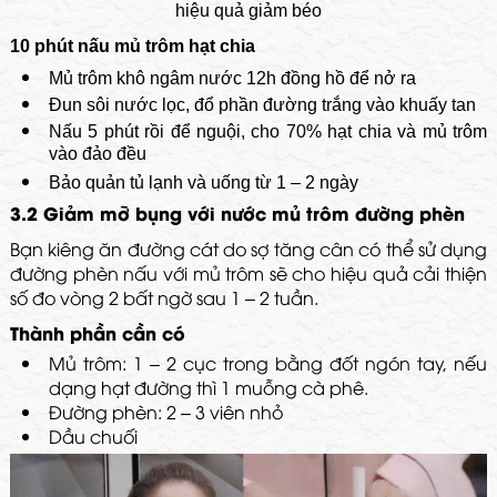
hiệu quả giảm béo
10 phút nấu mủ trôm hạt chia
Mủ trôm khô ngâm nước 12h đồng hồ để nở ra
Đun sôi nước lọc, đổ phần đường trắng vào khuấy tan
Nấu 5 phút rồi để nguội, cho 70% hạt chia và mủ trôm
vào đảo đều
Bảo quản tủ lạnh và uống từ 1 – 2 ngày
3.2 Giảm mỡ bụng với nước mủ trôm đường phèn
Bạn kiêng ăn đường cát do sợ tăng cân có thể sử dụng
đường phèn nấu với mủ trôm sẽ cho hiệu quả cải thiện
số đo vòng 2 bất ngờ sau 1 – 2 tuần.
Thành phần cần có
Mủ trôm: 1 – 2 cục trong bằng đốt ngón tay, nếu
dạng hạt đường thì 1 muỗng cà phê.
Đường phèn: 2 – 3 viên nhỏ
Dầu chuối