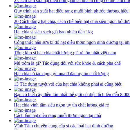
2 Cách làm sữa hạt điều đơn giản tại nhà ai cũng có thể làm đư
Quy trình sản xuất hạt điều rang muối bình phước thương hiệu
20 Cách dùng hạt chia, cách chế biến hạt chia siêu ngon bổ dư
Hạt chia sỉ siêu sạch giá bao nhiêu tiền 1kg
Công thức nấu sữa bí đỏ hạt điều thơm ngon dinh dưỡng tại nh
Tổng kho sỉ hạt chia chất lượng giá rẻ lớn nhất việt nam
Mủ trôm là gì? Tác dụng đối với sức khỏe & cách pha chế
Hạt chia có tác dụng gì mua ở đâu uy tín chất lượng
13 Tác dụng tuyệt với của hạt chia không phải ai cũng biết
Bạn có biết cây điều lớn nhất thế giới có diện tích lên đến 8.0
Hạt chia vĩnh tâm siêu ngon uy tín chất lượng giá rẻ
Cách làm hạt điều rang muối thơm ngon tại nhà
Vĩnh Tâm chuyên cung cấp sỉ các loại hạt dinh dưỡng