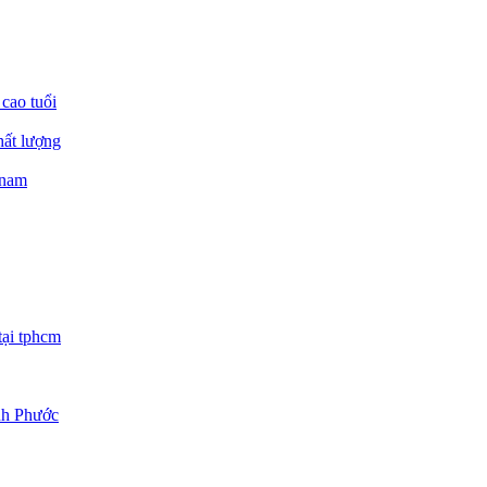
 cao tuổi
hất lượng
 nam
tại tphcm
ình Phước