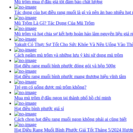
Mủ trôm mua ở đâu giá tốt đảm bảo chất lượng
Tác dụng của hạt điều rang muối là gì và nên ăn bao nhiêu hạt
Mủ Trôm Là Gì? Tác Dụng Của Mủ Trôm
Mủ trôm và hạt chia sự kết hợp hoàn hảo làm nguyên liệu giá rẻ
Yakult Có Thực Sự Tốt Cho Sức Khỏe Và Nên Uống Vào Th
Cách ngâm mủ trôm và những lưu ý khi sử dụng mủ trôm
Hạt điều rang muối bình phước đóng gói và hộp 500g
Hạt điều rang muối bình phước mang thương hiệu vĩnh tâm
Trẻ em có uống được mủ trôm không?
Mua mủ trôm ở đâu ngon tại thành phố hồ chí minh
Hạt điều bình phước giá sỉ
Cách chọn hạt điều rang muối ngon không phải ai cũng biết
Hạt Điều Rang Muối Bình Phước Giá Tốt Tháng 5/2024 Hươn