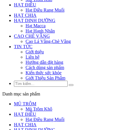
HẠT ĐIỀU
Hạt Điều Rang Muối
HẠT CHIA
HẠT DINH DƯỠNG
Hạt Macca
Hạt Hạnh Nhân
CAO CHÈ VẰNG
Cao Lá Vằng-Chè Vằng
TIN TỨC
Giới thiệu
Liên hệ
Hướng dẫn đặt hàng
Cách dùng sản phẩm
Kiến thức sức khỏe
Giới Thiệu Sản Phẩm
Danh mục sản phẩm
MỦ TRÔM
Mủ Trôm Khô
HẠT ĐIỀU
Hạt Điều Rang Muối
HẠT CHIA
HẠT DINH DƯỠNG