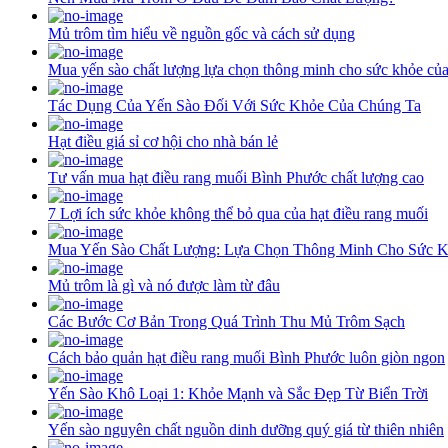
Mủ trôm tìm hiểu về nguồn gốc và cách sử dụng
Mua yến sào chất lượng lựa chọn thông minh cho sức khỏe củ
Tác Dụng Của Yến Sào Đối Với Sức Khỏe Của Chúng Ta
Hạt điều giá sỉ cơ hội cho nhà bán lẻ
Tư vấn mua hạt điều rang muối Bình Phước chất lượng cao
7 Lợi ích sức khỏe không thể bỏ qua của hạt điều rang muối
Mua Yến Sào Chất Lượng: Lựa Chọn Thông Minh Cho Sức 
Mủ trôm là gì và nó được làm từ đâu
Các Bước Cơ Bản Trong Quá Trình Thu Mủ Trôm Sạch
Cách bảo quản hạt điều rang muối Bình Phước luôn giòn ngon
Yến Sào Khô Loại 1: Khỏe Mạnh và Sắc Đẹp Từ Biển Trời
Yến sào nguyên chất nguồn dinh dưỡng quý giá từ thiên nhiên