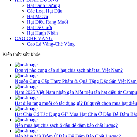
Hạt Dinh Dưỡng
Các Loại Hạt Đậu
Hạt Macca
Hạt Điều Rang Muối
Hạt Dẻ Cười
Hạt Hạnh Nhân
CAO CHÈ VẰNG
Cao Lá Vằng-Chè Vằng
Kiến thức sức khỏe
Đơn vị nào cung cấp sỉ hạt chia sạch nhất tại Việt Nam?
Nguồn Cung Cấp Thực Phẩm & Quà Tặng Đặc Sản Việt Nam
Năm 2025 Việt Nam nhập gần Một triệu tấn hạt điều từ Campu
Hạt điều rang muối có tác dụng gì? Bí quyết chọn mua hạt điề
Hạt Chia Có Tác Dụng Gì? Mua Hạt Chia Ở Đâu Để Đảm Bả
Nên mua hạt chia sạch ở đâu để đảm bảo chất lượng?
Nên Mua Mủ Trôm Ở Đâu Để Đảm Bảo Chất Lượng?