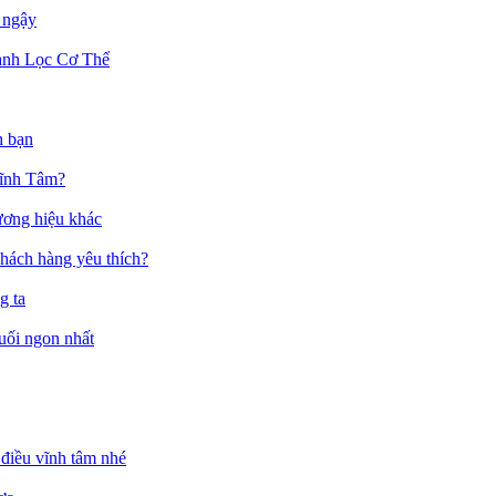
 ngậy
anh Lọc Cơ Thể
h bạn
Vĩnh Tâm?
ương hiệu khác
hách hàng yêu thích?
g ta
muối ngon nhất
điều vĩnh tâm nhé