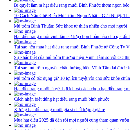
Bí quyết làm ra hạt điều rang muối Bình Phước thơm ngon béo
10 Cách Nấu Chế Biến Mủ Trôm Ngon Nhất – Giải Nhiệt, Th
Mủ trôm Bình Thuận: Sức khỏe từ thiên nhiên cho mọi người
Hạt điều rang muối vĩnh tâm sự lưạ chọn hoàn hảo cho gia đìn
Tại sao nên mua hạt điều rang muối Bình Phước từ Công Ty 
Sự khác biệt của mủ trôm thương hiệu Vĩnh Tâm so với các th
Tại sao mủ trôm nguyên chất thương hiệu Vĩnh Tâm lại được k
Mủ trôm có tác dụng gì? 10 lợi ích tuyệt vời cho sức khỏe chún
Hạt điều rang muối là gì? Lợi ích và cách chọn hạt điều rang 
Cách nhận biết đúng hạt điều rang muối bình phước.
Xưởng hạt điều rang muối giá sỉ chất lượng giá rẻ
Mùa hạt điều 2025 đã đến rồi mọi người cùng tham quan vườn 