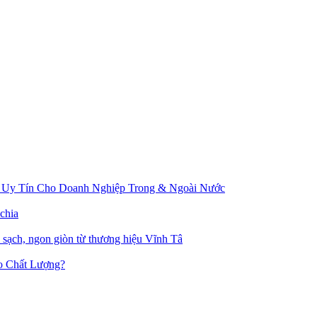
 Uy Tín Cho Doanh Nghiệp Trong & Ngoài Nước
chia
u sạch, ngon giòn từ thương hiệu Vĩnh Tâ
o Chất Lượng?