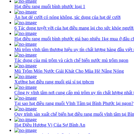
Hạt điều rang muối bình phước loại 1
Ăn hạt dẻ cười có nóng không, tác dụng của hạt dẻ cười
6 Tác dụng tuyệt vời của hạt điều mang lại cho sức khỏe người
Hạt điều rang muối bình phước giá bao nhiêu 1kg mua ở đâu c
Mủ trôm vĩnh tâm thương hiệu uy tín chất lượng hàng đầu việt
Tác dụng của mủ trôm và cách chế biến nước mủ trôm ngon
Mủ Trôm Món Nước Giải Khát Cho Mùa Hè Nắng Nóng
Xưởng hạt điều rang muối giá sỉ tại tphcm
Công ty vĩnh tâm nơi cung cấp mủ trôm uy tín chất lượng nhất 
Tại sao hạt điều rang muối Vĩnh Tâm tại Bình Phước lại ngon?
Quy trình sản xuất chế biến hạt điều rang muối vĩnh tâm tại B
Hạt Điều Hương Vị Của Sự Bình An