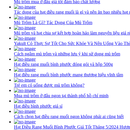
Mủ trôm mua ở đâu giá tốt đảm bảo chất lượng
Tác dụng của hạt điều rang muối là gì và nên ăn bao nhiêu hạt
Mủ Trôm Là Gì? Tác Dụng Của Mủ Trôm
Mủ trôm và hạt chia sự kết hợp hoàn hảo làm nguyên liệu giá rẻ
Yakult Có Thực Sự Tốt Cho Sức Khỏe Và Nên Uống Vào Th
Cách ngâm mủ trôm và những lưu ý khi sử dụng mủ trôm
Hạt điều rang muối bình phước đóng gói và hộp 500g
Hạt điều rang muối bình phước mang thương hiệu vĩnh tâm
Trẻ em có uống được mủ trôm không?
Mua mủ trôm ở đâu ngon tại thành phố hồ chí minh
Hạt điều bình phước giá sỉ
Cách chọn hạt điều rang muối ngon không phải ai cũng biết
Hạt Điều Rang Muối Bình Phước Giá Tốt Tháng 5/2024 Hươn