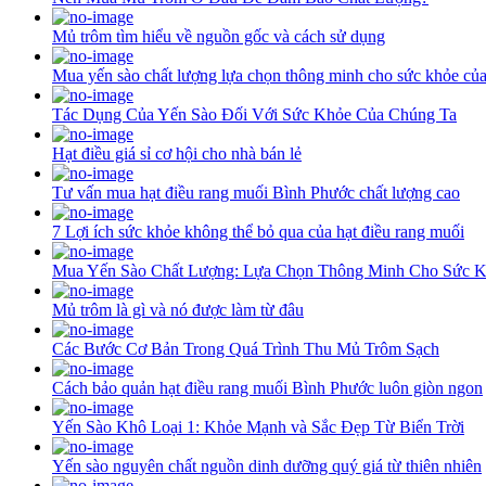
Mủ trôm tìm hiểu về nguồn gốc và cách sử dụng
Mua yến sào chất lượng lựa chọn thông minh cho sức khỏe củ
Tác Dụng Của Yến Sào Đối Với Sức Khỏe Của Chúng Ta
Hạt điều giá sỉ cơ hội cho nhà bán lẻ
Tư vấn mua hạt điều rang muối Bình Phước chất lượng cao
7 Lợi ích sức khỏe không thể bỏ qua của hạt điều rang muối
Mua Yến Sào Chất Lượng: Lựa Chọn Thông Minh Cho Sức 
Mủ trôm là gì và nó được làm từ đâu
Các Bước Cơ Bản Trong Quá Trình Thu Mủ Trôm Sạch
Cách bảo quản hạt điều rang muối Bình Phước luôn giòn ngon
Yến Sào Khô Loại 1: Khỏe Mạnh và Sắc Đẹp Từ Biển Trời
Yến sào nguyên chất nguồn dinh dưỡng quý giá từ thiên nhiên