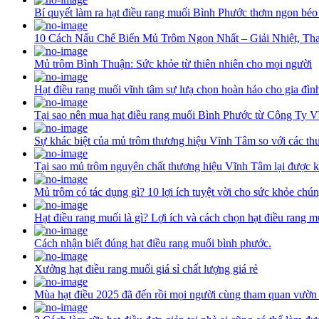
Bí quyết làm ra hạt điều rang muối Bình Phước thơm ngon béo
10 Cách Nấu Chế Biến Mủ Trôm Ngon Nhất – Giải Nhiệt, Th
Mủ trôm Bình Thuận: Sức khỏe từ thiên nhiên cho mọi người
Hạt điều rang muối vĩnh tâm sự lưạ chọn hoàn hảo cho gia đìn
Tại sao nên mua hạt điều rang muối Bình Phước từ Công Ty 
Sự khác biệt của mủ trôm thương hiệu Vĩnh Tâm so với các th
Tại sao mủ trôm nguyên chất thương hiệu Vĩnh Tâm lại được k
Mủ trôm có tác dụng gì? 10 lợi ích tuyệt vời cho sức khỏe chún
Hạt điều rang muối là gì? Lợi ích và cách chọn hạt điều rang 
Cách nhận biết đúng hạt điều rang muối bình phước.
Xưởng hạt điều rang muối giá sỉ chất lượng giá rẻ
Mùa hạt điều 2025 đã đến rồi mọi người cùng tham quan vườn 