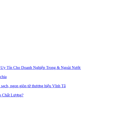
 Uy Tín Cho Doanh Nghiệp Trong & Ngoài Nước
chia
u sạch, ngon giòn từ thương hiệu Vĩnh Tâ
o Chất Lượng?