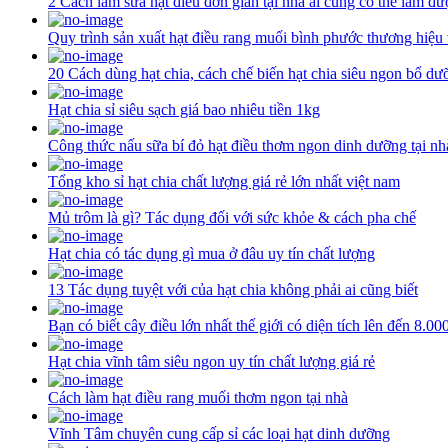
2 Cách làm sữa hạt điều đơn giản tại nhà ai cũng có thể làm đư
Quy trình sản xuất hạt điều rang muối bình phước thương hiệu
20 Cách dùng hạt chia, cách chế biến hạt chia siêu ngon bổ dư
Hạt chia sỉ siêu sạch giá bao nhiêu tiền 1kg
Công thức nấu sữa bí đỏ hạt điều thơm ngon dinh dưỡng tại nh
Tổng kho sỉ hạt chia chất lượng giá rẻ lớn nhất việt nam
Mủ trôm là gì? Tác dụng đối với sức khỏe & cách pha chế
Hạt chia có tác dụng gì mua ở đâu uy tín chất lượng
13 Tác dụng tuyệt với của hạt chia không phải ai cũng biết
Bạn có biết cây điều lớn nhất thế giới có diện tích lên đến 8.0
Hạt chia vĩnh tâm siêu ngon uy tín chất lượng giá rẻ
Cách làm hạt điều rang muối thơm ngon tại nhà
Vĩnh Tâm chuyên cung cấp sỉ các loại hạt dinh dưỡng