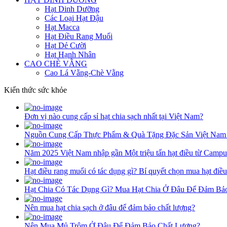
Hạt Dinh Dưỡng
Các Loại Hạt Đậu
Hạt Macca
Hạt Điều Rang Muối
Hạt Dẻ Cười
Hạt Hạnh Nhân
CAO CHÈ VẰNG
Cao Lá Vằng-Chè Vằng
Kiến thức sức khỏe
Đơn vị nào cung cấp sỉ hạt chia sạch nhất tại Việt Nam?
Nguồn Cung Cấp Thực Phẩm & Quà Tặng Đặc Sản Việt Nam
Năm 2025 Việt Nam nhập gần Một triệu tấn hạt điều từ Campu
Hạt điều rang muối có tác dụng gì? Bí quyết chọn mua hạt điề
Hạt Chia Có Tác Dụng Gì? Mua Hạt Chia Ở Đâu Để Đảm Bả
Nên mua hạt chia sạch ở đâu để đảm bảo chất lượng?
Nên Mua Mủ Trôm Ở Đâu Để Đảm Bảo Chất Lượng?