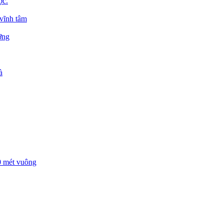
ợc.
 vĩnh tâm
ỡng
à
00 mét vuông