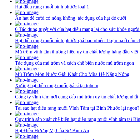
Hạt điều rang muối bình phước loại 1
Ăn hạt dẻ cười có nóng không, tác dụng của hạt dẻ cười
6 Tác dụng tuyệt vời của hạt điều mang lại cho sức khỏe người
Hạt điều rang muối bình phước giá bao nhiêu 1kg mua ở đâu c
Mủ trôm vĩnh tâm thương hiệu uy tín chất lượng hàng đầu việt
Tác dụng của mủ trôm và cách chế biến nước mủ trôm ngon
Mủ Trôm Món Nước Giải Khát Cho Mùa Hè Nắng Nóng
Xưởng hạt điều rang muối giá sỉ tại tphcm
Công ty vĩnh tâm nơi cung cấp mủ trôm uy tín chất lượng nhất 
Tại sao hạt điều rang muối Vĩnh Tâm tại Bình Phước lại ngon?
Quy trình sản xuất chế biến hạt điều rang muối vĩnh tâm tại B
Hạt Điều Hương Vị Của Sự Bình An