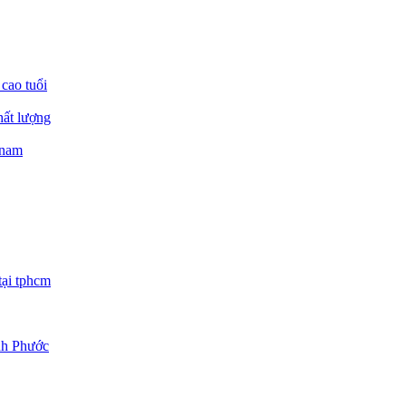
 cao tuổi
hất lượng
 nam
tại tphcm
ình Phước