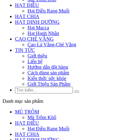
HẠT ĐIỀU
Hạt Điều Rang Muối
HẠT CHIA
HẠT DINH DƯỠNG
Hạt Macca
Hạt Hạnh Nhân
CAO CHÈ VẰNG
Cao Lá Vằng-Chè Vằng
TIN TỨC
Giới thiệu
Liên hệ
Hướng dẫn đặt hàng
Cách dùng sản phẩm
Kiến thức sức khỏe
Giới Thiệu Sản Phẩm
Danh mục sản phẩm
MỦ TRÔM
Mủ Trôm Khô
HẠT ĐIỀU
Hạt Điều Rang Muối
HẠT CHIA
HẠT DINH DƯỠNG