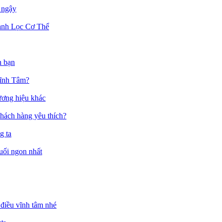
 ngậy
anh Lọc Cơ Thể
h bạn
Vĩnh Tâm?
ương hiệu khác
hách hàng yêu thích?
g ta
muối ngon nhất
điều vĩnh tâm nhé