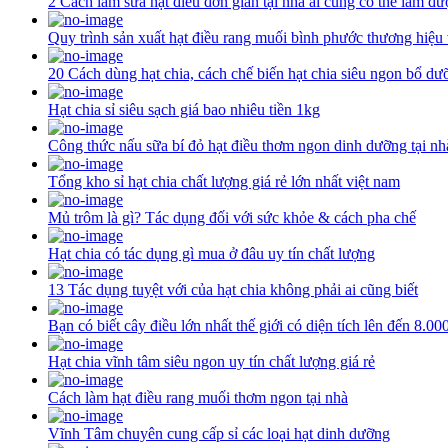
2 Cách làm sữa hạt điều đơn giản tại nhà ai cũng có thể làm đư
Quy trình sản xuất hạt điều rang muối bình phước thương hiệu
20 Cách dùng hạt chia, cách chế biến hạt chia siêu ngon bổ dư
Hạt chia sỉ siêu sạch giá bao nhiêu tiền 1kg
Công thức nấu sữa bí đỏ hạt điều thơm ngon dinh dưỡng tại nh
Tổng kho sỉ hạt chia chất lượng giá rẻ lớn nhất việt nam
Mủ trôm là gì? Tác dụng đối với sức khỏe & cách pha chế
Hạt chia có tác dụng gì mua ở đâu uy tín chất lượng
13 Tác dụng tuyệt với của hạt chia không phải ai cũng biết
Bạn có biết cây điều lớn nhất thế giới có diện tích lên đến 8.0
Hạt chia vĩnh tâm siêu ngon uy tín chất lượng giá rẻ
Cách làm hạt điều rang muối thơm ngon tại nhà
Vĩnh Tâm chuyên cung cấp sỉ các loại hạt dinh dưỡng