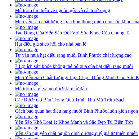
Mủ trôm tìm hiểu về nguồn gốc và cách sử dụng
Mua yến sào chất lượng lựa chọn thông minh cho sức khỏe củ
Tác Dụng Của Yến Sào Đối Với Sức Khỏe Của Chúng Ta
Hạt điều giá sỉ cơ hội cho nhà bán lẻ
Tư vấn mua hạt điều rang muối Bình Phước chất lượng cao
7 Lợi ích sức khỏe không thể bỏ qua của hạt điều rang muối
Mua Yến Sào Chất Lượng: Lựa Chọn Thông Minh Cho Sức 
Mủ trôm là gì và nó được làm từ đâu
Các Bước Cơ Bản Trong Quá Trình Thu Mủ Trôm Sạch
Cách bảo quản hạt điều rang muối Bình Phước luôn giòn ngon
Yến Sào Khô Loại 1: Khỏe Mạnh và Sắc Đẹp Từ Biển Trời
Yến sào nguyên chất nguồn dinh dưỡng quý giá từ thiên nhiên