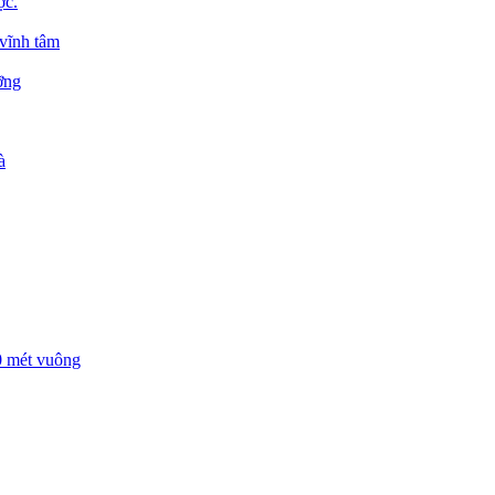
ợc.
 vĩnh tâm
ỡng
à
00 mét vuông