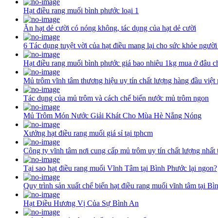
Hạt điều rang muối bình phước loại 1
Ăn hạt dẻ cười có nóng không, tác dụng của hạt dẻ cười
6 Tác dụng tuyệt vời của hạt điều mang lại cho sức khỏe người
Hạt điều rang muối bình phước giá bao nhiêu 1kg mua ở đâu c
Mủ trôm vĩnh tâm thương hiệu uy tín chất lượng hàng đầu việt
Tác dụng của mủ trôm và cách chế biến nước mủ trôm ngon
Mủ Trôm Món Nước Giải Khát Cho Mùa Hè Nắng Nóng
Xưởng hạt điều rang muối giá sỉ tại tphcm
Công ty vĩnh tâm nơi cung cấp mủ trôm uy tín chất lượng nhất 
Tại sao hạt điều rang muối Vĩnh Tâm tại Bình Phước lại ngon?
Quy trình sản xuất chế biến hạt điều rang muối vĩnh tâm tại B
Hạt Điều Hương Vị Của Sự Bình An