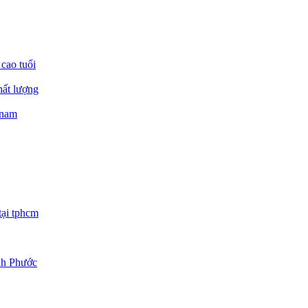
 cao tuổi
hất lượng
 nam
tại tphcm
ình Phước