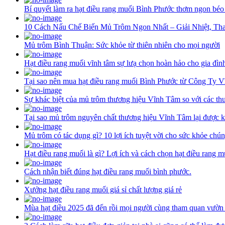
Bí quyết làm ra hạt điều rang muối Bình Phước thơm ngon béo
10 Cách Nấu Chế Biến Mủ Trôm Ngon Nhất – Giải Nhiệt, Th
Mủ trôm Bình Thuận: Sức khỏe từ thiên nhiên cho mọi người
Hạt điều rang muối vĩnh tâm sự lưạ chọn hoàn hảo cho gia đìn
Tại sao nên mua hạt điều rang muối Bình Phước từ Công Ty 
Sự khác biệt của mủ trôm thương hiệu Vĩnh Tâm so với các th
Tại sao mủ trôm nguyên chất thương hiệu Vĩnh Tâm lại được k
Mủ trôm có tác dụng gì? 10 lợi ích tuyệt vời cho sức khỏe chún
Hạt điều rang muối là gì? Lợi ích và cách chọn hạt điều rang 
Cách nhận biết đúng hạt điều rang muối bình phước.
Xưởng hạt điều rang muối giá sỉ chất lượng giá rẻ
Mùa hạt điều 2025 đã đến rồi mọi người cùng tham quan vườn 