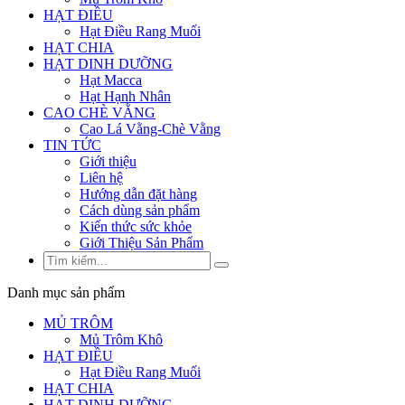
HẠT ĐIỀU
Hạt Điều Rang Muối
HẠT CHIA
HẠT DINH DƯỠNG
Hạt Macca
Hạt Hạnh Nhân
CAO CHÈ VẰNG
Cao Lá Vằng-Chè Vằng
TIN TỨC
Giới thiệu
Liên hệ
Hướng dẫn đặt hàng
Cách dùng sản phẩm
Kiến thức sức khỏe
Giới Thiệu Sản Phẩm
Danh mục sản phẩm
MỦ TRÔM
Mủ Trôm Khô
HẠT ĐIỀU
Hạt Điều Rang Muối
HẠT CHIA
HẠT DINH DƯỠNG