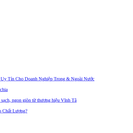
 Uy Tín Cho Doanh Nghiệp Trong & Ngoài Nước
chia
u sạch, ngon giòn từ thương hiệu Vĩnh Tâ
o Chất Lượng?