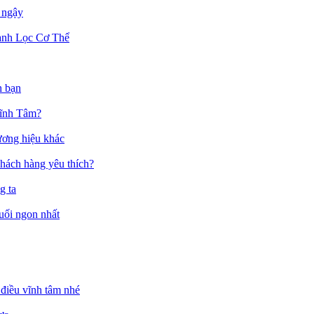
 ngậy
anh Lọc Cơ Thể
h bạn
Vĩnh Tâm?
ương hiệu khác
hách hàng yêu thích?
g ta
muối ngon nhất
điều vĩnh tâm nhé