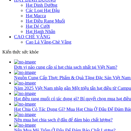
Hạt Dinh Dưỡng
Các Loại Hạt Đậu
Hạt Macca
Hạt Điều Rang Muối
Hạt Dẻ Cười
Hạt Hạnh Nhân
CAO CHÈ VẰNG
Cao Lá Vằng-Chè Vằng
Kiến thức sức khỏe
Đơn vị nào cung cấp sỉ hạt chia sạch nhất tại Việt Nam?
Nguồn Cung Cấp Thực Phẩm & Quà Tặng Đặc Sản Việt Nam
Năm 2025 Việt Nam nhập gần Một triệu tấn hạt điều từ Campu
Hạt điều rang muối có tác dụng gì? Bí quyết chọn mua hạt điề
Hạt Chia Có Tác Dụng Gì? Mua Hạt Chia Ở Đâu Để Đảm Bả
Nên mua hạt chia sạch ở đâu để đảm bảo chất lượng?
Nên Mua Mủ Trôm Ở Đâu Để Đảm Bảo Chất Lượng?