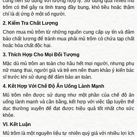
cũng nên sử dụng với lượng hợp lý. Sử dụng quá nhiều mủ
trôm có thể gây ra tình trạng đầy bụng, khó tiêu hoặc thậm
chí là dị ứng ở một số người.
2. Kiểm Tra Chất Lượng
Chọn mua mủ trôm từ những nguồn cung cấp uy tín và đảm
bảo chất lượng để tránh mua phải mủ trôm có chứa tạp chất
hoặc hóa chất độc hại.
3. Thích Hợp Cho Mọi Đối Tượng
Mặc dù mủ trôm an toàn cho hầu hết mọi người, nhưng phụ
nữ mang thai, người già và trẻ em nên tham khảo ý kiến bác
sĩ trước khi sử dụng để đảm bảo an toàn.
4. Kết Hợp Với Chế Độ Ăn Uống Lành Mạnh
Mủ trôm nên được sử dụng như một phần của chế độ ăn
uống lành mạnh và cân bằng, kết hợp với việc tập luyện thể
dục thường xuyên để đạt được hiệu quả tốt nhất cho sức
khỏe.
VI. Kết Luận
Mủ trôm là một nguyên liệu tự nhiên quý giá với nhiều lợi ích