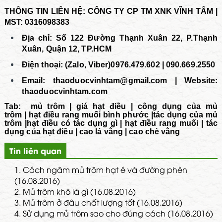
THÔNG TIN LIÊN HỆ: CÔNG TY CP TM XNK VĨNH TÂM |
MST: 0316098383
Địa chỉ: Số 122 Đường Thạnh Xuân 22, P.Thạnh
Xuân, Quận 12, TP.HCM
Điện thoại: (Zalo, Viber)0976.479.602 | 090.669.2550
Email:
thaoduocvinhtam@gmail.com | Website:
thaoduocvinhtam.com
Tab:
mủ trôm
|
giá hạt điều
|
công dụng của mủ
trôm
|
hạt điều rang muối bình phước
|
tác dụng của mủ
trôm
|
hạt điều có tác dụng gì
|
hạt điều rang muối
|
tác
dụng của hạt điều
|
cao lá vằng
|
cao chè vằng
Tin liên quan
1.
Cách ngâm mủ trôm hạt é và đường phèn
(16.08.2016)
2.
Mủ trôm khô là gì (16.08.2016)
3.
Mủ trôm ở đâu chất lượng tốt (16.08.2016)
4.
Sử dụng mủ trôm sao cho đúng cách (16.08.2016)