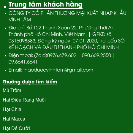
Trung tâm khách hàng
CÔNG TY CỔ PHẦN THƯƠNG MẠI XUẤT NHẬP KHẨU
VĨNH TÂM
Địa chỉ: Số 122 Thạnh Xuân 22, Phường Thới An,
Thành phố Hồ Chi Minh, Việt Nam. | GPKD số
0316098383, Đăng ký ngày: 07-01-2020, nơi cấp SỞ
KẾ HOẠCH VÀ ĐẦU TƯ THÀNH PHỐ HỒ CHÍ MINH
Điện thoại: (Zalo)0976.479.602 | 090.669.2550 |
09.6641.6641
Email: thaoduocvinhtam@gmail.com
Thường được tím kiếm
Mủ Trôm
Hạt Điều Rang Muối
Hạt Chia
Hạt Macca
Hạt Dẻ Cười