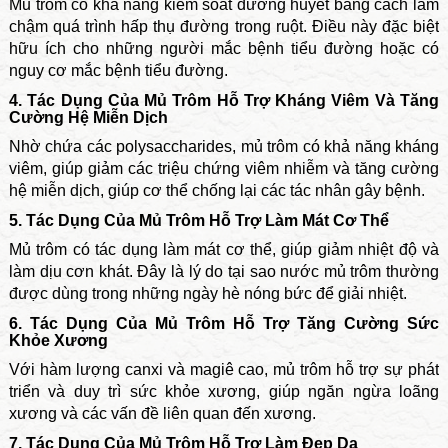
Mủ trôm có khả năng kiểm soát đường huyết bằng cách làm
chậm quá trình hấp thụ đường trong ruột. Điều này đặc biệt
hữu ích cho những người mắc bệnh tiểu đường hoặc có
nguy cơ mắc bệnh tiểu đường.
4. Tác Dụng Của Mủ Trôm Hỗ Trợ Kháng Viêm Và Tăng
Cường Hệ Miễn Dịch
Nhờ chứa các polysaccharides, mủ trôm có khả năng kháng
viêm, giúp giảm các triệu chứng viêm nhiễm và tăng cường
hệ miễn dịch, giúp cơ thể chống lại các tác nhân gây bệnh.
5. Tác Dụng Của Mủ Trôm Hỗ Trợ Làm Mát Cơ Thể
Mủ trôm có tác dụng làm mát cơ thể, giúp giảm nhiệt độ và
làm dịu cơn khát. Đây là lý do tại sao nước mủ trôm thường
được dùng trong những ngày hè nóng bức để giải nhiệt.
6. Tác Dụng Của Mủ Trôm Hỗ Trợ Tăng Cường Sức
Khỏe Xương
Với hàm lượng canxi và magiê cao, mủ trôm hỗ trợ sự phát
triển và duy trì sức khỏe xương, giúp ngăn ngừa loãng
xương và các vấn đề liên quan đến xương.
7. Tác Dụng Của Mủ Trôm Hỗ Trợ Làm Đẹp Da