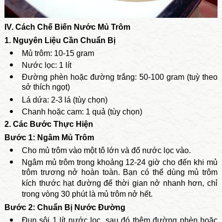
IV. Cách Chế Biến Nước Mủ Trôm
1. Nguyên Liệu Cần Chuẩn Bị
Mủ trôm: 10-15 gram
Nước lọc: 1 lít
Đường phèn hoặc đường trắng: 50-100 gram (tuỳ theo
sở thích ngọt)
Lá dứa: 2-3 lá (tùy chọn)
Chanh hoặc cam: 1 quả (tùy chọn)
2. Các Bước Thực Hiện
Bước 1: Ngâm Mủ Trôm
Cho mủ trôm vào một tô lớn và đổ nước lọc vào.
Ngâm mủ trôm trong khoảng 12-24 giờ cho đến khi mủ
trôm trương nở hoàn toàn. Bạn có thể dùng mủ trôm
kích thước hạt đường để thời gian nở nhanh hơn, chỉ
trong vòng 30 phút là mủ trôm nở hết.
Bước 2: Chuẩn Bị Nước Đường
Đun sôi 1 lít nước lọc, sau đó thêm đường phèn hoặc