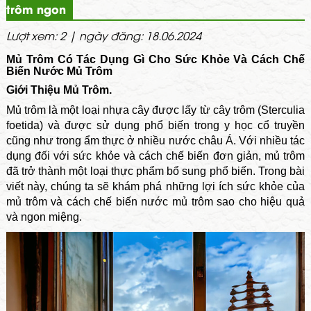
trôm ngon
Lượt xem: 2 | ngày đăng: 18.06.2024
Mủ Trôm Có Tác Dụng Gì Cho Sức Khỏe Và Cách Chế
Biến Nước Mủ Trôm
Giới Thiệu Mủ Trôm.
Mủ trôm là một loại nhựa cây được lấy từ cây trôm (Sterculia
foetida) và được sử dụng phổ biến trong y học cổ truyền
cũng như trong ẩm thực ở nhiều nước châu Á. Với nhiều tác
dụng đối với sức khỏe và cách chế biến đơn giản, mủ trôm
đã trở thành một loại thực phẩm bổ sung phổ biến. Trong bài
viết này, chúng ta sẽ khám phá những lợi ích sức khỏe của
mủ trôm và cách chế biến nước mủ trôm sao cho hiệu quả
và ngon miệng.