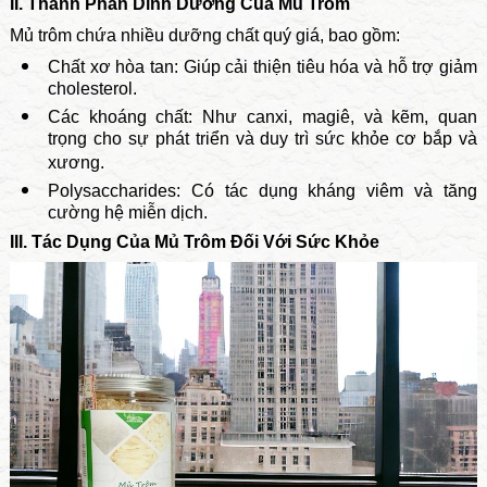
II. Thành Phần Dinh Dưỡng Của Mủ Trôm
Mủ trôm chứa nhiều dưỡng chất quý giá, bao gồm:
Chất xơ hòa tan: Giúp cải thiện tiêu hóa và hỗ trợ giảm
cholesterol.
Các khoáng chất: Như canxi, magiê, và kẽm, quan
trọng cho sự phát triển và duy trì sức khỏe cơ bắp và
xương.
Polysaccharides: Có tác dụng kháng viêm và tăng
cường hệ miễn dịch.
III. Tác Dụng Của Mủ Trôm Đối Với Sức Khỏe