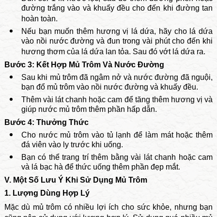
đường trắng vào và khuấy đều cho đến khi đường tan
hoàn toàn.
Nếu bạn muốn thêm hương vị lá dứa, hãy cho lá dứa
vào nồi nước đường và đun trong vài phút cho đến khi
hương thơm của lá dứa lan tỏa. Sau đó vớt lá dứa ra.
Bước 3: Kết Hợp Mủ Trôm Và Nước Đường
Sau khi mủ trôm đã ngâm nở và nước đường đã nguội,
bạn đổ mủ trôm vào nồi nước đường và khuấy đều.
Thêm vài lát chanh hoặc cam để tăng thêm hương vị và
giúp nước mủ trôm thêm phần hấp dẫn.
Bước 4: Thưởng Thức
Cho nước mủ trôm vào tủ lạnh để làm mát hoặc thêm
đá viên vào ly trước khi uống.
Bạn có thể trang trí thêm bằng vài lát chanh hoặc cam
và lá bạc hà để thức uống thêm phần đẹp mắt.
V. Một Số Lưu Ý Khi Sử Dụng Mủ Trôm
1. Lượng Dùng Hợp Lý
Mặc dù mủ trôm có nhiều lợi ích cho sức khỏe, nhưng bạn