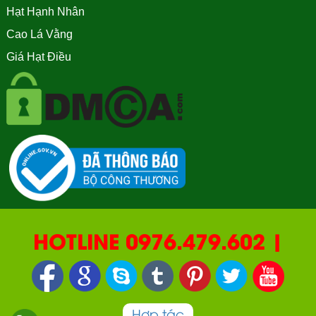
Hạt Hạnh Nhân
Cao Lá Vằng
Giá Hạt Điều
HOTLINE 0976.479.602 |
090.669.2550 | 0987.877.193
Hợp tác