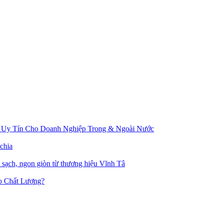
 Uy Tín Cho Doanh Nghiệp Trong & Ngoài Nước
chia
u sạch, ngon giòn từ thương hiệu Vĩnh Tâ
o Chất Lượng?