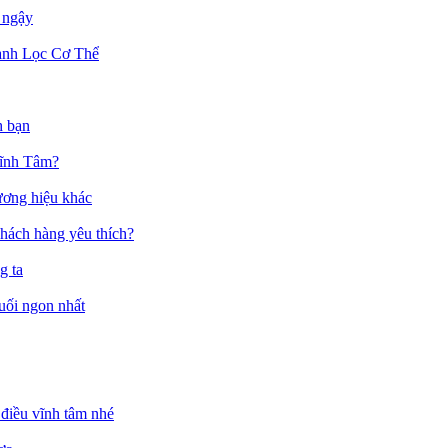
 ngậy
anh Lọc Cơ Thể
h bạn
Vĩnh Tâm?
ương hiệu khác
hách hàng yêu thích?
g ta
muối ngon nhất
điều vĩnh tâm nhé