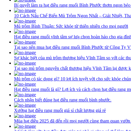
Bí quyết làm ra hạt điều rang muối Bình Phước thơm ngon béo
10 Cách Nấu Chế Biến Mủ Trôm Ngon Nhất – Giải Nhiệt, Th
Mủ trôm Bình Thuận: Sức khỏe từ thiên nhiên cho mọi người
Hạt điều rang muối vĩnh tâm sự lưạ chọn hoàn hảo cho gia đìn
Tại sao nên mua hạt điều rang muối Bình Phước từ Công Ty 
Sự khác biệt của mủ trôm thương hiệu Vĩnh Tâm so với các th
Tại sao mủ trôm nguyên chất thương hiệu Vĩnh Tâm lại được k
Mủ trôm có tác dụng gì? 10 lợi ích tuyệt vời cho sức khỏe chún
Hạt điều rang muối là gì? Lợi ích và cách chọn hạt điều rang 
Cách nhận biết đúng hạt điều rang muối bình phước.
Xưởng hạt điều rang muối giá sỉ chất lượng giá rẻ
Mùa hạt điều 2025 đã đến rồi mọi người cùng tham quan vườn 