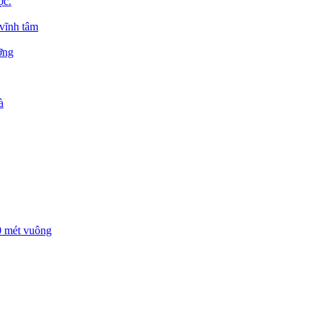
ợc.
 vĩnh tâm
ỡng
à
00 mét vuông