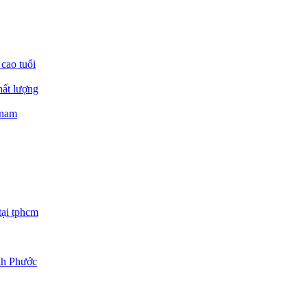
 cao tuổi
hất lượng
 nam
tại tphcm
ình Phước