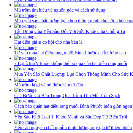
Mủ trôm tìm hiểu về nguồn gốc và cách sử dụng
Mua yến sào chất lượng lựa chọn thông minh cho sức khỏe củ
Tác Dụng Của Yến Sào Đối Với Sức Khỏe Của Chúng Ta
Hạt điều giá sỉ cơ hội cho nhà bán lẻ
Tư vấn mua hạt điều rang muối Bình Phước chất lượng cao
7 Lợi ích sức khỏe không thể bỏ qua của hạt điều rang muối
Mua Yến Sào Chất Lượng: Lựa Chọn Thông Minh Cho Sức 
Mủ trôm là gì và nó được làm từ đâu
Các Bước Cơ Bản Trong Quá Trình Thu Mủ Trôm Sạch
Cách bảo quản hạt điều rang muối Bình Phước luôn giòn ngon
Yến Sào Khô Loại 1: Khỏe Mạnh và Sắc Đẹp Từ Biển Trời
Yến sào nguyên chất nguồn dinh dưỡng quý giá từ thiên nhiên