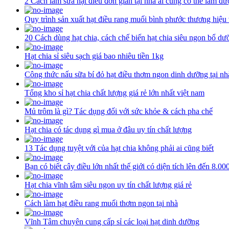
2 Cách làm sữa hạt điều đơn giản tại nhà ai cũng có thể làm đư
Quy trình sản xuất hạt điều rang muối bình phước thương hiệu
20 Cách dùng hạt chia, cách chế biến hạt chia siêu ngon bổ dư
Hạt chia sỉ siêu sạch giá bao nhiêu tiền 1kg
Công thức nấu sữa bí đỏ hạt điều thơm ngon dinh dưỡng tại nh
Tổng kho sỉ hạt chia chất lượng giá rẻ lớn nhất việt nam
Mủ trôm là gì? Tác dụng đối với sức khỏe & cách pha chế
Hạt chia có tác dụng gì mua ở đâu uy tín chất lượng
13 Tác dụng tuyệt với của hạt chia không phải ai cũng biết
Bạn có biết cây điều lớn nhất thế giới có diện tích lên đến 8.0
Hạt chia vĩnh tâm siêu ngon uy tín chất lượng giá rẻ
Cách làm hạt điều rang muối thơm ngon tại nhà
Vĩnh Tâm chuyên cung cấp sỉ các loại hạt dinh dưỡng