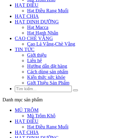
HẠT ĐIỀU
Hạt Điều Rang Muối
HẠT CHIA
HẠT DINH DƯỠNG
Hạt Macca
Hạt Hạnh Nhân
CAO CHÈ VẰNG
Cao Lá Vằng-Chè Vằng
TIN TỨC
Giới thiệu
Liên hệ
Hướng dẫn đặt hàng
Cách dùng sản phẩm
Kiến thức sức khỏe
Giới Thiệu Sản Phẩm
Danh mục sản phẩm
MỦ TRÔM
Mủ Trôm Khô
HẠT ĐIỀU
Hạt Điều Rang Muối
HẠT CHIA
HẠT DINH DƯỠNG