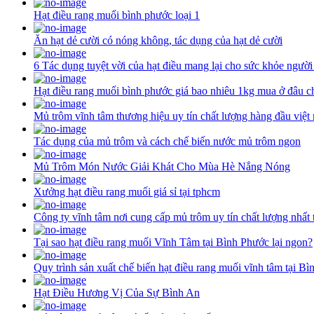
Hạt điều rang muối bình phước loại 1
Ăn hạt dẻ cười có nóng không, tác dụng của hạt dẻ cười
6 Tác dụng tuyệt vời của hạt điều mang lại cho sức khỏe người
Hạt điều rang muối bình phước giá bao nhiêu 1kg mua ở đâu c
Mủ trôm vĩnh tâm thương hiệu uy tín chất lượng hàng đầu việt
Tác dụng của mủ trôm và cách chế biến nước mủ trôm ngon
Mủ Trôm Món Nước Giải Khát Cho Mùa Hè Nắng Nóng
Xưởng hạt điều rang muối giá sỉ tại tphcm
Công ty vĩnh tâm nơi cung cấp mủ trôm uy tín chất lượng nhất 
Tại sao hạt điều rang muối Vĩnh Tâm tại Bình Phước lại ngon?
Quy trình sản xuất chế biến hạt điều rang muối vĩnh tâm tại B
Hạt Điều Hương Vị Của Sự Bình An