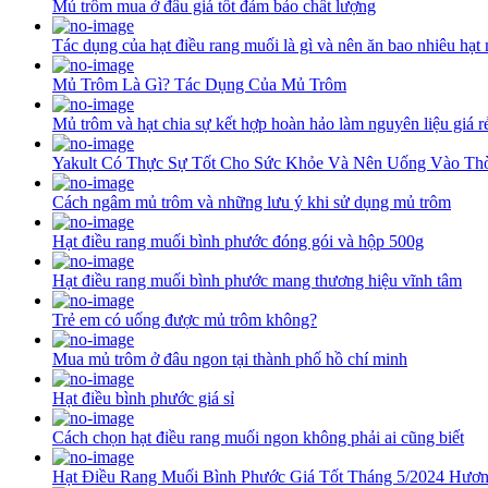
Mủ trôm mua ở đâu giá tốt đảm bảo chất lượng
Tác dụng của hạt điều rang muối là gì và nên ăn bao nhiêu hạt
Mủ Trôm Là Gì? Tác Dụng Của Mủ Trôm
Mủ trôm và hạt chia sự kết hợp hoàn hảo làm nguyên liệu giá rẻ
Yakult Có Thực Sự Tốt Cho Sức Khỏe Và Nên Uống Vào Th
Cách ngâm mủ trôm và những lưu ý khi sử dụng mủ trôm
Hạt điều rang muối bình phước đóng gói và hộp 500g
Hạt điều rang muối bình phước mang thương hiệu vĩnh tâm
Trẻ em có uống được mủ trôm không?
Mua mủ trôm ở đâu ngon tại thành phố hồ chí minh
Hạt điều bình phước giá sỉ
Cách chọn hạt điều rang muối ngon không phải ai cũng biết
Hạt Điều Rang Muối Bình Phước Giá Tốt Tháng 5/2024 Hươn