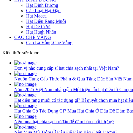
Hạt Dinh Dưỡng
Các Loại Hạt Đậu
Hạt Macca
Hạt Điều Rang Muối
Hạt Dẻ Cười
Hạt Hạnh Nhân
CAO CHÈ VẰNG
Cao Lá Vằng-Chè Vằng
Kiến thức sức khỏe
Đơn vị nào cung cấp sỉ hạt chia sạch nhất tại Việt Nam?
Nguồn Cung Cấp Thực Phẩm & Quà Tặng Đặc Sản Việt Nam
Năm 2025 Việt Nam nhập gần Một triệu tấn hạt điều từ Campu
Hạt điều rang muối có tác dụng gì? Bí quyết chọn mua hạt điề
Hạt Chia Có Tác Dụng Gì? Mua Hạt Chia Ở Đâu Để Đảm Bả
Nên mua hạt chia sạch ở đâu để đảm bảo chất lượng?
Nên Mua Mủ Trôm Ở Đâu Để Đảm Bảo Chất Lượng?