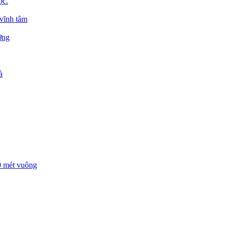
ợc.
 vĩnh tâm
ỡng
à
00 mét vuông