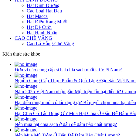
Hạt Dinh Dưỡng
Các Loại Hạt Đậu
Hạt Macca
Hạt Điều Rang Muối
Hạt Dẻ Cười
Hạt Hạnh Nhân
CAO CHÈ VẰNG
Cao Lá Vằng-Chè Vằng
Kiến thức sức khỏe
Đơn vị nào cung cấp sỉ hạt chia sạch nhất tại Việt Nam?
Nguồn Cung Cấp Thực Phẩm & Quà Tặng Đặc Sản Việt Nam
Năm 2025 Việt Nam nhập gần Một triệu tấn hạt điều từ Campu
Hạt điều rang muối có tác dụng gì? Bí quyết chọn mua hạt điề
Hạt Chia Có Tác Dụng Gì? Mua Hạt Chia Ở Đâu Để Đảm Bả
Nên mua hạt chia sạch ở đâu để đảm bảo chất lượng?
Nên Mua Mủ Trôm Ở Đâu Để Đảm Bảo Chất Lượng?