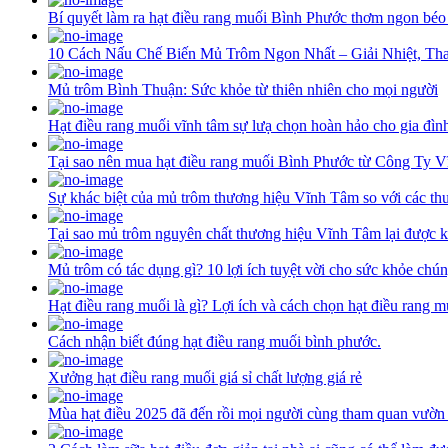
Bí quyết làm ra hạt điều rang muối Bình Phước thơm ngon béo
10 Cách Nấu Chế Biến Mủ Trôm Ngon Nhất – Giải Nhiệt, Th
Mủ trôm Bình Thuận: Sức khỏe từ thiên nhiên cho mọi người
Hạt điều rang muối vĩnh tâm sự lưạ chọn hoàn hảo cho gia đìn
Tại sao nên mua hạt điều rang muối Bình Phước từ Công Ty 
Sự khác biệt của mủ trôm thương hiệu Vĩnh Tâm so với các th
Tại sao mủ trôm nguyên chất thương hiệu Vĩnh Tâm lại được k
Mủ trôm có tác dụng gì? 10 lợi ích tuyệt vời cho sức khỏe chún
Hạt điều rang muối là gì? Lợi ích và cách chọn hạt điều rang 
Cách nhận biết đúng hạt điều rang muối bình phước.
Xưởng hạt điều rang muối giá sỉ chất lượng giá rẻ
Mùa hạt điều 2025 đã đến rồi mọi người cùng tham quan vườn 