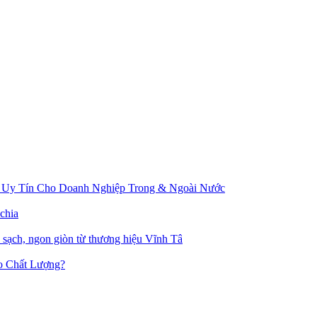
 Uy Tín Cho Doanh Nghiệp Trong & Ngoài Nước
chia
u sạch, ngon giòn từ thương hiệu Vĩnh Tâ
o Chất Lượng?