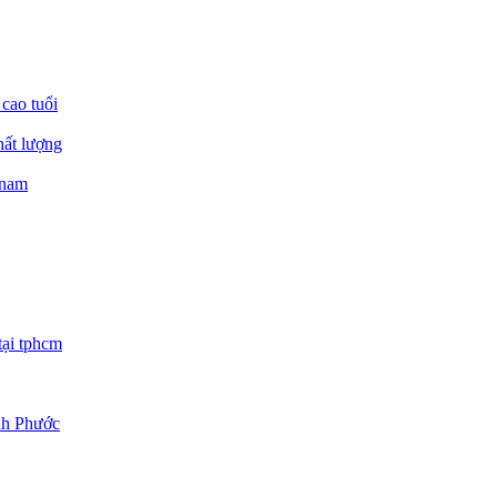
 cao tuổi
hất lượng
 nam
tại tphcm
ình Phước