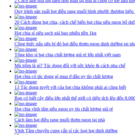
2 Cách làm sữa hạt điều đơn giản tại nhà ai cũng có thể làm đư
Quy trình sản xuất hạt điều rang muối bình phước thương hiệu
20 Cách dùng hạt chia, cách chế biến hạt chia siêu ngon bổ dư
Hạt chia sỉ siêu sạch giá bao nhiêu tiền 1kg
Công thức nấu sữa bí đỏ hạt điều thơm ngon dinh dưỡng tại nh
Tổng kho sỉ hạt chia chất lượng giá rẻ lớn nhất việt nam
Mủ trôm là gì? Tác dụng đối với sức khỏe & cách pha chế
Hạt chia có tác dụng gì mua ở đâu uy tín chất lượng
13 Tác dụng tuyệt với của hạt chia không phải ai cũng biết
Bạn có biết cây điều lớn nhất thế giới có diện tích lên đến 8.0
Hạt chia vĩnh tâm siêu ngon uy tín chất lượng giá rẻ
Cách làm hạt điều rang muối thơm ngon tại nhà
Vĩnh Tâm chuyên cung cấp sỉ các loại hạt dinh dưỡng