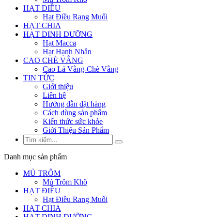
HẠT ĐIỀU
Hạt Điều Rang Muối
HẠT CHIA
HẠT DINH DƯỠNG
Hạt Macca
Hạt Hạnh Nhân
CAO CHÈ VẰNG
Cao Lá Vằng-Chè Vằng
TIN TỨC
Giới thiệu
Liên hệ
Hướng dẫn đặt hàng
Cách dùng sản phẩm
Kiến thức sức khỏe
Giới Thiệu Sản Phẩm
Danh mục sản phẩm
MỦ TRÔM
Mủ Trôm Khô
HẠT ĐIỀU
Hạt Điều Rang Muối
HẠT CHIA
HẠT DINH DƯỠNG