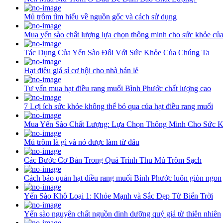
Mủ trôm tìm hiểu về nguồn gốc và cách sử dụng
Mua yến sào chất lượng lựa chọn thông minh cho sức khỏe củ
Tác Dụng Của Yến Sào Đối Với Sức Khỏe Của Chúng Ta
Hạt điều giá sỉ cơ hội cho nhà bán lẻ
Tư vấn mua hạt điều rang muối Bình Phước chất lượng cao
7 Lợi ích sức khỏe không thể bỏ qua của hạt điều rang muối
Mua Yến Sào Chất Lượng: Lựa Chọn Thông Minh Cho Sức 
Mủ trôm là gì và nó được làm từ đâu
Các Bước Cơ Bản Trong Quá Trình Thu Mủ Trôm Sạch
Cách bảo quản hạt điều rang muối Bình Phước luôn giòn ngon
Yến Sào Khô Loại 1: Khỏe Mạnh và Sắc Đẹp Từ Biển Trời
Yến sào nguyên chất nguồn dinh dưỡng quý giá từ thiên nhiên