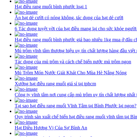
Hạt điều rang muối bình phước loại 1
Ăn hạt dẻ cười có nóng không, tác dụng của hạt dẻ cười
6 Tác dụng tuyệt vời của hạt điều mang lại cho sức khỏe người
Hạt điều rang muối bình phước giá bao nhiêu 1kg mua ở đâu c
Mủ trôm vĩnh tâm thương hiệu uy tín chất lượng hàng đầu việt
Tác dụng của mủ trôm và cách chế biến nước mủ trôm ngon
Mủ Trôm Món Nước Giải Khát Cho Mùa Hè Nắng Nóng
Xưởng hạt điều rang muối giá sỉ tại tphcm
Công ty vĩnh tâm nơi cung cấp mủ trôm uy tín chất lượng nhất 
Tại sao hạt điều rang muối Vĩnh Tâm tại Bình Phước lại ngon?
Quy trình sản xuất chế biến hạt điều rang muối vĩnh tâm tại B
Hạt Điều Hương Vị Của Sự Bình An