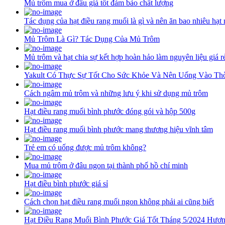
Mủ trôm mua ở đâu giá tốt đảm bảo chất lượng
Tác dụng của hạt điều rang muối là gì và nên ăn bao nhiêu hạt
Mủ Trôm Là Gì? Tác Dụng Của Mủ Trôm
Mủ trôm và hạt chia sự kết hợp hoàn hảo làm nguyên liệu giá rẻ
Yakult Có Thực Sự Tốt Cho Sức Khỏe Và Nên Uống Vào Th
Cách ngâm mủ trôm và những lưu ý khi sử dụng mủ trôm
Hạt điều rang muối bình phước đóng gói và hộp 500g
Hạt điều rang muối bình phước mang thương hiệu vĩnh tâm
Trẻ em có uống được mủ trôm không?
Mua mủ trôm ở đâu ngon tại thành phố hồ chí minh
Hạt điều bình phước giá sỉ
Cách chọn hạt điều rang muối ngon không phải ai cũng biết
Hạt Điều Rang Muối Bình Phước Giá Tốt Tháng 5/2024 Hươn