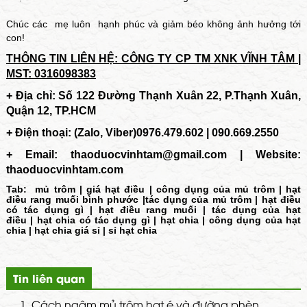
Chúc các mẹ luôn hạnh phúc và giảm béo không ảnh hưởng tới
con!
THÔNG TIN LIÊN HỆ: CÔNG TY CP TM XNK VĨNH TÂM |
MST: 0316098383
+ Địa chỉ: Số 122 Đường Thạnh Xuân 22, P.Thạnh Xuân,
Quận 12, TP.HCM
+ Điện thoại: (Zalo, Viber)0976.479.602 | 090.669.2550
+ Email:
thaoduocvinhtam@gmail.com | Website:
thaoduocvinhtam.com
Tab:
mủ trôm
|
giá hạt điều
|
công dụng của mủ trôm
|
hạt
điều rang muối bình phước
|
tác dụng của mủ trôm
|
hạt điều
có tác dụng gì
|
hạt điều rang muối
|
tác dụng của hạt
điều
|
hạt chia có tác dụng gì
|
hạt chia
|
công dụng của hạt
chia
|
hạt chia giá sỉ
|
sỉ hạt chia
Tin liên quan
1.
Cách ngâm mủ trôm hạt é và đường phèn