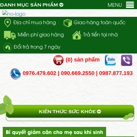
MENU
DANH MỤC SẢN PHẨM
Địa chỉ mua hàng
Giao hàng toàn quốc
Miễn phí giao hàng
Trả tiển tại nhà
Đổi trả trong 7 ngày
(
0
) sản phẩm
0976.479.602 | 090.669.2550 | 0987.877.193
KIẾN THỨC SỨC KHỎE
Bí quyết giảm cân cho mẹ sau khi sinh