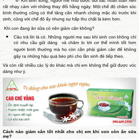
· 4- Khi sinh xong, người mẹ như được đổi xác hoàn toàn nên
rất nhạy cảm với những thay đổi hằng ngày. Một chế độ chăm sóc
bình thường cũng có thể tăng cân nhanh chóng mặc dù trước khi
sinh, cũng với chế độ ấy nhưng sự hấp thu chất là kém hơn.
Khi con đang ăn sữa có nên giảm cân không?
Câu trả lời là có. Những người mẹ sau khi sinh con không chỉ
có nhu cầu giữ dáng và chăm lo tới cơ thể mình tốt hơn
người bình thường mà họ còn cần phải giảm cân để không
gây ra những hậu quả béo phì cho lần sinh đẻ tiếp theo.
Và còn rất nhiều các lý do khác mà chị em không thể giữ được vóc
dáng như ý.
Cách nào giảm cân tốt nhất cho chị em khi con còn ăn sữa
mẹ?