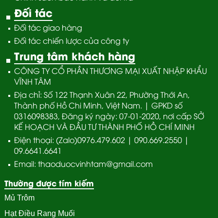
Đối tác
Đối tác giao hàng
Đối tác chiến lược của công ty
Trung tâm khách hàng
CÔNG TY CỔ PHẦN THƯƠNG MẠI XUẤT NHẬP KHẨU
VĨNH TÂM
Địa chỉ: Số 122 Thạnh Xuân 22, Phường Thới An,
Thành phố Hồ Chi Minh, Việt Nam. | GPKD số
0316098383, Đăng ký ngày: 07-01-2020, nơi cấp SỞ
KẾ HOẠCH VÀ ĐẦU TƯ THÀNH PHỐ HỒ CHÍ MINH
Điện thoại: (Zalo)0976.479.602 | 090.669.2550 |
09.6641.6641
Email: thaoduocvinhtam@gmail.com
Thường được tím kiếm
Mủ Trôm
Hạt Điều Rang Muối