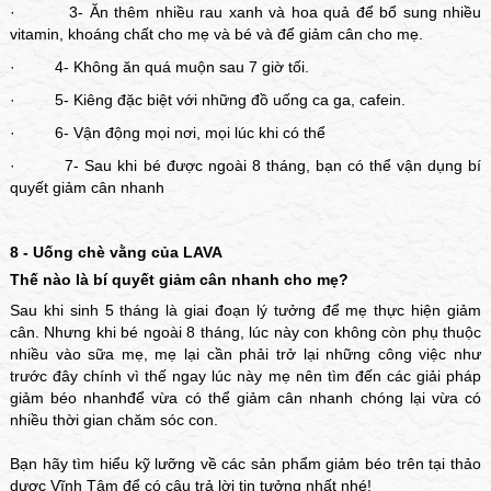
· 3- Ăn thêm nhiều rau xanh và hoa quả để bổ sung nhiều
vitamin, khoáng chất cho mẹ và bé và để giảm cân cho mẹ.
· 4- Không ăn quá muộn sau 7 giờ tối.
· 5- Kiêng đặc biệt với những đồ uống ca ga, cafein.
· 6- Vận động mọi nơi, mọi lúc khi có thể
· 7- Sau khi bé được ngoài 8 tháng, bạn có thể vận dụng bí
quyết giảm cân nhanh
8 - Uống chè vằng của LAVA
Thế nào là bí quyết giảm cân nhanh cho mẹ?
Sau khi sinh 5 tháng là giai đoạn lý tưởng để mẹ thực hiện giảm
cân. Nhưng khi bé ngoài 8 tháng, lúc này con không còn phụ thuộc
nhiều vào sữa mẹ, mẹ lại cần phải trở lại những công việc như
trước đây chính vì thế ngay lúc này mẹ nên tìm đến các giải pháp
giảm béo nhanhđể vừa có thể giảm cân nhanh chóng lại vừa có
nhiều thời gian chăm sóc con.
Bạn hãy tìm hiểu kỹ lưỡng về các sản phẩm giảm béo trên tại thảo
dược Vĩnh Tâm để có câu trả lời tin tưởng nhất nhé!