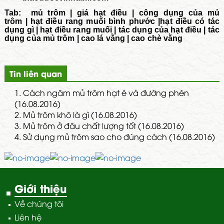
Tab:
mủ trôm
|
giá hạt điều
|
công dụng của mủ
trôm
|
hạt điều rang muối bình phước
|
hạt điều có tác
dụng gì
|
hạt điều rang muối
|
tác dụng của hạt điều
|
tác
dụng của mủ trôm
|
cao lá vằng
|
cao chè vằng
Tin liên quan
1.
Cách ngâm mủ trôm hạt é và đường phèn
(16.08.2016)
2.
Mủ trôm khô là gì (16.08.2016)
3.
Mủ trôm ở đâu chất lượng tốt (16.08.2016)
4.
Sử dụng mủ trôm sao cho đúng cách (16.08.2016)
Giới thiệu
Về chúng tôi
Liên hệ