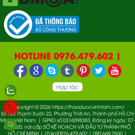
HOTLINE 0976.479.602 |
090.669.2550 | 0987.877.193
Hợp tác
Copyright © 2026 https://thaoduocvinhtam.com/
Số 122 Thạnh Xuân 22, Phường Thới An, Thành phố Hồ Chi
Minh, Việt Nam. | GPKD số 0316098383, Đăng ký ngày: 07-
01-2020, nơi cấp SỞ KẾ HOẠCH VÀ ĐẦU TƯ THÀNH PHỐ
HỒ CHÍ MINH | (Zalo)0976.479.602 | 090.669.2550 |