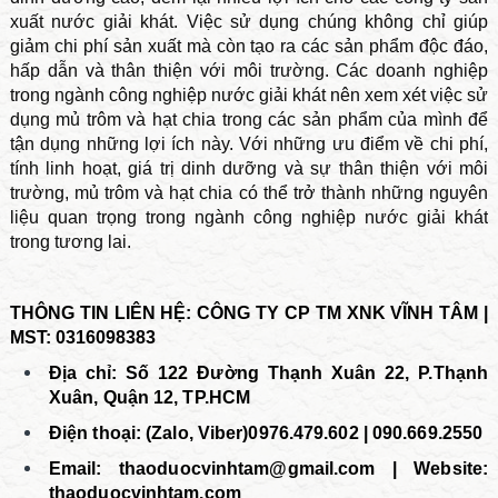
xuất nước giải khát. Việc sử dụng chúng không chỉ giúp
giảm chi phí sản xuất mà còn tạo ra các sản phẩm độc đáo,
hấp dẫn và thân thiện với môi trường. Các doanh nghiệp
trong ngành công nghiệp nước giải khát nên xem xét việc sử
dụng mủ trôm và hạt chia trong các sản phẩm của mình để
tận dụng những lợi ích này. Với những ưu điểm về chi phí,
tính linh hoạt, giá trị dinh dưỡng và sự thân thiện với môi
trường, mủ trôm và hạt chia có thể trở thành những nguyên
liệu quan trọng trong ngành công nghiệp nước giải khát
trong tương lai.
THÔNG TIN LIÊN HỆ: CÔNG TY CP TM XNK VĨNH TÂM |
MST: 0316098383
Địa chỉ: Số 122 Đường Thạnh Xuân 22, P.Thạnh
Xuân, Quận 12, TP.HCM
Điện thoại: (Zalo, Viber)0976.479.602 | 090.669.2550
Email:
thaoduocvinhtam@gmail.com | Website:
thaoduocvinhtam.com