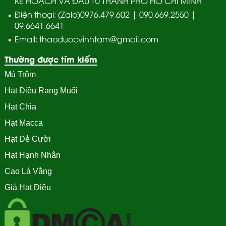
KẾ HOẠCH VÀ ĐẦU TƯ THÀNH PHỐ HỒ CHÍ MINH
Điện thoại: (Zalo)0976.479.602 | 090.669.2550 |
09.6641.6641
Email: thaoduocvinhtam@gmail.com
Thường được tím kiếm
Mủ Trôm
Hạt Điều Rang Muối
Hạt Chia
Hạt Macca
Hạt Dẻ Cười
Hạt Hạnh Nhân
Cao Lá Vằng
Giá Hạt Điều