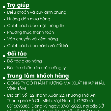
Trợ giúp
Điều khoản và quy định chung
Hướng dẫn mua hàng
Chính sách bảo mật thông tin
Phương thức thanh toán
Vận chuyển và kiểm hàng
Chính sách bảo hành và đổi trả
Đối tác
Đối tác giao hàng
Đối tác chiến lược của công ty
Trung tâm khách hàng
CÔNG TY CỔ PHẦN THƯƠNG MẠI XUẤT NHẬP KHẨU
VĨNH TÂM
Địa chỉ: Số 122 Thạnh Xuân 22, Phường Thới An,
Thành phố Hồ Chi Minh, Việt Nam. | GPKD số
0316098383, Đăng ký ngày: 07-01-2020, nơi cấp SỞ