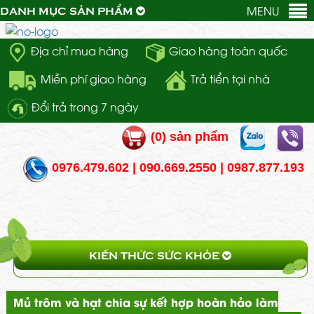
MENU
DANH MỤC SẢN PHẨM
Địa chỉ mua hàng
Giao hàng toàn quốc
Miễn phí giao hàng
Trả tiển tại nhà
Đổi trả trong 7 ngày
(
0
) sản phẩm
0976.479.602 | 090.669.2550 | 0987.877.193
KIẾN THỨC SỨC KHỎE
Mủ trôm và hạt chia sự kết hợp hoàn hảo làm