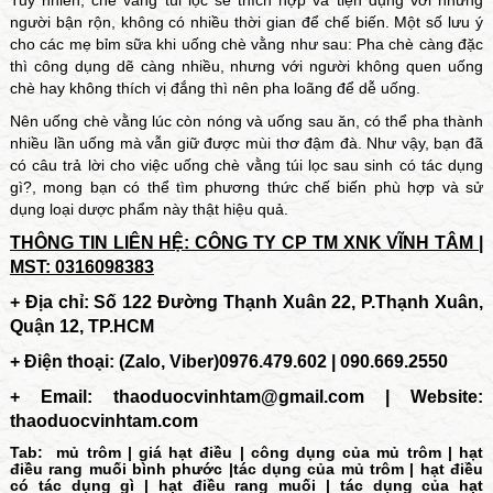
Tuy nhiên, chè vằng túi lọc sẽ thích hợp và tiện dụng với những
người bận rộn, không có nhiều thời gian để chế biến. Một số lưu ý
cho các mẹ bỉm sữa khi uống chè vằng như sau: Pha chè càng đặc
thì công dụng dẽ càng nhiều, nhưng với người không quen uống
chè hay không thích vị đắng thì nên pha loãng để dễ uống.
Nên uống chè vằng lúc còn nóng và uống sau ăn, có thể pha thành
nhiều lần uống mà vẫn giữ được mùi thơ đậm đà. Như vậy, bạn đã
có câu trả lời cho việc uống chè vằng túi lọc sau sinh có tác dụng
gì?, mong bạn có thể tìm phương thức chế biến phù hợp và sử
dụng loại dược phẩm này thật hiệu quả.
THÔNG TIN LIÊN HỆ: CÔNG TY CP TM XNK VĨNH TÂM |
MST: 0316098383
+ Địa chỉ: Số 122 Đường Thạnh Xuân 22, P.Thạnh Xuân,
Quận 12, TP.HCM
+ Điện thoại: (Zalo, Viber)0976.479.602 | 090.669.2550
+ Email:
thaoduocvinhtam@gmail.com | Website:
thaoduocvinhtam.com
Tab:
mủ trôm
|
giá hạt điều
|
công dụng của mủ trôm
|
hạt
điều rang muối bình phước
|
tác dụng của mủ trôm
|
hạt điều
có tác dụng gì
|
hạt điều rang muối
|
tác dụng của hạt