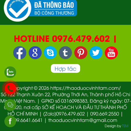
HOTLINE 0976.479.602 |
090.669.2550 | 0987.877.193
Hợp tác
Copyright © 2026 https://thaoduocvinhtam.com/
Số 122 Thạnh Xuân 22, Phường Thới An, Thành phố Hồ Chi
Minh, Việt Nam. | GPKD số 0316098383, Đăng ký ngày: 07-
01-2020, nơi cấp SỞ KẾ HOẠCH VÀ ĐẦU TƯ THÀNH PHỐ
HỒ CHÍ MINH | (Zalo)0976.479.602 | 090.669.2550 |
09.6641.6641 | thaoduocvinhtam@gmail.com
Design by
TSM