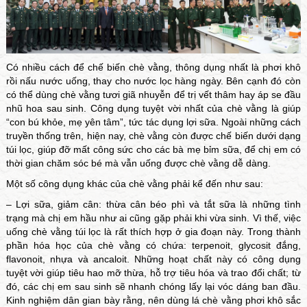
Có nhiều cách để chế biến chè vằng, thông dụng nhất là phơi khô
rồi nấu nước uống, thay cho nước lọc hàng ngày. Bên cạnh đó còn
có thể dùng
chè vằng
tươi giã nhuyễn để trị vết thâm hay áp se đầu
nhũ hoa sau sinh. Công dụng tuyệt vời nhất của chè vằng là giúp
“con bú khỏe, mẹ yên tâm”, tức tác dụng lợi sữa. Ngoài những cách
truyền thống trên, hiện nay, chè vằng còn được chế biến dưới dạng
túi lọc, giúp đỡ mất công sức cho các bà mẹ bỉm sữa, để chị em có
thời gian chăm sóc bé mà vẫn uống được chè vằng dễ dàng.
Một số công dụng khác của chè vằng phải kể đến như sau:
– Lợi sữa, giảm cân: thừa cân béo phì và tắt sữa là những tình
trạng mà chị em hầu như ai cũng gặp phải khi vừa sinh. Vì thế, việc
uống chè vằng túi lọc là rất thích hợp ở gia đoạn này. Trong thành
phần hóa học của chè vằng có chứa: terpenoit, glycosit đắng,
flavonoit, nhựa và ancaloit. Những hoạt chất này có công dụng
tuyệt vời giúp tiêu hao mỡ thừa, hỗ trợ tiêu hóa và trao đổi chất; từ
đó, các chị em sau sinh sẽ nhanh chóng lấy lại vóc dáng ban đầu.
Kinh nghiệm dân gian bày rằng, nên dùng lá chè vằng phơi khô sắc