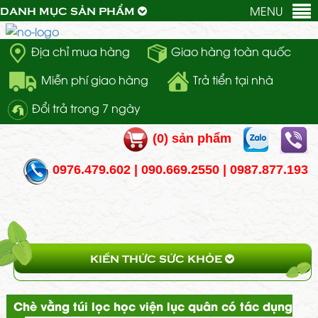
MENU
DANH MỤC SẢN PHẨM
Địa chỉ mua hàng
Giao hàng toàn quốc
Miễn phí giao hàng
Trả tiển tại nhà
Đổi trả trong 7 ngày
(
0
) sản phẩm
0976.479.602 | 090.669.2550 | 0987.877.193
KIẾN THỨC SỨC KHỎE
Chè vằng túi lọc học viện lục quân có tác dụng