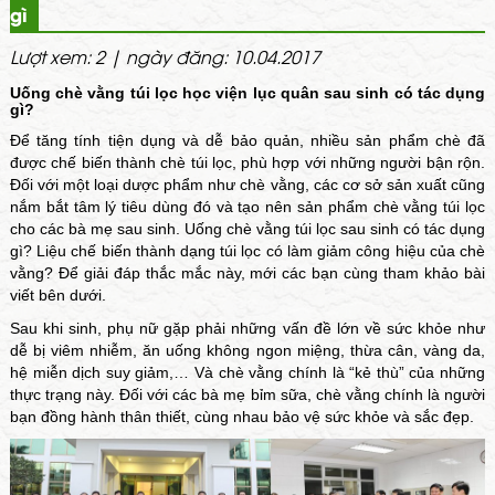
gì
Lượt xem: 2 | ngày đăng: 10.04.2017
Uống
chè vằng túi lọc học viện lục quân
sau sinh có tác dụng
gì?
Để tăng tính tiện dụng và dễ bảo quản, nhiều sản phẩm chè đã
được chế biến thành chè túi lọc, phù hợp với những người bận rộn.
Đối với một loại dược phẩm như chè vằng, các cơ sở sản xuất cũng
nắm bắt tâm lý tiêu dùng đó và tạo nên sản phẩm chè vằng túi lọc
cho các bà mẹ sau sinh. Uống chè vằng túi lọc sau sinh có tác dụng
gì? Liệu chế biến thành dạng túi lọc có làm giảm công hiệu của chè
vằng? Để giải đáp thắc mắc này, mới các bạn cùng tham khảo bài
viết bên dưới.
Sau khi sinh, phụ nữ gặp phải những vấn đề lớn về sức khỏe như
dễ bị viêm nhiễm, ăn uống không ngon miệng, thừa cân, vàng da,
hệ miễn dịch suy giảm,… Và chè vằng chính là “kẻ thù” của những
thực trạng này. Đối với các bà mẹ bỉm sữa, chè vằng chính là người
bạn đồng hành thân thiết, cùng nhau bảo vệ sức khỏe và sắc đẹp.