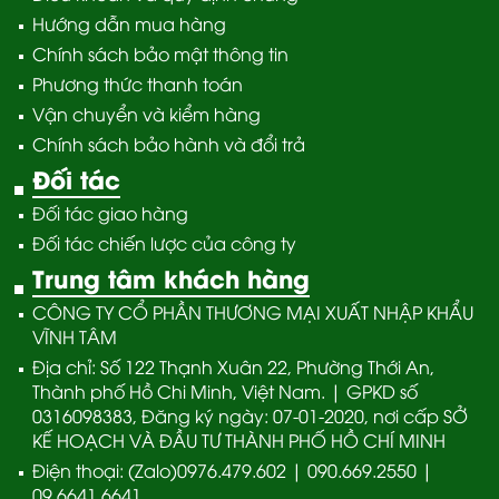
Hướng dẫn mua hàng
Chính sách bảo mật thông tin
Phương thức thanh toán
Vận chuyển và kiểm hàng
Chính sách bảo hành và đổi trả
Đối tác
Đối tác giao hàng
Đối tác chiến lược của công ty
Trung tâm khách hàng
CÔNG TY CỔ PHẦN THƯƠNG MẠI XUẤT NHẬP KHẨU
VĨNH TÂM
Địa chỉ: Số 122 Thạnh Xuân 22, Phường Thới An,
Thành phố Hồ Chi Minh, Việt Nam. | GPKD số
0316098383, Đăng ký ngày: 07-01-2020, nơi cấp SỞ
KẾ HOẠCH VÀ ĐẦU TƯ THÀNH PHỐ HỒ CHÍ MINH
Điện thoại: (Zalo)0976.479.602 | 090.669.2550 |
09.6641.6641