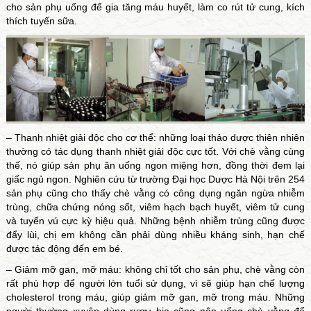
cho sản phụ uống để gia tăng máu huyết, làm co rút tử cung, kích
thích tuyến sữa.
– Thanh nhiệt giải độc cho cơ thể: những loại thảo dược thiên nhiên
thường có tác dụng thanh nhiệt giải độc cực tốt. Với chè vằng cùng
thế, nó giúp sản phụ ăn uống ngon miệng hơn, đồng thời đem lại
giấc ngủ ngon. Nghiên cứu từ trường Đại học Dược Hà Nội trên 254
sản phụ cũng cho thấy chè vằng có công dụng ngăn ngừa nhiễm
trùng, chữa chứng nóng sốt, viêm hạch bạch huyết, viêm tử cung
và tuyến vú cực kỳ hiệu quả. Những bệnh nhiễm trùng cũng được
đẩy lùi, chị em không cần phải dùng nhiều kháng sinh, hạn chế
được tác động đến em bé.
– Giảm mỡ gan, mỡ máu: không chỉ tốt cho sản phụ, chè vằng còn
rất phù hợp để người lớn tuổi sử dụng, vì sẽ giúp hạn chế lượng
cholesterol trong máu, giúp giảm mỡ gan, mỡ trong máu. Những