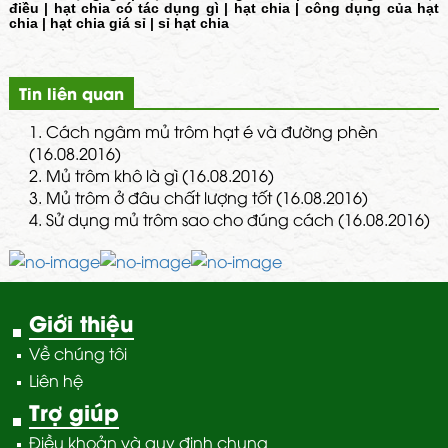
điều
|
hạt chia có tác dụng gì
|
hạt chia
|
công dụng của hạt
chia
|
hạt chia giá sỉ
|
sỉ hạt chia
Tin liên quan
1.
Cách ngâm mủ trôm hạt é và đường phèn
(16.08.2016)
2.
Mủ trôm khô là gì (16.08.2016)
3.
Mủ trôm ở đâu chất lượng tốt (16.08.2016)
4.
Sử dụng mủ trôm sao cho đúng cách (16.08.2016)
Giới thiệu
Về chúng tôi
Liên hệ
Trợ giúp
Điều khoản và quy định chung