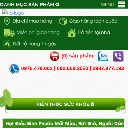
MENU
DANH MỤC SẢN PHẨM
Địa chỉ mua hàng
Giao hàng toàn quốc
Miễn phí giao hàng
Trả tiển tại nhà
Đổi trả trong 7 ngày
(
0
) sản phẩm
0976.479.602 | 090.669.2550 | 0987.877.193
KIẾN THỨC SỨC KHỎE
Hạt Điều Bình Phước Mất Mùa, Rớt Giá, Người Dân