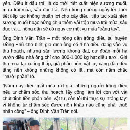
yên. Điều ít đậu trái là do thời tiết xuất hiện sương muối,
mưa trái mùa, sâu đục trái. Nếu trong những ngày tới, thời
tiết tiếp tục không thuận lợi cho cây điều, tiếp tục xuất hiện
sương muối hoặc hứng chịu thêm vài trận mưa trái mùa, sâu
đục trái... nông dân sẽ có nguy cơ một vụ mùa “trắng tay”.
Ông Đinh Văn Trần – một nông dân trồng điều tại huyện
Đồng Phú cho biết, gia đình ông có 4 ha điều đang vào vụ
thu hoạch, nhưng sản lượng không đạt, dự đoán mỗi ha
vườn điều nhà ông chỉ cho 800-1.000 kg hạt điều tươi. Giá
thu mua lại xuống thấp, giá phân bón, vật tư, xăng dầu đều
tăng nên không những không có lãi, mà còn nắm chắc
"mười phần" lỗ.
“Năm nay điều mất mùa, rớt giá, những người trồng điều
nếu tự chăm sóc, thu hoạch, lấy công làm lời còn vớt vát
chút đỉnh tiền phân bón, vật tư, còn tôi thì thực sự “trắng tay”
vì không tự chăm sóc được nên khâu nào cũng phải thuê
nhân công” – ông Đinh Văn Trần nói.