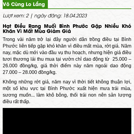
Vô Cùng Lo Lắng
Lượt xem: 2 | ngày đăng: 18.04.2023
Hạt Điều Rang Muối Bình Phước Gặp Nhiều Khó
Khăn Vì Mất Mùa Giảm Giá
Trong vài năm trở lại đây người dân trồng điều tại Bình
Phước liên tiếp gặp khó khăn vì điều mất mùa, rớt giá. Năm
nay, mặc dù mới vào đầu vụ thu hoạch, nhưng hiện giá điều
tươi thương lái thu mua tại vườn chỉ dao động từ 25.000 –
26.000 đồng/kg, giá thời điểm này năm ngoái dao động
27.000 – 28.000 đồng/kg.
Không những rớt giá, năm nay vì thời tiết không thuận lợi,
một số khu vực tại Bình Phước xuất hiện mưa trái mùa,
sương muốn... làm khô bông, thối trái non nên sản lượng
điều rất thấp.