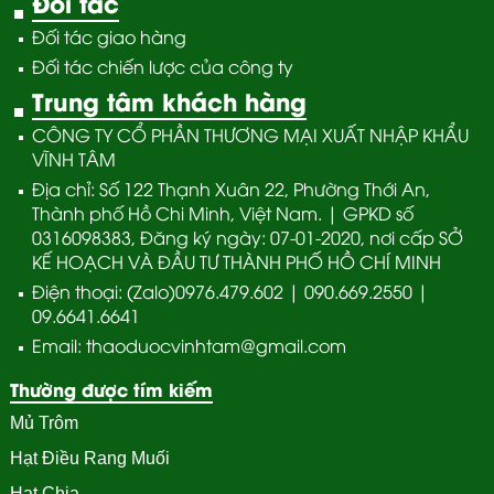
Đối tác
Đối tác giao hàng
Đối tác chiến lược của công ty
Trung tâm khách hàng
CÔNG TY CỔ PHẦN THƯƠNG MẠI XUẤT NHẬP KHẨU
VĨNH TÂM
Địa chỉ: Số 122 Thạnh Xuân 22, Phường Thới An,
Thành phố Hồ Chi Minh, Việt Nam. | GPKD số
0316098383, Đăng ký ngày: 07-01-2020, nơi cấp SỞ
KẾ HOẠCH VÀ ĐẦU TƯ THÀNH PHỐ HỒ CHÍ MINH
Điện thoại: (Zalo)0976.479.602 | 090.669.2550 |
09.6641.6641
Email: thaoduocvinhtam@gmail.com
Thường được tím kiếm
Mủ Trôm
Hạt Điều Rang Muối
Hạt Chia