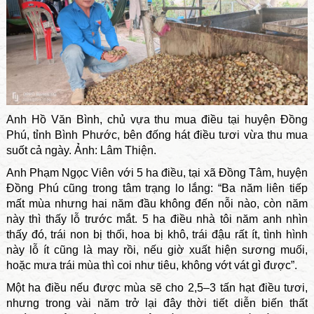
Anh Hồ Văn Bình, chủ vựa thu mua điều tại huyện Đồng
Phú, tỉnh Bình Phước, bên đống hát điều tươi vừa thu mua
suốt cả ngày. Ảnh: Lâm Thiện.
Anh Phạm Ngọc Viên với 5 ha điều, tại xã Đồng Tâm, huyện
Đồng Phú cũng trong tâm trạng lo lắng: “Ba năm liên tiếp
mất mùa nhưng hai năm đầu không đến nỗi nào, còn năm
này thì thấy lỗ trước mắt. 5 ha điều nhà tôi năm anh nhìn
thấy đó, trái non bị thối, hoa bị khô, trái đậu rất ít, tình hình
này lỗ ít cũng là may rồi, nếu giờ xuất hiện sương muối,
hoặc mưa trái mùa thì coi như tiêu, không vớt vát gì được”.
Một ha điều nếu được mùa sẽ cho 2,5–3 tấn hạt điều tươi,
nhưng trong vài năm trở lại đây thời tiết diễn biến thất