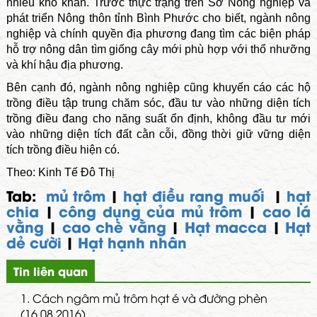
nhiều khó khăn. Trước thực trạng trên Sở Nông nghiệp và
phát triển Nông thôn tỉnh Bình Phước cho biết, ngành nông
nghiệp và chính quyền địa phương đang tìm các biện pháp
hỗ trợ nông dân tìm giống cây mới phù hợp với thổ nhưỡng
và khí hậu địa phương.
Bên cạnh đó, ngành nông nghiệp cũng khuyến cáo các hộ
trồng điều tập trung chăm sóc, đầu tư vào những diện tích
trồng điều đang cho năng suất ổn định, không đầu tư mới
vào những diện tích đất cằn cỗi, đồng thời giữ vững diện
tích trồng điều hiện có.
Theo: Kinh Tế Đô Thị
Tab:
mủ trôm
|
hạt điều rang muối
|
hạt
chia
|
công dụng của mủ trôm
|
cao lá
vằng
|
cao chè vằng
|
Hạt macca
|
Hạt
dẻ cười
|
Hạt hạnh nhân
Tin liên quan
1.
Cách ngâm mủ trôm hạt é và đường phèn
(16.08.2016)