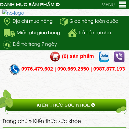
MENU
DANH MỤC SẢN PHẨM
Địa chỉ mua hàng
Giao hàng toàn quốc
Miễn phí giao hàng
Trả tiển tại nhà
Đổi trả trong 7 ngày
(
0
) sản phẩm
0976.479.602 | 090.669.2550 | 0987.877.193
KIẾN THỨC SỨC KHỎE
Trang chủ
Kiến thức sức khỏe