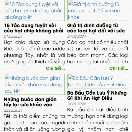
15 Tác dụng tuyệt vời
Giá trị dinh dưỡng từ
của hạt chia không phải
các loại hạt đối với sức
ai cũng biết
khỏe
01.03.2024
27.02.2024
Hạt chia được sử dụng
Các loại hạt có nhiều chất
khá phổ biến ở các nước
xơ, protein tốt và cả chất
phương Tây, nhất là với
béo lành mạnh. Các loại
những người thích lối sống
hạt mang lại nhiều lợi ích
lành mạnh... và đã được
sức khỏe khác nhau - đặc
Chi tiết...
Chi tiết...
du nhập vào Việt Nam
biệt là giảm các nguy cơ
trong thời gian gần đây.
dẫn đến mắc về bệnh tim.
Bà Bầu Cần Lưu Ý Những
Gì Khi Ăn Hạt Điều
Những bước đơn giản
lấy lại sức khỏe vóc
24.01.2024
dáng sau tết
Bà bầu ăn hạt điều bình
22.02.2024
Tết là thời điểm chúng ta
thường, hạn chế dùng loại
gặp gỡ bạn bè, người
dính nhiều muối hoặc tẩm
thân và đi ăn uống tương
gia vị nhằm hạn chế