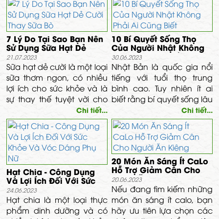
..v.v. Nước mủ trôm còn là
thuộc vào phân loại size
thức uống giải khát tuyệt
hạt theo kg, hạt vỡ hay
vời. Hãy cùng Thảo Dược
hạt còn nguyên.
7 Lý Do Tại Sao Bạn Nên
10 Bí Quyết Sống Thọ
Vĩnh Tâm tìm hiểu kỹ hơn
Sử Dụng Sữa Hạt Dẻ
Của Người Nhật Không
về mủ trôm nhé!
Cười Thay Sữa Bò
Phải Ai Cũng Biết
21.07.2023
30.06.2023
Sữa hạt dẻ cười là một loại
Nhật Bản là quốc gia nổi
sữa thơm ngon, có nhiều
tiếng với tuổi thọ trung
lợi ích cho sức khỏe và là
bình cao. Tuy nhiên ít ai
sự thay thế tuyệt vời cho
biết rằng bí quyết sống lâu
sữa bò. Dưới đây là 7 lí do
của họ lại đến từ những
Chi tiết...
Chi tiết...
tại sao bạn nên chọn sữa
thói quen đơn giản hàng
hạt dẻ cười.
ngày.
20 Món Ăn Sáng Ít CaLo
Hỗ Trợ Giảm Cân Cho
Hạt Chia - Công Dụng
Người Ăn Kiêng
Và Lợi Ích Đối Với Sức
20.06.2023
Khỏe Và Vóc Dáng Phụ
Nếu đang tìm kiếm những
24.06.2023
Nữ
Hạt chia là một loại thực
món ăn sáng ít calo, bạn
phẩm dinh dưỡng và có
hãy ưu tiên lựa chọn các