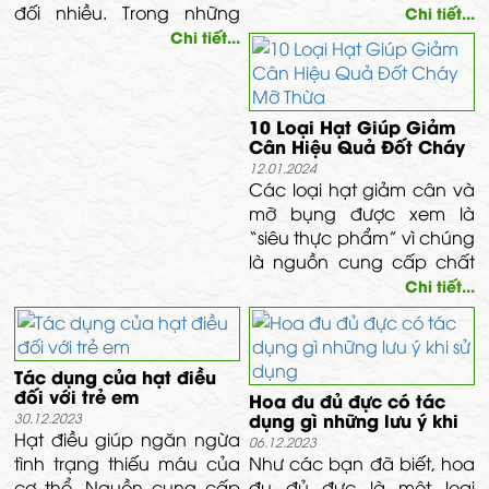
đối nhiều. Trong những
lượng natri trong thai kỳ,
Chi tiết...
ngày Tết, bạn rất dễ tăng
Mẹ bầu không nên ăn
Chi tiết...
cân vì những buổi tiệc
nhiều hơn 28g hạt điều
tùng, gặp gỡ. Để có thể
mỗi ngày vì có thể gây
lấy lại vóc dáng thon gọn,
tăng huyết áp và
10 Loại Hạt Giúp Giảm
săn chắc, chúng ta hãy
cholesterol.
Cân Hiệu Quả Đốt Cháy
chủ động lên kế hoạch
Mỡ Thừa
12.01.2024
giảm cân sau Tết. Các
Các loại hạt giảm cân và
bạn có thể tham khảo
mỡ bụng được xem là
một vài kinh nghiệm dưới
“siêu thực phẩm” vì chúng
đây để quá trình giảm
là nguồn cung cấp chất
cân đạt hiệu quả tốt nhất
xơ, chất béo lành mạnh
Chi tiết...
nhé.
và protein thực vật. Dưới
đây là 9 loại hạt bạn nên
bổ sung vào thực đơn
Tác dụng của hạt điều
hàng ngày để siết cân
đối với trẻ em
Hoa đu đủ đực có tác
lành mạnh nhé.
dụng gì những lưu ý khi
30.12.2023
Hạt điều giúp ngăn ngừa
sử dụng
06.12.2023
tình trạng thiếu máu của
Như các bạn đã biết, hoa
cơ thể. Nguồn cung cấp
đu đủ đực là một loại