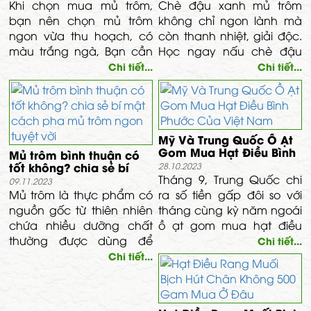
Khi chọn mua mủ trôm,
Chè đậu xanh mủ trôm
bạn nên chọn mủ trôm
không chỉ ngon lành mà
ngon vừa thu hoạch, có
còn thanh nhiệt, giải độc.
màu trắng ngà, Bạn cần
Học ngay nấu chè đậu
lưu ý không nên chọn
xanh mủ trôm thơm ngon
Chi tiết...
Chi tiết...
những loại mủ trôm để
khó cưỡng, đơn giản qua
quá lâu, có mùi chua
bài viết sau.
Mỹ Và Trung Quốc Ồ Ạt
Gom Mua Hạt Điều Bình
Mủ trôm bình thuận có
Phước Của Việt Nam
tốt không? chia sẻ bí
28.10.2023
mật cách pha mủ trôm
Tháng 9, Trung Quốc chi
09.11.2023
ngon tuyệt vời
Mủ trôm là thực phẩm có
ra số tiền gấp đôi so với
nguồn gốc từ thiên nhiên
tháng cùng kỳ năm ngoái
chứa nhiều dưỡng chất
ồ ạt gom mua hạt điều
thường được dùng để
Việt Nam. Thị trường này
Chi tiết...
pha chế các món nước
trở thành khách hàng lớn
Chi tiết...
giải khát, tốt cho sức khoẻ.
của hạt điều Việt trong
Bạn có thể pha mủ trôm
tháng vừa qua.
cùng với một số nguyên