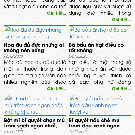
sắt từ hạt điều cho cơ thể
dược liệu quý và được sử
khá phong phú. Hợp chất
dụng khá nhiều trong
Chi tiết...
này rất cần thiết cho việc
Đông y. Vậy bạn có biết
Chi tiết...
vận chuyển ...
uống nước hoa đu đủ đực
có tác dụng gì không.
Nếu câu trả lời là không
Hoa đu đủ đực những ai
Bà bầu ăn hạt điều có
hoặc chỉ biết sơ qua thì
không nên uống
tốt không
bài viết ngày hôm nay
06.12.2023
04.12.2023
của Primer sẽ cho bạn
Mặc dù hoa đu đủ đực là
hạt điều là một trong số
câu trả lời chi tiết nhất.
một vị thuốc trong dân
những món ăn vặt được
gian, nhưng hiện vẫn cần
nhiều người yêu thích, kể
nhiều nghiên cứu khoa
cả các phụ nữ đang
học về công dụng, cũng
mang thai. Vậy bà bầu ăn
Chi tiết...
Chi tiết...
như những cảnh báo về
hạt điều có tốt không và
đối tượng không nên sử
nên lưu ý những gì khi ăn
dụng. Vậy ai không nên
loại hạt này?
uống hoa đu đủ đực?
Bật mí bí quyết chọn mủ
Bí quyết nấu chè mủ
trôm sạch ngon nhất,
trôm đậu xanh ngon
không bị chua
tuyệt vời
21.11.2023
17.11.2023