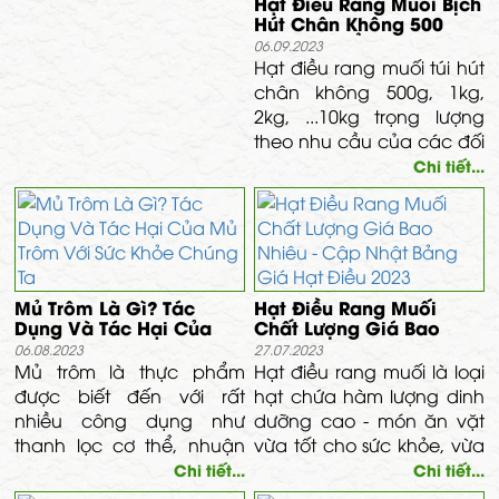
Hạt Điều Rang Muối Bịch
liệu khác để uống mỗi
Hút Chân Không 500
ngày.
Gam Mua Ở Đâu
06.09.2023
Hạt điều rang muối túi hút
chân không 500g, 1kg,
2kg, ...10kg trọng lượng
theo nhu cầu của các đối
tác, đến với công ty Vĩnh
Chi tiết...
Tâm quý khách sẽ được
hỗ trợ
Mủ Trôm Là Gì? Tác
Hạt Điều Rang Muối
Dụng Và Tác Hại Của
Chất Lượng Giá Bao
Mủ Trôm Với Sức Khỏe
Nhiêu - Cập Nhật Bảng
06.08.2023
27.07.2023
Chúng Ta
Giá Hạt Điều 2023
Mủ trôm là thực phẩm
Hạt điều rang muối là loại
được biết đến với rất
hạt chứa hàm lượng dinh
nhiều công dụng như
dưỡng cao - món ăn vặt
thanh lọc cơ thể, nhuận
vừa tốt cho sức khỏe, vừa
tràng, điều hòa đường
thơm giòn, béo bùi, ngon
Chi tiết...
Chi tiết...
huyết, giảm cân, ăn kiêng,
miệng. Giá hạt điều phụ