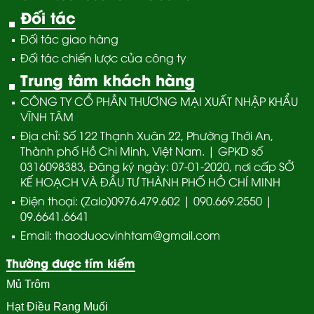
Đối tác
Đối tác giao hàng
Đối tác chiến lược của công ty
Trung tâm khách hàng
CÔNG TY CỔ PHẦN THƯƠNG MẠI XUẤT NHẬP KHẨU
VĨNH TÂM
Địa chỉ: Số 122 Thạnh Xuân 22, Phường Thới An,
Thành phố Hồ Chi Minh, Việt Nam. | GPKD số
0316098383, Đăng ký ngày: 07-01-2020, nơi cấp SỞ
KẾ HOẠCH VÀ ĐẦU TƯ THÀNH PHỐ HỒ CHÍ MINH
Điện thoại: (Zalo)0976.479.602 | 090.669.2550 |
09.6641.6641
Email: thaoduocvinhtam@gmail.com
Thường được tím kiếm
Mủ Trôm
Hạt Điều Rang Muối