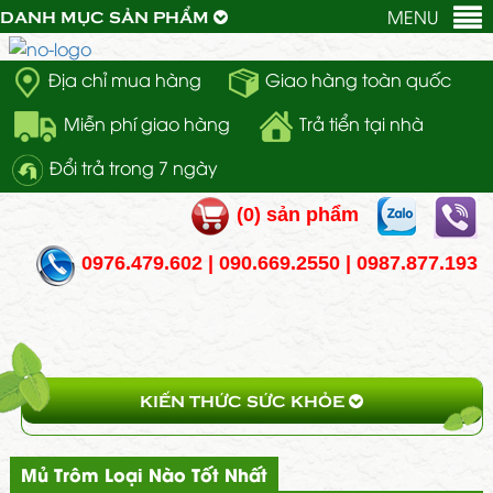
MENU
DANH MỤC SẢN PHẨM
Địa chỉ mua hàng
Giao hàng toàn quốc
Miễn phí giao hàng
Trả tiển tại nhà
Đổi trả trong 7 ngày
(
0
) sản phẩm
0976.479.602 | 090.669.2550 | 0987.877.193
KIẾN THỨC SỨC KHỎE
Mủ Trôm Loại Nào Tốt Nhất