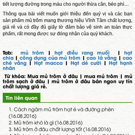
tiết lượng đường trong máu cho người thừa cân,
béo phì
…
Thông qua bài viết muốn giới thiệu đến quý vị và các bạn
sản phẩm mủ trôm mang thương hiệu Vĩnh Tâm chất lượng,
giá rẻ và có đầy đủ giấy tờ đảm bảo vệ sinh an toàn thực
phẩm, rất mong được sự đóng nhận của quý khách.
Tab:
mủ trôm
|
hạt điều rang muối
|
hạt
chia
|
công dụng của mủ trôm
|
cao lá vằng
|
cao
chè vằng
|
Hạt macca
|
Hạt dẻ cười
|
Hạt hạnh
nhân
Từ khóa: Mua mủ trôm ở đâu | mua mủ trôm | mủ
trôm sạch ở đâu | mủ trôm ở đâu bán ngon uy tín
chất lượng giá rẻ.
Tin liên quan
1.
Cách ngâm mủ trôm hạt é và đường phèn
(16.08.2016)
2.
Mủ trôm khô là gì (16.08.2016)
3.
Mủ trôm ở đâu chất lượng tốt (16.08.2016)