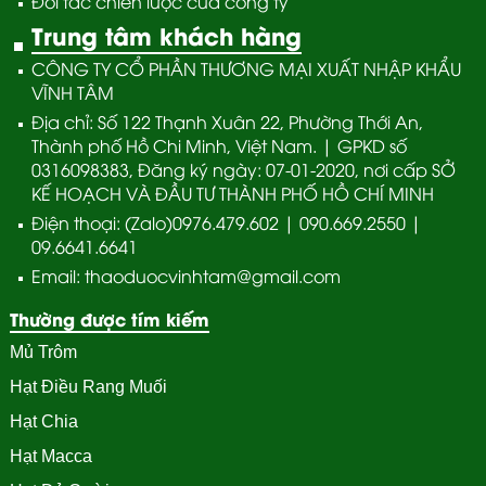
Đối tác chiến lược của công ty
Trung tâm khách hàng
CÔNG TY CỔ PHẦN THƯƠNG MẠI XUẤT NHẬP KHẨU
VĨNH TÂM
Địa chỉ: Số 122 Thạnh Xuân 22, Phường Thới An,
Thành phố Hồ Chi Minh, Việt Nam. | GPKD số
0316098383, Đăng ký ngày: 07-01-2020, nơi cấp SỞ
KẾ HOẠCH VÀ ĐẦU TƯ THÀNH PHỐ HỒ CHÍ MINH
Điện thoại: (Zalo)0976.479.602 | 090.669.2550 |
09.6641.6641
Email: thaoduocvinhtam@gmail.com
Thường được tím kiếm
Mủ Trôm
Hạt Điều Rang Muối
Hạt Chia
Hạt Macca