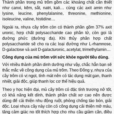
Thành phần trong mủ trôm gồm các khoáng chất cần thiết
như canxi, kẽm, sắt, natri, kali… cùng các axit amin như
lysine, leucine, phenylalanine, threonine, methionine,
isoleucine, valine, histidine…
Ngoài ra, nhựa cây trôm còn có thành phần gồm 37% axit
uronic, hợp chất polysaccharide cao phân tử, còn gọi là
đường phức (đường đa). Khi thủy phân hợp chất
polysaccharide sẽ cho ra các loại đường như L-rhamnose,
D-galactose và axit D-galacturonic, acetylat, trimethylamin…
Công dụng của mủ trôm với sức khỏe người tiêu dùng.
Với nhiều thành phần dinh dưỡng như vậy, chắc hẳn bạn sẽ
thắc mắc về công dụng của mủ trôm. Theo Đông y, nhựa của
cây trôm có vị ngọt, tính mát nên có tác dụng mát gan, thanh
nhiệt, giải độc, giúp thanh lọc cơ thể hiệu quả.
Theo y học hiện đại, mủ cây trôm có đặc tính trương nở tốt,
có khả năng kết dính, thành phần chất xơ cao nên được
dùng để cải thiện nhu động ruột, phòng chống táo bón, giải
độc. Loại nhựa cây này còn có công dụng cải thiện mỡ máu,
tăng cảm giác no tốt thích hợp cho nhu cầu giảm cân, điều