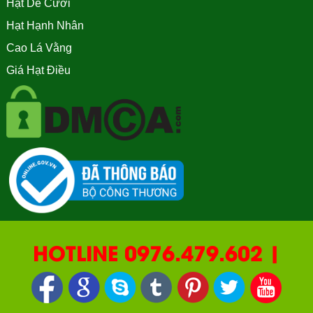
Hạt Dẻ Cười
Hạt Hạnh Nhân
Cao Lá Vằng
Giá Hạt Điều
HOTLINE 0976.479.602 |
090.669.2550 | 0987.877.193