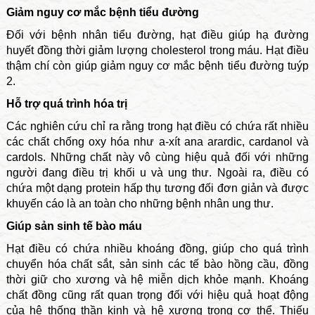
Giảm nguy cơ mắc bệnh tiểu đường
Đối với bệnh nhân tiểu đường, hạt điều giúp hạ đường
huyết đồng thời giảm lượng cholesterol trong máu. Hạt điều
thậm chí còn giúp giảm nguy cơ mắc bệnh tiểu đường tuýp
2.
Hỗ trợ quá trình hóa trị
Các nghiên cứu chỉ ra rằng trong hạt điều có chứa rất nhiều
các chất chống oxy hóa như a-xít ana arardic, cardanol và
cardols. Những chất này vô cùng hiệu quả đối với những
người đang điều trị khối u và ung thư. Ngoài ra, điều có
chứa một dạng protein hấp thụ tương đối đơn giản và được
khuyến cáo là an toàn cho những bệnh nhân ung thư.
Giúp sản sinh tế bào máu
Hạt điều có chứa nhiều khoáng đồng, giúp cho quá trình
chuyển hóa chất sắt, sản sinh các tế bào hồng cầu, đồng
thời giữ cho xương và hệ miễn dịch khỏe mạnh. Khoáng
chất đồng cũng rất quan trọng đối với hiệu quả hoạt động
của hệ thống thần kinh và hệ xương trong cơ thể. Thiếu