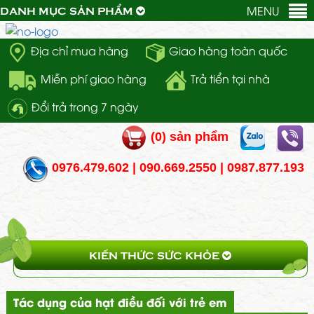
MENU
DANH MỤC SẢN PHẨM
Địa chỉ mua hàng
Giao hàng toàn quốc
Miễn phí giao hàng
Trả tiển tại nhà
Đổi trả trong 7 ngày
(
0
) sản phẩm
0976.479.602 | 090.669.2550 | 0987.877.193
KIẾN THỨC SỨC KHỎE
Tác dụng của hạt điều đối với trẻ em