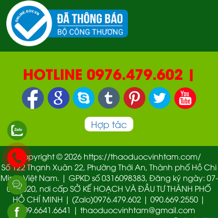
HOTLINE 0976.479.602 |
090.669.2550 | 0987.877.193
Hợp tác
Copyright © 2026 https://thaoduocvinhtam.com/
Số 122 Thạnh Xuân 22, Phường Thới An, Thành phố Hồ Chi
Minh, Việt Nam. | GPKD số 0316098383, Đăng ký ngày: 07-
01-2020, nơi cấp SỞ KẾ HOẠCH VÀ ĐẦU TƯ THÀNH PHỐ
HỒ CHÍ MINH | (Zalo)0976.479.602 | 090.669.2550 |
09.6641.6641 | thaoduocvinhtam@gmail.com