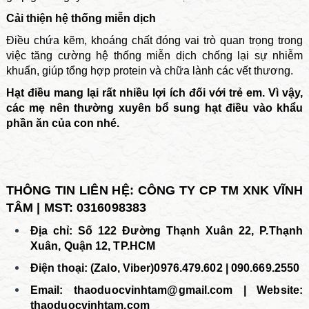
Cải thiện hệ thống miễn dịch
Điều chứa kẽm, khoáng chất đóng vai trò quan trọng trong
việc tăng cường hệ thống miễn dịch chống lại sự nhiễm
khuẩn, giúp tổng hợp protein và chữa lành các vết thương.
Hạt điều mang lại rất nhiều lợi ích đối với trẻ em. Vì vậy,
các mẹ nên thường xuyên bổ sung hạt điều vào khẩu
phần ăn của con nhé.
THÔNG TIN LIÊN HỆ: CÔNG TY CP TM XNK VĨNH
TÂM | MST: 0316098383
Địa chỉ: Số 122 Đường Thạnh Xuân 22, P.Thạnh
Xuân, Quận 12, TP.HCM
Điện thoại: (Zalo, Viber)0976.479.602 | 090.669.2550
Email:
thaoduocvinhtam@gmail.com | Website:
thaoduocvinhtam.com