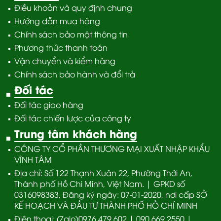
Điều khoản và quy định chung
Hướng dẫn mua hàng
Chính sách bảo mật thông tin
Phương thức thanh toán
Vận chuyển và kiểm hàng
Chính sách bảo hành và đổi trả
Đối tác
Đối tác giao hàng
Đối tác chiến lược của công ty
Trung tâm khách hàng
CÔNG TY CỔ PHẦN THƯƠNG MẠI XUẤT NHẬP KHẨU
VĨNH TÂM
Địa chỉ: Số 122 Thạnh Xuân 22, Phường Thới An,
Thành phố Hồ Chi Minh, Việt Nam. | GPKD số
0316098383, Đăng ký ngày: 07-01-2020, nơi cấp SỞ
KẾ HOẠCH VÀ ĐẦU TƯ THÀNH PHỐ HỒ CHÍ MINH
Điện thoại: (Zalo)0976.479.602 | 090.669.2550 |