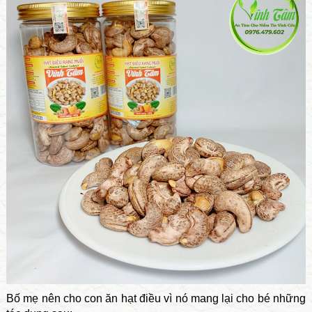
Bố mẹ nên cho con ăn hạt điều vì nó mang lại cho bé những