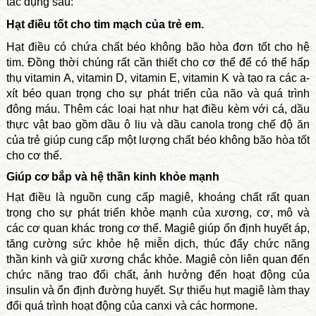
tác dụng sau:
Hạt điều tốt cho tim mạch của trẻ em.
Hạt điều có chứa chất béo không bão hòa đơn tốt cho hệ
tim. Đồng thời chúng rất cần thiết cho cơ thể để có thể hấp
thụ vitamin A, vitamin D, vitamin E, vitamin K và tạo ra các a-
xít béo quan trọng cho sự phát triển của não và quá trình
đông máu. Thêm các loại hạt như hạt điều kèm với cá, dầu
thực vật bao gồm dầu ô liu và dầu canola trong chế độ ăn
của trẻ giúp cung cấp một lượng chất béo không bão hòa tốt
cho cơ thể.
Giúp cơ bắp và hệ thần kinh khỏe mạnh
Hạt điều là nguồn cung cấp magiê, khoáng chất rất quan
trọng cho sự phát triển khỏe mạnh của xương, cơ, mô và
các cơ quan khác trong cơ thể. Magiê giúp ổn định huyết áp,
tăng cường sức khỏe hệ miễn dịch, thúc đẩy chức năng
thần kinh và giữ xương chắc khỏe. Magiê còn liên quan đến
chức năng trao đổi chất, ảnh hưởng đến hoạt động của
insulin và ổn định đường huyết. Sự thiếu hụt magiê làm thay
đổi quá trình hoạt động của canxi và các hormone.