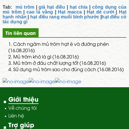
Tab:
mủ trôm
|
giá hạt điều
|
hạt chia
|
công dụng của
mủ trôm
|
cao lá vằng
|
Hạt macca
|
Hạt dẻ cười
|
Hạt
hạnh nhân
|
hạt điều rang muối bình phước
|
hạt điều có
tác dụng gì
Tin liên quan
1.
Cách ngâm mủ trôm hạt é và đường phèn
(16.08.2016)
2.
Mủ trôm khô là gì (16.08.2016)
3.
Mủ trôm ở đâu chất lượng tốt (16.08.2016)
4.
Sử dụng mủ trôm sao cho đúng cách (16.08.2016)
Giới thiệu
Về chúng tôi
Liên hệ
Trợ giúp