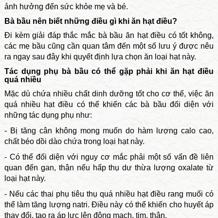
ảnh hưởng đến sức khỏe mẹ và bé.
Bà bầu nên biết những điều gì khi ăn hạt điều?
Đi kèm giải đáp thắc mắc bà bầu ăn hạt điều có tốt không,
các mẹ bầu cũng cần quan tâm đến một số lưu ý được nêu
ra ngay sau đây khi quyết định lựa chọn ăn loại hạt này.
Tác dụng phụ bà bầu có thể gặp phải khi ăn hạt điều
quá nhiều
Mặc dù chứa nhiều chất dinh dưỡng tốt cho cơ thể, việc ăn
quá nhiều hạt điều có thể khiến các bà bầu đối diện với
những tác dụng phụ như:
- Bị tăng cân không mong muốn do hàm lượng calo cao,
chất béo dồi dào chứa trong loại hạt này.
- Có thể đối diện với nguy cơ mắc phải một số vấn đề liên
quan đến gan, thận nếu hấp thụ dư thừa lượng oxalate từ
loại hạt này.
- Nếu các thai phụ tiêu thụ quá nhiều hạt điều rang muối có
thể làm tăng lượng natri. Điều này có thể khiến cho huyết áp
thay đổi, tạo ra áp lực lên động mạch, tim, thận.