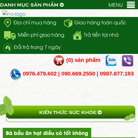
MENU
DANH MỤC SẢN PHẨM
Địa chỉ mua hàng
Giao hàng toàn quốc
Miễn phí giao hàng
Trả tiển tại nhà
Đổi trả trong 7 ngày
(
0
) sản phẩm
0976.479.602 | 090.669.2550 | 0987.877.193
KIẾN THỨC SỨC KHỎE
Bà bầu ăn hạt điều có tốt không