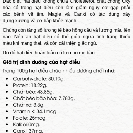
Đặc biệt, hạt điều không chứa Cholesterol, chất chống Oxy
hóa có trong hạt điều còn làm giảm nguy cơ gặp phải
các bệnh về tim, Magie và Canxi có tác dụng xây
dựng xương và cơ bắp khỏe mạnh.
Chúng còn tăng số lượng tế bào hồng cầu và lượng máu lên
não. Nên ăn hạt điều có thể giúp ngừa tình trạng thiếu
máu khi mang thai, và còn cải thiện giấc ngủ.
Do đó hạt điều hoàn toàn có lợi cho mẹ bầu.
Giá trị dinh dưỡng của hạt điều
Trong 100g hạt điều chứa nhiều dưỡng chất như:
Carbohydrate: 30.19g.
Protein: 18.22g.
Chất béo: 43.85g.
Chất béo bão hòa: 7.783g.
Chất xơ: 3.3g.
Vitamin K: 34.1mcg.
Folate: 25mcg.
Kali: 660mg.
Canxi: 37mg.