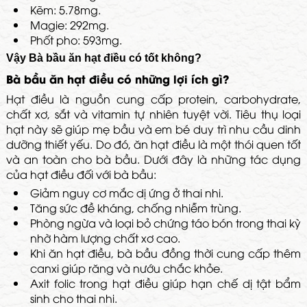
Kẽm: 5.78mg.
Magie: 292mg.
Phốt pho: 593mg.
Vậy Bà bầu ăn hạt điều có tốt không?
Bà bầu ăn hạt điều có những lợi ích gì?
Hạt điều là nguồn cung cấp protein, carbohydrate,
chất xơ, sắt và vitamin tự nhiên tuyệt vời. Tiêu thụ loại
hạt này sẽ giúp mẹ bầu và em bé duy trì nhu cầu dinh
dưỡng thiết yếu. Do đó, ăn hạt điều là một thói quen tốt
và an toàn cho bà bầu. Dưới đây là những tác dụng
của hạt điều đối với bà bầu:
Giảm nguy cơ mắc dị ứng ở thai nhi.
Tăng sức đề kháng, chống nhiễm trùng.
Phòng ngừa và loại bỏ chứng táo bón trong thai kỳ
nhờ hàm lượng chất xơ cao.
Khi ăn hạt điều, bà bầu đồng thời cung cấp thêm
canxi giúp răng và nướu chắc khỏe.
Axit folic trong hạt điều giúp hạn chế dị tật bẩm
sinh cho thai nhi.