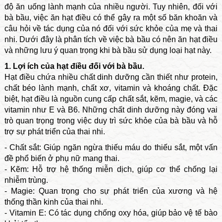
độ ăn uống lành mạnh của nhiều người. Tuy nhiên, đối với
bà bầu, việc ăn hạt điều có thể gây ra một số băn khoăn và
câu hỏi về tác dụng của nó đối với sức khỏe của mẹ và thai
nhi. Dưới đây là phân tích về việc bà bầu có nên ăn hạt điều
và những lưu ý quan trọng khi bà bầu sử dụng loại hạt này.
1. Lợi ích của hạt điều đối với bà bầu.
Hạt điều chứa nhiều chất dinh dưỡng cần thiết như protein,
chất béo lành mạnh, chất xơ, vitamin và khoáng chất. Đặc
biệt, hạt điều là nguồn cung cấp chất sắt, kẽm, magie, và các
vitamin như E và B6. Những chất dinh dưỡng này đóng vai
trò quan trọng trong việc duy trì sức khỏe của bà bầu và hỗ
trợ sự phát triển của thai nhi.
- Chất sắt: Giúp ngăn ngừa thiếu máu do thiếu sắt, một vấn
đề phổ biến ở phụ nữ mang thai.
- Kẽm: Hỗ trợ hệ thống miễn dịch, giúp cơ thể chống lại
nhiễm trùng.
- Magie: Quan trọng cho sự phát triển của xương và hệ
thống thần kinh của thai nhi.
- Vitamin E: Có tác dụng chống oxy hóa, giúp bảo vệ tế bào