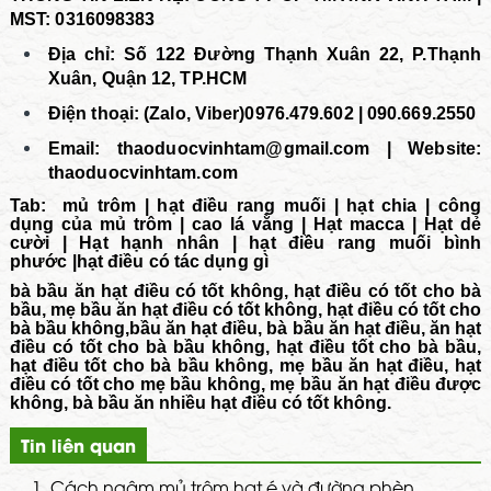
MST: 0316098383
Địa chỉ: Số 122 Đường Thạnh Xuân 22, P.Thạnh
Xuân, Quận 12, TP.HCM
Điện thoại: (Zalo, Viber)0976.479.602 | 090.669.2550
Email:
thaoduocvinhtam@gmail.com | Website:
thaoduocvinhtam.com
Tab:
mủ trôm
|
hạt điều rang muối
|
hạt chia
|
công
dụng của mủ trôm
|
cao lá vằng
|
Hạt macca
|
Hạt dẻ
cười
|
Hạt hạnh nhân
|
hạt điều rang muối bình
phước
|
hạt điều có tác dụng gì
bà bầu ăn hạt điều có tốt không, hạt điều có tốt cho bà
bầu, mẹ bầu ăn hạt điều có tốt không, hạt điều có tốt cho
bà bầu không,bầu ăn hạt điều, bà bầu ăn hạt điều, ăn hạt
điều có tốt cho bà bầu không, hạt điều tốt cho bà bầu,
hạt điều tốt cho bà bầu không, mẹ bầu ăn hạt điều, hạt
điều có tốt cho mẹ bầu không, mẹ bầu ăn hạt điều được
không, bà bầu ăn nhiều hạt điều có tốt không
.
Tin liên quan
1.
Cách ngâm mủ trôm hạt é và đường phèn