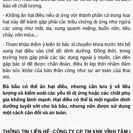
bảo về chất lượng.
- Không ăn hạt điều nếu dị ứng với thành phần có trong loại
hạt này để tránh gặp phải các triệu chứng dị ứng như ngứa
các vùng như mắt, da, xung quanh miệng, buồn nôn, tiêu
chảy, nôn mửa,...
- Tham khảo thêm ý kiến từ bác sĩ chuyên khoa trước khi bổ
sung hạt điều vào chế độ dinh dưỡng. Đồng thời, trong
trường hợp gặp phải các tác dụng ngoài ý muốn, cần đến
gặp bác sĩ để được chẩn đoán, điều trị kịp thời nhằm đảm
bảo sức khỏe của bản thân cũng như sự an toàn của thai
nhi.
Bà bầu có thể ăn hạt điều, nhưng cần lưu ý về liều
lượng và kiểm soát các yếu tố dị ứng hoặc các chất phụ
gia không lành mạnh. Hạt điều có thể là một nguồn dinh
dưỡng tuyệt vời cho bà bầu, nhưng nên được sử dụng
một cách cân đối và an toàn.
THÔNG TIN LIÊN HỆ: CÔNG TY CP TM XNK VĨNH TÂM |