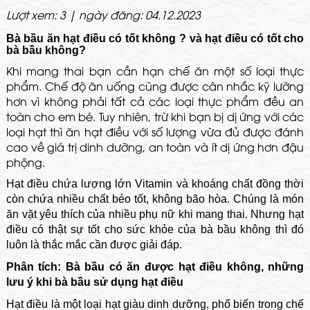
Lượt xem: 3 | ngày đăng: 04.12.2023
Bà bầu ăn hạt điều có tốt không ? và hạt điều có tốt cho
bà bầu không?
Khi mang thai bạn cần hạn chế ăn một số loại thực
phẩm. Chế độ ăn uống cũng được cân nhắc kỹ lưỡng
hơn vì không phải tất cả các loại thực phẩm đều an
toàn cho em bé. Tuy nhiên, trừ khi bạn bị dị ứng với các
loại hạt thì ăn hạt điều với số lượng vừa đủ được đánh
cao về giá trị dinh dưỡng, an toàn và ít dị ứng hơn đậu
phộng.
Hạt điều chứa lượng lớn Vitamin và khoáng chất đồng thời
còn chứa nhiều chất béo tốt, không bão hòa. Chúng là món
ăn vặt yêu thích của nhiều phụ nữ khi mang thai. Nhưng hạt
điều có thật sự tốt cho sức khỏe của bà bầu không thì đó
luôn là thắc mắc cần được giải đáp.
Phân tích: Bà bầu có ăn được hạt điều không, những
lưu ý khi bà bầu sử dụng hạt điều
Hạt điều là một loại hạt giàu dinh dưỡng, phổ biến trong chế