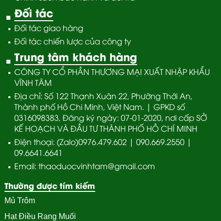
Đối tác
Đối tác giao hàng
Đối tác chiến lược của công ty
Trung tâm khách hàng
CÔNG TY CỔ PHẦN THƯƠNG MẠI XUẤT NHẬP KHẨU
VĨNH TÂM
Địa chỉ: Số 122 Thạnh Xuân 22, Phường Thới An,
Thành phố Hồ Chi Minh, Việt Nam. | GPKD số
0316098383, Đăng ký ngày: 07-01-2020, nơi cấp SỞ
KẾ HOẠCH VÀ ĐẦU TƯ THÀNH PHỐ HỒ CHÍ MINH
Điện thoại: (Zalo)0976.479.602 | 090.669.2550 |
09.6641.6641
Email: thaoduocvinhtam@gmail.com
Thường được tím kiếm
Mủ Trôm
Hạt Điều Rang Muối