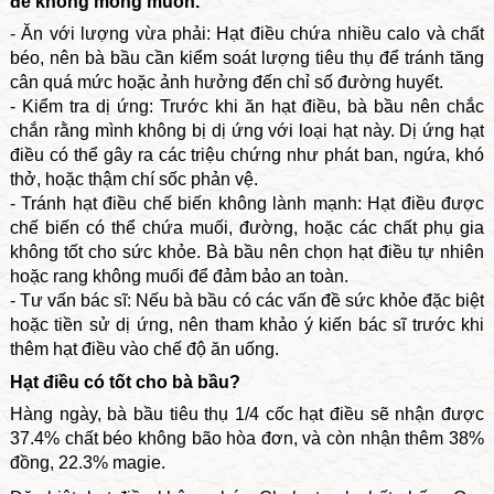
đề không mong muốn.
- Ăn với lượng vừa phải: Hạt điều chứa nhiều calo và chất
béo, nên bà bầu cần kiểm soát lượng tiêu thụ để tránh tăng
cân quá mức hoặc ảnh hưởng đến chỉ số đường huyết.
- Kiểm tra dị ứng: Trước khi ăn hạt điều, bà bầu nên chắc
chắn rằng mình không bị dị ứng với loại hạt này. Dị ứng hạt
điều có thể gây ra các triệu chứng như phát ban, ngứa, khó
thở, hoặc thậm chí sốc phản vệ.
- Tránh hạt điều chế biến không lành mạnh: Hạt điều được
chế biến có thể chứa muối, đường, hoặc các chất phụ gia
không tốt cho sức khỏe. Bà bầu nên chọn hạt điều tự nhiên
hoặc rang không muối để đảm bảo an toàn.
- Tư vấn bác sĩ: Nếu bà bầu có các vấn đề sức khỏe đặc biệt
hoặc tiền sử dị ứng, nên tham khảo ý kiến bác sĩ trước khi
thêm hạt điều vào chế độ ăn uống.
Hạt điều có tốt cho bà bầu?
Hàng ngày, bà bầu tiêu thụ 1/4 cốc hạt điều sẽ nhận được
37.4% chất béo không bão hòa đơn, và còn nhận thêm 38%
đồng, 22.3% magie.