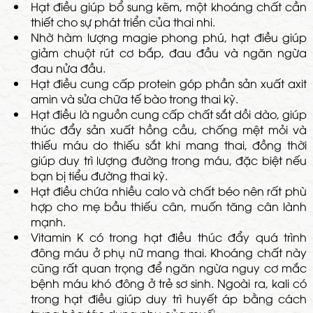
Hạt điều giúp bổ sung kẽm, một khoáng chất cần
thiết cho sự phát triển của thai nhi.
Nhờ hàm lượng magie phong phú, hạt điều giúp
giảm chuột rút cơ bắp, đau đầu và ngăn ngừa
đau nửa đầu.
Hạt điều cung cấp protein góp phần sản xuất axit
amin và sửa chữa tế bào trong thai kỳ.
Hạt điều là nguồn cung cấp chất sắt dồi dào, giúp
thúc đẩy sản xuất hồng cầu, chống mệt mỏi và
thiếu máu do thiếu sắt khi mang thai, đồng thời
giúp duy trì lượng đường trong máu, đặc biệt nếu
bạn bị tiểu đường thai kỳ.
Hạt điều chứa nhiều calo và chất béo nên rất phù
hợp cho mẹ bầu thiếu cân, muốn tăng cân lành
mạnh.
Vitamin K có trong hạt điều thúc đẩy quá trình
đông máu ở phụ nữ mang thai. Khoáng chất này
cũng rất quan trọng để ngăn ngừa nguy cơ mắc
bệnh máu khó đông ở trẻ sơ sinh. Ngoài ra, kali có
trong hạt điều giúp duy trì huyết áp bằng cách