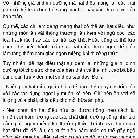
Với những giá trị dinh dưỡng mà hạt điều mang lại, các thai
phụ có thể lựa chọn bổ sung loại hạt này vào thực đơn của
bản thân.
Cụ thể, các chị em đang mang thai có thể ăn hạt điều như
những món ăn vặt thông thường, ăn kèm với ngũ cốc, các
loại hạt khác, hay các loại trái cây khô. Hoặc cũng có thể lựa
chọn chế biến thành món sữa hạt điều thơm ngon để giúp
làm tăng thêm cảm giác ngon miệng khi thưởng thức.
Tuy nhiên, để hạt điều thật sự đem lại những giá trị dinh
dưỡng tốt cho sức khỏe của bản thân và thai nhi, các bà bầu
cũng cần lưu ý đến một số điều sau đây. Đó là:
- Không ăn hạt điều quá nhiều để hạn chế nguy cơ đối diện
với các tác dụng ngoài ý muốn kể trên. Chỉ nên ăn với số
lượng vừa phải, chia đều cho mỗi bữa ăn phụ.
- Nên chọn ăn hạt điều hữu cơ được trồng theo cách tự
nhiên với hàm lượng cao các chất dinh dưỡng cũng như tạo
cảm giác ngon miệng khi thưởng thức. Tránh lựa chọn mua
hạt điều đã để lâu, có xuất hiện nấm mốc có thể gây ngộ
độc; nên mua hạt điều tại các cơ sở có độ uy tín cao và đảm