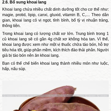
2.6. Bổ sung khoai lang
Khoai lang chứa nhiều chất dinh dưỡng tốt cho cơ thể như:
magie, protid, lipip, canxi, gluxid, vitamin B, C,… Theo dân
gian, khoai lang có vị ngọt, tính bình, bổ tỳ vị nhuận tràng,
thông tiện.
Trong khoai lang có lượng chất xơ lớn. Trung bình trong 1
củ khoai lang sẽ có gần 4g chất xơ không hòa tan. Vì thế,
khoai lang được xem như một vị thuốc chữa táo bón, hỗ trợ
tiêu hóa tốt, giúp phân mềm, kích thích đào thải phân. Người
già bị táo bón nên ăn khoai lang.
Bạn có thể chế biến khoai lang thành nhiều món như luộc,
hấp, nấu súp.