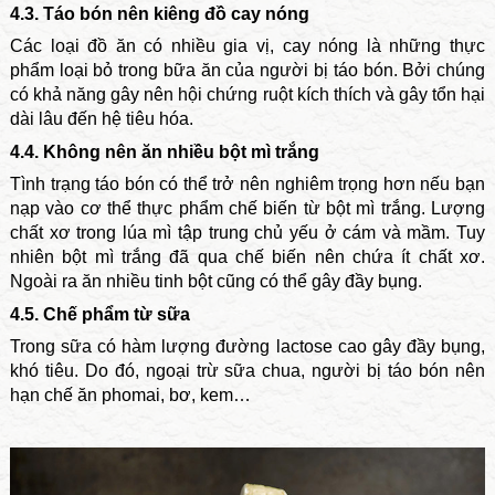
4.3. Táo bón nên kiêng đồ cay nóng
Các loại đồ ăn có nhiều gia vị, cay nóng là những thực
phẩm loại bỏ trong bữa ăn của người bị táo bón. Bởi chúng
có khả năng gây nên hội chứng ruột kích thích và gây tổn hại
dài lâu đến hệ tiêu hóa.
4.4. Không nên ăn nhiều bột mì trắng
Tình trạng táo bón có thể trở nên nghiêm trọng hơn nếu bạn
nạp vào cơ thể thực phẩm chế biến từ bột mì trắng. Lượng
chất xơ trong lúa mì tập trung chủ yếu ở cám và mầm. Tuy
nhiên bột mì trắng đã qua chế biến nên chứa ít chất xơ.
Ngoài ra ăn nhiều tinh bột cũng có thể gây đầy bụng.
4.5. Chế phẩm từ sữa
Trong sữa có hàm lượng đường lactose cao gây đầy bụng,
khó tiêu. Do đó, ngoại trừ sữa chua, người bị táo bón nên
hạn chế ăn phomai, bơ, kem…