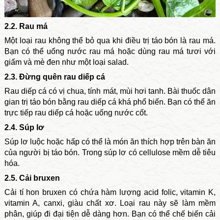
2.2. Rau má
Một loại rau không thể bỏ qua khi điều trị táo bón là rau má.
Bạn có thể uống nước rau má hoặc dùng rau má tươi với
giấm và mè đen như một loại salad.
2.3. Đừng quên rau diếp cá
Rau diếp cá có vị chua, tính mát, mùi hơi tanh. Bài thuốc dân
gian trị táo bón bằng rau diếp cá khá phổ biến. Bạn có thể ăn
trực tiếp rau diếp cá hoặc uống nước cốt.
2.4. Súp lơ
Súp lơ luộc hoặc hấp có thể là món ăn thích hợp trên bàn ăn
của người bị táo bón. Trong súp lơ có cellulose mềm dễ tiêu
hóa.
2.5. Cải bruxen
Cải tí hon bruxen có chứa hàm lượng acid folic, vitamin K,
vitamin A, canxi, giàu chất xơ. Loại rau này sẽ làm mềm
phân, giúp đi đại tiện dễ dàng hơn. Bạn có thể chế biến cải