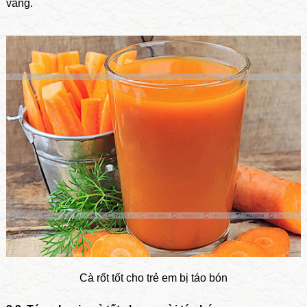
vàng.
Cà rốt tốt cho trẻ em bị táo bón