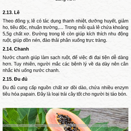
2.13. Lê
Theo đông y, lê có tác dụng thanh nhiệt, dưỡng huyết, giảm
ho, tiêu độc, nhuận trường,… Trong mỗi quả lê chứa khoảng
5,5g chất xơ. Đường trong lê còn giúp kích thích nhu động
ruột, giúp dồn nén, đào thải phân xuống trực tràng.
2.14. Chanh
Nước chanh giúp làm sạch ruột, để việc đi đại tiện dễ dàng
hơn. Tuy nhiên, người mắc các bệnh lý về dạ dày nên cân
nhắc khi uống nước chanh.
2.15. Đu đủ
Đu đủ cung cấp nguồn chất xơ dồi dào, chứa nhiều enzym
tiêu hóa papain. Đây là loại trái cây tốt cho người bị táo bón.