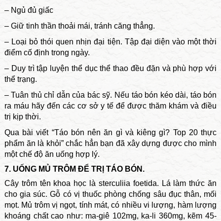
– Ngủ đủ giấc
– Giữ tinh thần thoải mái, tránh căng thẳng.
– Loại bỏ thói quen nhịn đại tiện. Tập đại diện vào một thời
điểm cố định trong ngày.
– Duy trì tập luyện thể dục thể thao đều đặn và phù hợp với
thể trạng.
– Tuân thủ chỉ dẫn của bác sỹ. Nếu táo bón kéo dài, táo bón
ra máu hãy đến các cơ sở y tế để được thăm khám và điều
trị kịp thời.
Qua bài viết “Táo bón nên ăn gì và kiêng gì? Top 20 thực
phẩm ăn là khỏi” chắc hẳn bạn đã xây dựng được cho mình
một chế độ ăn uống hợp lý.
7. UỐNG MỦ TRÔM ĐỂ TRỊ TÁO BÓN.
Cây trôm tên khoa học là sterculiia foetida. Lá làm thức ăn
cho gia súc. Gỗ có vị thuốc phòng chống sâu đục thân, mối
mọt. Mủ trôm vị ngọt, tính mát, có nhiều vi lượng, hàm lượng
khoáng chất cao như: ma-giê 102mg, ka-li 360mg, kẽm 45-