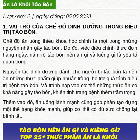
Ăn Là Khỏi Táo Bón
Lượt xem: 2 | ngày đăng: 05.05.2023
1. VAI TRÒ CỦA CHẾ ĐỘ DINH DƯỠNG TRONG ĐIỀU
TRỊ TÁO BÓN.
Chế độ ăn uống thiếu khoa học chính là một trong những
nguyên nhân gây táo bón. Do đó, việc điều chỉnh thực đơn
hàng ngày, nắm rõ táo bón nên ăn gì và kiêng gì là yếu tố
quan trọng.
Nguyên tắc dinh dưỡng dành cho người bị táo bón là nên
ăn những thực phẩm giúp nhuận tràng, hỗ trợ quá trình điều
trị bệnh táo bón. Và tránh nạp vào cơ thể những thức ăn có
khả năng gây táo bón, khiến tình trạng bệnh thêm trầm trọng.
Thêm vào đó, ăn uống lành mạnh cũng góp phần tạo dựng
một thể trạng khỏe mạnh, giúp cơ thể có đủ sức chống lại
bệnh tật.