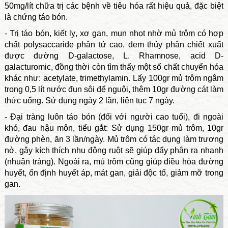
50mg/lít chữa trị các bệnh về tiêu hóa rất hiệu quả, đặc biệt
là chứng táo bón.
- Trị táo bón, kiết lỵ, xơ gan, mụn nhọt nhờ mủ trôm có hợp
chất polysaccaride phân tử cao, đem thủy phân chiết xuất
được đường D-galactose, L. Rhamnose, acid D-
galacturomic, đồng thời còn tìm thấy một số chất chuyển hóa
khác như: acetylate, trimethylamin. Lấy 100gr mủ trôm ngâm
trong 0,5 lít nước đun sôi để nguội, thêm 10gr đường cát làm
thức uống. Sử dụng ngày 2 lần, liên tục 7 ngày.
- Đại tràng luôn táo bón (đối với người cao tuổi), đi ngoài
khó, đau hậu môn, tiểu gắt: Sử dụng 150gr mủ trôm, 10gr
đường phèn, ăn 3 lần/ngày. Mủ trôm có tác dụng làm trương
nở, gây kích thích nhu động ruột sẽ giúp đẩy phân ra nhanh
(nhuận tràng). Ngoài ra, mủ trôm cũng giúp điều hòa đường
huyết, ổn định huyết áp, mát gan, giải độc tố, giảm mỡ trong
gan.