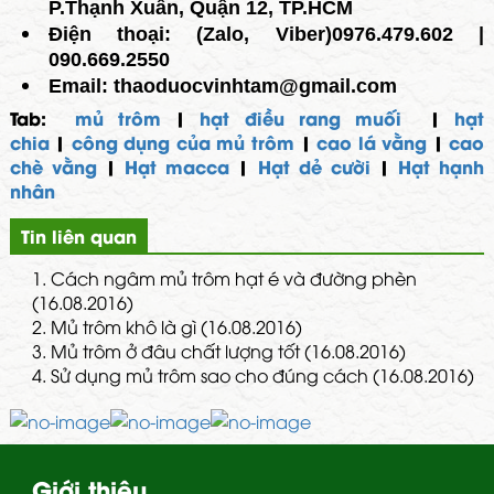
P.Thạnh Xuân, Quận 12, TP.HCM
Điện thoại: (Zalo, Viber)0976.479.602 |
090.669.2550
Email: thaoduocvinhtam@gmail.com
Tab:
mủ trôm
|
hạt điều rang muối
|
hạt
chia
|
công dụng của mủ trôm
|
cao lá vằng
|
cao
chè vằng
|
Hạt macca
|
Hạt dẻ cười
|
Hạt hạnh
nhân
Tin liên quan
1.
Cách ngâm mủ trôm hạt é và đường phèn
(16.08.2016)
2.
Mủ trôm khô là gì (16.08.2016)
3.
Mủ trôm ở đâu chất lượng tốt (16.08.2016)
4.
Sử dụng mủ trôm sao cho đúng cách (16.08.2016)
Giới thiệu