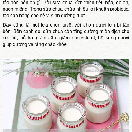
táo bón nên ăn gì. Bởi sữa chua kích thích tiêu hóa, dễ ăn,
ngon miệng. Trong sữa chua chứa nhiều lợi khuẩn probiotic,
tạo cân bằng cho hệ vi sinh đường ruột.
Đây cũng là một lựa chọn tuyệt vời cho người lớn bị táo
bón. Bên cạnh đó, sữa chua còn tăng cường miễn dịch cho
cơ thể, hỗ trợ giảm cân, giảm cholesterol, bổ sung canxi
giúp xương và răng chắc khỏe.