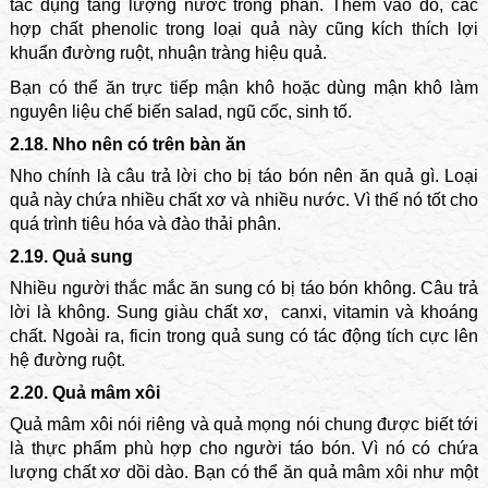
tác dụng tăng lượng nước trong phân. Thêm vào đó, các
hợp chất phenolic trong loại quả này cũng kích thích lợi
khuẩn đường ruột, nhuận tràng hiệu quả.
Bạn có thể ăn trực tiếp mận khô hoặc dùng mận khô làm
nguyên liệu chế biến salad, ngũ cốc, sinh tố.
2.18. Nho nên có trên bàn ăn
Nho chính là câu trả lời cho bị táo bón nên ăn quả gì. Loại
quả này chứa nhiều chất xơ và nhiều nước. Vì thế nó tốt cho
quá trình tiêu hóa và đào thải phân.
2.19. Quả sung
Nhiều người thắc mắc ăn sung có bị táo bón không. Câu trả
lời là không. Sung giàu chất xơ, canxi, vitamin và khoáng
chất. Ngoài ra, ficin trong quả sung có tác động tích cực lên
hệ đường ruột.
2.20. Quả mâm xôi
Quả mâm xôi nói riêng và quả mọng nói chung được biết tới
là thực phẩm phù hợp cho người táo bón. Vì nó có chứa
lượng chất xơ dồi dào. Bạn có thể ăn quả mâm xôi như một