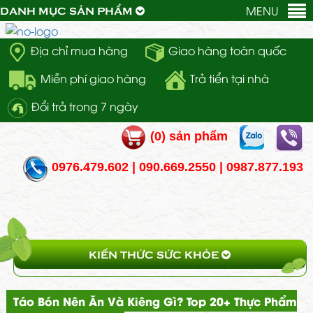
MENU
DANH MỤC SẢN PHẨM
Địa chỉ mua hàng
Giao hàng toàn quốc
Miễn phí giao hàng
Trả tiển tại nhà
Đổi trả trong 7 ngày
(
0
) sản phẩm
0976.479.602 | 090.669.2550 | 0987.877.193
KIẾN THỨC SỨC KHỎE
Táo Bón Nên Ăn Và Kiêng Gì? Top 20+ Thực Phẩm