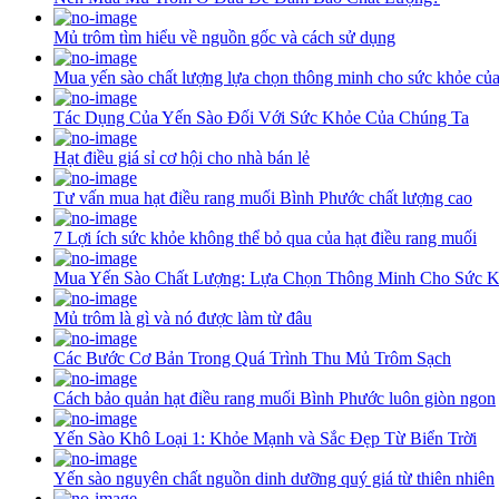
Mủ trôm tìm hiểu về nguồn gốc và cách sử dụng
Mua yến sào chất lượng lựa chọn thông minh cho sức khỏe củ
Tác Dụng Của Yến Sào Đối Với Sức Khỏe Của Chúng Ta
Hạt điều giá sỉ cơ hội cho nhà bán lẻ
Tư vấn mua hạt điều rang muối Bình Phước chất lượng cao
7 Lợi ích sức khỏe không thể bỏ qua của hạt điều rang muối
Mua Yến Sào Chất Lượng: Lựa Chọn Thông Minh Cho Sức 
Mủ trôm là gì và nó được làm từ đâu
Các Bước Cơ Bản Trong Quá Trình Thu Mủ Trôm Sạch
Cách bảo quản hạt điều rang muối Bình Phước luôn giòn ngon
Yến Sào Khô Loại 1: Khỏe Mạnh và Sắc Đẹp Từ Biển Trời
Yến sào nguyên chất nguồn dinh dưỡng quý giá từ thiên nhiên