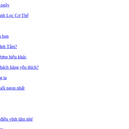
 ngậy
anh Lọc Cơ Thể
h bạn
Vĩnh Tâm?
ương hiệu khác
hách hàng yêu thích?
g ta
muối ngon nhất
điều vĩnh tâm nhé