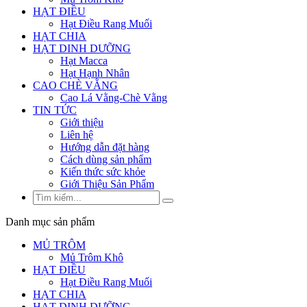
HẠT ĐIỀU
Hạt Điều Rang Muối
HẠT CHIA
HẠT DINH DƯỠNG
Hạt Macca
Hạt Hạnh Nhân
CAO CHÈ VẰNG
Cao Lá Vằng-Chè Vằng
TIN TỨC
Giới thiệu
Liên hệ
Hướng dẫn đặt hàng
Cách dùng sản phẩm
Kiến thức sức khỏe
Giới Thiệu Sản Phẩm
Danh mục sản phẩm
MỦ TRÔM
Mủ Trôm Khô
HẠT ĐIỀU
Hạt Điều Rang Muối
HẠT CHIA
HẠT DINH DƯỠNG