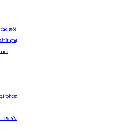
 cao tuổi
hất lượng
 nam
tại tphcm
ình Phước