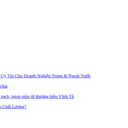
 Uy Tín Cho Doanh Nghiệp Trong & Ngoài Nước
chia
u sạch, ngon giòn từ thương hiệu Vĩnh Tâ
o Chất Lượng?