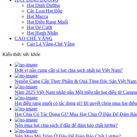
Hạt Dinh Dưỡng
Các Loại Hạt Đậu
Hạt Macca
Hạt Điều Rang Muối
Hạt Dẻ Cười
Hạt Hạnh Nhân
CAO CHÈ VẰNG
Cao Lá Vằng-Chè Vằng
Kiến thức sức khỏe
Đơn vị nào cung cấp sỉ hạt chia sạch nhất tại Việt Nam?
Nguồn Cung Cấp Thực Phẩm & Quà Tặng Đặc Sản Việt Nam
Năm 2025 Việt Nam nhập gần Một triệu tấn hạt điều từ Campu
Hạt điều rang muối có tác dụng gì? Bí quyết chọn mua hạt điề
Hạt Chia Có Tác Dụng Gì? Mua Hạt Chia Ở Đâu Để Đảm Bả
Nên mua hạt chia sạch ở đâu để đảm bảo chất lượng?
Nên Mua Mủ Trôm Ở Đâu Để Đảm Bảo Chất Lượng?