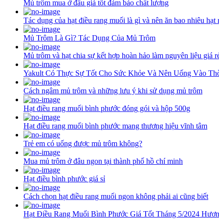
Mủ trôm mua ở đâu giá tốt đảm bảo chất lượng
Tác dụng của hạt điều rang muối là gì và nên ăn bao nhiêu hạt
Mủ Trôm Là Gì? Tác Dụng Của Mủ Trôm
Mủ trôm và hạt chia sự kết hợp hoàn hảo làm nguyên liệu giá rẻ
Yakult Có Thực Sự Tốt Cho Sức Khỏe Và Nên Uống Vào Th
Cách ngâm mủ trôm và những lưu ý khi sử dụng mủ trôm
Hạt điều rang muối bình phước đóng gói và hộp 500g
Hạt điều rang muối bình phước mang thương hiệu vĩnh tâm
Trẻ em có uống được mủ trôm không?
Mua mủ trôm ở đâu ngon tại thành phố hồ chí minh
Hạt điều bình phước giá sỉ
Cách chọn hạt điều rang muối ngon không phải ai cũng biết
Hạt Điều Rang Muối Bình Phước Giá Tốt Tháng 5/2024 Hươn