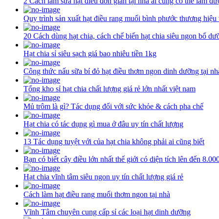
2 Cách làm sữa hạt điều đơn giản tại nhà ai cũng có thể làm đư
Quy trình sản xuất hạt điều rang muối bình phước thương hiệu
20 Cách dùng hạt chia, cách chế biến hạt chia siêu ngon bổ dư
Hạt chia sỉ siêu sạch giá bao nhiêu tiền 1kg
Công thức nấu sữa bí đỏ hạt điều thơm ngon dinh dưỡng tại nh
Tổng kho sỉ hạt chia chất lượng giá rẻ lớn nhất việt nam
Mủ trôm là gì? Tác dụng đối với sức khỏe & cách pha chế
Hạt chia có tác dụng gì mua ở đâu uy tín chất lượng
13 Tác dụng tuyệt với của hạt chia không phải ai cũng biết
Bạn có biết cây điều lớn nhất thế giới có diện tích lên đến 8.0
Hạt chia vĩnh tâm siêu ngon uy tín chất lượng giá rẻ
Cách làm hạt điều rang muối thơm ngon tại nhà
Vĩnh Tâm chuyên cung cấp sỉ các loại hạt dinh dưỡng