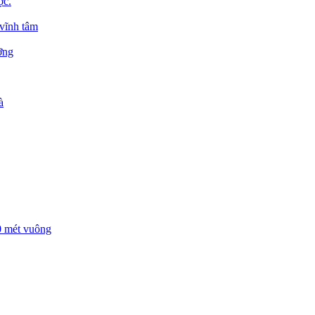
ợc.
 vĩnh tâm
ỡng
à
00 mét vuông