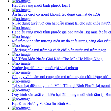
Hạt điều rang muối bình phước loại 1
Ăn hạt dẻ cười có nóng không, tác dụng của hạt dẻ cười
6 Tác dụng tuyệt vời của hạt điều mang lại cho sức khỏe người
Hạt điều rang muối bình phước giá bao nhiêu 1kg mua ở đâu c
Mủ trôm vĩnh tâm thương hiệu uy tín chất lượng hàng đầu việt
Tác dụng của mủ trôm và cách chế biến nước mủ trôm ngon
Mủ Trôm Món Nước Giải Khát Cho Mùa Hè Nắng Nóng
Xưởng hạt điều rang muối giá sỉ tại tphcm
Công ty vĩnh tâm nơi cung cấp mủ trôm uy tín chất lượng nhất 
Tại sao hạt điều rang muối Vĩnh Tâm tại Bình Phước lại ngon?
Quy trình sản xuất chế biến hạt điều rang muối vĩnh tâm tại B
Hạt Điều Hương Vị Của Sự Bình An