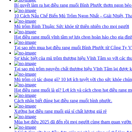
Bí quyết làm ra hạt điều rang muối Bình Phước thơm ngon béo
10 Cách Nấu Chế Biến Mủ Trôm Ngon Nhất – Giải Nhiệt, Th
Mủ trôm Bình Thuận: Sức khỏe từ thiên nhiên cho mọi người
Hạt điều rang muối vĩnh tâm sự lưạ chọn hoàn hảo cho gia đìn
Tại sao nên mua hạt điều rang muối Bình Phước từ Công Ty 
Sự khác biệt của mủ trôm thương hiệu Vĩnh Tâm so với các th
Tại sao mủ trôm nguyên chất thương hiệu Vĩnh Tâm lại được k
Mủ trôm có tác dụng gì? 10 lợi ích tuyệt vời cho sức khỏe chún
Hạt điều rang muối là gì? Lợi ích và cách chọn hạt điều rang 
Cách nhận biết đúng hạt điều rang muối bình phước.
Xưởng hạt điều rang muối giá sỉ chất lượng giá rẻ
Mùa hạt điều 2025 đã đến rồi mọi người cùng tham quan vườn 