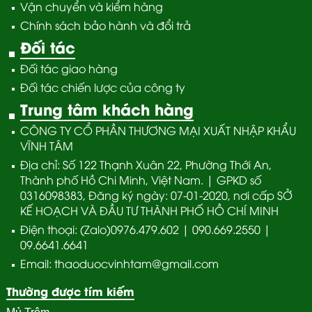
Vận chuyển và kiểm hàng
Chính sách bảo hành và đổi trả
Đối tác
Đối tác giao hàng
Đối tác chiến lược của công ty
Trung tâm khách hàng
CÔNG TY CỔ PHẦN THƯƠNG MẠI XUẤT NHẬP KHẨU
VĨNH TÂM
Địa chỉ: Số 122 Thạnh Xuân 22, Phường Thới An,
Thành phố Hồ Chi Minh, Việt Nam. | GPKD số
0316098383, Đăng ký ngày: 07-01-2020, nơi cấp SỞ
KẾ HOẠCH VÀ ĐẦU TƯ THÀNH PHỐ HỒ CHÍ MINH
Điện thoại: (Zalo)0976.479.602 | 090.669.2550 |
09.6641.6641
Email: thaoduocvinhtam@gmail.com
Thường được tím kiếm