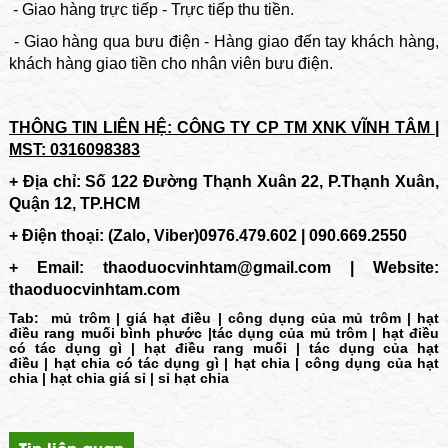
- Giao hàng trực tiếp - Trực tiếp thu tiền.
- Giao hàng qua bưu điện - Hàng giao đến tay khách hàng,
khách hàng giao tiền cho nhân viên bưu điện.
THÔNG TIN LIÊN HỆ: CÔNG TY CP TM XNK VĨNH TÂM |
MST: 0316098383
+ Địa chỉ: Số 122 Đường Thạnh Xuân 22, P.Thạnh Xuân,
Quận 12, TP.HCM
+ Điện thoại: (Zalo, Viber)0976.479.602 | 090.669.2550
+ Email:
thaoduocvinhtam@gmail.com | Website:
thaoduocvinhtam.com
Tab:
mủ trôm
|
giá hạt điều
|
công dụng của mủ trôm
|
hạt
điều rang muối bình phước
|
tác dụng của mủ trôm
|
hạt điều
có tác dụng gì
|
hạt điều rang muối
|
tác dụng của hạt
điều
|
hạt chia có tác dụng gì
|
hạt chia
|
công dụng của hạt
chia
|
hạt chia giá sỉ
|
sỉ hạt chia
Tin liên quan