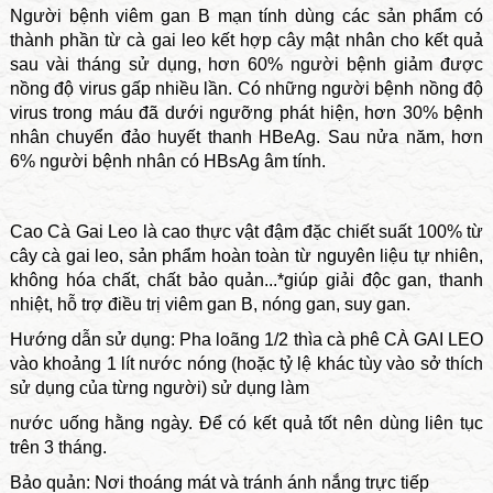
Người bệnh viêm gan B mạn tính dùng các sản phẩm có
thành phần từ cà gai leo kết hợp cây mật nhân cho kết quả
sau vài tháng sử dụng, hơn 60% người bệnh giảm được
nồng độ virus gấp nhiều lần. Có những người bệnh nồng độ
virus trong máu đã dưới ngưỡng phát hiện, hơn 30% bệnh
nhân chuyển đảo huyết thanh HBeAg. Sau nửa năm, hơn
6% người bệnh nhân có HBsAg âm tính.
Cao Cà Gai Leo là cao thực vật đậm đặc chiết suất 100% từ
cây cà gai leo, sản phẩm hoàn toàn từ nguyên liệu tự nhiên,
không hóa chất, chất bảo quản...*giúp giải độc gan, thanh
nhiệt, hỗ trợ điều trị viêm gan B, nóng gan, suy gan.
Hướng dẫn sử dụng: Pha loãng 1/2 thìa cà phê CÀ GAI LEO
vào khoảng 1 lít nước nóng (hoặc tỷ lệ khác tùy vào sở thích
sử dụng của từng người) sử dụng làm
nước uống hằng ngày. Để có kết quả tốt nên dùng liên tục
trên 3 tháng.
Bảo quản: Nơi thoáng mát và tránh ánh nắng trực tiếp