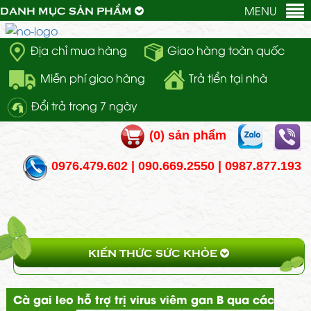
MENU
DANH MỤC SẢN PHẨM
Địa chỉ mua hàng
Giao hàng toàn quốc
Miễn phí giao hàng
Trả tiển tại nhà
Đổi trả trong 7 ngày
(
0
) sản phẩm
0976.479.602 | 090.669.2550 | 0987.877.193
KIẾN THỨC SỨC KHỎE
Cà gai leo hỗ trợ trị virus viêm gan B qua các