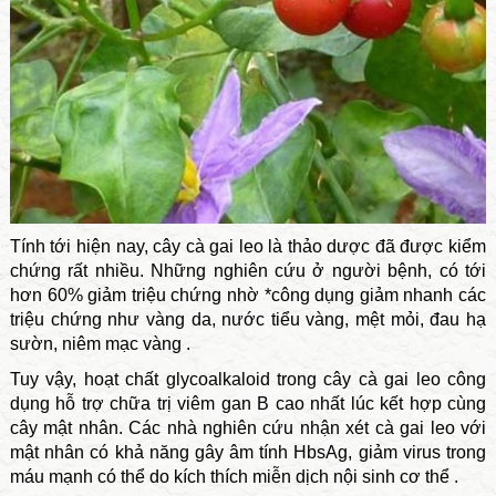
Tính tới hiện nay, cây cà gai leo là thảo dược đã được kiểm
chứng rất nhiều. Những nghiên cứu ở người bệnh, có tới
hơn 60% giảm triệu chứng nhờ *công dụng giảm nhanh các
triệu chứng như vàng da, nước tiểu vàng, mệt mỏi, đau hạ
sườn, niêm mạc vàng .
Tuy vậy, hoạt chất glycoalkaloid trong cây cà gai leo công
dụng hỗ trợ chữa trị viêm gan B cao nhất lúc kết hợp cùng
cây mật nhân. Các nhà nghiên cứu nhận xét cà gai leo với
mật nhân có khả năng gây âm tính HbsAg, giảm virus trong
máu mạnh có thể do kích thích miễn dịch nội sinh cơ thể .