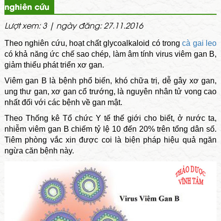
nghiên cứu
Lượt xem: 3 | ngày đăng: 27.11.2016
Theo nghiên cứu, hoạt chất glycoalkaloid có trong
cà gai leo
có khả năng ức chế sao chép, làm âm tính virus viêm gan B,
giảm thiểu phát triển xơ gan.
Viêm gan B là bệnh phổ biến, khó chữa trị, dễ gây xơ gan,
ung thư gan, xơ gan cổ trướng, là nguyên nhân tử vong cao
nhất đối với các bệnh về gan mật.
Theo Thống kê Tổ chức Y tế thế giới cho biết, ở nước ta,
nhiễm viêm gan B chiếm tỷ lệ 10 đến 20% trên tổng dân số.
Tiêm phòng vắc xin được coi là biện pháp hiệu quả ngăn
ngừa căn bệnh này.