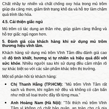
Chất nhầy tự nhiên và chất chống oxy hóa trong mủ trôm
giúp da căng mịn, giảm tình trạng khô da và hỗ trợ làm chậm
quá trình lão hóa.
4.5. Cải thiện giấc ngủ
Mủ trôm có tác dụng an thần nhẹ, giúp giảm căng thẳng và
hỗ trợ giấc ngủ ngon hơn.
5. Đánh giá của khách hàng khi sử dụng mủ trôm
thương hiệu vĩnh tâm.
Khách hàng sử dụng mủ trôm Vĩnh Tâm đều đánh giá cao
về
độ tinh khiết, hương vị tự nhiên và hiệu quả đối với
sức khỏe
. Nhiều người sau khi sử dụng đều cảm nhận rõ
sự khác biệt so với các sản phẩm khác trên thị trường.
Một số phản hồi từ khách hàng:
Chị Thanh Hằng (TP.HCM):
"Mủ trôm Vĩnh Tâm rất
sạch và thơm, khi ngâm nở đều và không có cặn bẩn
như một số loại trước đây tôi từng mua."
Anh Hoàng Nam (Hà Nội):
"Tôi thích mủ trôm Vĩnh
Tâm vì không có chất bảo quản, an toàn cho cả gia