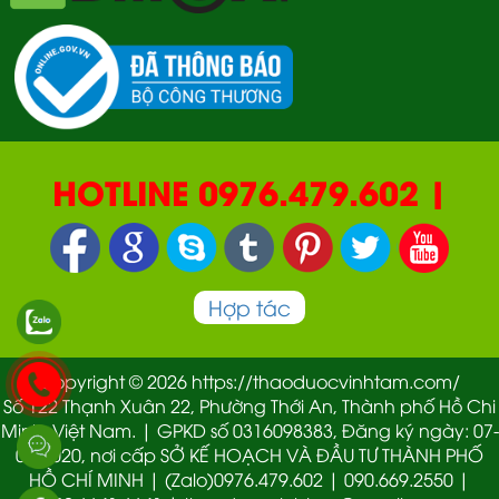
HOTLINE 0976.479.602 |
090.669.2550 | 0987.877.193
Hợp tác
Copyright © 2026 https://thaoduocvinhtam.com/
Số 122 Thạnh Xuân 22, Phường Thới An, Thành phố Hồ Chi
Minh, Việt Nam. | GPKD số 0316098383, Đăng ký ngày: 07-
01-2020, nơi cấp SỞ KẾ HOẠCH VÀ ĐẦU TƯ THÀNH PHỐ
HỒ CHÍ MINH | (Zalo)0976.479.602 | 090.669.2550 |