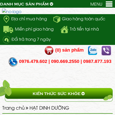
MENU
DANH MỤC SẢN PHẨM
Địa chỉ mua hàng
Giao hàng toàn quốc
Miễn phí giao hàng
Trả tiển tại nhà
Đổi trả trong 7 ngày
(
0
) sản phẩm
0976.479.602 | 090.669.2550 | 0987.877.193
KIẾN THỨC SỨC KHỎE
Trang chủ
HẠT DINH DƯỠNG