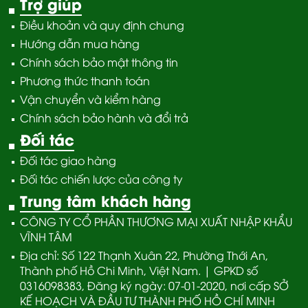
Trợ giúp
Điều khoản và quy định chung
Hướng dẫn mua hàng
Chính sách bảo mật thông tin
Phương thức thanh toán
Vận chuyển và kiểm hàng
Chính sách bảo hành và đổi trả
Đối tác
Đối tác giao hàng
Đối tác chiến lược của công ty
Trung tâm khách hàng
CÔNG TY CỔ PHẦN THƯƠNG MẠI XUẤT NHẬP KHẨU
VĨNH TÂM
Địa chỉ: Số 122 Thạnh Xuân 22, Phường Thới An,
Thành phố Hồ Chi Minh, Việt Nam. | GPKD số
0316098383, Đăng ký ngày: 07-01-2020, nơi cấp SỞ
KẾ HOẠCH VÀ ĐẦU TƯ THÀNH PHỐ HỒ CHÍ MINH