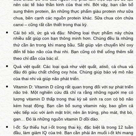
nên các tế bào thần kinh của thai nhi. Bởi vậy, bạn cần bổ
sung thêm protein, ăn những thực phẩm giàu protein như sữa
chua, bên cạnh các nguồn protein khác. Sữa chua còn chứa
canxi – cũng rất cần thiết trong thai kỳ.
Cải bó xôi, ức gà và đậu: Những loại thực phẩm này chứa
nhiều sắt giúp con bạn thông minh hơn. Chúng đều là những
thứ cần ăn trong khi mang bầu. Sắt giúp vận chuyển khí oxy
đến tế bào não của thai nhi. Bạn cũng có thể uống thêm sắt
theo chỉ dẫn của bác sĩ.
Quả việt quất: Các loại quả như việt quất, atisô, cà chua và
đậu đỏ giàu chất chống oxy hóa. Chúng giúp bảo vệ mô não
của thai nhi và giúp não phát triển.
Vitamin D: Vitamin D cũng rất quan trọng đối với sự phát triển
não trẻ. Một nghiên cứu đã chỉ ra rằng những người mẹ có
lượng vitamin D thấp trong thai kỳ sẽ sinh ra con có bộ não
kém hoạt động. Bạn cần bổ sung vitamin này, bao gồm cả
việc tiếp xúc với ánh mặt trời; nên ăn trứng, pho mát, thịt bò,
gan… Đó là những nguồn vitamin D dồi dào.
I-ốt: Sự thiếu hụt i-ốt trong thai kỳ, đặc biệt là trong 12 tuần
đầu, làm giảm IQ của trẻ. Bạn cần phải ăn muối i-ốt khi mang