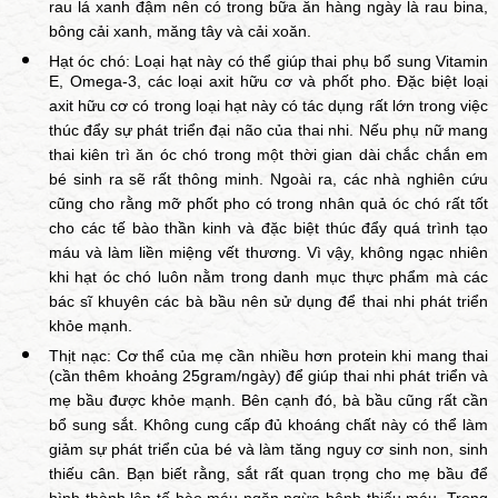
rau lá xanh đậm nên có trong bữa ăn hàng ngày là rau bina,
bông cải xanh, măng tây và cải xoăn.
Hạt óc chó: Loại hạt này có thể giúp thai phụ bổ sung Vitamin
E, Omega-3, các loại axit hữu cơ và phốt pho. Đặc biệt loại
axit hữu cơ có trong loại hạt này có tác dụng rất lớn trong việc
thúc đẩy sự phát triển đại não của thai nhi. Nếu phụ nữ mang
thai kiên trì ăn óc chó trong một thời gian dài chắc chắn em
bé sinh ra sẽ rất thông minh. Ngoài ra, các nhà nghiên cứu
cũng cho rằng mỡ phốt pho có trong nhân quả óc chó rất tốt
cho các tế bào thần kinh và đặc biệt thúc đẩy quá trình tạo
máu và làm liền miệng vết thương. Vì vậy, không ngạc nhiên
khi hạt óc chó luôn nằm trong danh mục thực phẩm mà các
bác sĩ khuyên các bà bầu nên sử dụng để thai nhi phát triển
khỏe mạnh.
Thịt nạc: Cơ thể của mẹ cần nhiều hơn protein khi mang thai
(cần thêm khoảng 25gram/ngày) để giúp thai nhi phát triển và
mẹ bầu được khỏe mạnh. Bên cạnh đó, bà bầu cũng rất cần
bổ sung sắt. Không cung cấp đủ khoáng chất này có thể làm
giảm sự phát triển của bé và làm tăng nguy cơ sinh non, sinh
thiếu cân. Bạn biết rằng, sắt rất quan trọng cho mẹ bầu để