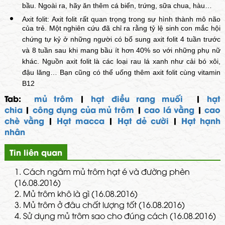
bầu. Ngoài ra, hãy ăn thêm cá biển, trứng, sữa chua, hàu…
Axit folit: Axit folit rất quan trọng trong sự hình thành mô não
của trẻ. Một nghiên cứu đã chỉ ra rằng tỷ lệ sinh con mắc hội
chứng tự kỷ ở những người có bổ sung axit folit 4 tuần trước
và 8 tuần sau khi mang bầu ít hơn 40% so với những phụ nữ
khác. Nguồn axit folit là các loại rau lá xanh như cải bó xôi,
đậu lăng… Bạn cũng có thể uống thêm axit folit cùng vitamin
B12
Tab:
mủ trôm
|
hạt điều rang muối
|
hạt
chia
|
công dụng của mủ trôm
|
cao lá vằng
|
cao
chè vằng
|
Hạt macca
|
Hạt dẻ cười
|
Hạt hạnh
nhân
Tin liên quan
1.
Cách ngâm mủ trôm hạt é và đường phèn
(16.08.2016)
2.
Mủ trôm khô là gì (16.08.2016)
3.
Mủ trôm ở đâu chất lượng tốt (16.08.2016)
4.
Sử dụng mủ trôm sao cho đúng cách (16.08.2016)