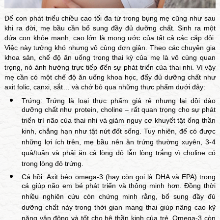
Để con phát triểu chiều cao tối đa từ trong bụng mẹ cũng như sau
khi ra đời, mẹ bầu cần bổ sung đầy đủ dưỡng chất. Sinh ra một
đứa con khỏe mạnh, cao lớn là mong ước của tất cả các cặp đôi.
Việc này tưởng khó nhưng vô cùng đơn giản. Theo các chuyên gia
khoa sản, chế độ ăn uống trong thai kỳ của mẹ là vô cùng quan
trọng, nó ảnh hưởng trực tiếp đến sự phát triển của thai nhi. Vì vậy
mẹ cần có một chế độ ăn uống khoa học, đẩy đủ dưỡng chất như
axit folic, canxi, sắt… và chớ bỏ qua những thực phẩm dưới đây:
Trứng: Trứng là loại thực phẩm giá rẻ nhưng lại dồi dào
dưỡng chất như protein, choline – rất quan trọng cho sự phát
triển trí não của thai nhi và giảm nguy cơ khuyết tật ống thần
kinh, chẳng hạn như tật nứt đốt sống. Tuy nhiên, để có được
những lợi ích trên, mẹ bầu nên ăn trứng thường xuyên, 3-4
quả/tuần và phải ăn cả lòng đỏ lẫn lòng trắng vì choline có
trong lòng đỏ trứng.
Cá hồi: Axit béo omega-3 (hay còn gọi là DHA và EPA) trong
cá giúp não em bé phát triển và thông minh hơn. Đồng thời
nhiều nghiên cứu còn chứng minh rằng, bổ sung đầy đủ
dưỡng chất này trong thời gian mang thai giúp nâng cao kỹ
năng vận động và tốt cho hệ thần kinh của trẻ. Omega-3 còn