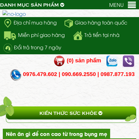
MENU
DANH MỤC SẢN PHẨM
Địa chỉ mua hàng
Giao hàng toàn quốc
Miễn phí giao hàng
Trả tiển tại nhà
Đổi trả trong 7 ngày
(
0
) sản phẩm
0976.479.602 | 090.669.2550 | 0987.877.193
KIẾN THỨC SỨC KHỎE
Nên ăn gì để con cao từ trong bụng mẹ