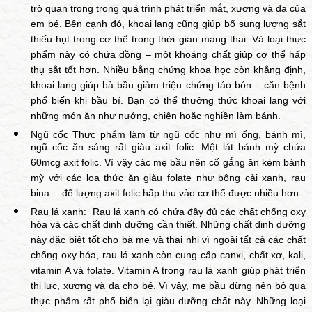
trò quan trọng trong quá trình phát triển mắt, xương và da của
em bé. Bên cạnh đó, khoai lang cũng giúp bổ sung lượng sắt
thiếu hụt trong cơ thể trong thời gian mang thai. Và loại thực
phẩm này có chứa đồng – một khoáng chất giúp cơ thể hấp
thụ sắt tốt hơn. Nhiều bằng chứng khoa học còn khẳng định,
khoai lang giúp bà bầu giảm triệu chứng táo bón – căn bệnh
phổ biến khi bầu bí. Bạn có thể thưởng thức khoai lang với
những món ăn như nướng, chiên hoặc nghiền làm bánh.
Ngũ cốc Thực phẩm làm từ ngũ cốc như mì ống, bánh mì,
ngũ cốc ăn sáng rất giàu axit folic. Một lát bánh mỳ chứa
60mcg axit folic. Vì vậy các mẹ bầu nên cố gắng ăn kèm bánh
mỳ với các lọa thức ăn giàu folate như bông cải xanh, rau
bina… để lượng axit folic hấp thu vào cơ thể được nhiều hơn.
Rau lá xanh: Rau lá xanh có chứa đầy đủ các chất chống oxy
hóa và các chất dinh dưỡng cần thiết. Những chất dinh dưỡng
này đặc biệt tốt cho bà mẹ và thai nhi vì ngoài tất cả các chất
chống oxy hóa, rau lá xanh còn cung cấp canxi, chất xơ, kali,
vitamin A và folate. Vitamin A trong rau lá xanh giúp phát triển
thị lực, xương và da cho bé. Vì vậy, mẹ bầu đừng nên bỏ qua
thực phẩm rất phổ biến lại giàu dưỡng chất này. Những loại