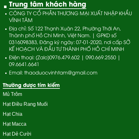
Trung tâm khách hàng
CÔNG TY CỔ PHẦN THƯƠNG MẠI XUẤT NHẬP KHẨU
VĨNH TÂM
Địa chỉ: Số 122 Thạnh Xuân 22, Phường Thới An,
Thành phố Hồ Chi Minh, Việt Nam. | GPKD số
0316098383, Đăng ký ngày: 07-01-2020, nơi cấp SỞ
KẾ HOẠCH VÀ ĐẦU TƯ THÀNH PHỐ HỒ CHÍ MINH
Điện thoại: (Zalo)0976.479.602 | 090.669.2550 |
09.6641.6641
Email: thaoduocvinhtam@gmail.com
Thường được tím kiếm
Mủ Trôm
Hạt Điều Rang Muối
Hạt Chia
Hạt Macca
Hạt Dẻ Cười