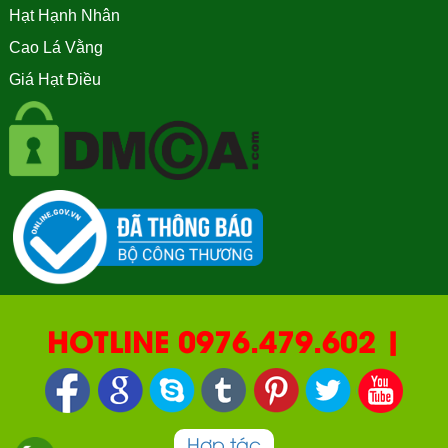
Hạt Hạnh Nhân
Cao Lá Vằng
Giá Hạt Điều
HOTLINE 0976.479.602 |
090.669.2550 | 0987.877.193
Hợp tác