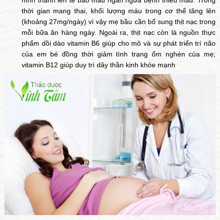
hình thành lên tế bào máu ngăn ngừa bệnh thiếu máu. Trong
thời gian mang thai, khối lượng máu trong cơ thể tăng lên
(khoảng 27mg/ngày) vì vậy mẹ bầu cần bổ sung thịt nạc trong
mỗi bữa ăn hàng ngày. Ngoài ra, thịt nạc còn là nguồn thực
phẩm dồi dào vitamin B6 giúp cho mô và sự phát triển trí não
của em bé đồng thời giảm tình trạng ốm nghén của mẹ;
vitamin B12 giúp duy trì dây thần kinh khỏe mạnh