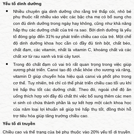
Yếu tố dinh dưỡng
Nhiều chuyên gia dinh dưỡng cho rằng trẻ thấp còi, nhỏ bé
phụ thuộc rất nhiều vào việc các bậc cha mẹ có bổ sung cho
con đủ dinh dưỡng trong ngày hay không, cũng như khả năng
hấp thụ các dưỡng chất của trẻ ra sao. Bởi dinh dưỡng là yếu
tố đóng góp đến 31% sự phát triển chiều cao của trẻ. Một chế
độ dinh dưỡng khoa học cần có đầy đủ tinh bột, chất béo,
chất đạm, các vitamin, nhất là vitamin C, khoáng chất và các
chất xơ từ rau xanh và trái cây tươi.
Trong đó chất đạm có vai trò rất quan trọng trong việc giúp
xương phát triển. Canxi tạo độ chắc khỏe cho xương và răng,
vitamin D giúp chuyển hóa hiệu quả canxi và phốt pho trong
cơ thể. Tuy nhiên, trẻ chỉ có thể phát triển chiều cao tối ưu khi
trẻ hấp thu tốt các dưỡng chất. Theo đó, ngoài chế độ ăn
uống thích hợp với đầy đủ chất thì việc bổ sung thêm các men
vi sinh có chứa thành phần là sự kết hợp một cách khoa học
của năm loại lợi khuẩn sẽ giúp trẻ hấp thụ tốt, đồng thời hỗ
trợ tiêu hóa giúp tăng trưởng chiều cao.
Yếu tố di truyền
Chiều cao và thể trạng của bé phụ thuộc vào 20% yếu tố di truyền.