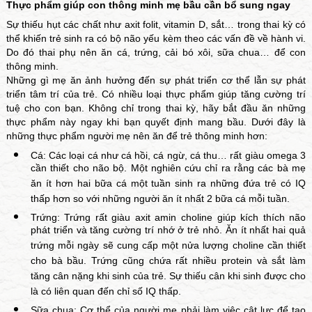
Thực phẩm giúp con thông minh mẹ bầu cần bổ sung ngay
Sự thiếu hụt các chất như axit folit, vitamin D, sắt… trong thai kỳ có
thể khiến trẻ sinh ra có bộ não yếu kèm theo các vấn đề về hành vi.
Do đó thai phụ nên ăn cá, trứng, cải bó xôi, sữa chua… để con
thông minh.
Những gì mẹ ăn ảnh hưởng đến sự phát triển cơ thể lẫn sự phát
triển tâm trí của trẻ. Có nhiều loại thực phẩm giúp tăng cường trí
tuệ cho con bạn. Không chỉ trong thai kỳ, hãy bắt đầu ăn những
thực phẩm này ngay khi bạn quyết định mang bầu. Dưới đây là
những thực phẩm người mẹ nên ăn để trẻ thông minh hơn:
Cá: Các loại cá như cá hồi, cá ngừ, cá thu… rất giàu omega 3
cần thiết cho não bộ. Một nghiên cứu chỉ ra rằng các bà mẹ
ăn ít hơn hai bữa cá một tuần sinh ra những đứa trẻ có IQ
thấp hơn so với những người ăn ít nhất 2 bữa cá mỗi tuần.
Trứng: Trứng rất giàu axit amin choline giúp kích thích não
phát triển và tăng cường trí nhớ ở trẻ nhỏ. Ăn ít nhất hai quả
trứng mỗi ngày sẽ cung cấp một nửa lượng choline cần thiết
cho bà bầu. Trứng cũng chứa rất nhiều protein và sắt làm
tăng cân nặng khi sinh của trẻ. Sự thiếu cân khi sinh được cho
là có liên quan đến chỉ số IQ thấp.
Sữa chua: Cơ thể của người mẹ phải làm việc cật lực để tạo