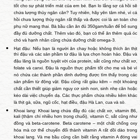
tốt cho sự phát triển mát của em bé. Bạn lo lắng sợ cá hồi sẽ
chứa lượng thủy ngân cân? Tuy nhiên, hãy yên tâm nhé, vì cá
hồi chưa lượng thủy ngân rất thấp và được coi là an toàn cho
phụ nữ mang thai. Bà bầu cần ăn đủ 350gam/tuần để bổ sung
đầy đủ dưỡng chất. Thêm vào đó, bạn có thể ăn thêm quả óc
chó và hạnh nhân cũng chứa dưỡng chất omega-3.
Hạt đậu: Nếu bạn là người ăn chay hoặc không thích ăn thịt
thì đậu và các sản phầm từ đậu là lựa chọn hoàn hảo. Đậu và
đậu lăng là nguồn tuyệt vời của protein, sắt cũng như chất xơ,
folate và canxi. Đậu là nguồn thực phẩm tốt cho mẹ và bé vì
nó chứa các thành phần dinh dưỡng được tìm thấy trong các
sản phẩm từ động vật. Đậu cũng rất giàu kẽm – một khoáng
chất cần thiết giúp giảm nguy cơ sinh non, sinh nhẹ cân hoặc
kéo dài việc chuyển dạ. Các thực phẩm chứa nhiều kẽm khác
là thịt gà, sữa, ngũ cốc, hạt điều, đậu Hà Lan, cua và sò.
Khoai lang: Khoai lang chứa đầy đủ các chất xơ, vitamin B6,
kali (thậm chí nhiều hơn trong chuối), vitamin C, sắt cũng như
đồng và beta-carotene. Beta carotene – một chất chống oxy
hóa mà cơ thể chuyển đổi thành vitamin A rất dồi dào trong
khoai lang. Và mẹ bầu cũng cần biết rằng vitamin A đóng vai