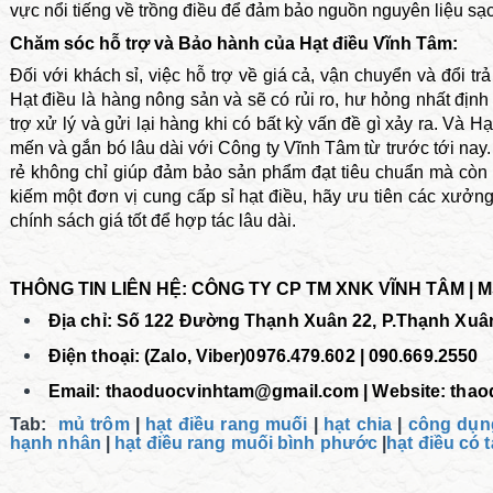
vực nổi tiếng về trồng điều để đảm bảo nguồn nguyên liệu sạc
Chăm sóc hỗ trợ và Bảo hành của Hạt điều Vĩnh Tâm:
Đối với khách sỉ, việc hỗ trợ về giá cả, vận chuyển và đổi tr
Hạt điều là hàng nông sản và sẽ có rủi ro, hư hỏng nhất định
trợ xử lý và gửi lại hàng khi có bất kỳ vấn đề gì xảy ra. Và
mến và gắn bó lâu dài với Công ty Vĩnh Tâm từ trước tới nay.
rẻ không chỉ giúp đảm bảo sản phẩm đạt tiêu chuẩn mà còn
kiếm một đơn vị cung cấp sỉ hạt điều, hãy ưu tiên các xưởng 
chính sách giá tốt để hợp tác lâu dài.
THÔNG TIN LIÊN HỆ: CÔNG TY CP TM XNK VĨNH TÂM | M
Địa chỉ: Số 122 Đường Thạnh Xuân 22, P.Thạnh Xuâ
Điện thoại: (Zalo, Viber)0976.479.602 | 090.669.2550
Email:
thaoduocvinhtam@gmail.com | Website: tha
Tab:
mủ trôm
|
hạt điều rang muối
|
hạt chia
|
công dụn
hạnh nhân
|
hạt điều rang muối bình phước
|
hạt điều có 