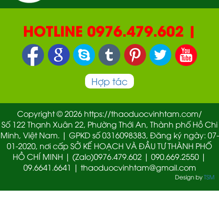
HOTLINE 0976.479.602 |
090.669.2550 | 0987.877.193
Hợp tác
Copyright © 2026 https://thaoduocvinhtam.com/
Số 122 Thạnh Xuân 22, Phường Thới An, Thành phố Hồ Chi
Minh, Việt Nam. | GPKD số 0316098383, Đăng ký ngày: 07-
01-2020, nơi cấp SỞ KẾ HOẠCH VÀ ĐẦU TƯ THÀNH PHỐ
HỒ CHÍ MINH | (Zalo)0976.479.602 | 090.669.2550 |
09.6641.6641 | thaoduocvinhtam@gmail.com
Design by
TSM