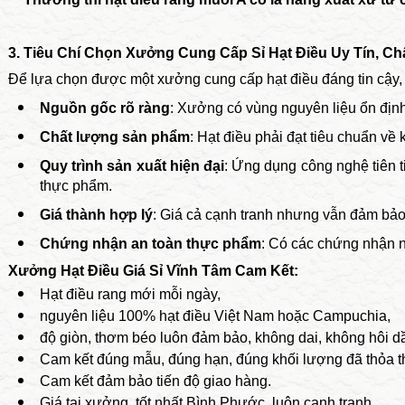
3. Tiêu Chí Chọn Xưởng Cung Cấp Sỉ Hạt Điều Uy Tín, Ch
Để lựa chọn được một xưởng cung cấp hạt điều đáng tin cậy, 
Nguồn gốc rõ ràng
: Xưởng có vùng nguyên liệu ổn định
Chất lượng sản phẩm
: Hạt điều phải đạt tiêu chuẩn về 
Quy trình sản xuất hiện đại
: Ứng dụng công nghệ tiên 
thực phẩm.
Giá thành hợp lý
: Giá cả cạnh tranh nhưng vẫn đảm bảo
Chứng nhận an toàn thực phẩm
: Có các chứng nhận
Xưởng Hạt Điều Giá Sỉ Vĩnh Tâm Cam Kết:
Hạt điều rang mới mỗi ngày,
nguyên liệu 100% hạt điều Việt Nam hoặc Campuchia,
độ giòn, thơm béo luôn đảm bảo, không dai, không hôi d
Cam kết đúng mẫu, đúng hạn, đúng khối lượng đã thỏa t
Cam kết đảm bảo tiến độ giao hàng.
Giá tại xưởng, tốt nhất Bình Phước, luôn cạnh tranh.