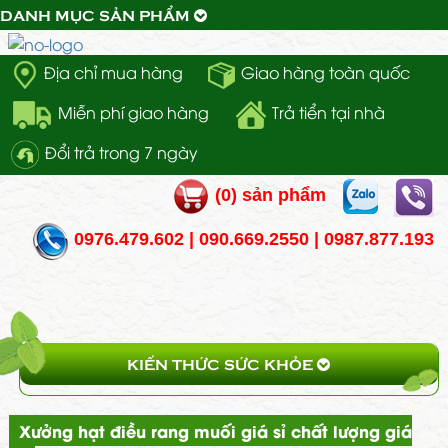
DANH MỤC SẢN PHẨM
Địa chỉ mua hàng
Giao hàng toàn quốc
Miễn phí giao hàng
Trả tiển tại nhà
Đổi trả trong 7 ngày
(
0
) sản phẩm
0976.479.602 | 090.669.2550 | 0987.877.193
KIẾN THỨC SỨC KHỎE
Xưởng hạt điều rang muối giá sỉ chất lượng giá