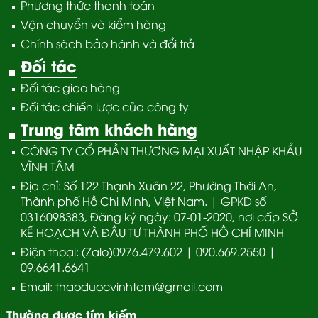
Phương thức thanh toán
Vận chuyển và kiểm hàng
Chính sách bảo hành và đổi trả
Đối tác
Đối tác giao hàng
Đối tác chiến lược của công ty
Trung tâm khách hàng
CÔNG TY CỔ PHẦN THƯƠNG MẠI XUẤT NHẬP KHẨU
VĨNH TÂM
Địa chỉ: Số 122 Thạnh Xuân 22, Phường Thới An,
Thành phố Hồ Chi Minh, Việt Nam. | GPKD số
0316098383, Đăng ký ngày: 07-01-2020, nơi cấp SỞ
KẾ HOẠCH VÀ ĐẦU TƯ THÀNH PHỐ HỒ CHÍ MINH
Điện thoại: (Zalo)0976.479.602 | 090.669.2550 |
09.6641.6641
Email: thaoduocvinhtam@gmail.com
Thường được tím kiếm