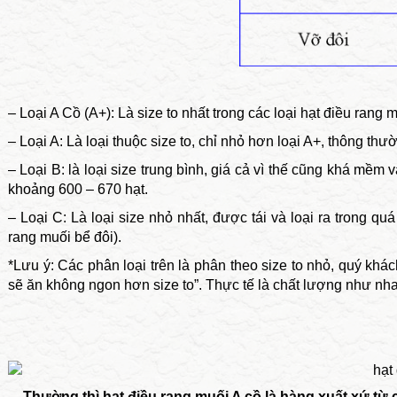
– Loại A Cồ (A+): Là size to nhất trong các loại hạt điều rang
– Loại A: Là loại thuộc size to, chỉ nhỏ hơn loại A+, thông th
– Loại B: là loại size trung bình, giá cả vì thế cũng khá mề
khoảng 600 – 670 hạt.
– Loại C: Là loại size nhỏ nhất, được tái và loại ra trong quá
rang muối bể đôi).
*Lưu ý: Các phân loại trên là phân theo size to nhỏ, quý kh
sẽ ăn không ngon hơn size to”
. Thực tế là chất lượng như nha
Thường thì hạt điều rang muối A cồ là hàng xuất xứ từ 