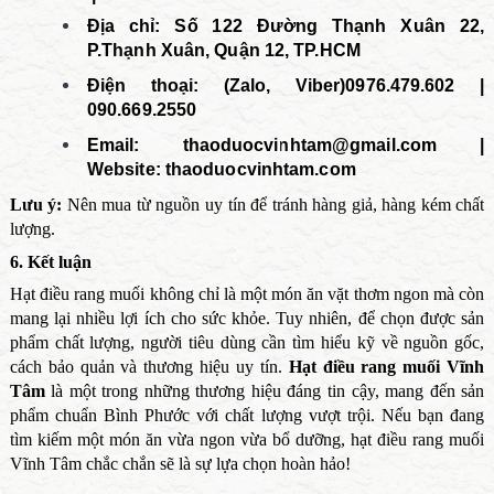
Địa chỉ: Số 122 Đường Thạnh Xuân 22,
P.Thạnh Xuân, Quận 12, TP.HCM
Điện thoại: (Zalo, Viber)0976.479.602 |
090.669.2550
Email:
thaoduocvinhtam@gmail.com |
Website: thaoduocvinhtam.com
Lưu ý:
Nên mua từ nguồn uy tín để tránh hàng giả, hàng kém chất
lượng.
6. Kết luận
Hạt điều rang muối không chỉ là một món ăn vặt thơm ngon mà còn
mang lại nhiều lợi ích cho sức khỏe. Tuy nhiên, để chọn được sản
phẩm chất lượng, người tiêu dùng cần tìm hiểu kỹ về nguồn gốc,
cách bảo quản và thương hiệu uy tín.
Hạt điều rang muối Vĩnh
Tâm
là một trong những thương hiệu đáng tin cậy, mang đến sản
phẩm chuẩn Bình Phước với chất lượng vượt trội. Nếu bạn đang
tìm kiếm một món ăn vừa ngon vừa bổ dưỡng, hạt điều rang muối
Vĩnh Tâm chắc chắn sẽ là sự lựa chọn hoàn hảo!