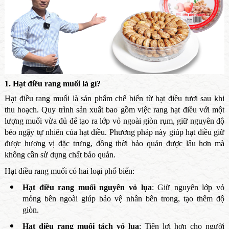
1. Hạt điều rang muối là gì?
Hạt điều rang muối là sản phẩm chế biến từ hạt điều tươi sau khi
thu hoạch. Quy trình sản xuất bao gồm việc rang hạt điều với một
lượng muối vừa đủ để tạo ra lớp vỏ ngoài giòn rụm, giữ nguyên độ
béo ngậy tự nhiên của hạt điều. Phương pháp này giúp hạt điều giữ
được hương vị đặc trưng, đồng thời bảo quản được lâu hơn mà
không cần sử dụng chất bảo quản.
Hạt điều rang muối có hai loại phổ biến:
Hạt điều rang muối nguyên vỏ lụa
: Giữ nguyên lớp vỏ
mỏng bên ngoài giúp bảo vệ nhân bên trong, tạo thêm độ
giòn.
Hạt điều rang muối tách vỏ lụa
: Tiện lợi hơn cho người