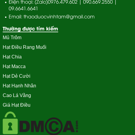
Điện thoại: (Zalo)0976.479.602 | 090.669.2550 |
09.6641.6641
Email: thaoduocvinhtam@gmail.com
Thường được tím kiếm
Mủ Trôm
Hạt Điều Rang Muối
Hạt Chia
Hạt Macca
Hạt Dẻ Cười
Hạt Hạnh Nhân
Cao Lá Vằng
Giá Hạt Điều