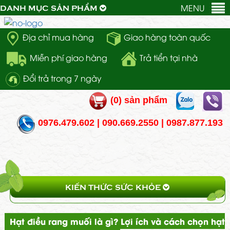
MENU
DANH MỤC SẢN PHẨM
Địa chỉ mua hàng
Giao hàng toàn quốc
Miễn phí giao hàng
Trả tiển tại nhà
Đổi trả trong 7 ngày
(
0
) sản phẩm
0976.479.602 | 090.669.2550 | 0987.877.193
KIẾN THỨC SỨC KHỎE
Hạt điều rang muối là gì? Lợi ích và cách chọn hạt