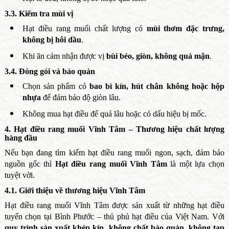
3.3. Kiểm tra mùi vị
Hạt điều rang muối chất lượng có
mùi thơm đặc trưng,
không bị hôi dầu
.
Khi ăn cảm nhận được vị
bùi béo, giòn, không quá mặn
.
3.4. Đóng gói và bảo quản
Chọn sản phẩm có
bao bì kín, hút chân không hoặc hộp
nhựa
để đảm bảo độ giòn lâu.
Không mua hạt điều để quá lâu hoặc có dấu hiệu bị mốc.
4. Hạt điều rang muối Vĩnh Tâm – Thương hiệu chất lượng
hàng đầu
Nếu bạn đang tìm kiếm hạt điều rang muối ngon, sạch, đảm bảo
nguồn gốc thì
Hạt điều rang muối Vĩnh Tâm
là một lựa chọn
tuyệt vời.
4.1. Giới thiệu về thương hiệu Vĩnh Tâm
Hạt điều rang muối Vĩnh Tâm được sản xuất từ những hạt điều
tuyển chọn tại Bình Phước – thủ phủ hạt điều của Việt Nam. Với
quy trình sản xuất khép kín, không chất bảo quản, không tạp