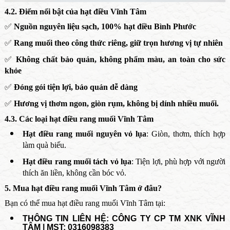
4.2. Điểm nổi bật của hạt điều Vĩnh Tâm
✅
Nguồn nguyên liệu sạch, 100% hạt điều Bình Phước
✅
Rang muối theo công thức riêng, giữ trọn hương vị tự nhiên
✅
Không chất bảo quản, không phẩm màu, an toàn cho sức
khỏe
✅
Đóng gói tiện lợi, bảo quản dễ dàng
✅
Hương vị thơm ngon, giòn rụm, không bị dính nhiều muối.
4.3. Các loại hạt điều rang muối Vĩnh Tâm
Hạt điều rang muối nguyên vỏ lụa
: Giòn, thơm, thích hợp
làm quà biếu.
Hạt điều rang muối tách vỏ lụa
: Tiện lợi, phù hợp với người
thích ăn liền, không cần bóc vỏ.
5. Mua hạt điều rang muối Vĩnh Tâm ở đâu?
Bạn có thể mua hạt điều rang muối Vĩnh Tâm tại:
THÔNG TIN LIÊN HỆ: CÔNG TY CP TM XNK VĨNH
TÂM | MST: 0316098383