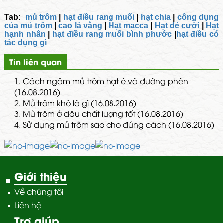
Tab:
mủ trôm
|
hạt điều rang muối
|
hạt chia
|
công dụng
của mủ trôm
|
cao lá vằng
|
Hạt macca
|
Hạt dẻ cười
|
Hạt
hạnh nhân
|
hạt điều rang muối bình phước
|
hạt điều có
tác dụng gì
Tin liên quan
1.
Cách ngâm mủ trôm hạt é và đường phèn
(16.08.2016)
2.
Mủ trôm khô là gì (16.08.2016)
3.
Mủ trôm ở đâu chất lượng tốt (16.08.2016)
4.
Sử dụng mủ trôm sao cho đúng cách (16.08.2016)
Giới thiệu
Về chúng tôi
Liên hệ
Trợ giúp