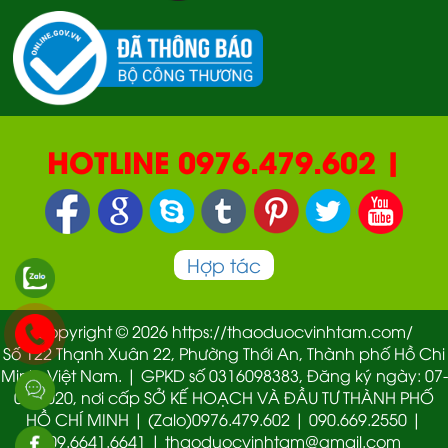
HOTLINE 0976.479.602 |
090.669.2550 | 0987.877.193
Hợp tác
Copyright © 2026 https://thaoduocvinhtam.com/
Số 122 Thạnh Xuân 22, Phường Thới An, Thành phố Hồ Chi
Minh, Việt Nam. | GPKD số 0316098383, Đăng ký ngày: 07-
01-2020, nơi cấp SỞ KẾ HOẠCH VÀ ĐẦU TƯ THÀNH PHỐ
HỒ CHÍ MINH | (Zalo)0976.479.602 | 090.669.2550 |
09.6641.6641 | thaoduocvinhtam@gmail.com