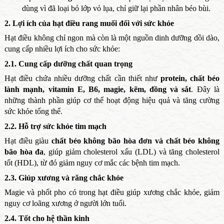
dùng vì đã loại bỏ lớp vỏ lụa, chỉ giữ lại phần nhân béo bùi.
2. Lợi ích của hạt điều rang muối đối với sức khỏe
Hạt điều không chỉ ngon mà còn là một nguồn dinh dưỡng dồi dào,
cung cấp nhiều lợi ích cho sức khỏe:
2.1. Cung cấp dưỡng chất quan trọng
Hạt điều chứa nhiều dưỡng chất cần thiết như
protein, chất béo
lành mạnh, vitamin E, B6, magie, kẽm, đồng và sắt
. Đây là
những thành phần giúp cơ thể hoạt động hiệu quả và tăng cường
sức khỏe tổng thể.
2.2. Hỗ trợ sức khỏe tim mạch
Hạt điều giàu
chất béo không bão hòa đơn và chất béo không
bão hòa đa
, giúp giảm cholesterol xấu (LDL) và tăng cholesterol
tốt (HDL), từ đó giảm nguy cơ mắc các bệnh tim mạch.
2.3. Giúp xương và răng chắc khỏe
Magie và phốt pho có trong hạt điều giúp xương chắc khỏe, giảm
nguy cơ loãng xương ở người lớn tuổi.
2.4. Tốt cho hệ thần kinh