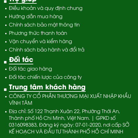
Điều khoản và quy định chung
Hướng dẫn mua hàng
Chính sách bảo mật thông tin
Phương thức thanh toán
Vận chuyển và kiểm hàng
Chính sách bảo hành và đổi trả
Đối tác
Đối tác giao hàng
Đối tác chiến lược của công ty
Trung tâm khách hàng
CÔNG TY CỔ PHẦN THƯƠNG MẠI XUẤT NHẬP KHẨU
VĨNH TÂM
Địa chỉ: Số 122 Thạnh Xuân 22, Phường Thới An,
Thành phố Hồ Chi Minh, Việt Nam. | GPKD số
0316098383, Đăng ký ngày: 07-01-2020, nơi cấp SỞ
KẾ HOẠCH VÀ ĐẦU TƯ THÀNH PHỐ HỒ CHÍ MINH