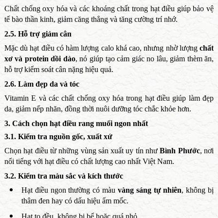
Chất chống oxy hóa và các khoáng chất trong hạt điều giúp bảo vệ
tế bào thần kinh, giảm căng thẳng và tăng cường trí nhớ.
2.5. Hỗ trợ giảm cân
Mặc dù hạt điều có hàm lượng calo khá cao, nhưng nhờ lượng
chất
xơ và protein dồi dào
, nó giúp tạo cảm giác no lâu, giảm thèm ăn,
hỗ trợ kiểm soát cân nặng hiệu quả.
2.6. Làm đẹp da và tóc
Vitamin E và các chất chống oxy hóa trong hạt điều giúp làm đẹp
da, giảm nếp nhăn, đồng thời nuôi dưỡng tóc chắc khỏe hơn.
3. Cách chọn hạt điều rang muối ngon nhất
3.1. Kiểm tra nguồn gốc, xuất xứ
Chọn hạt điều từ những vùng sản xuất uy tín như
Bình Phước
, nơi
nổi tiếng với hạt điều có chất lượng cao nhất Việt Nam.
3.2. Kiểm tra màu sắc và kích thước
Hạt điều ngon thường có màu
vàng sáng tự nhiên
, không bị
thâm đen hay có dấu hiệu ẩm mốc.
Hạt to đều, không bị bể hoặc quá nhỏ.