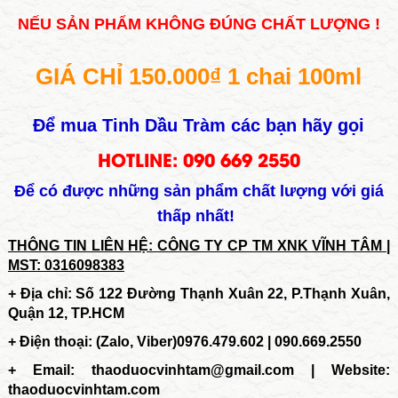
NẾU SẢN PHẨM KHÔNG ĐÚNG CHẤT LƯỢNG !
GIÁ CHỈ 150.000₫ 1 chai 100ml
Để mua Tinh Dầu Tràm các bạn hãy gọi
HOTLINE: 090 669 2550
Để có được những sản phẩm chất lượng với giá
thấp nhất!
THÔNG TIN LIÊN HỆ: CÔNG TY CP TM XNK VĨNH TÂM |
MST: 0316098383
+ Địa chỉ: Số 122 Đường Thạnh Xuân 22, P.Thạnh Xuân,
Quận 12, TP.HCM
+ Điện thoại: (Zalo, Viber)0976.479.602 | 090.669.2550
+ Email:
thaoduocvinhtam@gmail.com | Website:
thaoduocvinhtam.com