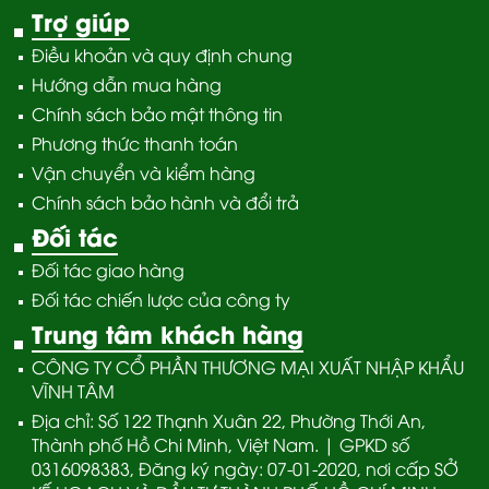
Trợ giúp
Điều khoản và quy định chung
Hướng dẫn mua hàng
Chính sách bảo mật thông tin
Phương thức thanh toán
Vận chuyển và kiểm hàng
Chính sách bảo hành và đổi trả
Đối tác
Đối tác giao hàng
Đối tác chiến lược của công ty
Trung tâm khách hàng
CÔNG TY CỔ PHẦN THƯƠNG MẠI XUẤT NHẬP KHẨU
VĨNH TÂM
Địa chỉ: Số 122 Thạnh Xuân 22, Phường Thới An,
Thành phố Hồ Chi Minh, Việt Nam. | GPKD số
0316098383, Đăng ký ngày: 07-01-2020, nơi cấp SỞ