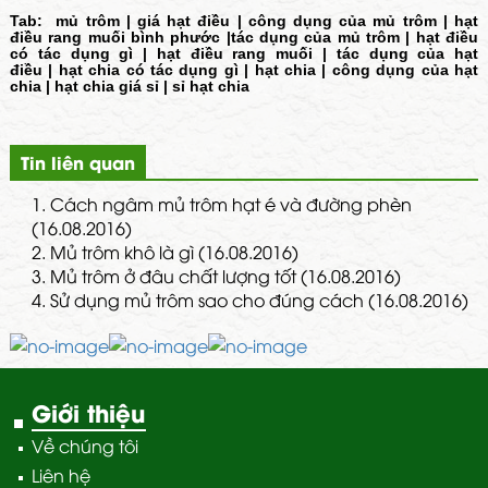
Tab:
mủ trôm
|
giá hạt điều
|
công dụng của mủ trôm
|
hạt
điều rang muối bình phước
|
tác dụng của mủ trôm
|
hạt điều
có tác dụng gì
|
hạt điều rang muối
|
tác dụng của hạt
điều
|
hạt chia có tác dụng gì
|
hạt chia
|
công dụng của hạt
chia
|
hạt chia giá sỉ
|
sỉ hạt chia
Tin liên quan
1.
Cách ngâm mủ trôm hạt é và đường phèn
(16.08.2016)
2.
Mủ trôm khô là gì (16.08.2016)
3.
Mủ trôm ở đâu chất lượng tốt (16.08.2016)
4.
Sử dụng mủ trôm sao cho đúng cách (16.08.2016)
Giới thiệu
Về chúng tôi
Liên hệ