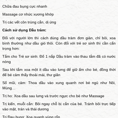
Chữa đau bụng cực nhanh
Massage cơ nhức xương khớp
Trị các vết côn trùng cắn, dị ứng
Cách sử dụng Dầu tràm:
Đối với người lớn thì cách dùng dầu tràm đơn giản, chỉ bôi, xoa
bình thường như dầu gió thôi. Còn đối với trẻ sơ sinh thì cần cẩn
trọng hơn:
Tắm cho Trẻ sơ sinh: Đổ 1 nắp Dầu tràm vào thau tắm đã có nước
nóng
Sau khi tắm xoa một ít dầu vào lưng để giữ ấm cho bé, đồng thời
để bé cảm thấy thoải mái, thư giãn
Sổ mũi, cảm: Thoa dầu vào xung quanh nơi bé ngủ như Nôi,
Mùng…
Trị ho: Xoa dầu sau lưng và trước ngực cho bé như Massage
Trị kiến, muỗi cắn: Bôi ngay chỗ bị cắn của bé. Tránh bôi trực tiếp
vào mặt, trán và thái dương
Trị Đau bụng: Xoa quanh vùng rốn