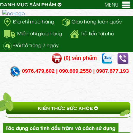
MENU
DANH MỤC SẢN PHẨM
Địa chỉ mua hàng
Giao hàng toàn quốc
Miễn phí giao hàng
Trả tiển tại nhà
Đổi trả trong 7 ngày
(
0
) sản phẩm
0976.479.602 | 090.669.2550 | 0987.877.193
KIẾN THỨC SỨC KHỎE
Tác dụng của tinh dầu tràm và cách sử dụng