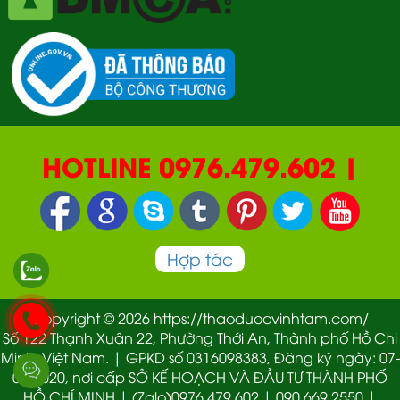
HOTLINE 0976.479.602 |
090.669.2550 | 0987.877.193
Hợp tác
Copyright © 2026 https://thaoduocvinhtam.com/
Số 122 Thạnh Xuân 22, Phường Thới An, Thành phố Hồ Chi
Minh, Việt Nam. | GPKD số 0316098383, Đăng ký ngày: 07-
01-2020, nơi cấp SỞ KẾ HOẠCH VÀ ĐẦU TƯ THÀNH PHỐ
HỒ CHÍ MINH | (Zalo)0976.479.602 | 090.669.2550 |