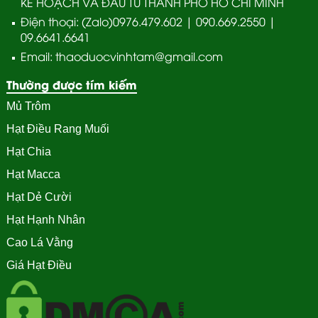
KẾ HOẠCH VÀ ĐẦU TƯ THÀNH PHỐ HỒ CHÍ MINH
Điện thoại: (Zalo)0976.479.602 | 090.669.2550 |
09.6641.6641
Email: thaoduocvinhtam@gmail.com
Thường được tím kiếm
Mủ Trôm
Hạt Điều Rang Muối
Hạt Chia
Hạt Macca
Hạt Dẻ Cười
Hạt Hạnh Nhân
Cao Lá Vằng
Giá Hạt Điều