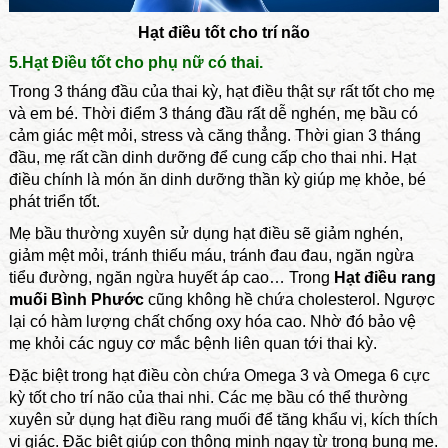
Hạt điều tốt cho trí não
5.Hạt Điều tốt cho phụ nữ có thai.
Trong 3 tháng đầu của thai kỳ, hạt điều thật sự rất tốt cho mẹ
và em bé. Thời điểm 3 tháng đầu rất dễ nghén, mẹ bầu có
cảm giác mệt mỏi, stress và căng thẳng. Thời gian 3 tháng
đầu, mẹ rất cần dinh dưỡng để cung cấp cho thai nhi. Hạt
điều chính là món ăn dinh dưỡng thần kỳ giúp mẹ khỏe, bé
phát triển tốt.
Mẹ bầu thường xuyên sử dụng hạt điều sẽ giảm nghén,
giảm mệt mỏi, tránh thiếu máu, tránh đau đau, ngăn ngừa
tiểu đường, ngăn ngừa huyết áp cao… Trong
Hạt điều rang
muối Bình Phước
cũng không hề chứa cholesterol. Ngược
lại có hàm lượng chất chống oxy hóa cao. Nhờ đó bảo vệ
mẹ khỏi các nguy cơ mắc bệnh liên quan tới thai kỳ.
Đặc biệt trong hạt điều còn chứa Omega 3 và Omega 6 cực
kỳ tốt cho trí não của thai nhi. Các mẹ bầu có thể thường
xuyên sử dụng hạt điều rang muối để tăng khẩu vị, kích thích
vị giác. Đặc biệt giúp con thông minh ngay từ trong bụng mẹ.