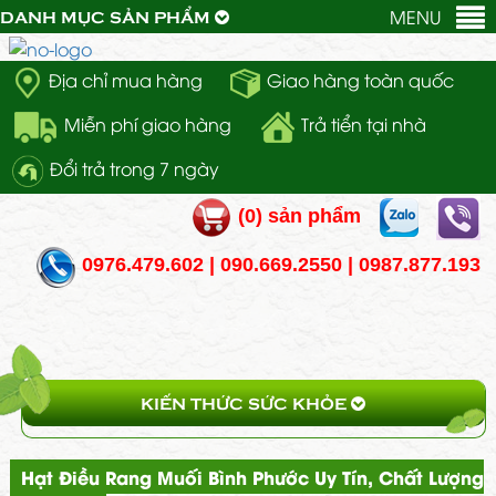
MENU
DANH MỤC SẢN PHẨM
Địa chỉ mua hàng
Giao hàng toàn quốc
Miễn phí giao hàng
Trả tiển tại nhà
Đổi trả trong 7 ngày
(
0
) sản phẩm
0976.479.602 | 090.669.2550 | 0987.877.193
KIẾN THỨC SỨC KHỎE
Hạt Điều Rang Muối Bình Phước Uy Tín, Chất Lượng