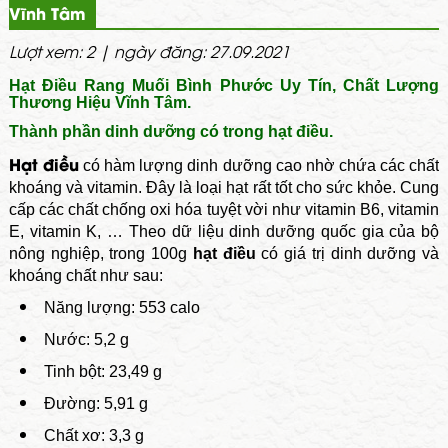
Vĩnh Tâm
Lượt xem: 2 | ngày đăng: 27.09.2021
Hạt Điều Rang Muối Bình Phước Uy Tín, Chất Lượng
Thương Hiệu Vĩnh Tâm.
Thành phần dinh dưỡng có trong hạt điều.
Hạt điều
có hàm lượng dinh dưỡng cao nhờ chứa các chất
khoáng và vitamin. Đây là loại hạt rất tốt cho sức khỏe. Cung
cấp các chất chống oxi hóa tuyệt vời như
vitamin B6
,
vitamin
E
,
vitamin K
, … Theo dữ liệu dinh dưỡng quốc gia của
bộ
nông nghiệp
, trong 100g
hạt điều
có giá trị dinh dưỡng và
khoáng chất như sau:
Năng lượng: 553 calo
Nước: 5,2 g
Tinh bột: 23,49 g
Đường: 5,91 g
Chất xơ: 3,3 g