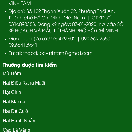
VĨNH TÂM
Địa chỉ: Số 122 Thạnh Xuân 22, Phường Thới An,
Thành phố Hồ Chi Minh, Việt Nam. | GPKD số
0316098383, Đăng ký ngày: 07-01-2020, nơi cấp SỞ
KẾ HOẠCH VÀ ĐẦU TƯ THÀNH PHỐ HỒ CHÍ MINH
Điện thoại: (Zalo)0976.479.602 | 090.669.2550 |
09.6641.6641
Email: thaoduocvinhtam@gmail.com
Thường được tím kiếm
Mủ Trôm
Hạt Điều Rang Muối
Hạt Chia
Hạt Macca
Hạt Dẻ Cười
Hạt Hạnh Nhân
Cao Lá Vằng