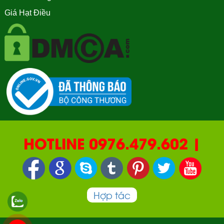
Giá Hạt Điều
HOTLINE 0976.479.602 |
090.669.2550 | 0987.877.193
Hợp tác