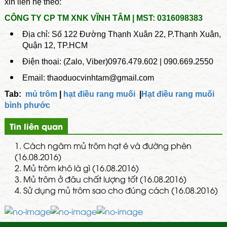
xin liên hệ theo:
CÔNG TY CP TM XNK VĨNH TÂM | MST: 0316098383
Địa chỉ: Số 122 Đường Thạnh Xuân 22, P.Thạnh Xuân,
Quận 12, TP.HCM
Điện thoại: (Zalo, Viber)0976.479.602 | 090.669.2550
Email: thaoduocvinhtam@gmail.com
Tab:
mủ trôm
|
hạt điều rang muối
|
Hạt điều rang muối
bình phước
Tin liên quan
1.
Cách ngâm mủ trôm hạt é và đường phèn
(16.08.2016)
2.
Mủ trôm khô là gì (16.08.2016)
3.
Mủ trôm ở đâu chất lượng tốt (16.08.2016)
4.
Sử dụng mủ trôm sao cho đúng cách (16.08.2016)