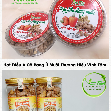
Hạt Điều A Cồ Rang Ít Muối Thương Hiệu Vĩnh Tâm.