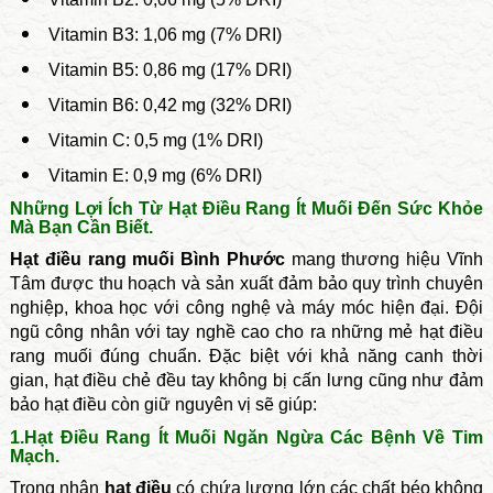
Vitamin B3
: 1,06 mg (7% DRI)
Vitamin B5
: 0,86 mg (17% DRI)
Vitamin B6: 0,42 mg (32% DRI)
Vitamin C: 0,5 mg (1% DRI)
Vitamin E: 0,9 mg (6% DRI)
Những Lợi Ích Từ Hạt Điều Rang Ít Muối Đến Sức Khỏe
Mà Bạn Cần Biết.
Hạt điều rang muối Bình Phước
mang thương hiệu Vĩnh
Tâm được thu hoạch và sản xuất đảm bảo quy trình chuyên
nghiệp, khoa học với công nghệ và máy móc hiện đại. Đội
ngũ công nhân với tay nghề cao cho ra những mẻ hạt điều
rang muối đúng chuẩn. Đặc biệt với khả năng canh thời
gian, hạt điều chẻ đều tay không bị cấn lưng cũng như đảm
bảo hạt điều còn giữ nguyên vị sẽ giúp:
1.Hạt Điều Rang Ít Muối Ngăn Ngừa Các Bệnh Về Tim
Mạch.
Trong nhân
hạt điều
có chứa lượng lớn các chất béo không