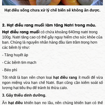
Hạt điều sống chưa xử lý chế biến sẽ không ăn được.
2. Hạt điều rang muối làm tăng Natri trong máu.
Hạt điều rang muối
có chứa khoảng 640mg natri trong
100g. Natri tăng cao có thể gây nguy hiểm cho sức khỏe của
bạn. Chúng là nguyên nhân hàng đầu làm trầm trọng hơn
các bênh lý như:
- Tăng huyết áp
- Các bệnh tim mạch
- Béo phì
Tốt nhất là bạn nên chọn loại
hạt điều
rang
ít muối để vừa
ngon miệng vừa hạn chế Natri. Bạn cũng cần kiểm soát số
lượng hạt tiêu thụ để tránh bị thừa calo.
3. Gây thiếu dinh dưỡng.
Ăn
hạt điều
khiến bạn no lâu, nên chúng khiến bạn có thể