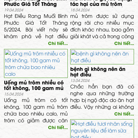
Phước Giá Tốt Tháng
tác hại của mủ trôm
5/2024 Hương Vị Đặc
cách nấu và chế biến
19.04.2024
18.04.2024
Trưng Tỉnh Bình Phước
mủ trôm
Hạt Điều Rang Muối Bình
mủ trôm được sử dụng
Phước Giá Tốt Tháng
rộng rãi cho nhiều mục
5/2024, Bài viết này sẽ
đích khác nhau, bao gồm
khám phá về hạt điều
giải khát và cả trong công
rang muối Bình Phước, từ
nghiệp mỹ phẩm, dược
Chi tiết...
Chi tiết...
nguồn gốc đến quy trình
phẩm và kỹ nghệ. Vậy, cụ
sản xuất cũng như ý nghĩa
thể, mủ trôm có tác dụng
văn hóa và kinh tế của nó
gì? Mủ trôm bảo quản
bệnh gì không nên ăn
đối với địa phương này.
được trong bao lâu?
hạt điều
Cùng Thảo dược vĩnh tâm
13.04.2024
Uống mủ trôm nhiều có
tìm hiểu qua bài viết sau.
Chắc hẳn bạn đã có
tốt không, 100 gam mủ
trôm chứa bao nhiêu
nghe qua những trường
15.04.2024
calo
Uống mủ trôm có tốt
hợp bị ngộ độc do ăn hạt
không, 100 gam mủ trôm
điều. Vậy những ai không
chứa bao nhiêu calo, mủ
nên ăn hạt điều để bảo
Chi tiết...
trôm có giảm được cân
vệ tốt sức khoẻ? Cùng
như nhiều người vẫn nói
điểm qua các đối tượng
Chi tiết...
hay không, cùng Thảo
sau: