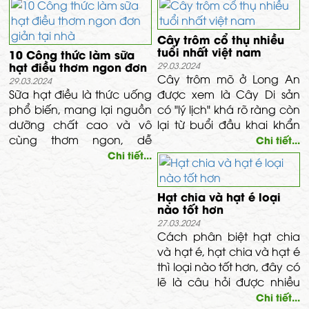
tròn mẩy, chắc hạt và đều
quy trình rang muối của 2
nhau, không bị sâu mọt,
loại này nhé.
Cây trôm cổ thụ nhiều
nấm, vết đen hay bất cứ
tuổi nhất việt nam
10 Công thức làm sữa
vết nám nào.
hạt điều thơm ngon đơn
29.03.2024
giản tại nhà
Cây trôm mõ ở Long An
29.03.2024
Sữa hạt điều là thức uống
được xem là Cây Di sản
phổ biến, mang lại nguồn
có "lý lịch" khá rõ ràng còn
dưỡng chất cao và vô
lại từ buổi đầu khai khẩn
cùng thơm ngon, dễ
vùng đất Tây Nam bộ.
Chi tiết...
uống. Hơn thế, cách chế
Chi tiết...
biến lại cực kỳ đơn giản.
Ngay bây giờ, hãy cùng
Hạt chia và hạt é loại
vào bếp với Thảo Dược
nào tốt hơn
Vĩnh Tâm tìm hiểu 10 công
27.03.2024
thức làm sữa hạt cực
Cách phân biệt hạt chia
chuẩn cho sức khỏe cả
và hạt é, hạt chia và hạt é
nhà nhé!
thì loại nào tốt hơn, đây có
lẽ là câu hỏi được nhiều
người quan tâm trong quá
Chi tiết...