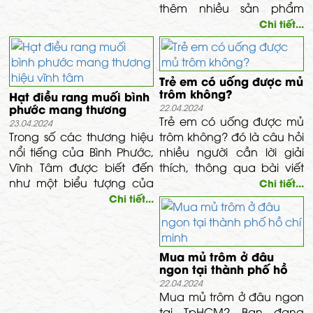
thêm nhiều sản phẩm
khác. Miễn phí vận
Chi tiết...
chuyển toàn quốc cho
mọi đơn hàng.
Trẻ em có uống được mủ
trôm không?
Hạt điều rang muối bình
phước mang thương
22.04.2024
hiệu vĩnh tâm
Trẻ em có uống được mủ
23.04.2024
Trong số các thương hiệu
trôm không? đó là câu hỏi
nổi tiếng của Bình Phước,
nhiều người cần lời giải
Vĩnh Tâm được biết đến
thích, thông qua bài viết
như một biểu tượng của
này Thảo dược vĩnh tâm
Chi tiết...
chất lượng và uy tín. Công
sẽ có câu trả lời gửi đến
Chi tiết...
ty này không chỉ sản xuất
mọi người nhé!
hạt điều thô, mà còn phát
triển các sản phẩm chế
Mua mủ trôm ở đâu
biến từ điều như hạt điều
ngon tại thành phố hồ
rang muối, điều tẩm gia vị,
chí minh
22.04.2024
và các loại hạt điều khác.
Mua mủ trôm ở đâu ngon
tại TpHCM? Bạn đang