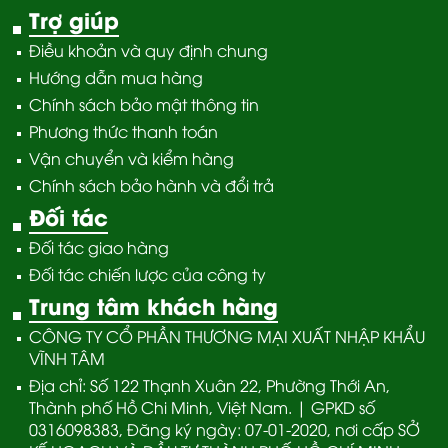
Trợ giúp
Điều khoản và quy định chung
Hướng dẫn mua hàng
Chính sách bảo mật thông tin
Phương thức thanh toán
Vận chuyển và kiểm hàng
Chính sách bảo hành và đổi trả
Đối tác
Đối tác giao hàng
Đối tác chiến lược của công ty
Trung tâm khách hàng
CÔNG TY CỔ PHẦN THƯƠNG MẠI XUẤT NHẬP KHẨU
VĨNH TÂM
Địa chỉ: Số 122 Thạnh Xuân 22, Phường Thới An,
Thành phố Hồ Chi Minh, Việt Nam. | GPKD số
0316098383, Đăng ký ngày: 07-01-2020, nơi cấp SỞ