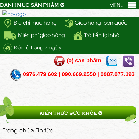
MENU
DANH MỤC SẢN PHẨM
Địa chỉ mua hàng
Giao hàng toàn quốc
Miễn phí giao hàng
Trả tiển tại nhà
Đổi trả trong 7 ngày
(
0
) sản phẩm
0976.479.602 | 090.669.2550 | 0987.877.193
KIẾN THỨC SỨC KHỎE
Trang chủ
Tin tức