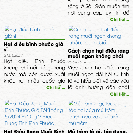
sống ở Sài Gòn muốn tìm
nơi cung cấp uy tín để
mua mủ trôm nguyên
Chi tiết...
chất thì có thể đến công
ty vĩnh tâm nơi cung cấp
mủ trôm uy tín chất lượng
Hạt điều bình phước giá
nhất việt nam.
sỉ
Cách chọn hạt điều rang
muối ngon không phải
21.04.2024
Hạt điều Bình Phước
ai cũng biết
20.04.2024
không chỉ nổi tiếng trong
Việc chọn hạt điều rang
nước mà còn được xuất
muối ngon đòi hỏi sự tinh
khẩu ra nhiều quốc gia
tế và hiểu biết về các yếu
trên thế giới. Việc mua hạt
tố ảnh hưởng đến chất
Chi tiết...
điều Bình Phước giá sỉ
lượng của chúng. Dưới
Chi tiết...
không chỉ mang lại lợi ích
đây là một bài viết chi tiết
kinh tế cho doanh nghiệp,
về cách chọn hạt điều
mà còn giúp phát triển
rang muối ngon
ngành công nghiệp chế
biến và xuất khẩu hạt
Hạt Điều Rang Muối Bình
Mủ trôm là gì, tác dụng,
điều tại địa phương.