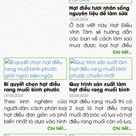
Dược Vĩnh Tâm tìm hiểu
Hạt điều tươi nhân sống
ngay nhé.
nguyên liệu để làm sữa
hạt điều
12.04.2024
Ở bài viết này, Hạt Điều
Vĩnh Tâm sẽ hướng dẫn
các bạn về cách làm sao
mua được loại hạt điều
mới, tươi ngon với giá cả
Chi tiết...
phù hợp.
Bí quyết chọn hạt điều
Quy trình sản xuất làm
rang muối bình phước
hạt điều rang muối bình
giòn ngon béo ngậy
phước chuẩn nhất
09.04.2024
05.04.2024
Theo kinh nghiệm của
Hạt điều rang muối thì có
người dân, cách phân loại
2 loại là hạt điều rang
hạt điều đơn giản và phổ
muối đã bóc vỏ lụa và hạt
biến nhất là dựa vào hình
điều rang muối còn vỏ lụa,
dáng của hạt. Hạt điều
thông qua bài viết vĩnh
Chi tiết...
Chi tiết...
ngon là hạt điều vừa hạt,
tâm xin được giới thiệu