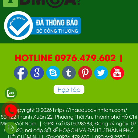
HOTLINE 0976.479.602 |
090.669.2550 | 0987.877.193
Hợp tác
Copyright © 2026 https://thaoduocvinhtam.com/
Số 122 Thạnh Xuân 22, Phường Thới An, Thành phố Hồ Chi
Minh, Việt Nam. | GPKD số 0316098383, Đăng ký ngày: 07-
01-2020, nơi cấp SỞ KẾ HOẠCH VÀ ĐẦU TƯ THÀNH PHỐ
HỒ CHÍ MINH | (Zalo)0976.479.602 | 090.669.2550 |