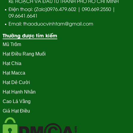
KẾ HOẠCH VÀ ĐẦU TƯ THÀNH PHỐ HỒ CHÍ MINH
Điện thoại: (Zalo)0976.479.602 | 090.669.2550 |
09.6641.6641
Email: thaoduocvinhtam@gmail.com
Thường được tím kiếm
Mủ Trôm
Hạt Điều Rang Muối
Hạt Chia
Hạt Macca
Hạt Dẻ Cười
Hạt Hạnh Nhân
Cao Lá Vằng
Giá Hạt Điều