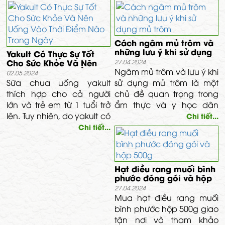
Cách ngâm mủ trôm và
những lưu ý khi sử dụng
Yakult Có Thực Sự Tốt
mủ trôm
Cho Sức Khỏe Và Nên
27.04.2024
Uống Vào Thời Điểm
Ngâm mủ trôm và lưu ý khi
02.05.2024
Nào Trong Ngày
Sữa chua uống yakult
sử dụng mủ trôm là một
thích hợp cho cả người
chủ đề quan trọng trong
lớn và trẻ em từ 1 tuổi trở
ẩm thực và y học dân
lên. Tuy nhiên, do yakult có
gian. Bài viết này sẽ giải
Chi tiết...
nguồn gốc từ sữa, nên sản
thích cách ngâm mủ trôm
Chi tiết...
phẩm này không được
và các lưu ý khi sử dụng
khuyến khích sử dụng đối
mủ trôm trong bối cảnh
với những người bị dị ứng
văn hóa và sức khỏe.
Hạt điều rang muối bình
với sữa và các sản phẩm
phước đóng gói và hộp
từ sữa.
500g
27.04.2024
Mua hạt điều rang muối
bình phước hộp 500g giao
tận nơi và tham khảo