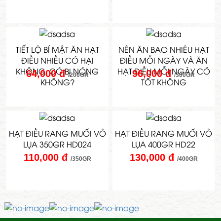
TIẾT LỘ BÍ MẬT ĂN HẠT
NÊN ĂN BAO NHIÊU HẠT
ĐIỀU NHIỀU CÓ HẠI
ĐIỀU MỖI NGÀY VÀ ĂN
KHÔNG, CÓ BỊ NÓNG
HẠT ĐIỀU MỖI NGÀY CÓ
64,000 đ
96,000 đ
/200GR
/300GR
KHÔNG?
TỐT KHÔNG
HẠT ĐIỀU RANG MUỐI VỎ
HẠT ĐIỀU RANG MUỐI VỎ
LỤA 350GR HD024
LỤA 400GR HD22
110,000 đ
130,000 đ
/350GR
/400GR