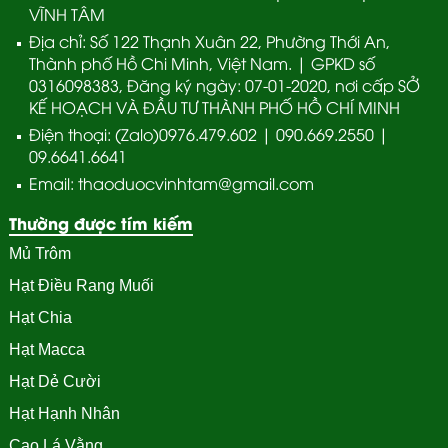
VĨNH TÂM
Địa chỉ: Số 122 Thạnh Xuân 22, Phường Thới An,
Thành phố Hồ Chi Minh, Việt Nam. | GPKD số
0316098383, Đăng ký ngày: 07-01-2020, nơi cấp SỞ
KẾ HOẠCH VÀ ĐẦU TƯ THÀNH PHỐ HỒ CHÍ MINH
Điện thoại: (Zalo)0976.479.602 | 090.669.2550 |
09.6641.6641
Email: thaoduocvinhtam@gmail.com
Thường được tím kiếm
Mủ Trôm
Hạt Điều Rang Muối
Hạt Chia
Hạt Macca
Hạt Dẻ Cười
Hạt Hạnh Nhân
Cao Lá Vằng