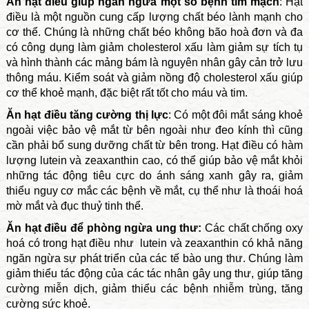
Ăn hạt điều giúp ngăn ngừa một số bệnh tim mạch
: Hạt
điều là một nguồn cung cấp lượng chất béo lành mạnh cho
cơ thể. Chúng là những chất béo không bão hoà đơn và đa
có công dụng làm giảm cholesterol xấu làm giảm sự tích tụ
và hình thành các mảng bám là nguyên nhân gây cản trở lưu
thông máu. Kiểm soát và giảm nồng độ cholesterol xấu giúp
cơ thể khoẻ mạnh, đặc biệt rất tốt cho máu và tim.
Ăn hạt điều tăng cường thị lực
: Có một đôi mắt sáng khoẻ
ngoài việc bảo vệ mắt từ bên ngoài như đeo kính thì cũng
cần phải bổ sung dưỡng chất từ bên trong. Hạt điều có hàm
lượng lutein và zeaxanthin cao, có thể giúp bảo vệ mắt khỏi
những tác động tiêu cực do ánh sáng xanh gây ra, giảm
thiểu nguy cơ mắc các bệnh về mắt, cụ thể như là thoái hoá
mờ mắt và đục thuỷ tinh thể.
Ăn hạt điều để phòng ngừa ung thư:
Các chất chống oxy
hoá có trong hạt điều như lutein và zeaxanthin có khả năng
ngăn ngừa sự phát triển của các tế bào ung thư. Chúng làm
giảm thiểu tác động của các tác nhân gây ung thư, giúp tăng
cường miễn dịch, giảm thiểu các bệnh nhiễm trùng, tăng
cường sức khoẻ.