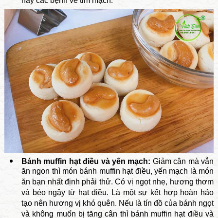
hay các bệnh về tim mạch.
Bánh muffin hạt điều và yến mạch:
Giảm cân mà vẫn
ăn ngon thì món bánh muffin hạt điều, yến mạch là món
ăn bạn nhất định phải thử. Có vị ngọt nhẹ, hương thơm
và béo ngậy từ hạt điều. Là một sự kết hợp hoàn hảo
tạo nên hương vị khó quên. Nếu là tín đồ của bánh ngọt
và không muốn bị tăng cân thì bánh muffin hạt điều và