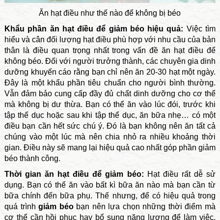
Ăn hạt điều như thế nào để không bị béo
Khẩu phần ăn hạt điều để giảm béo hiệu quả:
Việc tìm
hiểu và cân đối lượng hạt điều phù hợp với nhu cầu của bản
thân là điều quan trọng nhất trong vấn đề ăn hạt điều để
không béo. Đối với người trưởng thành, các chuyên gia dinh
dưỡng khuyến cáo rằng bạn chỉ nên ăn 20-30 hạt một ngày.
Đây là một khẩu phần tiêu chuẩn cho người bình thường.
Vẫn đảm bảo cung cấp đầy đủ chất dinh dưỡng cho cơ thể
mà không bị dư thừa. Bạn có thể ăn vào lúc đói, trước khi
tập thể dục hoặc sau khi tập thể dục, ăn bữa nhẹ… có một
điều bạn cần hết sức chú ý. Đó là bạn không nên ăn tất cả
chúng vào một lúc mà nên chia nhỏ ra nhiều khoảng thời
gian. Điều này sẽ mang lại hiệu quả cao nhất góp phần giảm
béo thành công.
Thời gian ăn hạt điều để giảm béo:
Hạt điều rất dễ sử
dụng. Bạn có thể ăn vào bất kì bữa ăn nào mà bạn cần từ
bữa chính đến bữa phụ. Thế nhưng, để có hiệu quả trong
quá trình
giảm béo
bạn nên lựa chọn những thời điểm mà
cơ thể cần hồi phục hay bổ sung năng lượng để làm việc.