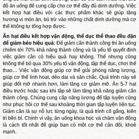
độ ăn uống để cung cấp cho cơ thể đầy đủ dinh dưỡng. Việc
kết hợp hạt điều với các thực phẩm khác sẽ giúp tăng
hương vị món ăn, bù trừ vào những chất dinh dưỡng mà cơ
thể không tự tổng hợp được.
Ăn hạt điều kết hợp vận động, thể dục thể thao đều đặn
để giảm béo hiệu quả:
Để giảm cân thành công thì ăn uống
chiếm tới 70% khả năng thành công và là yếu tố quyết định
việc giảm cân có hiệu quả hay không. Thế nhưng cũng
không thể bỏ qua 30% yếu tố vận động, tập thể dục, chơi thể
thao… Việc vận động giúp cơ thể giải phóng năng lượng,
giúp cơ thể linh hoạt, dẻo dai và săn chắc. Quá trình này sẽ
giúp đốt mỡ nhanh hơn, làm tăng cơ giảm mỡ. Ăn 5-7 hạt
điều trước hoặc sau khi tập sẽ làm tăng khả năng giảm cân
thành công. Chúng cung cấp năng lượng để tập luyện cũng
như phục hồi cơ thể sau khoảng thời gian tập luyện liên tục.
Giảm cân là sự nỗ lực từng ngày, là quá trình cố gắng, kiên
trì bền bỉ. Chính vì vậy, ăn uống khoa học và chăm vận động
là cách tốt nhất để giúp bạn có một cơ thể cân đối, khoẻ
mạnh.