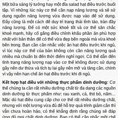
Một bữa sáng lý tưởng hay một đĩa salad hạt điều trước buổi
tập. Vì những lúc này cơ thể cần nạp năng lượng và sẽ sử
dụng nguồn năng lượng vừa được nạp vào để sử dụng.
Đây cũng là một cách để duy trì trạng thái tỉnh táo, tràn đầy
năng lượng. Để có một sức khoẻ tốt và cơ thể săn chắc
khoẻ mạnh, hãy cố gắng điều chỉnh khẩu phần ăn phù hợp
nhất với bản thân để có thể vừa đẹp bên ngoài mà vừa khoẻ
bên trong. Bạn cần cân nhắc việc ăn hạt điều trước khi ngủ,
vì lúc này cơ thể của bản không còn cần năng lượng quá
nhiều mà chuẩn bị đến thời điểm nghỉ ngơi. Có thể dẫn đến
tình trạng năng lượng nạp vào cơ thể không được sử dụng
gây nên dư thừa và tích tụ lại gây nên mỡ và tăng cân, chính
vì vậy nên hạn chế ăn hạt điều trước khi đi ngủ.
Kết hợp hạt điều với những thực phẩm dinh dưỡng:
Cơ
thể chúng ta cần rất nhiều dưỡng chất từ đa dạng các nguồn
dinh dưỡng từ thực phẩm như: rau xanh, cá, thịt bò, nấm…
Mặc dù hạt điều cung cấp cho cơ thể rất nhiều dưỡng chất,
nhưng với một lượng vừa đủ để hỗ trợ quá trình giảm cân thì
vẫn chưa hoàn hảo, có thể khẳng định rằng chúng sẽ đáp
ứng đủ mọi chất dinh dưỡng. Bạn có thể cân nhắc một chế