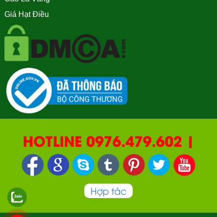
Giá Hạt Điều
HOTLINE 0976.479.602 |
090.669.2550 | 0987.877.193
Hợp tác