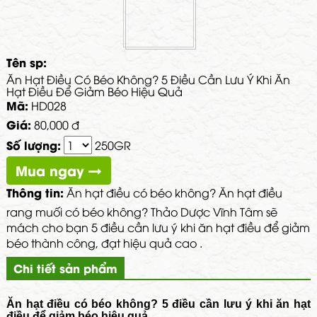
Tên sp:
Ăn Hạt Điều Có Béo Không? 5 Điều Cần Lưu Ý Khi Ăn
Hạt Điều Để Giảm Béo Hiệu Quả
Mã:
HD028
Giá:
80,000 đ
Số lượng:
250GR
Mua ngay
Thông tin:
Ăn hạt điều có béo không? Ăn hạt điều
rang muối có béo không? Thảo Dược Vĩnh Tâm sẽ
mách cho bạn 5 điều cần lưu ý khi ăn hạt điều để giảm
béo thành công, đạt hiệu quả cao .
Chi tiết sản phẩm
Ăn hạt điều có béo không? 5 điều cần lưu ý khi ăn hạt
điều để giảm béo hiệu quả.