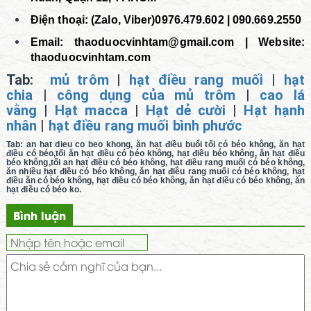
Điện thoại: (Zalo, Viber)0976.479.602 | 090.669.2550
Email:
thaoduocvinhtam@gmail.com | Website:
thaoduocvinhtam.com
Tab:
mủ trôm
|
hạt điều rang muối
|
hạt
chia
|
công dụng của mủ trôm
|
cao lá
vằng
|
Hạt macca
|
Hạt dẻ cười
|
Hạt hạnh
nhân
|
hạt điều rang muối bình phước
Tab: an hat dieu co beo khong, ăn hạt điều buổi tối có béo không, ăn hạt
điều có béo,tối ăn hạt điều có béo không, hạt điều béo không, ăn hạt điều
béo không,tối an hạt điều có béo không, hạt điều rang muối có béo không,
ăn nhiều hạt điều có béo không, ăn hạt điều rang muối có béo không, hạt
điều ăn có béo không, hạt điều có béo không, ăn hạt điều có béo không, ăn
hạt điều có béo ko.
Bình luận