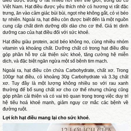
điều được trồng ở rất nhiều nơi trên thế giới, trong đó có
Việt Nam. Hạt điều được yêu thích nhờ có hương vị rất đặc
trưng, ăn vào cảm giác bùi bùi, ngọt nhẹ không gắt, có vị béo
tự nhiên. Ngoài ra, hạt điều còn được biết đến là một nguồn
cung cấp chất dinh dưỡng dồi dào cho cơ thể. Giá trị dinh
dưỡng cao của hạt điều đối với sức khoẻ.
Hạt điều giàu protein, acid béo không no, cùng nhiều nhóm
vitamin và khoáng chất. Dưỡng chất có trong hạt điều đều
góp phần hỗ trợ cải thiện sức khoẻ, tăng cường hệ miễn
dịch, và đặc biệt ngăn ngừa một số bệnh tim mạch.
Ngoài ra, hạt điều còn chứa Carbohydrate, chất xơ. Trong
100gr hạt điều, có khoảng 30g Carbohydrate và 3.3g chất
xơ. Tuy đây là một lượng không nhiều so với rau xanh
thường để bổ sung chất xơ cho cơ thể nhưng chúng cũng
góp phần cải thiện và có vai trò quan trọng trong việc duy trì
hệ tiêu hoá khoẻ mạnh, giảm nguy cơ mắc các bệnh về
đường ruột.
Lợi ích hạt điều mang lại cho sức khoẻ.