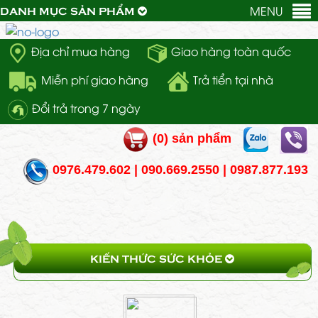
MENU
DANH MỤC SẢN PHẨM
Địa chỉ mua hàng
Giao hàng toàn quốc
Miễn phí giao hàng
Trả tiển tại nhà
Đổi trả trong 7 ngày
(
0
) sản phẩm
0976.479.602 | 090.669.2550 | 0987.877.193
KIẾN THỨC SỨC KHỎE