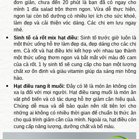
đơn giản, chưa đến 20 phút là bạn đã có ngay cho
mình 1 dĩa salad trộn thơm ngon. Vừa dễ thực hiện,
ngon lại còn bổ dưỡng có nhiều lợi ích cho sức khoẻ,
làm đẹp và cải thiện vóc dáng. Các chị em lưu ngay
nhé.
Sinh tố cà rốt mix hạt điều:
Sinh tố trước giờ luôn là
một thức uống hỗ trợ làm đẹp da, đẹp dáng cho các chị
em. Cà rốt và hạt điều khi kết hợp với nhau tạo thành
một thức uống thơm ngon và bắt mắt với màu đỏ cam
của cà rốt. 1 ly sinh tố sẽ cung cấp cho bạn một lượng
chất xơ ổn định và giàu vitamin giúp da sáng mịn hồng
hào.
Hạt điều rang ít muối:
Đây có lẽ là món ăn không còn
xa lạ đối với mọi người. Hạt điều rang muối là món ăn
vặt phổ biến và có tác dụng hỗ trợ giảm cân hiệu quả.
Chúng dễ mua và dễ bảo quản nên rất tiện lợi cho
những ai không có nhiều thời gian để chuẩn bị thức ăn
cho quá trình giảm cân của mình. Ngoài ra, hạt điều còn
cung cấp năng lượng, dưỡng chất và bổ máu.