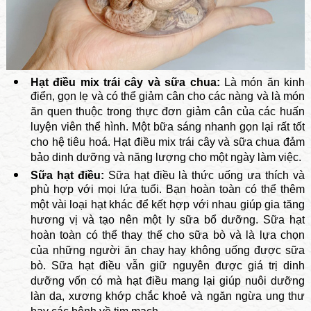
Hạt điều mix trái cây và sữa chua:
Là món ăn kinh
điển, gọn lẹ và có thể giảm cân cho các nàng và là món
ăn quen thuộc trong thực đơn giảm cân của các huấn
luyện viên thể hình. Một bữa sáng nhanh gọn lại rất tốt
cho hệ tiêu hoá. Hạt điều mix trái cây và sữa chua đảm
bảo dinh dưỡng và năng lượng cho một ngày làm việc.
Sữa hạt điều:
Sữa hạt điều là thức uống ưa thích và
phù hợp với mọi lứa tuổi. Bạn hoàn toàn có thể thêm
một vài loại hạt khác để kết hợp với nhau giúp gia tăng
hương vị và tạo nên một ly sữa bổ dưỡng. Sữa hạt
hoàn toàn có thể thay thế cho sữa bò và là lựa chọn
của những người ăn chay hay không uống được sữa
bò. Sữa hạt điều vẫn giữ nguyên được giá trị dinh
dưỡng vốn có mà hạt điều mang lại giúp nuôi dưỡng
làn da, xương khớp chắc khoẻ và ngăn ngừa ung thư