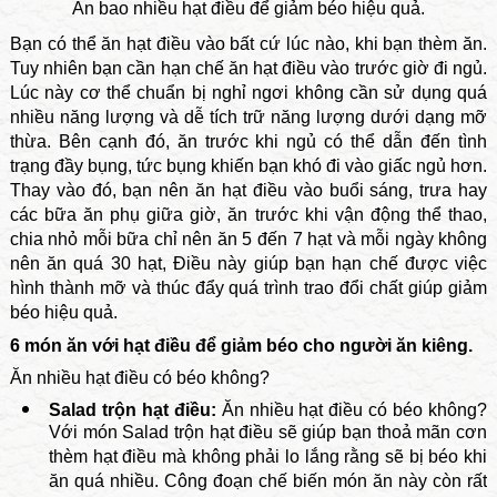
Ăn bao nhiều hạt điều để giảm béo hiệu quả.
Bạn có thể ăn hạt điều vào bất cứ lúc nào, khi bạn thèm ăn.
Tuy nhiên bạn cần hạn chế ăn hạt điều vào trước giờ đi ngủ.
Lúc này cơ thể chuẩn bị nghỉ ngơi không cần sử dụng quá
nhiều năng lượng và dễ tích trữ năng lượng dưới dạng mỡ
thừa. Bên cạnh đó, ăn trước khi ngủ có thể dẫn đến tình
trạng đầy bụng, tức bụng khiến bạn khó đi vào giấc ngủ hơn.
Thay vào đó, bạn nên ăn hạt điều vào buổi sáng, trưa hay
các bữa ăn phụ giữa giờ, ăn trước khi vận động thể thao,
chia nhỏ mỗi bữa chỉ nên ăn 5 đến 7 hạt và mỗi ngày không
nên ăn quá 30 hạt, Điều này giúp bạn hạn chế được việc
hình thành mỡ và thúc đẩy quá trình trao đổi chất giúp giảm
béo hiệu quả.
6 món ăn với hạt điều để giảm béo cho người ăn kiêng.
Ăn nhiều hạt điều có béo không?
Salad trộn hạt điều:
Ăn nhiều hạt điều có béo không?
Với món Salad trộn hạt điều sẽ giúp bạn thoả mãn cơn
thèm hạt điều mà không phải lo lắng rằng sẽ bị béo khi
ăn quá nhiều. Công đoạn chế biến món ăn này còn rất