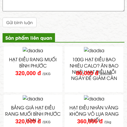
Gửi bình luận
Sản phẩm liên quan
HẠT ĐIỀU RANG MUỐI
100G HẠT ĐIỀU BAO
BÌNH PHƯỚC
NHIÊU CALO? ĂN BAO
NHIÊU HẠT ĐIỀU MỖI
320,000 đ
80,000 đ
/1KG
/200GR
NGÀY ĐỂ GIẢM CÂN
BẢNG GIÁ HẠT ĐIỀU
HẠT ĐIỀU NHÂN VÀNG
RANG MUỐI BÌNH PHƯỚC
KHÔNG VỎ LỤA RANG
LOẠI 1
MUỐI
320,000 đ
360,000 đ
/1KG
/1kg