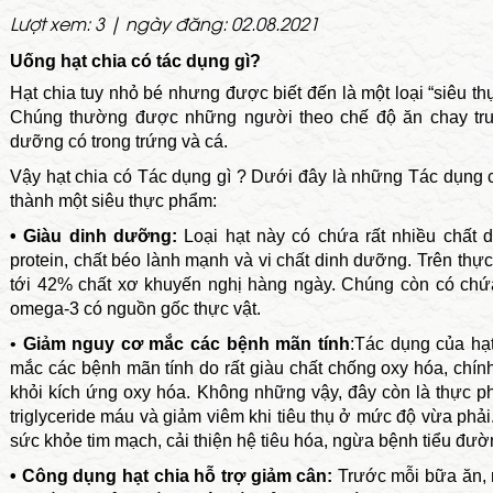
Lượt xem: 3 | ngày đăng: 02.08.2021
Uống hạt chia có tác dụng gì?
Hạt chia tuy nhỏ bé nhưng được biết đến là một loại “siêu th
Chúng thường được những người theo chế độ ăn chay trư
dưỡng có trong trứng và cá.
Vậy hạt chia có Tác dụng gì ? Dưới đây là những Tác dụng c
thành một siêu thực phẩm:
• Giàu dinh dưỡng:
Loại hạt này có chứa rất nhiều chất 
protein, chất béo lành mạnh và vi chất dinh dưỡng. Trên thực
tới 42% chất xơ khuyến nghị hàng ngày. Chúng còn có chứa
omega-3 có nguồn gốc thực vật.
•
Giảm nguy cơ mắc các bệnh mãn tính
:Tác dụng của hạ
mắc các bệnh mãn tính do rất giàu chất chống oxy hóa, chín
khỏi kích ứng oxy hóa. Không những vậy, đây còn là thực p
triglyceride máu và giảm viêm khi tiêu thụ ở mức độ vừa phải.
sức khỏe tim mạch, cải thiện hệ tiêu hóa, ngừa bệnh tiểu đ
• Công dụng hạt chia hỗ trợ giảm cân:
Trước mỗi bữa ăn, 