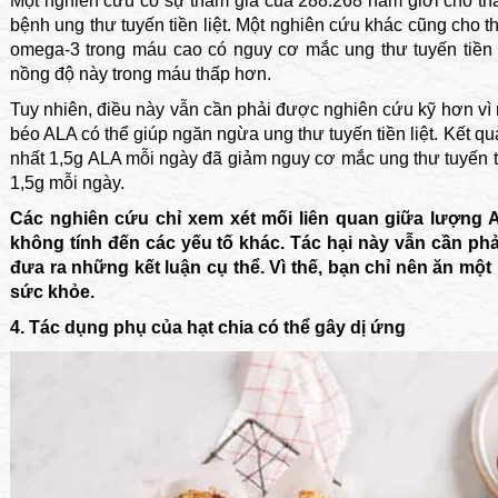
Một nghiên cứu có sự tham gia của 288.268 nam giới cho thấy
bệnh ung thư tuyến tiền liệt. Một nghiên cứu khác cũng cho 
omega-3 trong máu cao có nguy cơ mắc ung thư tuyến tiền 
nồng độ này trong máu thấp hơn.
Tuy nhiên, điều này vẫn cần phải được nghiên cứu kỹ hơn vì 
béo ALA có thể giúp ngăn ngừa ung thư tuyến tiền liệt. Kết qu
nhất 1,5g ALA mỗi ngày đã giảm nguy cơ mắc ung thư tuyến ti
1,5g mỗi ngày.
Các nghiên cứu chỉ xem xét mối liên quan giữa lượng A
không tính đến các yếu tố khác. Tác hại này vẫn cần phả
đưa ra những kết luận cụ thể. Vì thế, bạn chỉ nên ăn một
sức khỏe.
4. Tác dụng phụ của hạt chia có thể gây dị ứng