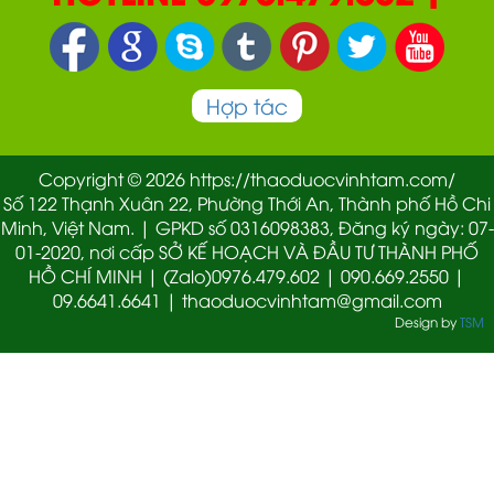
090.669.2550 | 0987.877.193
Hợp tác
Copyright © 2026 https://thaoduocvinhtam.com/
Số 122 Thạnh Xuân 22, Phường Thới An, Thành phố Hồ Chi
Minh, Việt Nam. | GPKD số 0316098383, Đăng ký ngày: 07-
01-2020, nơi cấp SỞ KẾ HOẠCH VÀ ĐẦU TƯ THÀNH PHỐ
HỒ CHÍ MINH | (Zalo)0976.479.602 | 090.669.2550 |
09.6641.6641 | thaoduocvinhtam@gmail.com
Design by
TSM