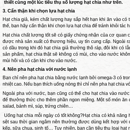
thiết cùng một lúc tiêu thụ số lượng hạt chia như trên.
3. Cẩn thận khi chọn lựa hạt chia
Hạt chia giả, kém chất lượng hay sắp hết hạn khi ăn vào có 
thế, bạn hãy cẩn thận khi chọn lựa hạt chia để tránh khỏi tác h
Hạt chia chất lượng tốt sẽ có giấy chứng nhận của cơ quan có
được nhà sản xuất có thương hiệu, uy tín cung cấp. Ngoài ra,
có dầu trong khi đó hạt chia giả thường thô ráp, đôi khi có l
sản phẩm, hạt chia thật sẽ không có mùi, cho vào nước không
mùi hôi và có cặn khi cho vào nước.
4. Nên pha hạt chia với nước lạnh
Bạn chỉ nên pha hạt chia bằng nước lạnh bởi omega-3 có trong
nhiệt cao. Nếu bạn thích uống nóng thì chỉ nên pha hạt chia 
Ngoài pha với nước, bạn cũng có thể cho hạt chia vào nước é
để thưởng thức cho thêm phần ngon miệng. Một số món ăn c
salad, bánh mì, súp, trứng chiên…
Uống hạt chia mỗi ngày có tốt không?Hạt chia có khả năng h
sệt sau thời gian ngâm nên thường được dùng kết hợp với
kếp, sữa chua, sinh tố… Tuy nhiên, bạn cần tiêu thụ loại hạt 