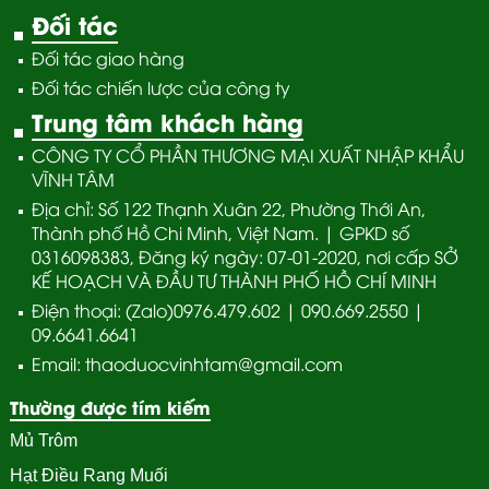
Đối tác
Đối tác giao hàng
Đối tác chiến lược của công ty
Trung tâm khách hàng
CÔNG TY CỔ PHẦN THƯƠNG MẠI XUẤT NHẬP KHẨU
VĨNH TÂM
Địa chỉ: Số 122 Thạnh Xuân 22, Phường Thới An,
Thành phố Hồ Chi Minh, Việt Nam. | GPKD số
0316098383, Đăng ký ngày: 07-01-2020, nơi cấp SỞ
KẾ HOẠCH VÀ ĐẦU TƯ THÀNH PHỐ HỒ CHÍ MINH
Điện thoại: (Zalo)0976.479.602 | 090.669.2550 |
09.6641.6641
Email: thaoduocvinhtam@gmail.com
Thường được tím kiếm
Mủ Trôm
Hạt Điều Rang Muối