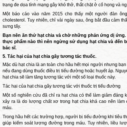
trạng đe dọa tính mạng gây khó thở, thắt chặt ở cổ họng và n
Một báo cáo vào năm 2015 cho thấy một người đàn ông 
cholesterol. Tuy nhiên, chỉ vài ngày sau, ông bắt đầu cảm th
sưng tấy.
Bạn nên ăn thử hạt chia và chờ những phản ứng dị ứng. 
thực phẩm nào thì nên ngừng sử dụng hạt chia và đến bện
bác sĩ.
5. Tác hại của hạt chia gây tương tác thuốc.
Mặc dù hạt chia là an toàn cho hầu hết mọi người nhưng bạn 
nếu đang dùng thuốc điều trị tiểu đường hoặc huyết áp. Nguyê
hạt chia sẽ làm tăng tương tác với một số loại thuốc này.
Tác hại của hạt chia gây tương tác với thuốc trị tiểu đường
Một số nghiên cứu đã chỉ ra hạt chia có thể làm giảm đáng
xảy ra là do lượng chất xơ trong hạt chia khá cao nên làm
máu.
Trong hầu hết các trường hợp, người bị tiểu đường khi tiêu t
giúp kiểm soát lượng đường trong máu. Tuy nhiên, liều lượn