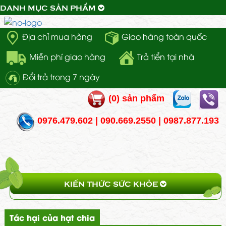
DANH MỤC SẢN PHẨM
Địa chỉ mua hàng
Giao hàng toàn quốc
Miễn phí giao hàng
Trả tiển tại nhà
Đổi trả trong 7 ngày
(
0
) sản phẩm
0976.479.602 | 090.669.2550 | 0987.877.193
KIẾN THỨC SỨC KHỎE
Tác hại của hạt chia