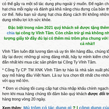
có thể gây ra một số tác dụng phụ ngoài ý muốn. Để ngăn ch
hạt chia mỗi ngày và đánh giá khả năng chịu đựng của bản th
cơ thể. Nếu bạn sử dụng hạt chia đúng cách thì không nhữn
dụng nhiều lợi ích sức khỏe.
Đặc biệt trong năm 2021 quý khách sẽ được tặng thê
chia
tại công ty Vĩnh Tâm. Còn chần trừ gì mà không n
lượng giấy tờ đầy đủ lại có thêm mủ trôm pha chung với h
cả nhà!!
Vĩnh Tâm luôn đặt lương tâm và uy tín lên hàng đầu, chúng tôi
lấy lại được những gì xứng đáng nhất, hãy tự mình kiểm ch
đắn nhất khi mua các sản phẩm tại Công Ty Vĩnh Tâm.
* Công Ty CP TM XNK Vĩnh Tâm tự hào là nhà sản xuất phân
quy mô hàng đầu Việt Nam. Là sự lựa chọn tốt nhất cho nh
với quy mô lớn.
*
Đơn vị chúng tôi cung cấp hạt chia nhập khẩu chính ngạch
hơn khi mua hàng chúng tôi đảm bảo quý khách
được đổi t
hàng trong vòng 20 ngày.
Mủ trôm có tác dụng gì
? |
công dụng củ
Xem thêm: