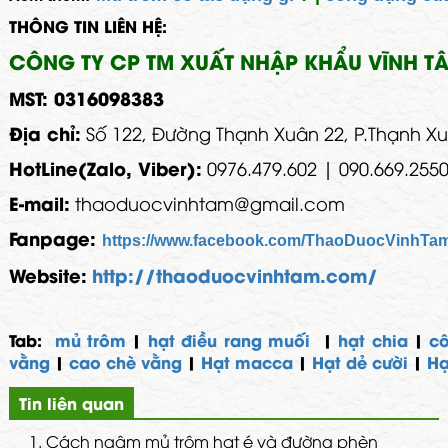
THÔNG TIN LIÊN HỆ:
CÔNG TY CP TM XUẤT NHẬP KHẨU VĨNH T
MST: 0316098383
Địa chỉ:
Số 122, Đường Thạnh Xuân 22, P.Thạnh X
HotLine(Zalo, Viber):
0976.479.602 | 090.669.255
E-mail:
thaoduocvinhtam@gmail.com
Fanpage:
https://www.facebook.com/ThaoDuocVinhTam
Website:
http://thaoduocvinhtam.com/
Tab:
mủ trôm
|
hạt điều rang muối
|
hạt chia
|
c
vằng
|
cao chè vằng
|
Hạt macca
|
Hạt dẻ cười
|
Hạ
Tin liên quan
1.
Cách ngâm mủ trôm hạt é và đường phèn