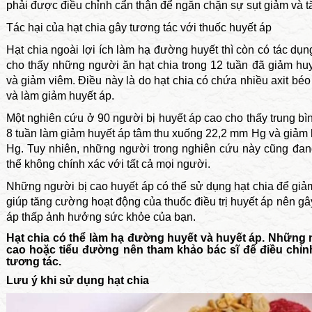
phải được điều chỉnh cẩn thận để ngăn chặn sự sụt giảm và 
Tác hại của hạt chia gây tương tác với thuốc huyết áp
Hạt chia ngoài lợi ích làm hạ đường huyết thì còn có tác dụ
cho thấy những người ăn hạt chia trong 12 tuần đã giảm h
và giảm viêm. Điều này là do hạt chia có chứa nhiều axit b
và làm giảm huyết áp.
Một nghiên cứu ở 90 người bị huyết áp cao cho thấy trung bì
8 tuần làm giảm huyết áp tâm thu xuống 22,2 mm Hg và giảm
Hg. Tuy nhiên, những người trong nghiên cứu này cũng đan
thể không chính xác với tất cả mọi người.
Những người bị cao huyết áp có thể sử dụng hạt chia để giảm 
giúp tăng cường hoạt động của thuốc điều trị huyết áp nên gây
áp thấp ảnh hưởng sức khỏe của bạn.
Hạt chia có thể làm hạ đường huyết và huyết áp. Những n
cao hoặc tiểu đường nên tham khảo bác sĩ để điều chỉ
tương tác.
Lưu ý khi sử dụng hạt chia