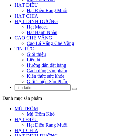
HẠT ĐIỀU
Hạt Điều Rang Muối
HẠT CHIA
HẠT DINH DƯỠNG
Hạt Macca
Hạt Hạnh Nhân
CAO CHÈ VẰNG
Cao Lá Vằng-Chè Vằng
TIN TỨC
Giới thiệu
Liên hệ
Hướng dẫn đặt hàng
Cách dùng sản phẩm
Kiến thức sức khỏe
Giới Thiệu Sản Phẩm
Danh mục sản phẩm
MỦ TRÔM
Mủ Trôm Khô
HẠT ĐIỀU
Hạt Điều Rang Muối
HẠT CHIA
HẠT DINH DƯỠNG