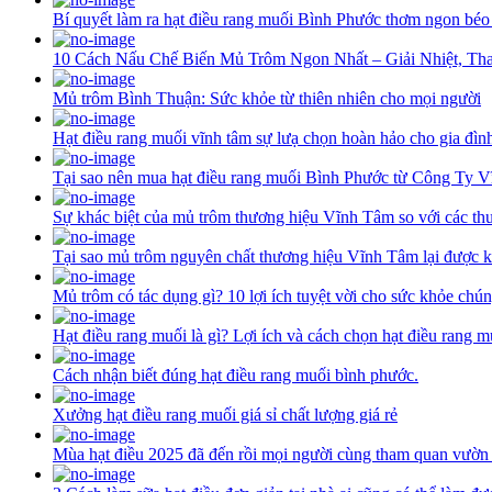
Bí quyết làm ra hạt điều rang muối Bình Phước thơm ngon béo
10 Cách Nấu Chế Biến Mủ Trôm Ngon Nhất – Giải Nhiệt, Th
Mủ trôm Bình Thuận: Sức khỏe từ thiên nhiên cho mọi người
Hạt điều rang muối vĩnh tâm sự lưạ chọn hoàn hảo cho gia đìn
Tại sao nên mua hạt điều rang muối Bình Phước từ Công Ty 
Sự khác biệt của mủ trôm thương hiệu Vĩnh Tâm so với các th
Tại sao mủ trôm nguyên chất thương hiệu Vĩnh Tâm lại được k
Mủ trôm có tác dụng gì? 10 lợi ích tuyệt vời cho sức khỏe chún
Hạt điều rang muối là gì? Lợi ích và cách chọn hạt điều rang 
Cách nhận biết đúng hạt điều rang muối bình phước.
Xưởng hạt điều rang muối giá sỉ chất lượng giá rẻ
Mùa hạt điều 2025 đã đến rồi mọi người cùng tham quan vườn 