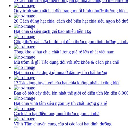
2 Cách làm sữa hạt điều đơn giản tại nhà ai cũng có thể làm đư
Quy trình sản xuất hạt điều rang muối bình phước thương hiệu
20 Cách dùng hạt chia, cách chế biến hạt chia siêu ngon bổ dư
Hạt chia sỉ siêu sạch giá bao nhiêu tiền 1kg
Công thức nấu sữa bí đỏ hạt điều thơm ngon dinh dưỡng tại nh
Tổng kho sỉ hạt chia chất lượng giá rẻ lớn nhất việt nam
Mủ trôm là gì? Tác dụng đối với sức khỏe & cách pha chế
Hạt chia có tác dụng gì mua ở đâu uy tín chất lượng
13 Tác dụng tuyệt với của hạt chia không phải ai cũng biết
Bạn có biết cây điều lớn nhất thế giới có diện tích lên đến 8.0
Hạt chia vĩnh tâm siêu ngon uy tín chất lượng giá rẻ
Cách làm hạt điều rang muối thơm ngon tại nhà
Vĩnh Tâm chuyên cung cấp sỉ các loại hạt dinh dưỡng