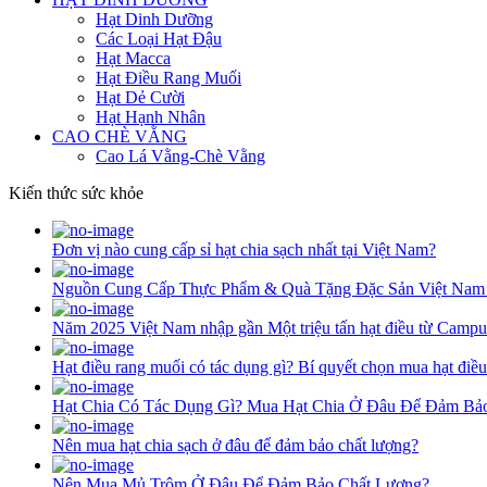
Hạt Dinh Dưỡng
Các Loại Hạt Đậu
Hạt Macca
Hạt Điều Rang Muối
Hạt Dẻ Cười
Hạt Hạnh Nhân
CAO CHÈ VẰNG
Cao Lá Vằng-Chè Vằng
Kiến thức sức khỏe
Đơn vị nào cung cấp sỉ hạt chia sạch nhất tại Việt Nam?
Nguồn Cung Cấp Thực Phẩm & Quà Tặng Đặc Sản Việt Nam
Năm 2025 Việt Nam nhập gần Một triệu tấn hạt điều từ Campu
Hạt điều rang muối có tác dụng gì? Bí quyết chọn mua hạt điề
Hạt Chia Có Tác Dụng Gì? Mua Hạt Chia Ở Đâu Để Đảm Bả
Nên mua hạt chia sạch ở đâu để đảm bảo chất lượng?
Nên Mua Mủ Trôm Ở Đâu Để Đảm Bảo Chất Lượng?