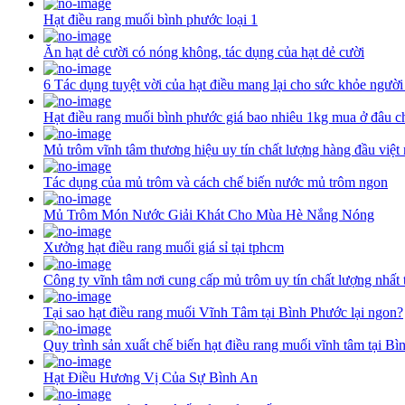
Hạt điều rang muối bình phước loại 1
Ăn hạt dẻ cười có nóng không, tác dụng của hạt dẻ cười
6 Tác dụng tuyệt vời của hạt điều mang lại cho sức khỏe người
Hạt điều rang muối bình phước giá bao nhiêu 1kg mua ở đâu c
Mủ trôm vĩnh tâm thương hiệu uy tín chất lượng hàng đầu việt
Tác dụng của mủ trôm và cách chế biến nước mủ trôm ngon
Mủ Trôm Món Nước Giải Khát Cho Mùa Hè Nắng Nóng
Xưởng hạt điều rang muối giá sỉ tại tphcm
Công ty vĩnh tâm nơi cung cấp mủ trôm uy tín chất lượng nhất 
Tại sao hạt điều rang muối Vĩnh Tâm tại Bình Phước lại ngon?
Quy trình sản xuất chế biến hạt điều rang muối vĩnh tâm tại B
Hạt Điều Hương Vị Của Sự Bình An