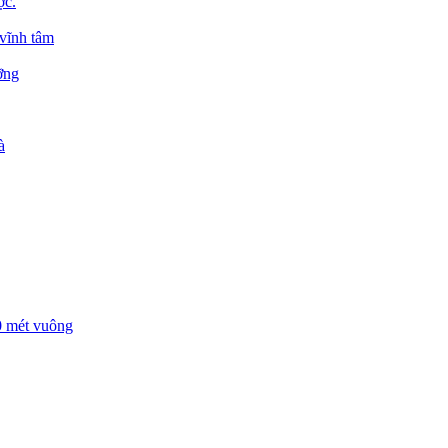
ợc.
 vĩnh tâm
ỡng
à
00 mét vuông