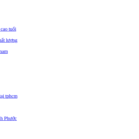
 cao tuổi
hất lượng
 nam
tại tphcm
ình Phước