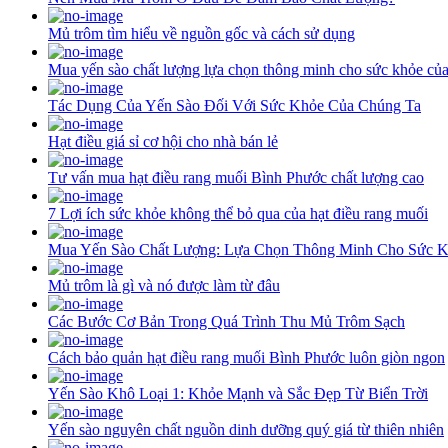
Mủ trôm tìm hiểu về nguồn gốc và cách sử dụng
Mua yến sào chất lượng lựa chọn thông minh cho sức khỏe củ
Tác Dụng Của Yến Sào Đối Với Sức Khỏe Của Chúng Ta
Hạt điều giá sỉ cơ hội cho nhà bán lẻ
Tư vấn mua hạt điều rang muối Bình Phước chất lượng cao
7 Lợi ích sức khỏe không thể bỏ qua của hạt điều rang muối
Mua Yến Sào Chất Lượng: Lựa Chọn Thông Minh Cho Sức 
Mủ trôm là gì và nó được làm từ đâu
Các Bước Cơ Bản Trong Quá Trình Thu Mủ Trôm Sạch
Cách bảo quản hạt điều rang muối Bình Phước luôn giòn ngon
Yến Sào Khô Loại 1: Khỏe Mạnh và Sắc Đẹp Từ Biển Trời
Yến sào nguyên chất nguồn dinh dưỡng quý giá từ thiên nhiên