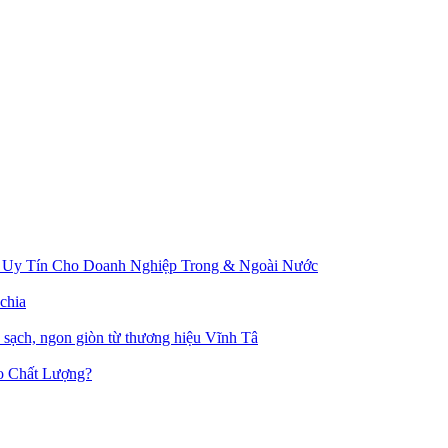
 Uy Tín Cho Doanh Nghiệp Trong & Ngoài Nước
chia
u sạch, ngon giòn từ thương hiệu Vĩnh Tâ
o Chất Lượng?