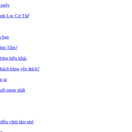
 ngậy
anh Lọc Cơ Thể
h bạn
Vĩnh Tâm?
ương hiệu khác
hách hàng yêu thích?
g ta
muối ngon nhất
điều vĩnh tâm nhé