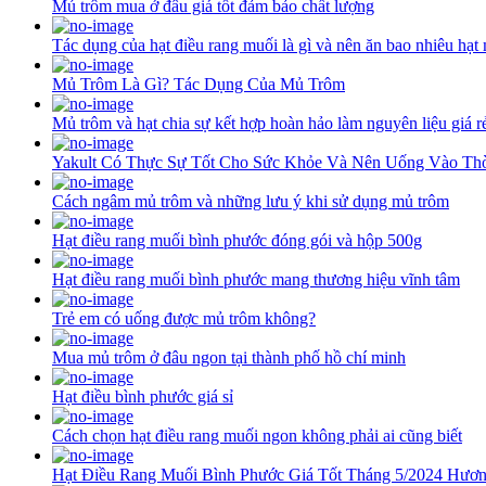
Mủ trôm mua ở đâu giá tốt đảm bảo chất lượng
Tác dụng của hạt điều rang muối là gì và nên ăn bao nhiêu hạt
Mủ Trôm Là Gì? Tác Dụng Của Mủ Trôm
Mủ trôm và hạt chia sự kết hợp hoàn hảo làm nguyên liệu giá rẻ
Yakult Có Thực Sự Tốt Cho Sức Khỏe Và Nên Uống Vào Th
Cách ngâm mủ trôm và những lưu ý khi sử dụng mủ trôm
Hạt điều rang muối bình phước đóng gói và hộp 500g
Hạt điều rang muối bình phước mang thương hiệu vĩnh tâm
Trẻ em có uống được mủ trôm không?
Mua mủ trôm ở đâu ngon tại thành phố hồ chí minh
Hạt điều bình phước giá sỉ
Cách chọn hạt điều rang muối ngon không phải ai cũng biết
Hạt Điều Rang Muối Bình Phước Giá Tốt Tháng 5/2024 Hươn