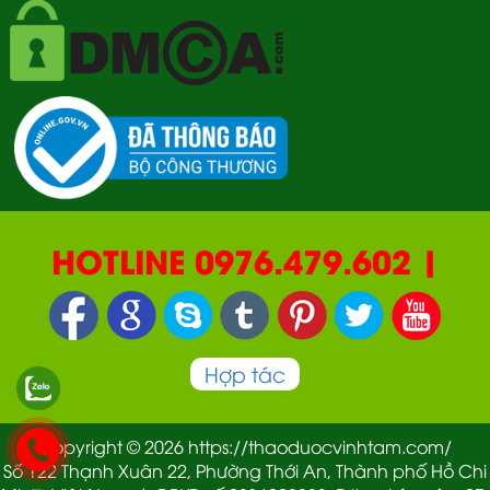
HOTLINE 0976.479.602 |
090.669.2550 | 0987.877.193
Hợp tác
Copyright © 2026 https://thaoduocvinhtam.com/
Số 122 Thạnh Xuân 22, Phường Thới An, Thành phố Hồ Chi