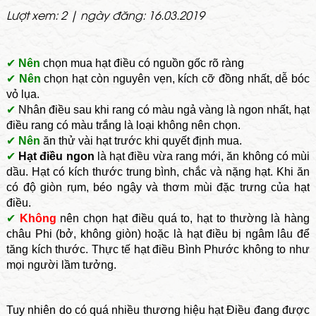
Lượt xem: 2 | ngày đăng: 16.03.2019
✔
Nên
chọn mua hạt điều có nguồn gốc rõ ràng
✔
Nên
chọn hạt còn nguyên vẹn, kích cỡ đồng nhất, dễ bóc
vỏ lụa.
✔
Nhân điều sau khi rang có màu ngả vàng là ngon nhất, hạt
điều rang có màu trắng là loại không nên chọn.
✔
Nên
ăn thử vài hạt trước khi quyết định mua.
✔
Hạt điều ngon
là hạt điều vừa rang mới, ăn không có mùi
dầu. Hạt có kích thước trung bình, chắc và nặng hạt. Khi ăn
có độ giòn rụm, béo ngậy và thơm mùi đặc trưng của hạt
điều.
✔
Không
nên chọn hạt điều quá to, hạt to thường là hàng
châu Phi (bở, không giòn) hoặc là hạt điều bị ngâm lâu để
tăng kích thước. Thực tế hạt điều Bình Phước không to như
mọi người lầm tưởng.
Tuy nhiên do có quá nhiều thương hiệu hạt Điều đang được