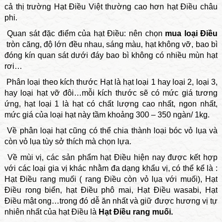
cả thị trường Hạt Điều Việt thường cao hơn hạt Điều châu
phi.
Quan sát đặc điểm của hạt Điều: nên chọn
mua loại Điều
tròn căng, độ lớn đều nhau, sáng màu, hạt không vỡ, bao bì
đóng kín quan sát dưới đáy bao bì không có nhiều mùn hạt
rơi…
Phân loại theo kích thước Hạt là hạt loại 1 hay loại 2, loại 3,
hay loại hạt vỡ đôi…mỗi kích thước sẽ có mức giá tương
ứng, hạt loại 1 là hạt có chất lượng cao nhất, ngon nhất,
mức giá của loại hạt này tầm khoảng 300 – 350 ngàn/ 1kg.
Về phân loại hạt cũng có thể chia thành loại bóc vỏ lụa và
còn vỏ lụa tùy sở thích mà chọn lựa.
Về mùi vị, các sản phẩm hạt Điều hiện nay được kết hợp
với các loại gia vị khác nhằm đa dạng khẩu vị, có thể kể là :
Hạt Điều rang muối
( rang Điều còn vỏ lụa với muối),
Hạt
Điều rong biển, hạt Điều phô mai, Hạt Điều wasabi, Hạt
Điều mật ong…trong đó dễ ăn nhất và giữ được hương vị tự
nhiên nhất của hạt Điều là
Hạt Điều rang muối.