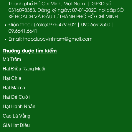
Thành phố Hồ Chi Minh, Việt Nam. | GPKD số
0316098383, Đăng ký ngày: 07-01-2020, nơi cấp SỞ
KẾ HOẠCH VÀ ĐẦU TƯ THÀNH PHỐ HỒ CHÍ MINH
Điện thoại: (Zalo)0976.479.602 | 090.669.2550 |
09.6641.6641
Email: thaoduocvinhtam@gmail.com
Thường được tím kiếm
Mủ Trôm
Hạt Điều Rang Muối
Hạt Chia
Hạt Macca
Hạt Dẻ Cười
Hạt Hạnh Nhân
Cao Lá Vằng
Giá Hạt Điều