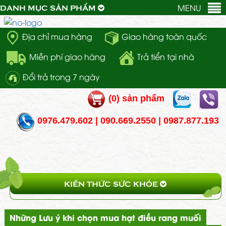
MENU
DANH MỤC SẢN PHẨM
Địa chỉ mua hàng
Giao hàng toàn quốc
Miễn phí giao hàng
Trả tiển tại nhà
Đổi trả trong 7 ngày
(
0
) sản phẩm
0976.479.602 | 090.669.2550 | 0987.877.193
KIẾN THỨC SỨC KHỎE
Những Lưu ý khi chọn mua hạt điều rang muối