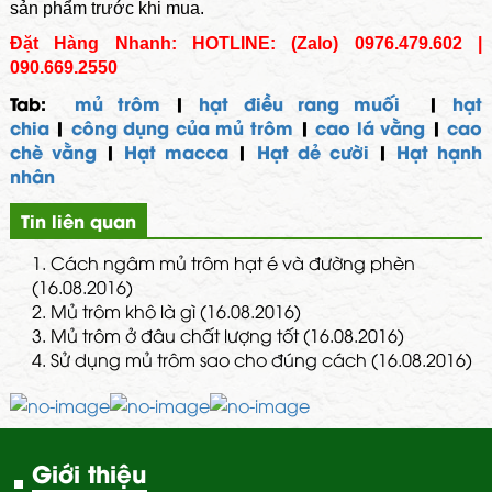
sản phẩm trước khi mua.
Đặt Hàng Nhanh: HOTLINE: (Zalo) 0976.479.602 |
090.669.2550
Tab:
mủ trôm
|
hạt điều rang muối
|
hạt
chia
|
công dụng của mủ trôm
|
cao lá vằng
|
cao
chè vằng
|
Hạt macca
|
Hạt dẻ cười
|
Hạt hạnh
nhân
Tin liên quan
1.
Cách ngâm mủ trôm hạt é và đường phèn
(16.08.2016)
2.
Mủ trôm khô là gì (16.08.2016)
3.
Mủ trôm ở đâu chất lượng tốt (16.08.2016)
4.
Sử dụng mủ trôm sao cho đúng cách (16.08.2016)
Giới thiệu