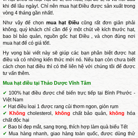
khi để lâu ngày!. Chỉ nên mua hạt Điều được sản xuất trong
vòng 4 tháng gần nhất!.
Như vậy để chọn
mua hạt Điều
cũng rất đơn giản phải
không, quý khách chỉ cần để ý một chút về kích thước hạt,
bao bì bảo quản, nguồn gốc hạt Điều , và chọn đúng nơi
mua hạt để có giá tốt!.
Hy vọng bài viết này sẽ giúp các bạn phân biệt được hạt
điều và có những kiến thức mới nó. Nếu bạn còn chưa biết
cách chọn hạt điều thì có thể liên hệ với chúng tôi để được
tư vấn thêm.
Mua hạt điều tại Thảo Dược Vĩnh Tâm
✔
100% hạt điều được chế biến trực tiếp tại Bình Phước -
Việt Nam
✔
Hạt điều loại 1 được rang củi thơm ngon, giòn rụm
✔
Không
cholesterol,
không
chất bảo quản,
không
hóa
chất độc hại
✔
Bao bì đẹp mắt, sang trọng, thích hợp làm quà biếu Tết
✔
Mua hàng nhanh, giao hàng toàn quốc, được dùng thử