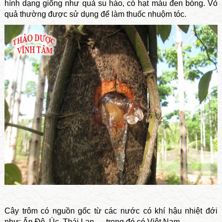
hình dạng giống như quả su hào, có hạt màu đen bóng. Vỏ
quả thường được sử dụng để làm thuốc nhuộm tóc.
Cây trôm có nguồn gốc từ các nước có khí hậu nhiệt đới
như: Ấn Độ, Úc, Thái Lan,… trong đó có Việt Nam.