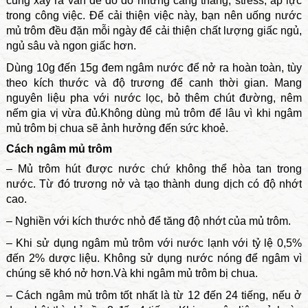
cũng xảy ra vấn đề đó do những căng thẳng, stress, áp lực
trong công việc. Để cải thiện việc này, bạn nên uống nước
mủ trôm đều đặn mỗi ngày để cải thiện chất lượng giấc ngủ,
ngủ sâu và ngon giấc hơn.
Dùng 10g đến 15g đem ngâm nước để nở ra hoàn toàn, tùy
theo kích thước và độ trương để canh thời gian. Mang
nguyên liệu pha với nước lọc, bỏ thêm chút đường, nêm
nếm gia vị vừa đủ.Không dùng mủ trôm để lâu vì khi ngâm
mủ trôm bị chua sẽ ảnh hưởng đến sức khoẻ.
Cách ngâm mủ trôm
– Mủ trôm hút được nước chứ không thể hòa tan trong
nước. Từ đó trương nở và tạo thành dung dịch có độ nhớt
cao.
– Nghiền với kích thước nhỏ để tăng độ nhớt của mủ trôm.
– Khi sử dụng ngâm mủ trôm với nước lạnh với tỷ lệ 0,5%
đến 2% dược liệu. Không sử dụng nước nóng để ngâm vì
chúng sẽ khó nở hơn.Và khi ngâm mủ trôm bị chua.
– Cách ngâm mủ trôm tốt nhất là từ 12 đến 24 tiếng, nếu ở