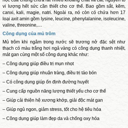
vi lượng hết sức cần thiết cho cơ thể. Bao gồm sắt, kẽm,
canxi, kali, magie, natri. Ngoài ra, nó còn có chứa hơn 17
loại axit amin gồm lysine, leucine, phenylalanine, isoleucine,
valine, threonine,…
Công dụng của mủ trôm
Mủ trôm khi ngâm trong nước sẽ trương nở đặc sệt như
thạch có màu trắng hơi ngả vàng có công dụng thanh nhiệt,
mát gan cùng một số công dụng khác như:
– Công dụng giúp điều trị mụn nhọt
– Công dụng giúp nhuận tràng, điều trị táo bón
– Có công dụng giúp ổn định đường huyết
– Cung cấp nguồn năng lượng thiết yếu cho cơ thể
– Giúp cải thiện hệ xương khớp, giải độc mát gan
– Giúp ngủ ngon, giảm stress, tốt cho hệ tiêu hóa
– Công dụng giúp làm đẹp da và chống oxy hóa