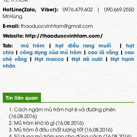
HotLine(Zalo, Viber):
0976.479.602 | 090.669.2550
Mr.Hùng
E-mail:
thaoduocvinhtam@gmail.com
Website:
http://thaoduocvinhtam.com/
Tab:
mủ trôm
|
hạt điều rang muối
|
hạt
chia
|
công dụng của mủ trôm
|
cao lá vằng
|
cao
chè vằng
|
Hạt macca
|
Hạt dẻ cười
|
Hạt hạnh
nhân
Tin liên quan
1.
Cách ngâm mủ trôm hạt é và đường phèn
(16.08.2016)
2.
Mủ trôm khô là gì (16.08.2016)
3.
Mủ trôm ở đâu chất lượng tốt (16.08.2016)
4.
Sử dụng mủ trôm sao cho đúng cách (16.08.2016)