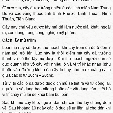
Ở nước ta, cây được trồng nhiều ở các tỉnh miền Nam Trung
Bộ và các vùng thuộc tỉnh Bình Phước, Bình Thuận, Ninh
Thuận, Tiền Giang.
Cây này chủ yếu được lấy mủ để làm nước giải khát, ngoài
ra, còn dùng trong công nghiệp mỹ phẩm.
Cách lấy mủ trôm
Loại mủ này sẽ được thu hoạch khi cây trôm đã đủ 5 đến 7
năm tuổi trở lên. Lúc này là thời điểm mà cây đã trưởng
thành và có thể lấy mủ được. Khi thu hoạch, người dân sẽ
đục quanh lớp vỏ cây với nhiều lỗ và vị trí khác nhau (phụ
thuộc vào đường kính của cây to hay nhỏ mà khoảng cách
giữa các lỗ từ 10cm – 20cm).
Từ vị trí các lỗ đã được đục dịch mủ sẽ tiết ra và tự đông lại,
người ta sẽ dụng bao nilong hoặc các vật dụng cần thiết bó
vị trí chảy mủ lại để khỏi bám bụi bẩn.
Sau khi mủ cây khô, người dân chỉ cần thu lấy chúng đem
về. Sau khoảng 10 ngày các lỗ đục sẽ tự liền lại cho đến khi