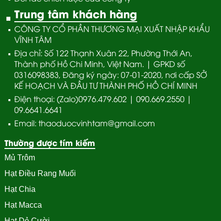
Trung tâm khách hàng
CÔNG TY CỔ PHẦN THƯƠNG MẠI XUẤT NHẬP KHẨU
VĨNH TÂM
Địa chỉ: Số 122 Thạnh Xuân 22, Phường Thới An,
Thành phố Hồ Chi Minh, Việt Nam. | GPKD số
0316098383, Đăng ký ngày: 07-01-2020, nơi cấp SỞ
KẾ HOẠCH VÀ ĐẦU TƯ THÀNH PHỐ HỒ CHÍ MINH
Điện thoại: (Zalo)0976.479.602 | 090.669.2550 |
09.6641.6641
Email: thaoduocvinhtam@gmail.com
Thường được tím kiếm
Mủ Trôm
Hạt Điều Rang Muối
Hạt Chia
Hạt Macca
Hạt Dẻ Cười