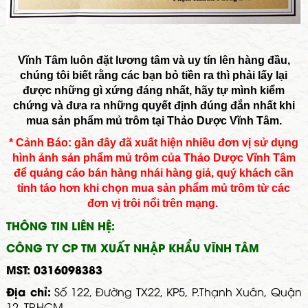
Vĩnh Tâm luôn đặt lương tâm và uy tín lên hàng đầu,
chúng tôi biết rằng các bạn bỏ tiền ra thì phải lấy lại
được những gì xứng đáng nhất, hãy tự mình kiểm
chứng và đưa ra những quyết định đúng đắn nhất khi
mua sản phẩm mủ trôm tại Thảo Dược Vĩnh Tâm.
* Cảnh Báo: gần đây đã xuất hiện nhiều đơn vị sử dụng
hình ảnh sản phẩm mủ trôm của Thảo Dược Vĩnh Tâm
để quảng cáo bán hàng nhái hàng giả, quý khách cần
tỉnh táo hơn khi chọn mua sản phẩm mủ trôm từ các
đơn vị trôi nổi trên mạng.
THÔNG TIN LIÊN HỆ:
CÔNG TY CP TM XUẤT NHẬP KHẨU VĨNH TÂM
MST: 0316098383
Địa chỉ:
Số 122, Đường TX22, KP5, P.Thạnh Xuân, Quận
12, TP.HCM