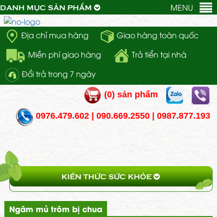
MENU
DANH MỤC SẢN PHẨM
Địa chỉ mua hàng
Giao hàng toàn quốc
Miễn phí giao hàng
Trả tiển tại nhà
Đổi trả trong 7 ngày
(
0
) sản phẩm
0976.479.602 | 090.669.2550 | 0987.877.193
KIẾN THỨC SỨC KHỎE
Ngâm mủ trôm bị chua