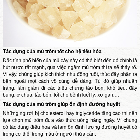
Tác dụng của mủ trôm tốt cho hệ tiêu hóa
Đặc tính phổ biến của mủ cây này có thể biết đến đó chính là
hút nước rất mạnh, qua việc ngâm mủ trôm thì ta sẽ thấy rõ.
Vì vậy, chúng giúp kích thích nhu động ruột, thúc đẩy phân ra
bên ngoài một cách vô cùng dễ dàng. Từ đó giúp nhuận
tràng, làm giảm đi các triệu chứng táo bón, khó tiêu, đầy
bụng, ợ chua, táo bón, tốt cho bệnh kiết lỵ, xơ gan,…
Tác dụng của mủ trôm giúp ổn định đường huyết
Những người bị cholesterol hay triglyceride tăng cao thì nên
lựa chọn mủ trôm đưa vào thức uống hàng ngày. Vì chúng
có tác dụng điều hòa và làm ổn định lượng đường huyết có
trong cơ thể, trong máu ở người thừa cân.