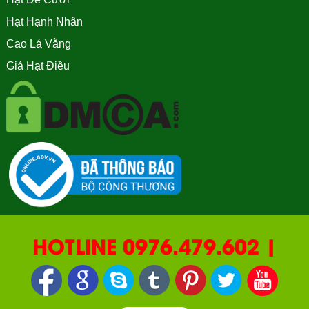
Hạt Hạnh Nhân
Cao Lá Vằng
Giá Hạt Điều
HOTLINE 0976.479.602 |
090.669.2550 | 0987.877.193