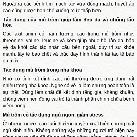
Ngoài ra các bệnh tim mạch, xơ vữa động mạch, huyết áp
cao cũng được hạn chế xuống mức thấp hơn.
Tác dụng của mủ trôm giúp làm đẹp da và chống lão
hóa
Các axit amin có hàm lượng cao trong mủ trôm như:
threonine, valine, leucine và kẽm giúp phục hồi làn da, bảo
vệ da khỏi các tác nhân xấu bên ngoài, duy trì sự khỏe
mạnh, tẩy tế bào chết và thúc đẩy hình thành tái tạo tế bào
da mới.
Tác dụng mủ trôm trong nha khoa
Nhờ có tính kết dính cao, nó thường được ứng dụng rất
nhiều trong nha khoa. Nghe có vẻ lạ lẫm nhưng hoàn toàn là
sự thật. Dùng làm chất để kết dính răng giả, kháng khuẩn,
chống viêm nên đóng vai trò là thành phần chính chữa bệnh
viêm họng.
Mủ trôm có tác dụng ngủ ngon, giảm stress
Ở những người cao tuổi thường xuyên xuất hiện chứng mất
ngủ kinh niên. Không những vậy những người trẻ hiện nay