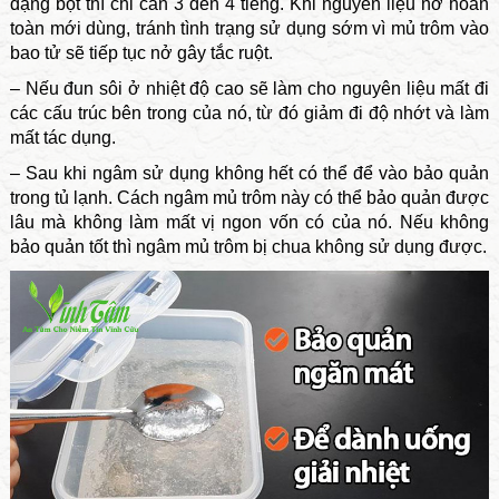
dạng bột thì chỉ cần 3 đến 4 tiếng. Khi nguyên liệu nở hoàn
toàn mới dùng, tránh tình trạng sử dụng sớm vì mủ trôm vào
bao tử sẽ tiếp tục nở gây tắc ruột.
– Nếu đun sôi ở nhiệt độ cao sẽ làm cho nguyên liệu mất đi
các cấu trúc bên trong của nó, từ đó giảm đi độ nhớt và làm
mất tác dụng.
– Sau khi ngâm sử dụng không hết có thể để vào bảo quản
trong tủ lạnh. Cách ngâm mủ trôm này có thể bảo quản được
lâu mà không làm mất vị ngon vốn có của nó. Nếu không
bảo quản tốt thì ngâm mủ trôm bị chua không sử dụng được.