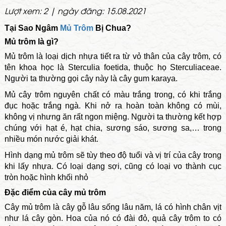
Lượt xem: 2 | ngày đăng: 15.08.2021
Tại Sao Ngâm
Mủ Trôm
Bị Chua?
Mủ trôm là gì?
Mủ trôm
là loại dịch nhựa tiết ra từ vỏ thân của cây trôm, có
tên khoa học là Sterculia foetida, thuộc họ Sterculiaceae.
Người ta thường gọi cây này là cây gum karaya.
Mủ cây trôm
nguyên chất có màu trắng trong, có khi trắng
đục hoặc trắng ngà. Khi nở ra hoàn toàn không có mùi,
không vị nhưng ăn rất ngon miệng. Người ta thường kết hợp
chúng với hạt é, hạt chia, sương sáo, sương sa,… trong
nhiều món nước giải khát.
Hình dạng mủ trôm sẽ tùy theo độ tuổi và vị trí của cây trong
khi lấy nhựa. Có loại dạng sợi, cũng có loại vo thành cục
tròn hoặc hình khối nhỏ
Đặc điểm của cây mủ trôm
Cây mủ trôm là cây gỗ lâu sống lâu năm, lá có hình chân vịt
như lá cây gòn. Hoa của nó có đài đỏ, quả cây trôm to có