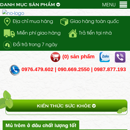
MENU
DANH MỤC SẢN PHẨM
Địa chỉ mua hàng
Giao hàng toàn quốc
Miễn phí giao hàng
Trả tiển tại nhà
Đổi trả trong 7 ngày
(
0
) sản phẩm
0976.479.602 | 090.669.2550 | 0987.877.193
KIẾN THỨC SỨC KHỎE
Mủ trôm ở đâu chất lượng tốt