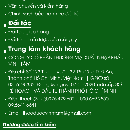
Vận chuyển và kiểm hàng
Chính sách bảo hành và đổi trả
Đối tác
Đối tác giao hàng
Đối tác chiến lược của công ty
Trung tâm khách hàng
CÔNG TY CỔ PHẦN THƯƠNG MẠI XUẤT NHẬP KHẨU
VĨNH TÂM
Địa chỉ: Số 122 Thạnh Xuân 22, Phường Thới An,
Thành phố Hồ Chi Minh, Việt Nam. | GPKD số
0316098383, Đăng ký ngày: 07-01-2020, nơi cấp SỞ
KẾ HOẠCH VÀ ĐẦU TƯ THÀNH PHỐ HỒ CHÍ MINH
Điện thoại: (Zalo)0976.479.602 | 090.669.2550 |
09.6641.6641
Email: thaoduocvinhtam@gmail.com
Thường được tím kiếm