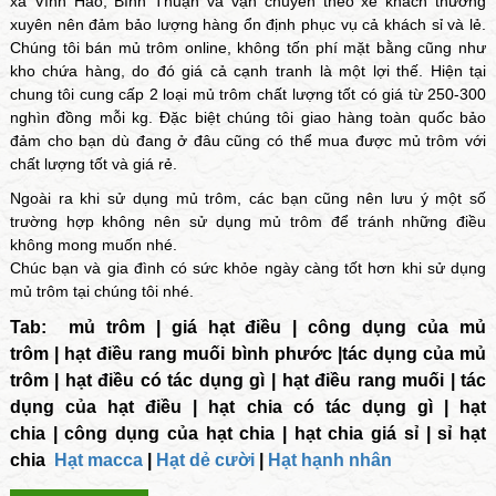
xã Vĩnh Hảo, Bình Thuận và vận chuyển theo xe khách thường
xuyên nên đảm bảo lượng hàng ổn định phục vụ cả khách sỉ và lẻ.
Chúng tôi bán mủ trôm online, không tốn phí mặt bằng cũng như
kho chứa hàng, do đó giá cả cạnh tranh là một lợi thế. Hiện tại
chung tôi cung cấp 2 loại mủ trôm chất lượng tốt có giá từ 250-300
nghìn đồng mỗi kg. Đặc biệt chúng tôi giao hàng toàn quốc bảo
đảm cho bạn dù đang ở đâu cũng có thể mua được mủ trôm với
chất lượng tốt và giá rẻ.
Ngoài ra khi sử dụng mủ trôm, các bạn cũng nên lưu ý một số
trường hợp không nên sử dụng
mủ trôm
để tránh những điều
không mong muốn nhé.
Chúc bạn và gia đình có sức khỏe ngày càng tốt hơn khi sử dụng
mủ trôm tại chúng tôi nhé.
Tab:
mủ trôm
|
giá hạt điều
|
công dụng của mủ
trôm
|
hạt điều rang muối bình phước
|
tác dụng của mủ
trôm
|
hạt điều có tác dụng gì
|
hạt điều rang muối
|
tác
dụng của hạt điều
|
hạt chia có tác dụng gì
|
hạt
chia
|
công dụng của hạt chia
|
hạt chia giá sỉ
|
sỉ hạt
chia
Hạt macca
|
Hạt dẻ cười
|
Hạt hạnh nhân