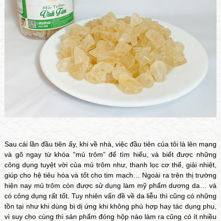
Sau cái lần đầu tiên ấy, khi về nhà, việc đầu tiên của tôi là lên mạng
và gõ ngay từ khóa “
mủ trôm
” để tìm hiểu, và biết được những
công dụng tuyệt vời của mủ trôm như, thanh lọc cơ thể, giải nhiệt,
giúp cho hệ tiêu hóa và tốt cho tim mạch… Ngoài ra trên thị trường
hiện nay mủ trôm còn được sử dụng làm mỹ phẩm dương da… và
có công dụng rất tốt. Tuy nhiên vấn đề về da liễu thì cũng có những
tồn tại như khi dùng bị dị ứng khi không phù hợp hay tác dụng phụ,
vì suy cho cùng thì sản phẩm đóng hộp nào làm ra cũng có ít nhiều