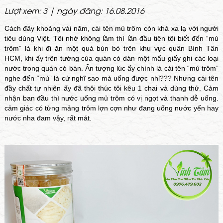
Lượt xem: 3 | ngày đăng: 16.08.2016
Cách đây khoảng vài năm, cái tên mủ trôm còn khá xa lạ với người
tiêu dùng Việt. Tôi nhớ không lầm thì lần đầu tiên tôi biết đến “mủ
trôm” là khi đi ăn một quá bún bò trên khu vực quân Bình Tân
HCM, khi ấy trên tường của quán có dán một mẩu giấy ghi các loại
nước trong quán có bán. Ấn tượng lúc ấy chính là cái tên “mủ trôm”
nghe đến “mủ” là cứ nghĩ sao mà uống được nhỉ??? Nhưng cái tên
đầy chất tự nhiên ấy đã thôi thúc tôi kêu 1 chai và dùng thử. Cảm
nhận ban đầu thì nước uống mủ trôm có vị ngọt và thanh dễ uống.
cảm giác có từng mảng trôm lợn cợn như đang uống nước yến hay
nước nha đam vậy, rất mát.