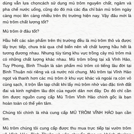
dùng vẫn lựa chọn
cách sử dụng mủ trôm
nguyên chất, ngâm và
pha chế nước uống, cũng do đó mà các địa chỉ bán mủ trôm ngày
càng mọc lên càng nhiều trên thị trường hiện nay. Vậy đâu mới là
mủ trôm chất lượng tốt?
Mủ trôm ở đâu tốt?
Hầu hết các sản phẩm trên thị trường đều là mủ trôm thô và được
lấy trực tiếp, chưa trải qua chế biến nên về chất lượng hầu hết là
tương đương nhau. Nhưng tùy từng khu vực trồng
cây mủ trôm
mà
có những chất lượng khác nhau. Mủ trôm trồng tại xã Vĩnh Hảo,
Tuy Phong, Bình Thuận là sản phẩm mủ trôm có tiếng lâu đời tại
Bình Thuận nói riêng và cả nước nói chung. Mủ trôm tại Vĩnh Hảo
ngọt và thanh hơn các mủ trôm ở khu vực khác và ngoài ra còn vô
cùng sạch, ít trộn lẫn tạp chất khi lấy mủ trôm nhờ vào đặc tính đất
đai và kinh nghiệm lâu đời của người dân nơi đây. Do đó chỉ cần
tìm được nguồn cung cấp
Mủ Trôm Vĩnh Hảo
chính gốc là bạn
hoàn toàn có thể yên tâm.
Chúng tôi chính là nhà cung cấp
MỦ TRÔM VĨNH HẢO
bạn cần
tìm.
Mủ trôm chúng tôi cung cấp được thu mua trực tiếp tại vườn trôm