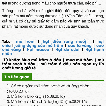
tiết lượng đường trong máu cho người thừa cân,
béo phì
…
Thông qua bài viết muốn giới thiệu đến quý vị và các bạn
sản phẩm mủ trôm mang thương hiệu Vĩnh Tâm chất lượng,
giá rẻ và có đầy đủ giấy tờ đảm bảo vệ sinh an toàn thực
phẩm, rất mong được sự đóng nhận của quý khách.
Tab:
mủ trôm
|
hạt điều rang muối
|
hạt
chia
|
công dụng của mủ trôm
|
cao lá vằng
|
cao
chè vằng
|
Hạt macca
|
Hạt dẻ cười
|
Hạt hạnh
nhân
Từ khóa: Mua mủ trôm ở đâu | mua mủ trôm | mủ
trôm sạch ở đâu | mủ trôm ở đâu bán ngon uy tín
chất lượng giá rẻ.
Tin liên quan
1.
Cách ngâm mủ trôm hạt é và đường phèn
(16.08.2016)
2.
Mủ trôm khô là gì (16.08.2016)
3.
Mủ trôm ở đâu chất lượng tốt (16.08.2016)