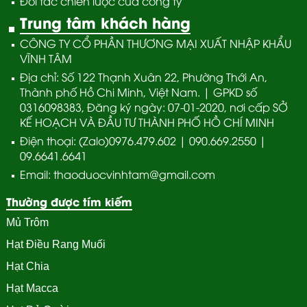
Đối tác chiến lược của công ty
Trung tâm khách hàng
CÔNG TY CỔ PHẦN THƯƠNG MẠI XUẤT NHẬP KHẨU
VĨNH TÂM
Địa chỉ: Số 122 Thạnh Xuân 22, Phường Thới An,
Thành phố Hồ Chi Minh, Việt Nam. | GPKD số
0316098383, Đăng ký ngày: 07-01-2020, nơi cấp SỞ
KẾ HOẠCH VÀ ĐẦU TƯ THÀNH PHỐ HỒ CHÍ MINH
Điện thoại: (Zalo)0976.479.602 | 090.669.2550 |
09.6641.6641
Email: thaoduocvinhtam@gmail.com
Thường được tím kiếm
Mủ Trôm
Hạt Điều Rang Muối
Hạt Chia
Hạt Macca