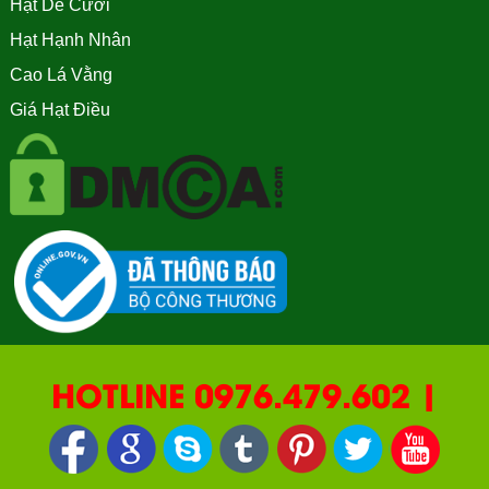
Hạt Dẻ Cười
Hạt Hạnh Nhân
Cao Lá Vằng
Giá Hạt Điều
HOTLINE 0976.479.602 |
090.669.2550 | 0987.877.193