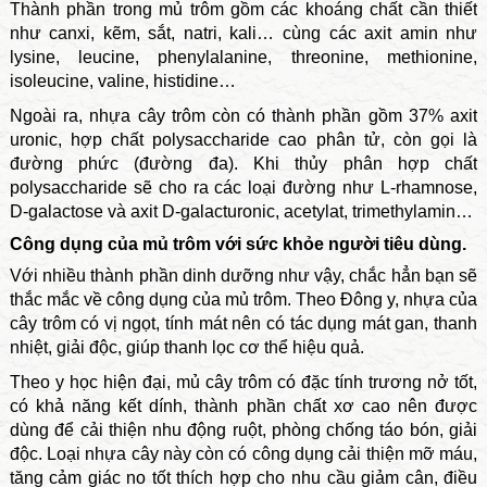
Thành phần trong mủ trôm gồm các khoáng chất cần thiết
như canxi, kẽm, sắt, natri, kali… cùng các axit amin như
lysine, leucine, phenylalanine, threonine, methionine,
isoleucine, valine, histidine…
Ngoài ra, nhựa cây trôm còn có thành phần gồm 37% axit
uronic, hợp chất polysaccharide cao phân tử, còn gọi là
đường phức (đường đa). Khi thủy phân hợp chất
polysaccharide sẽ cho ra các loại đường như L-rhamnose,
D-galactose và axit D-galacturonic, acetylat, trimethylamin…
Công dụng của mủ trôm với sức khỏe người tiêu dùng.
Với nhiều thành phần dinh dưỡng như vậy, chắc hẳn bạn sẽ
thắc mắc về công dụng của mủ trôm. Theo Đông y, nhựa của
cây trôm có vị ngọt, tính mát nên có tác dụng mát gan, thanh
nhiệt, giải độc, giúp thanh lọc cơ thể hiệu quả.
Theo y học hiện đại, mủ cây trôm có đặc tính trương nở tốt,
có khả năng kết dính, thành phần chất xơ cao nên được
dùng để cải thiện nhu động ruột, phòng chống táo bón, giải
độc. Loại nhựa cây này còn có công dụng cải thiện mỡ máu,
tăng cảm giác no tốt thích hợp cho nhu cầu giảm cân, điều