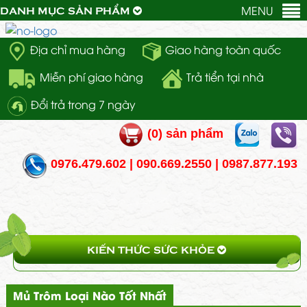
MENU
DANH MỤC SẢN PHẨM
Địa chỉ mua hàng
Giao hàng toàn quốc
Miễn phí giao hàng
Trả tiển tại nhà
Đổi trả trong 7 ngày
(
0
) sản phẩm
0976.479.602 | 090.669.2550 | 0987.877.193
KIẾN THỨC SỨC KHỎE
Mủ Trôm Loại Nào Tốt Nhất