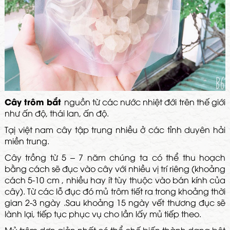
Cây trôm bắt
nguồn từ các nước nhiệt đới trên thế giới
như ấn độ, thái lan, ấn độ.
Tạị việt nam cây tập trung nhiều ở các tỉnh duyên hải
miền trung.
Cây trồng từ 5 – 7 năm chúng ta có thể thu hoạch
bằng cách sẽ đục vào cây với nhiều vị trí riêng (khoảng
cách 5-10 cm , nhiều hay ít tùy thuộc vào bán kính của
cây). Từ các lỗ đục đó mủ trôm tiết ra trong khoảng thời
gian 2-3 ngày .Sau khoảng 15 ngày vết thương đục sẽ
lành lại, tiếp tục phục vụ cho lần lấy mủ tiếp theo.