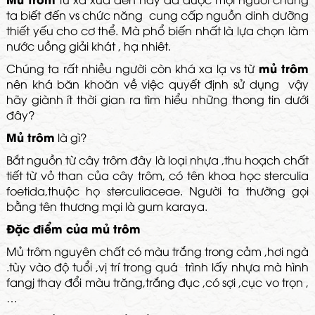
ta biết đến vs chức năng cung cấp nguồn dinh dưỡng
thiết yếu cho cơ thể. Mà phổ biến nhất là lựa chọn làm
nước uồng giải khát , hạ nhiêt.
mủ trôm
Chúng ta rất nhiều người còn khá xa lạ vs từ
nên khá băn khoăn về việc quyết định sử dụng vậy
hãy giành ít thời gian ra tìm hiểu những thong tin dưới
đây?
Mủ trôm
là gì?
Bắt nguồn từ cây trôm đây là loại nhựa ,thu hoạch chất
tiết từ vỏ than của cây trôm, có tên khoa học sterculia
foetida,thuộc họ sterculiaceae. Người ta thường gọi
bằng tên thương mại là gum karaya.
Đặc điểm của mủ trôm
Mủ trôm nguyên chất có màu trắng trong cảm ,hơi ngà
.tùy vào độ tuổi ,vị trí trong quá trình lấy nhựa mà hình
fangj thay đổi màu trăng,trắng đục ,có sợi ,cục vo trọn ,
…