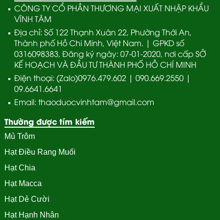
CÔNG TY CỔ PHẦN THƯƠNG MẠI XUẤT NHẬP KHẨU
VĨNH TÂM
Địa chỉ: Số 122 Thạnh Xuân 22, Phường Thới An,
Thành phố Hồ Chi Minh, Việt Nam. | GPKD số
0316098383, Đăng ký ngày: 07-01-2020, nơi cấp SỞ
KẾ HOẠCH VÀ ĐẦU TƯ THÀNH PHỐ HỒ CHÍ MINH
Điện thoại: (Zalo)0976.479.602 | 090.669.2550 |
09.6641.6641
Email: thaoduocvinhtam@gmail.com
Thường được tím kiếm
Mủ Trôm
Hạt Điều Rang Muối
Hạt Chia
Hạt Macca
Hạt Dẻ Cười
Hạt Hạnh Nhân