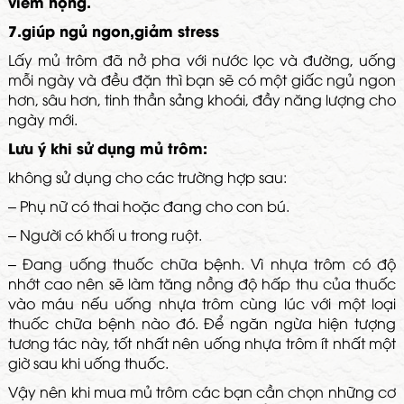
viêm họng.
7.giúp ngủ ngon,giảm stress
Lấy mủ trôm đã nở pha với nước lọc và đường, uống
mỗi ngày và đều đặn thì bạn sẽ có một giấc ngủ ngon
hơn, sâu hơn, tinh thần sảng khoái, đầy năng lượng cho
ngày mới.
Lưu ý khi sử dụng mủ trôm:
không sử dụng cho các trường hợp sau:
– Phụ nữ có thai hoặc đang cho con bú.
– Người có khối u trong ruột.
– Đang uống thuốc chữa bệnh. Vì nhựa trôm có độ
nhớt cao nên sẽ làm tăng nồng độ hấp thu của thuốc
vào máu nếu uống nhựa trôm cùng lúc với một loại
thuốc chữa bệnh nào đó. Để ngăn ngừa hiện tượng
tương tác này, tốt nhất nên uống nhựa trôm ít nhất một
giờ sau khi uống thuốc.
Vậy nên khi mua mủ trôm các bạn cần chọn những cơ