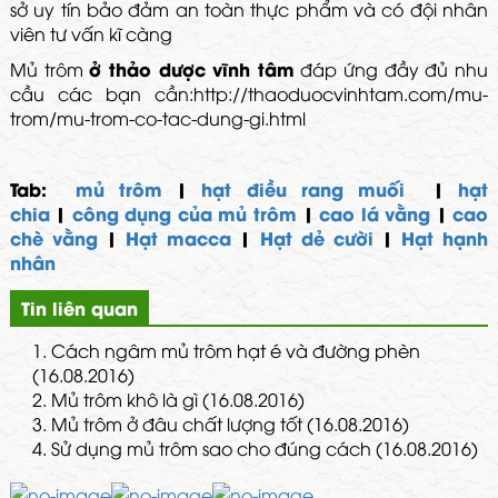
sở uy tín bảo đảm an toàn thực phẩm và có đội nhân
viên tư vấn kĩ càng
ở thảo dược vĩnh tâm
Mủ trôm
đáp ứng đầy đủ nhu
cầu các bạn cần:http://thaoduocvinhtam.com/mu-
trom/mu-trom-co-tac-dung-gi.html
Tab:
mủ trôm
|
hạt điều rang muối
|
hạt
chia
|
công dụng của mủ trôm
|
cao lá vằng
|
cao
chè vằng
|
Hạt macca
|
Hạt dẻ cười
|
Hạt hạnh
nhân
Tin liên quan
1.
Cách ngâm mủ trôm hạt é và đường phèn
(16.08.2016)
2.
Mủ trôm khô là gì (16.08.2016)
3.
Mủ trôm ở đâu chất lượng tốt (16.08.2016)
4.
Sử dụng mủ trôm sao cho đúng cách (16.08.2016)