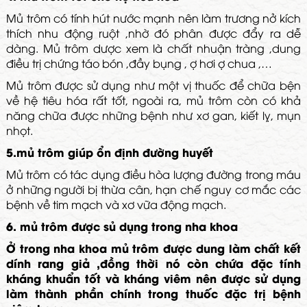
Mủ trôm có tính hút nước mạnh nên làm trương nở kích
thích nhu động ruột ,nhờ đó phân được đẩy ra dễ
dàng. Mủ trôm dược xem là chất nhuận tràng ,dung
điều trị chứng táo bón ,đầy bụng , ợ hơi ợ chua ,…
Mủ trôm được sử dụng như một vị thuốc để chữa bện
về hệ tiêu hóa rất tốt, ngoài ra, mủ trôm còn có khả
năng chữa được những bệnh như xơ gan, kiết lỵ, mụn
nhọt.
5.mủ trôm giúp ổn định đường huyết
Mủ trôm có tác dụng điều hòa lượng đường trong máu
ở những người bị thừa cân, hạn chế nguy cơ mắc các
bệnh về tim mạch và xơ vữa động mạch.
6. mủ trôm được sủ dụng trong nha khoa
Ở trong nha khoa mủ trôm được dung làm chất kết
dính rang giả ,đồng thời nó còn chứa đặc tính
kháng khuẩn tốt và kháng viêm nên được sử dụng
làm thành phần chính trong thuốc đặc trị bệnh