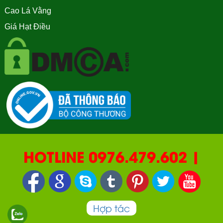
Cao Lá Vằng
Giá Hạt Điều
HOTLINE 0976.479.602 |
090.669.2550 | 0987.877.193
Hợp tác