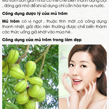
Mủ trôm dơn giản nhất có thể chế biến thành dạng bột
, đóng gói nhỏ để khi sử dụng chỉ cần hòa tan vs nước.
Công dụng dược lý của mủ trôm
Mủ trôm
có vị ngọt , thuộc tính mát ,có công dụng
thanh nhiệt, giải độc nên thường được chế biến thành
các thức uống giả khát vào mùa hè .
Công dụng của mủ trôm trong làm đẹp