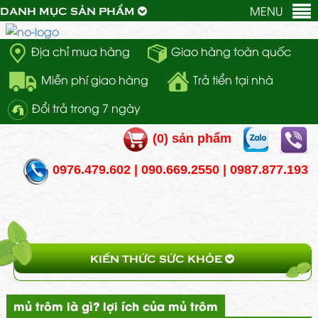
MENU
DANH MỤC SẢN PHẨM
Địa chỉ mua hàng
Giao hàng toàn quốc
Miễn phí giao hàng
Trả tiển tại nhà
Đổi trả trong 7 ngày
(
0
) sản phẩm
0976.479.602 | 090.669.2550 | 0987.877.193
KIẾN THỨC SỨC KHỎE
mủ trôm là gì? lợi ích của mủ trôm