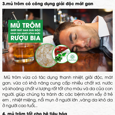
3.mủ trôm có công dụng giải độc mát gan
Mủ trôm vừa có tác dụng thanh nhiệt, giải độc, mát
gan, vừa có khả năng cung cấp nhiều chất xơ, nước
và khoáng chất vi lượng rất tốt cho máu và da của con
người. giúp chúng ta tránh đc các bệnh:rôm xẩy ở trẻ
em , nhiệt miệng, nổi mụn ở người lớn ,vàng da khô da
ở người cao tuổi,..
4. mủ trôm tốt cho hệ tiêu hóa