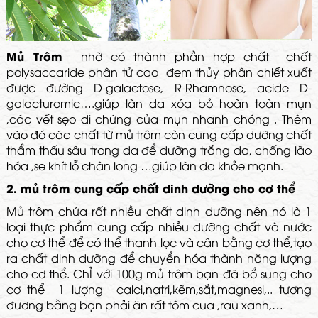
Mủ Trôm
nhờ có thành phần hợp chất chất
polysaccaride phân tử cao đem thủy phân chiết xuất
được đường D-galactose, R-Rhamnose, acide D-
galacturomic….giúp làn da xóa bỏ hoàn toàn mụn
,các vết sẹo di chứng của mụn nhanh chóng . Thêm
vào đó các chất từ mủ trôm còn cung cấp dưỡng chất
thẩm thấu sâu trong da để dưỡng trắng da, chống lão
hóa ,se khít lỗ chân long …giúp làn da khỏe mạnh.
2. mủ trôm cung cấp chất dinh dưỡng cho cơ thể
Mủ trôm chứa rất nhiều chất dinh dưỡng nên nó là 1
loại thực phẩm cung cấp nhiều dưỡng chất và nước
cho cơ thể để có thể thanh lọc và cân bằng cơ thể,tạo
ra chất dinh dưỡng để chuyển hóa thành năng lượng
cho cơ thể. ChỈ với 100g mủ trôm bạn đã bổ sung cho
cơ thể 1 lượng calci,natri,kẽm,sắt,magnesi,.. tương
đương bằng bạn phải ăn rất tôm cua ,rau xanh,…