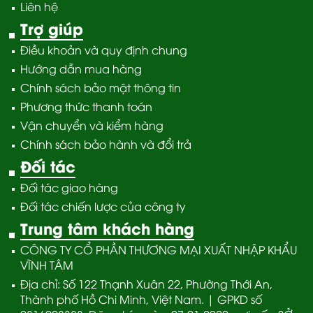
Liên hệ
Trợ giúp
Điều khoản và quy định chung
Hướng dẫn mua hàng
Chính sách bảo mật thông tin
Phương thức thanh toán
Vận chuyển và kiểm hàng
Chính sách bảo hành và đổi trả
Đối tác
Đối tác giao hàng
Đối tác chiến lược của công ty
Trung tâm khách hàng
CÔNG TY CỔ PHẦN THƯƠNG MẠI XUẤT NHẬP KHẨU
VĨNH TÂM
Địa chỉ: Số 122 Thạnh Xuân 22, Phường Thới An,
Thành phố Hồ Chi Minh, Việt Nam. | GPKD số