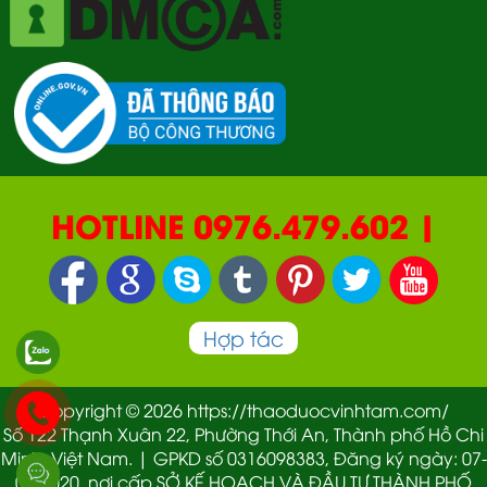
HOTLINE 0976.479.602 |
090.669.2550 | 0987.877.193
Hợp tác
Copyright © 2026 https://thaoduocvinhtam.com/
Số 122 Thạnh Xuân 22, Phường Thới An, Thành phố Hồ Chi
Minh, Việt Nam. | GPKD số 0316098383, Đăng ký ngày: 07-
01-2020, nơi cấp SỞ KẾ HOẠCH VÀ ĐẦU TƯ THÀNH PHỐ