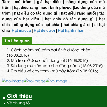
Tab:
mủ trôm
|
giá hạt điều
|
công dụng của mủ
trôm
|
hạt điều rang muối bình phước
|
tác dụng của mủ
trôm
|
hạt điều có tác dụng gì
|
hạt điều rang muối
|
tác
dụng của hạt điều
|
hạt chia có tác dụng gì
|
hạt
chia
|
công dụng của hạt chia
|
hạt chia giá sỉ
|
sỉ hạt
chia
Hạt macca
|
Hạt dẻ cười
|
Hạt hạnh nhân
Tin liên quan
1.
Cách ngâm mủ trôm hạt é và đường phèn
(16.08.2016)
2.
Mủ trôm ở đâu chất lượng tốt (16.08.2016)
3.
Sử dụng mủ trôm sao cho đúng cách (16.08.2016)
4.
Tìm hiểu về cây trôm - mủ cây trôm (16.08.2016)
Giới thiệu
Về chúng tôi