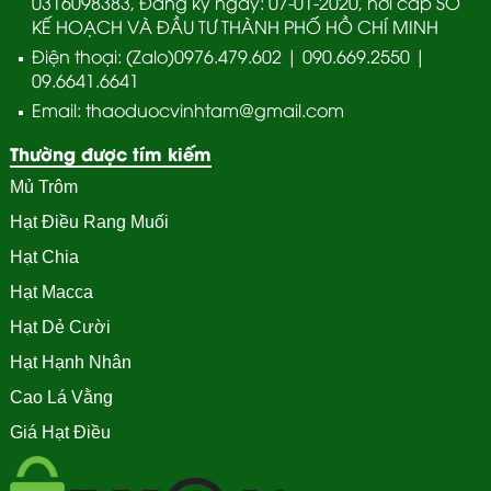
0316098383, Đăng ký ngày: 07-01-2020, nơi cấp SỞ
KẾ HOẠCH VÀ ĐẦU TƯ THÀNH PHỐ HỒ CHÍ MINH
Điện thoại: (Zalo)0976.479.602 | 090.669.2550 |
09.6641.6641
Email: thaoduocvinhtam@gmail.com
Thường được tím kiếm
Mủ Trôm
Hạt Điều Rang Muối
Hạt Chia
Hạt Macca
Hạt Dẻ Cười
Hạt Hạnh Nhân
Cao Lá Vằng
Giá Hạt Điều