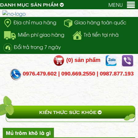
MENU
DANH MỤC SẢN PHẨM
Địa chỉ mua hàng
Giao hàng toàn quốc
Miễn phí giao hàng
Trả tiển tại nhà
Đổi trả trong 7 ngày
(
0
) sản phẩm
0976.479.602 | 090.669.2550 | 0987.877.193
KIẾN THỨC SỨC KHỎE
Mủ trôm khô là gì