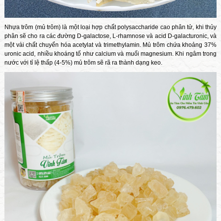
Nhựa trôm (mủ trôm) là một loại hợp chất polysaccharide cao phân tử, khi thủy
phân sẽ cho ra các đường D-galactose, L-rhamnose và acid D-galacturonic, và
một vài chất chuyển hóa acetylat và trimethylamin. Mủ trôm chứa khoảng 37%
uronic acid, nhiều khoáng tố như calcium và muối magnesium. Khi ngâm trong
nước với tỉ lệ thấp (4-5%) mủ trôm sẽ rã ra thành dạng keo.