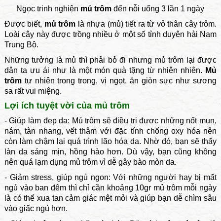
Ngọc trinh nghiện
mủ trôm
đến nỗi uống 3 lần 1 ngày
Được biết,
mủ trôm
là nhựa (mủ) tiết ra từ vỏ thân cây trôm.
Loài cây này được trồng nhiều ở một số tỉnh duyên hải Nam
Trung Bộ.
Những tưởng là mủ thì phải bỏ đi nhưng mủ trôm lại được
dân ta ưu ái như là một món quà tặng từ nhiên nhiên.
Mủ
trôm
tự nhiên trong trong, vị ngọt, ăn giòn sực như sương
sa rất vui miệng.
Lợi ích tuyệt vời của mủ trôm
- Giúp làm đẹp da:
Mủ trôm sẽ điều trị được những nốt mụn,
nám, tàn nhang, vết thâm với đặc tính chống oxy hóa nên
còn làm chậm lại quá trình lão hóa da. Nhờ đó, bạn sẽ thấy
làn da sáng mịn, hồng hào hơn. Dù vậy, bạn cũng không
nên quá lạm dụng mủ trôm vì dễ gây bào mòn da.
- Giảm stress, giúp ngủ ngon:
Với những người hay bị mất
ngủ vào ban đêm thì chỉ cần khoảng 10gr mủ trôm mỗi ngày
là có thể xua tan cảm giác mệt mỏi và giúp bạn dễ chìm sâu
vào giấc ngủ hơn.