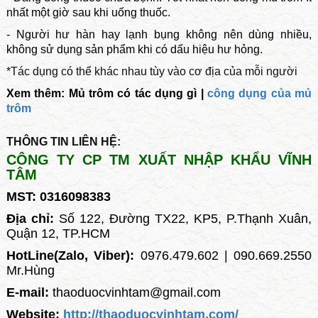
nhất một giờ sau khi uống thuốc.
- Người hư hàn hay lạnh bụng không nên dùng nhiều,
không sử dụng sản phẩm khi có dấu hiệu hư hỏng.
*Tác dụng có thể khác nhau tùy vào cơ địa của mỗi người
Xem thêm:
Mủ trôm có tác dụng gì
|
công dụng của mủ
trôm
THÔNG TIN LIÊN HỆ:
CÔNG TY CP TM XUẤT NHẬP KHẨU VĨNH
TÂM
MST: 0316098383
Địa chỉ:
Số 122, Đường TX22, KP5, P.Thạnh Xuân,
Quận 12, TP.HCM
HotLine(Zalo, Viber):
0976.479.602 | 090.669.2550
Mr.Hùng
E-mail:
thaoduocvinhtam@gmail.com
Website:
http://thaoduocvinhtam.com/