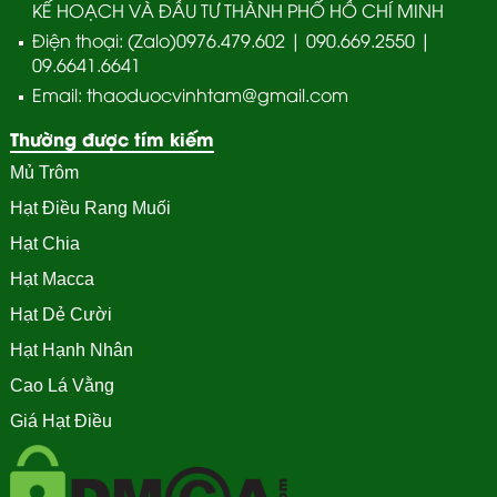
KẾ HOẠCH VÀ ĐẦU TƯ THÀNH PHỐ HỒ CHÍ MINH
Điện thoại: (Zalo)0976.479.602 | 090.669.2550 |
09.6641.6641
Email: thaoduocvinhtam@gmail.com
Thường được tím kiếm
Mủ Trôm
Hạt Điều Rang Muối
Hạt Chia
Hạt Macca
Hạt Dẻ Cười
Hạt Hạnh Nhân
Cao Lá Vằng
Giá Hạt Điều