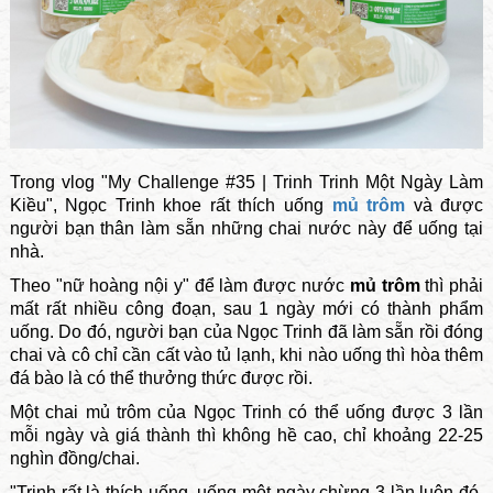
Trong vlog "My Challenge #35 | Trinh Trinh Một Ngày Làm
Kiều", Ngọc Trinh khoe rất thích uống
mủ trôm
và được
người bạn thân làm sẵn những chai nước này để uống tại
nhà.
Theo "nữ hoàng nội y" để làm được nước
mủ trôm
thì phải
mất rất nhiều công đoạn, sau 1 ngày mới có thành phẩm
uống. Do đó, người bạn của Ngọc Trinh đã làm sẵn rồi đóng
chai và cô chỉ cần cất vào tủ lạnh, khi nào uống thì hòa thêm
đá bào là có thể thưởng thức được rồi.
Một chai mủ trôm của Ngọc Trinh có thể uống được 3 lần
mỗi ngày và giá thành thì không hề cao, chỉ khoảng 22-25
nghìn đồng/chai.
"Trinh rất là thích uống, uống một ngày chừng 3 lần luôn đó.