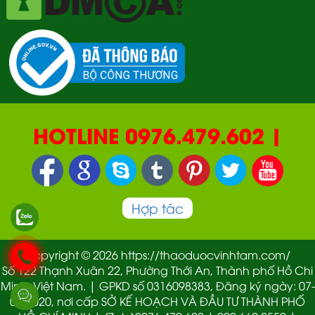
HOTLINE 0976.479.602 |
090.669.2550 | 0987.877.193
Hợp tác
Copyright © 2026 https://thaoduocvinhtam.com/
Số 122 Thạnh Xuân 22, Phường Thới An, Thành phố Hồ Chi
Minh, Việt Nam. | GPKD số 0316098383, Đăng ký ngày: 07-
01-2020, nơi cấp SỞ KẾ HOẠCH VÀ ĐẦU TƯ THÀNH PHỐ