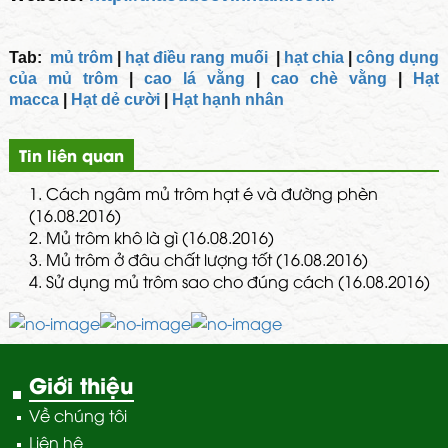
Tab:
mủ trôm
|
hạt điều rang muối
|
hạt chia
|
công dụng
của mủ trôm
|
cao lá vằng
|
cao chè vằng
|
Hạt
macca
|
Hạt dẻ cười
|
Hạt hạnh nhân
Tin liên quan
1.
Cách ngâm mủ trôm hạt é và đường phèn
(16.08.2016)
2.
Mủ trôm khô là gì (16.08.2016)
3.
Mủ trôm ở đâu chất lượng tốt (16.08.2016)
4.
Sử dụng mủ trôm sao cho đúng cách (16.08.2016)
Giới thiệu
Về chúng tôi
Liên hệ