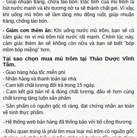
- Giúp nhuận tràng, chữa táo bón:
Đặc tính của mủ trôm là
hút nước mạnh và khi trương nở ra sẽ thành chất gel. Vì vậy,
khi uống mủ trôm sẽ làm tăng nhu động ruột, giúp nhuận
tràng, chống táo bón.
- Giảm cơn thèm ăn:
Khi uống nước mủ trôm, bạn sẽ có
cảm giác no vì mủ trôm hút nước rất mạnh. Chính lúc này,
cảm giác thèm ăn sẽ không còn nữa và bạn sẽ biết "bóp
mồm bóp miệng" hơn.
Tại sao chọn mua mủ trôm tại Thảo Dược Vĩnh
Tâm.
- Giao hàng hỏa tốc miễn phí
- Nhận hàng và thanh toán tại nhà.
- Cam kết chất lượng đổi trả trong 15 ngày.
- Cam kết giá bán rẻ & đúng chất lượng, đâu rẻ hơn cùng
chất lượng tặng luôn sản phẩm
- Sản phẩm có nguồn gốc rõ ràng, đạt chứng nhận an toàn
vệ sinh thực phẩm.
- Hệ thống web bán hàng đã thông báo với bộ công thương.
- Điều quan trọng là phải tìm mua loại mủ trôm có nguồn gốc