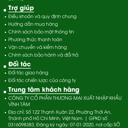
Trợ giúp
Điều khoản và quy định chung
Hướng dẫn mua hàng
Chính sách bảo mật thông tin
Phương thức thanh toán
Vận chuyển và kiểm hàng
Chính sách bảo hành và đổi trả
Đối tác
Đối tác giao hàng
Đối tác chiến lược của công ty
Trung tâm khách hàng
CÔNG TY CỔ PHẦN THƯƠNG MẠI XUẤT NHẬP KHẨU
VĨNH TÂM
Địa chỉ: Số 122 Thạnh Xuân 22, Phường Thới An,
Thành phố Hồ Chi Minh, Việt Nam. | GPKD số
0316098383, Đăng ký ngày: 07-01-2020, nơi cấp SỞ