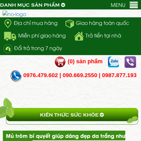
MENU
DANH MỤC SẢN PHẨM
Địa chỉ mua hàng
Giao hàng toàn quốc
Miễn phí giao hàng
Trả tiển tại nhà
Đổi trả trong 7 ngày
(
0
) sản phẩm
0976.479.602 | 090.669.2550 | 0987.877.193
KIẾN THỨC SỨC KHỎE
Mủ trôm bí quyết giúp dáng đẹp da trắng như