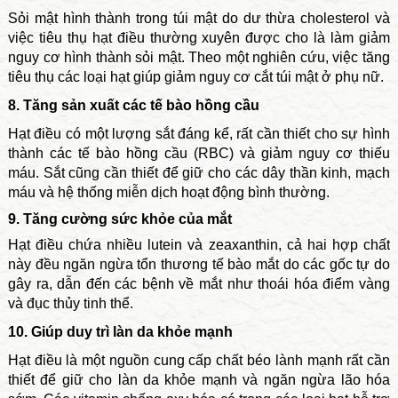
Sỏi mật hình thành trong túi mật do dư thừa cholesterol và
việc tiêu thụ hạt điều thường xuyên được cho là làm giảm
nguy cơ hình thành sỏi mật. Theo một nghiên cứu, việc tăng
tiêu thụ các loại hạt giúp giảm nguy cơ cắt túi mật ở phụ nữ.
8. Tăng sản xuất các tế bào hồng cầu
Hạt điều có một lượng sắt đáng kể, rất cần thiết cho sự hình
thành các tế bào hồng cầu (RBC) và giảm nguy cơ thiếu
máu. Sắt cũng cần thiết để giữ cho các dây thần kinh, mạch
máu và hệ thống miễn dịch hoạt động bình thường.
9. Tăng cường sức khỏe của mắt
Hạt điều chứa nhiều lutein và zeaxanthin, cả hai hợp chất
này đều ngăn ngừa tổn thương tế bào mắt do các gốc tự do
gây ra, dẫn đến các bệnh về mắt như thoái hóa điểm vàng
và đục thủy tinh thể.
10. Giúp duy trì làn da khỏe mạnh
Hạt điều là một nguồn cung cấp chất béo lành mạnh rất cần
thiết để giữ cho làn da khỏe mạnh và ngăn ngừa lão hóa