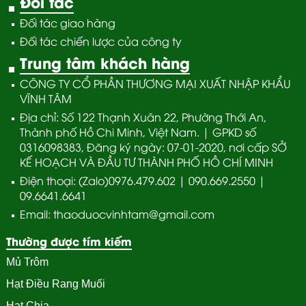
Đối tác
Đối tác giao hàng
Đối tác chiến lược của công ty
Trung tâm khách hàng
CÔNG TY CỔ PHẦN THƯƠNG MẠI XUẤT NHẬP KHẨU
VĨNH TÂM
Địa chỉ: Số 122 Thạnh Xuân 22, Phường Thới An,
Thành phố Hồ Chi Minh, Việt Nam. | GPKD số
0316098383, Đăng ký ngày: 07-01-2020, nơi cấp SỞ
KẾ HOẠCH VÀ ĐẦU TƯ THÀNH PHỐ HỒ CHÍ MINH
Điện thoại: (Zalo)0976.479.602 | 090.669.2550 |
09.6641.6641
Email: thaoduocvinhtam@gmail.com
Thường được tím kiếm
Mủ Trôm
Hạt Điều Rang Muối
Hạt Chia