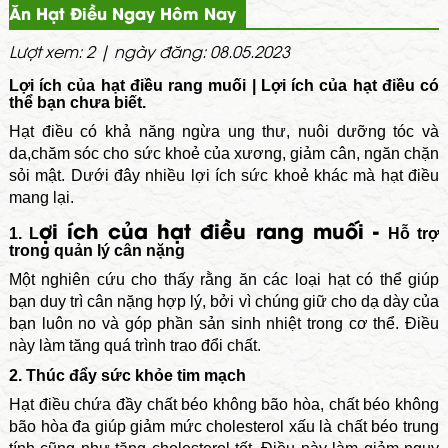
Ăn Hạt Điều Ngay Hôm Nay
Lượt xem: 2 | ngày đăng: 08.05.2023
Lợi ích của hạt điều rang muối | Lợi ích của hạt điều có
thể bạn chưa biết.
Hạt điều có khả năng ngừa ung thư, nuôi dưỡng tóc và
da,chăm sóc cho sức khoẻ của xương, giảm cân, ngăn chặn
sỏi mật. Dưới đây nhiều lợi ích sức khoẻ khác mà hạt điều
mang lại.
ợi ích của hạt điều rang muối -
1. L
Hỗ trợ
trong quản lý cân nặng
Một nghiên cứu cho thấy rằng ăn các loại hạt có thể giúp
bạn duy trì cân nặng hợp lý, bởi vì chúng giữ cho dạ dày của
bạn luôn no và góp phần sản sinh nhiệt trong cơ thể. Điều
này làm tăng quá trình trao đổi chất.
2. Thúc đẩy sức khỏe tim mạch
Hạt điều chứa đầy chất béo không bão hòa, chất béo không
bão hòa đa giúp giảm mức cholesterol xấu là chất béo trung