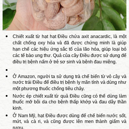
Chiết xuất từ hạt hạt Điều chứa axit anacardic, là một
chất chống oxy hóa và đã được chứng minh là giúp
hạn chế các hiệu ứng sắc tố của lão hóa, giúp loại bỏ
các tế bào ung thư. Quả của cây Điều được sử dụng để
điều trị bệnh nấm ở trẻ sơ sinh và bệnh đau miệng.
Ở Amazon, người ta sử dụng trà chế biến từ vỏ cây và
nước trái Điều để điều trị bệnh lỵ mãn tính và dùng như
một phương thuốc chống tiêu chảy.
Nước ép chiết xuất từ ​​quả Điều cũng có thể dùng làm
thuốc mỡ bôi da cho bệnh thấp khớp và đau dây thần
kinh.
Ở Nam Mỹ, hạt Điều được dùng để chế biến nước sốt,
mứt, và cà ri, và cũng được lên men thành giấm và
rượu.