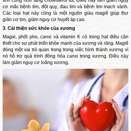
tính cũng như tăng cholesterol tốt. Điều này làm giảm nguy
cơ mắc bệnh tim, đột quỵ, đau tim và bệnh tim mạch vành.
Các loại hạt này cũng là một nguồn giàu magiê giúp thư
giãn cơ tim, giảm nguy cơ huyết áp cao.
3. Cải thiện sức khỏe của xương
Magie, phốt pho, canxi và vitamin K có trong hạt điều cần
thiết cho sự phát triển khỏe mạnh của xương và răng. Magiê
đóng một vai trò quan trọng trong việc hình thành xương vì
nó hỗ trợ quá trình đồng hóa canxi trong xương. Điều này
làm giảm nguy cơ loãng xương.