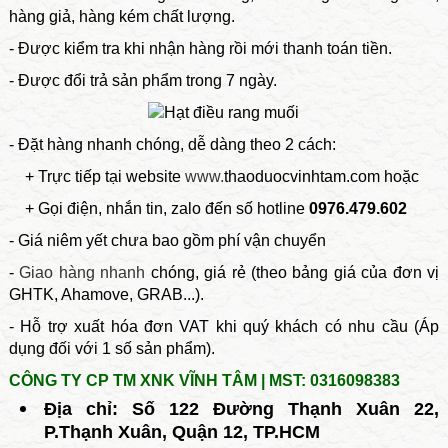
hàng giả, hàng kém chất lượng.
- Được kiểm tra khi nhận hàng rồi mới thanh toán tiền.
- Được đổi trả sản phẩm trong 7 ngày.
- Đặt hàng nhanh chóng, dễ dàng theo 2 cách:
+ Trực tiếp tại website
www.
thaoduocvinhtam.com hoặc
+ Gọi điện, nhắn tin, zalo
đến số hotline
0976.479.602
- Giá niêm yết chưa bao gồm phí vận chuyển
-
Giao hàng nhanh
chóng, giá rẻ
(theo bảng giá của đơn vị
GHTK, Ahamove, GRAB...).
- Hỗ trợ xuất hóa đơn VAT
khi quý khách có nhu cầu (Áp
dụng đối với 1 số sản phẩm).
CÔNG TY CP TM XNK VĨNH TÂM | MST: 0316098383
Địa chỉ: Số 122 Đường Thạnh Xuân 22,
P.Thạnh Xuân, Quận 12, TP.HCM