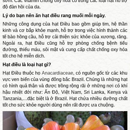
sớm. Các vitamin chống oxy hóa có trong các loại hạt hỗ trợ
độ đàn hồi của da.
Lý do bạn nên ăn hạt điều rang muối mỗi ngày.
Những
công dụng của hạt Điều
bao gồm giúp tim, hệ thần
kinh và cơ bắp khỏe mạnh, hỗ trợ trong việc hình thành các
tế bào hồng cầu, hỗ trợ cải thiện sức khỏe của xương, răng.
Ngoài ra, hạt Điều cũng hỗ trợ phòng chống bệnh tiểu
đường, thiếu máu, sỏi mật và cung cấp chất chống oxy hóa
tốt cho hệ miễn dịch.
Hạt điều là loại hạt gì?
Hạt Điều thuộc họ
Anacardiaceae
, có nguồn gốc từ các khu
vực ven biển của vùng đông bắc Brazil. Chúng là những hạt
có hình quả thận và được trồng rộng rãi ở những nơi có khí
hậu nhiệt đới như: Ấn Độ, Việt Nam, Sri Lanka, Kenya và
Tanzania,…đặc biệt là ở Brazil. Hạt chứa nhiều dưỡng chất
tốt cho sức khỏe người dùng nên rất được ưa chuộng.