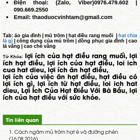
Điện thoại: (Zalo, Viber)0976.479.602 |
090.669.2550
Email: thaoduocvinhtam@gmail.com
Tab:
áo gia đình
|
mủ trôm
|
hạt điều rang muối
|
hạt chia
là gì
|
công dụng của mủ trôm
|
đồng phục gia đình
|
cao
lá vằng
|
cao chè vằng
lợi ích của hạt điều rang muối, lợi
Từ Khóa:
ích hạt điều, lợi ích của hạt điều, loi ich
cua hat dieu, lợi ích ăn hạt điều,
lợi ích của việc ăn hạt điều, hạt điều có
lợi ích gì, lợi ích từ hạt điều, loi ich hat
dieu, Lợi Ích Của Hạt Điều Với Bà Bầu, lợi
ích của hạt điều với sức khỏe.
Tin liên quan
1.
Cách ngâm mủ trôm hạt é và đường phèn
(16.08.2016)