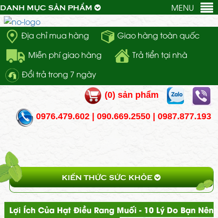
MENU
DANH MỤC SẢN PHẨM
Địa chỉ mua hàng
Giao hàng toàn quốc
Miễn phí giao hàng
Trả tiển tại nhà
Đổi trả trong 7 ngày
(
0
) sản phẩm
0976.479.602 | 090.669.2550 | 0987.877.193
KIẾN THỨC SỨC KHỎE
Lợi Ích Của Hạt Điều Rang Muối - 10 Lý Do Bạn Nên