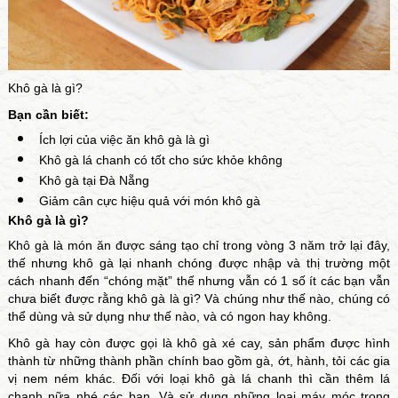
Khô gà là gì?
Bạn cần biết:
Ích lợi của việc ăn khô gà là gì
Khô gà lá chanh có tốt cho sức khỏe không
Khô gà tại Đà Nẵng
Giảm cân cực hiệu quả với món khô gà
Khô gà là gì?
Khô gà là món ăn được sáng tạo chỉ trong vòng 3 năm trở lại đây,
thế nhưng khô gà lại nhanh chóng được nhập và thị trường một
cách nhanh đến “chóng mặt” thế nhưng vẫn có 1 số ít các bạn vẫn
chưa biết được rằng khô gà là gì? Và chúng như thế nào, chúng có
thể dùng và sử dụng như thế nào, và có ngon hay không.
Khô gà hay còn được gọi là khô gà xé cay, sản phẩm được hình
thành từ những thành phần chính bao gồm gà, ớt, hành, tỏi các gia
vị nem ném khác. Đối với loại khô gà lá chanh thì cần thêm lá
chanh nữa nhé các bạn. Và sử dụng những loại máy móc trong