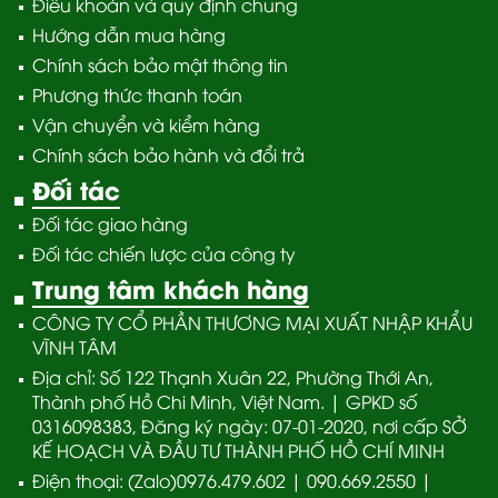
Điều khoản và quy định chung
Hướng dẫn mua hàng
Chính sách bảo mật thông tin
Phương thức thanh toán
Vận chuyển và kiểm hàng
Chính sách bảo hành và đổi trả
Đối tác
Đối tác giao hàng
Đối tác chiến lược của công ty
Trung tâm khách hàng
CÔNG TY CỔ PHẦN THƯƠNG MẠI XUẤT NHẬP KHẨU
VĨNH TÂM
Địa chỉ: Số 122 Thạnh Xuân 22, Phường Thới An,
Thành phố Hồ Chi Minh, Việt Nam. | GPKD số
0316098383, Đăng ký ngày: 07-01-2020, nơi cấp SỞ
KẾ HOẠCH VÀ ĐẦU TƯ THÀNH PHỐ HỒ CHÍ MINH
Điện thoại: (Zalo)0976.479.602 | 090.669.2550 |