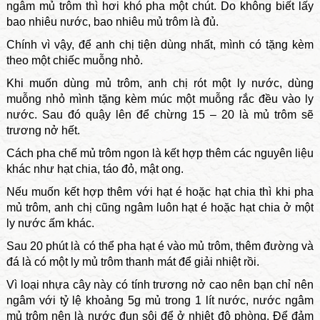
ngâm mủ trôm thì hơi khó pha một chút. Do không biết lấy
bao nhiêu nước, bao nhiêu mủ trôm là đủ.
Chính vì vậy, để anh chị tiện dùng nhất, mình có tặng kèm
theo một chiếc muỗng nhỏ.
Khi muốn dùng mủ trôm, anh chị rót một ly nước, dùng
muỗng nhỏ mình tặng kèm múc một muỗng rắc đều vào ly
nước. Sau đó quậy lên để chừng 15 – 20 là mủ trôm sẽ
trương nở hết.
Cách pha chế mủ trôm ngon là kết hợp thêm các nguyên liệu
khác như hạt chia, táo đỏ, mật ong.
Nếu muốn kết hợp thêm với hạt é hoặc hạt chia thì khi pha
mủ trôm, anh chị cũng ngâm luôn hạt é hoặc hạt chia ở một
ly nước ấm khác.
Sau 20 phút là có thể pha hạt é vào mủ trôm, thêm đường và
đá là có một ly mủ trôm thanh mát để giải nhiệt rồi.
Vì loại
nhựa cây này có tính trương nở cao nên bạn chỉ nên
ngâm với tỷ lệ khoảng 5g mủ trong 1 lít nước, nước ngâm
mủ trôm nên là nước đun sôi để ở nhiệt độ phòng. Để đảm