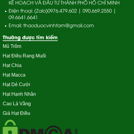
KẾ HOẠCH VÀ ĐẦU TƯ THÀNH PHỐ HỒ CHÍ MINH
Điện thoại: (Zalo)0976.479.602 | 090.669.2550 |
09.6641.6641
Email: thaoduocvinhtam@gmail.com
Thường được tím kiếm
Mủ Trôm
Hạt Điều Rang Muối
Hạt Chia
Hạt Macca
Hạt Dẻ Cười
Hạt Hạnh Nhân
Cao Lá Vằng
Giá Hạt Điều