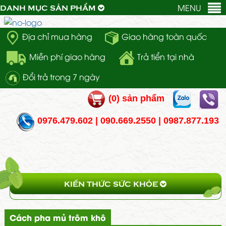
MENU
DANH MỤC SẢN PHẨM
Địa chỉ mua hàng
Giao hàng toàn quốc
Miễn phí giao hàng
Trả tiển tại nhà
Đổi trả trong 7 ngày
(
0
) sản phẩm
0976.479.602 | 090.669.2550 | 0987.877.193
KIẾN THỨC SỨC KHỎE
Cách pha mủ trôm khô