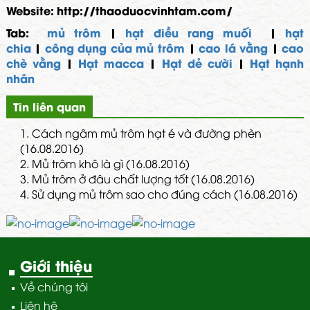
Website:
http://thaoduocvinhtam.com/
Tab:
mủ trôm
|
hạt điều rang muối
|
hạt
chia
|
công dụng của mủ trôm
|
cao lá vằng
|
cao
chè vằng
|
Hạt macca
|
Hạt dẻ cười
|
Hạt hạnh
nhân
Tin liên quan
1.
Cách ngâm mủ trôm hạt é và đường phèn
(16.08.2016)
2.
Mủ trôm khô là gì (16.08.2016)
3.
Mủ trôm ở đâu chất lượng tốt (16.08.2016)
4.
Sử dụng mủ trôm sao cho đúng cách (16.08.2016)
Giới thiệu
Về chúng tôi
Liên hệ