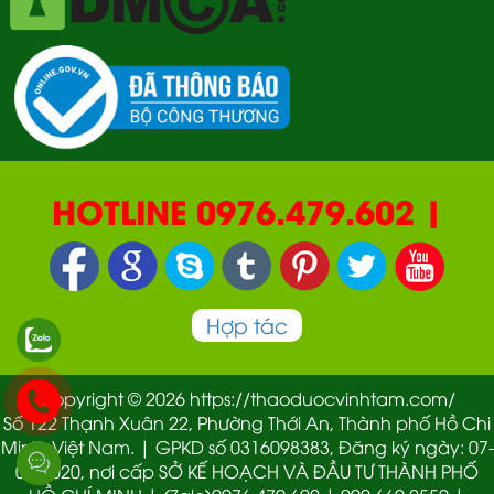
HOTLINE 0976.479.602 |
090.669.2550 | 0987.877.193
Hợp tác
Copyright © 2026 https://thaoduocvinhtam.com/
Số 122 Thạnh Xuân 22, Phường Thới An, Thành phố Hồ Chi
Minh, Việt Nam. | GPKD số 0316098383, Đăng ký ngày: 07-
01-2020, nơi cấp SỞ KẾ HOẠCH VÀ ĐẦU TƯ THÀNH PHỐ