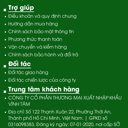
Trợ giúp
Điều khoản và quy định chung
Hướng dẫn mua hàng
Chính sách bảo mật thông tin
Phương thức thanh toán
Vận chuyển và kiểm hàng
Chính sách bảo hành và đổi trả
Đối tác
Đối tác giao hàng
Đối tác chiến lược của công ty
Trung tâm khách hàng
CÔNG TY CỔ PHẦN THƯƠNG MẠI XUẤT NHẬP KHẨU
VĨNH TÂM
Địa chỉ: Số 122 Thạnh Xuân 22, Phường Thới An,
Thành phố Hồ Chi Minh, Việt Nam. | GPKD số
0316098383, Đăng ký ngày: 07-01-2020, nơi cấp SỞ