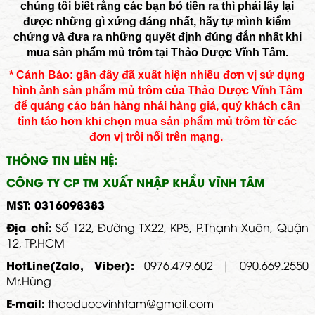
chúng tôi biết rằng các bạn bỏ tiền ra thì phải lấy lại
được những gì xứng đáng nhất, hãy tự mình kiểm
chứng và đưa ra những quyết định đúng đắn nhất khi
mua sản phẩm mủ trôm tại Thảo Dược Vĩnh Tâm.
* Cảnh Báo: gần đây đã xuất hiện nhiều đơn vị sử dụng
hình ảnh sản phẩm mủ trôm của Thảo Dược Vĩnh Tâm
để quảng cáo bán hàng nhái hàng giả, quý khách cần
tỉnh táo hơn khi chọn mua sản phẩm mủ trôm từ các
đơn vị trôi nổi trên mạng.
THÔNG TIN LIÊN HỆ:
CÔNG TY CP TM XUẤT NHẬP KHẨU VĨNH TÂM
MST: 0316098383
Địa chỉ:
Số 122, Đường TX22, KP5, P.Thạnh Xuân, Quận
12, TP.HCM
HotLine(Zalo, Viber):
0976.479.602 | 090.669.2550
Mr.Hùng
E-mail:
thaoduocvinhtam@gmail.com