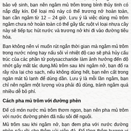
bảo vệ sinh, bạn nên ngâm mủ trôm trong bình thủy tinh có
nắp đậy kín. Để loại mủ này có thể trương nở hoàn toàn,
bạn cần ngâm từ 12 – 24 giờ. Lưu ý là việc dùng mủ trôm
ngâm chưa nở hoàn toàn có thể gây tắc ruột
vì loại nhựa cây
này sẽ tiếp tục hút nước và trương nở khi đi vào đường tiêu
hóa.
Bạn không nên vì muốn rút ngắn thời gian mà ngâm mủ trôm
trong nước nóng hay nấu sôi vì nhiệt độ cao sẽ phá hủy cấu
trúc của các phần tử polysaccharide làm ảnh hưởng đến độ
nhớt gây mất tác dụng.
Mủ trôm sau khi ngâm nở, bạn đổ ra
rây rửa lại cho sạch, nếu không dùng hết, bạn nên cất trong
ngăn mát tủ lạnh để dùng dần. Lưu ý là mỗi lần ngâm, bạn
chỉ nên ngâm một lượng vừa phải đủ dùng, tránh ngâm quá
nhiều dễ bỏ phí.
Cách pha mủ trôm với đường phèn
Để có món nước mủ trôm thơm ngon, bạn nên pha mủ trôm
với nước đường phèn đã nấu sôi để nguội.
Mủ trôm sau khi ngâm nở, bạn đem pha với nước đường
phèn nấu rồi cho thêm vài viên đá. Để tăng thêm hương vị