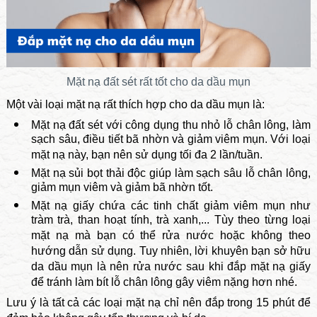
Mặt nạ đất sét rất tốt cho da dầu mụn
Một vài loại mặt nạ rất thích hợp cho da dầu mụn là:
Mặt nạ đất sét với công dụng thu nhỏ lỗ chân lông, làm
sạch sâu, điều tiết bã nhờn và giảm viêm mụn. Với loại
mặt nạ này, bạn nên sử dụng tối đa 2 lần/tuần.
Mặt nạ sủi bọt thải độc giúp làm sạch sâu lỗ chân lông,
giảm mụn viêm và giảm bã nhờn tốt.
Mặt nạ giấy chứa các tinh chất giảm viêm mụn như
tràm trà, than hoạt tính, trà xanh,... Tùy theo từng loại
mặt nạ mà bạn có thể rửa nước hoặc không theo
hướng dẫn sử dụng. Tuy nhiên, lời khuyên bạn sở hữu
da dầu mụn là nên rửa nước sau khi đắp mặt nạ giấy
để tránh làm bít lỗ chân lông gây viêm nặng hơn nhé.
Lưu ý là tất cả các loại mặt nạ chỉ nên đắp trong 15 phút để