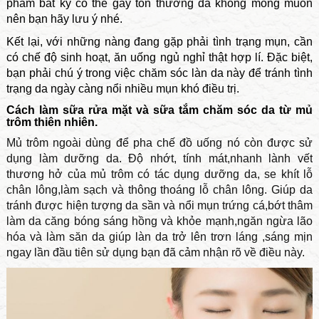
phẩm bất kỳ có thể gây tổn thương da không mong muốn
nên bạn hãy lưu ý nhé.
Kết lại, với những nàng đang gặp phải tình trạng mụn, cần
có chế độ sinh hoạt, ăn uống ngủ nghỉ thật hợp lí. Đặc biệt,
bạn phải chú ý trong việc chăm sóc làn da này để tránh tình
trạng da ngày càng nổi nhiều mụn khó điều trị.
Cách làm sữa rửa mặt và sữa tắm chăm sóc da từ mủ
trôm thiên nhiên.
Mủ trôm ngoài dùng để pha chế đồ uống nó còn được sử
dụng làm dưỡng da. Độ nhớt, tính mát,nhanh lành vết
thương hở của mủ trôm có tác dụng dưỡng da, se khít lỗ
chân lông,làm sạch và thông thoáng lỗ chân lông. Giúp da
tránh được hiện tượng da sần và nổi mụn trứng cá,bớt thâm
làm da căng bóng sáng hồng và khỏe mạnh,ngăn ngừa lão
hóa và làm săn da giúp làn da trở lên trơn láng ,sáng mịn
ngay lần đầu tiên sử dụng bạn đã cảm nhận rõ về điều này.