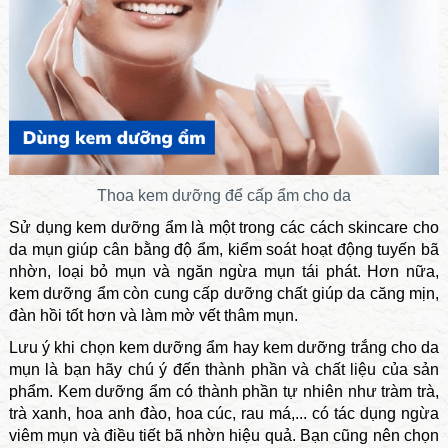
Thoa kem dưỡng để cấp ẩm cho da
Sử dụng kem dưỡng ẩm là một trong các cách skincare cho
da mụn giúp cân bằng độ ẩm, kiểm soát hoạt động tuyến bã
nhờn, loại bỏ mụn và ngăn ngừa mụn tái phát. Hơn nữa,
kem dưỡng ẩm còn cung cấp dưỡng chất giúp da căng mịn,
đàn hồi tốt hơn và làm mờ vết thâm mụn.
Lưu ý khi chọn kem dưỡng ẩm hay kem dưỡng trắng cho da
mụn là bạn hãy chú ý đến thành phần và chất liệu của sản
phẩm. Kem dưỡng ẩm có thành phần tự nhiên như tràm trà,
trà xanh, hoa anh đào, hoa cúc, rau má,... có tác dụng ngừa
viêm mụn và điều tiết bã nhờn hiệu quả. Bạn cũng nên chọn