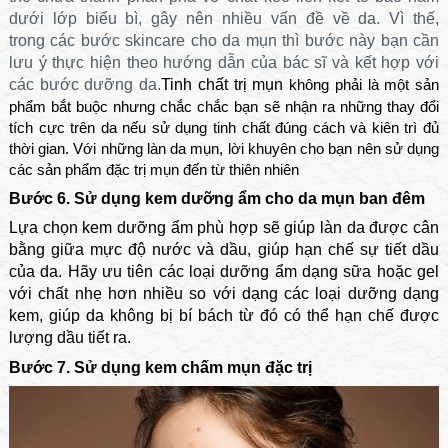
dưới lớp biểu bì, gây nên nhiều vấn đề về da. Vì thế,
trong
các bước skincare cho da mụn thì bước này bạn cần
lưu ý thực hiện theo hướng dẫn của bác sĩ và kết hợp với
các bước dưỡng da.
Tinh chất trị mụn
không phải là một sản
phẩm bắt buộc nhưng chắc chắc bạn sẽ nhận ra những thay đổi
tích cực trên da nếu sử dụng tinh chất đúng cách và kiên trì đủ
thời gian. Với những làn da mụn, lời khuyên cho bạn nên sử dụng
các sản phẩm đặc trị mụn đến từ thiên nhiên
Bước 6. Sử dụng kem dưỡng ẩm cho da mụn ban đêm
Lựa chọn kem dưỡng ẩm phù hợp sẽ giúp làn da được cân
bằng giữa mực độ nước và dầu, giúp hạn chế sự tiết dầu
của da. Hãy ưu tiên các loại dưỡng ẩm dạng sữa hoặc gel
với chất nhẹ hơn nhiều so với dạng các loại dưỡng dạng
kem, giúp da không bị bí bách từ đó có thể hạn chế được
lượng dầu tiết ra.
Bước 7. Sử dụng kem chấm mụn đặc trị