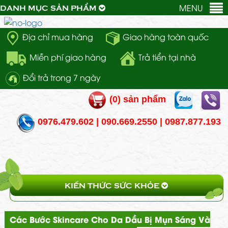
MENU
DANH MỤC SẢN PHẨM
Địa chỉ mua hàng
Giao hàng toàn quốc
Miễn phí giao hàng
Trả tiển tại nhà
Đổi trả trong 7 ngày
(
0
) sản phẩm
0976.479.602 | 090.669.2550 | 0987.877.193
KIẾN THỨC SỨC KHỎE
Các Bước Skincare Cho Da Dầu Bị Mụn Sáng Và