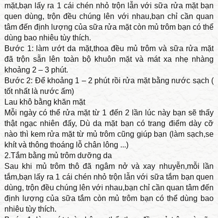
mặt,bạn lấy ra 1 cái chén nhỏ trộn lẫn với sữa rửa mặt bạn
quen dùng, trộn đều chúng lên với nhau,bạn chỉ cần quan
tâm đến định lượng của sữa rửa mặt còn mủ trôm bạn có thể
dùng bao nhiêu tùy thích.
Bước 1: làm ướt da mặt,thoa đều mủ trôm và sữa rửa mặt
đã trộn sẵn lên toàn bộ khuôn mặt và mát xa nhẹ nhàng
khoảng 2 – 3 phút.
Bước 2: Để khoảng 1 – 2 phút rồi rửa mặt bằng nước sạch (
tốt nhất là nước ấm)
Lau khô bằng khăn mặt
Mỗi ngày có thể rửa mặt từ 1 đến 2 lần lúc này bạn sẽ thấy
thật ngạc nhiên đấy, Dù da mặt bạn có trang điểm dày cỡ
nào thì kem rửa mặt từ mủ trôm cũng giúp bạn (làm sạch,se
khít và thông thoáng lỗ chân lông ...)
2.Tắm bằng mủ trôm dưỡng da
Sau khi mủ trôm thô đã ngâm nở và xay nhuyễn,mỗi lần
tắm,bạn lấy ra 1 cái chén nhỏ trộn lẫn với sữa tắm bạn quen
dùng, trộn đều chúng lên với nhau,bạn chỉ cần quan tâm đến
định lượng của sữa tắm còn mủ trôm bạn có thể dùng bao
nhiêu tùy thích.