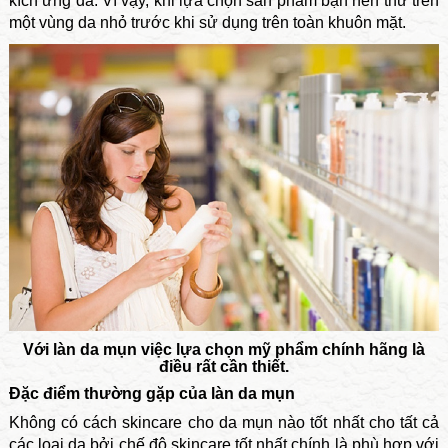
kích ứng da. Vì vậy, khi lựa chọn sản phẩm bạn nên thử trên
một vùng da nhỏ trước khi sử dụng trên toàn khuôn mặt.
Với làn da mụn việc lựa chọn mỹ phẩm chính hãng là
điều rất cần thiết.
Đặc điểm thường gặp của làn da mụn
Không có cách skincare cho da mụn nào tốt nhất cho tất cả
các loại da bởi chế độ skincare tốt nhất chính là phù hợp với