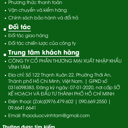
Phương thức thanh toán
Vận chuyển và kiểm hàng
Chính sách bảo hành và đổi trả
Đối tác
Đối tác giao hàng
Đối tác chiến lược của công ty
Trung tâm khách hàng
CÔNG TY CỔ PHẦN THƯƠNG MẠI XUẤT NHẬP KHẨU
VĨNH TÂM
Địa chỉ: Số 122 Thạnh Xuân 22, Phường Thới An,
Thành phố Hồ Chi Minh, Việt Nam. | GPKD số
0316098383, Đăng ký ngày: 07-01-2020, nơi cấp SỞ
KẾ HOẠCH VÀ ĐẦU TƯ THÀNH PHỐ HỒ CHÍ MINH
Điện thoại: (Zalo)0976.479.602 | 090.669.2550 |
09.6641.6641
Email: thaoduocvinhtam@gmail.com
Thường được tím kiếm