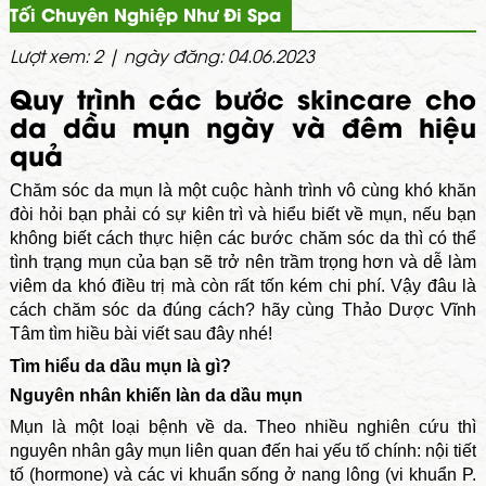
Tối Chuyên Nghiệp Như Đi Spa
Lượt xem: 2 | ngày đăng: 04.06.2023
Quy trình các bước skincare cho
da dầu mụn ngày và đêm hiệu
quả
Chăm sóc da mụn là một cuộc hành trình vô cùng khó khăn
đòi hỏi bạn phải có sự kiên trì và hiểu biết về mụn, nếu bạn
không biết cách thực hiện các bước chăm sóc da thì có thể
tình trạng mụn của bạn sẽ trở nên trầm trọng hơn và dễ làm
viêm da khó điều trị mà còn rất tốn kém chi phí. Vậy đâu là
cách chăm sóc da đúng cách? hãy cùng Thảo Dược Vĩnh
Tâm tìm hiều bài viết sau đây nhé!
Tìm hiểu da dầu mụn là gì?
Nguyên nhân khiến làn da dầu mụn
Mụn là một loại bệnh về da. Theo nhiều nghiên cứu thì
nguyên nhân gây mụn liên quan đến hai yếu tố chính: nội tiết
tố (hormone) và các vi khuẩn sống ở nang lông (vi khuẩn P.