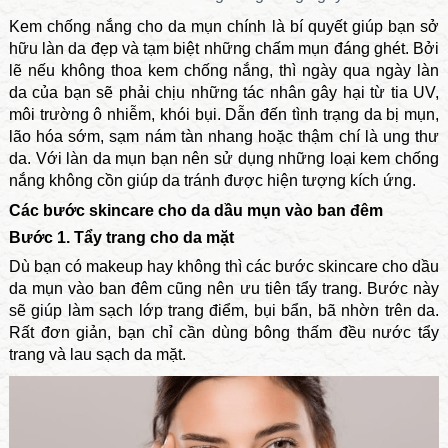
Kem chống nắng cho da mụn chính là bí quyết giúp bạn sở
hữu làn da đẹp và tạm biệt những chấm mụn đáng ghét. Bởi
lẽ nếu không thoa kem chống nắng, thì ngày qua ngày làn
da của bạn sẽ phải chịu những tác nhân gây hại từ tia UV,
môi trường ô nhiễm, khói bụi. Dẫn đến tình trạng da bị mụn,
lão hóa sớm, sạm nám tàn nhang hoặc thậm chí là ung thư
da. Với làn da mụn bạn nên sử dụng những loại kem chống
nắng không cồn giúp da tránh được hiện tượng kích ứng.
Các bước skincare cho da dầu mụn vào ban đêm
Bước 1. Tẩy trang cho da mặt
Dù bạn có makeup hay không thì các bước skincare cho dầu
da mụn vào ban đêm cũng nên ưu tiên tẩy trang. Bước này
sẽ giúp làm sạch lớp trang điểm, bụi bẩn, bã nhờn trên da.
Rất đơn giản, bạn chỉ cần dùng bông thấm đều nước tẩy
trang và lau sạch da mặt.