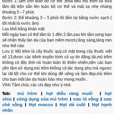
Bước 1: làm ướt toàn bộ cơ thể ,thoa đều mủ trôm và sữa
tắm đã trộn sẵn lên toàn bộ cơ thể và mát xa nhẹ nhàng
khoảng 5 –7 phút.
Bước 2: Để khoảng 3 – 5 phút rồi tắm lại bằng nước sạch (
tốt nhất là nước ấm)
Lau khô bằng khăn mặt
Mỗi ngày bạn có thể tắm từ 1 đến 2 lần,sau khi tắm xong bạn
sẽ nhận thấy làn da của bạn mềm mượt,căng sáng,láng mịn
như thế nào
Lưu ý: Mủ trôm là cây thuốc quý,có mặt trong cây thuốc việt
số 13,được các kênh truyền hình có uy tín đăng tải,mủ trôm
không có độc tính nó hoàn toàn từ thiên nhiên,nên các bạn
yên tâm sử dụng,mủ trôm không có tác dụng phụ mà ngược
lại rất tốt cho cơ thể khi dùng để uống và làm đẹp,mủ trôm
cho bạn một làn da hoàn hảo như mong muốn .
Vĩnh Tâm chúc các chị đẹp như ý nhé.
Tab:
mủ trôm
|
hạt điều rang muối
|
hạt
chia
|
công dụng của mủ trôm
|
cao lá vằng
|
cao
chè vằng
|
Hạt macca
|
Hạt dẻ cười
|
Hạt hạnh
nhân