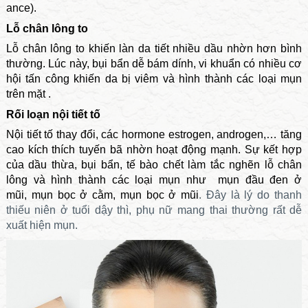
ance).
Lỗ chân lông to
Lỗ chân lông to khiến làn da tiết nhiều dầu nhờn hơn bình
thường. Lúc này, bụi bẩn dễ bám dính, vi khuẩn có nhiều cơ
hội tấn công khiến da bị viêm và hình thành các loại mụn
trên mặt .
Rối loạn nội tiết tố
Nội tiết tố thay đổi, các hormone estrogen, androgen,… tăng
cao kích thích tuyến bã nhờn hoạt động mạnh. Sự kết hợp
của dầu thừa, bụi bẩn, tế bào chết làm tắc nghẽn lỗ chân
lông và hình thành các loại mụn như
mụn đầu đen ở
mũi, mụn bọc ở cằm, mụn bọc ở mũi
. Đây là lý do thanh
thiếu niên ở tuổi dậy thì, phụ nữ mang thai thường rất dễ
xuất hiện mụn.