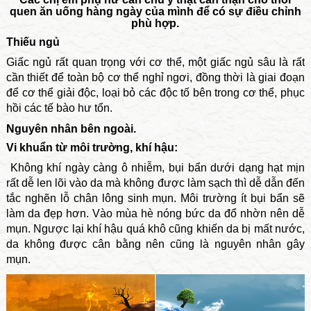
quen ăn uống hàng ngày của mình để có sự điều chỉnh
phù hợp.
Thiếu ngủ
Giấc ngủ rất quan trọng với cơ thể, một giấc ngủ sâu là rất
cần thiết để toàn bộ cơ thể nghỉ ngơi, đồng thời là giai đoạn
để cơ thể giải độc, loại bỏ các độc tố bên trong cơ thể, phục
hồi các tế bào hư tổn.
Nguyên nhân bên ngoài​.
Vi khuẩn từ m
ôi trường, khí hậu:
Không khí ngày càng ô nhiễm, bụi bẩn dưới dạng hạt mịn
rất dễ len lõi vào da mà không được làm sạch thì dễ dẫn đến
tắc nghẽn lỗ chân lông sinh mụn. Môi trường ít bụi bẩn sẽ
làm da đẹp hơn. Vào mùa hè nóng bức da đổ nhờn nên dễ
mụn. Ngược lại khí hậu quá khô cũng khiến da bị mất nước,
da không được cân bằng nên cũng là nguyên nhân gây
mụn.