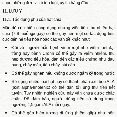
chọn những đơn vị có tên tuổi, uy tín hàng đầu.
11. LƯU Ý
11.1. Tác dụng phụ của hạt chia
Mặc dù có nhiều công dụng nhưng việc tiêu thụ nhiều hạt
chia (7-8 muỗng/ngày) có thể gây nên một số tác động tiêu
cực đến hệ tiêu hóa hoặc các vấn đề khác như:
Đối với người mắc bệnh viêm ruột như viêm loét đại
tràng hay bệnh Crohn có thể gây ra viêm nhiễm, thu
hẹp đường tiêu hóa, dẫn đến các triệu chứng như đau
bụng, chảy máu, tiêu chảy, sút cân.
Có thể gây nghẹn nếu không được ngâm kỹ trong nước
Sử dụng nhiều loại hạt này có thành phần axit béo ALA
(axit alpha-linolenic) có thể dẫn tới ung thư tiền liệt
tuyến. Tuy nhiên nghiên cứu này vẫn chưa được chắc
chắn. Để đảm bảo, người dùng nên sử dụng trong
ngưỡng 1,5 gam ALA mỗi ngày.
Có thể gặp hiện tượng dị ứng (hiếm gặp) như nôn