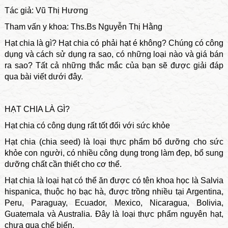
Tác giả: Vũ Thị Hương
Tham vấn y khoa: Ths.Bs Nguyễn Thị Hằng
Hạt chia là gì? Hạt chia có phải hạt é không? Chúng có công
dụng và cách sử dụng ra sao, có những loại nào và giá bán
ra sao? Tất cả những thắc mắc của bạn sẽ được giải đáp
qua bài viết dưới đây.
HẠT CHIA LÀ GÌ?
Hạt chia có công dụng rất tốt đối với sức khỏe
Hạt chia (chia seed) là loại thực phẩm bổ dưỡng cho sức
khỏe con người, có nhiều công dụng trong làm đẹp, bổ sung
dưỡng chất cần thiết cho cơ thể.
Hạt chia là loại hạt có thể ăn được có tên khoa học là Salvia
hispanica, thuộc họ bạc hà, được trồng nhiều tại Argentina,
Peru, Paraguay, Ecuador, Mexico, Nicaragua, Bolivia,
Guatemala và Australia. Đây là loại thực phẩm nguyên hạt,
chưa qua chế biến.