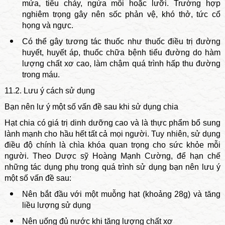
mửa, tiêu chảy, ngứa môi hoặc lưỡi. Trường hợp
nghiêm trọng gây nên sốc phản vệ, khó thở, tức cổ
họng và ngực.
Có thể gây tương tác thuốc như thuốc điều trị đường
huyết, huyết áp, thuốc chữa bệnh tiểu đường do hàm
lượng chất xơ cao, làm chậm quá trình hấp thu đường
trong máu.
11.2. Lưu ý cách sử dụng
Bạn nên lư ý một số vấn đề sau khi sử dụng chia
Hạt chia có giá trị dinh dưỡng cao và là thực phẩm bổ sung
lành mạnh cho hầu hết tất cả mọi người. Tuy nhiên, sử dụng
điều độ chính là chìa khóa quan trọng cho sức khỏe mỗi
người. Theo Dược sỹ Hoàng Mạnh Cường, để hạn chế
những tác dụng phụ trong quá trình sử dụng bạn nên lưu ý
một số vấn đề sau:
Nên bắt đầu với một muỗng hạt (khoảng 28g) và tăng
liều lượng sử dụng
Nên uống đủ nước khi tăng lượng chất xơ