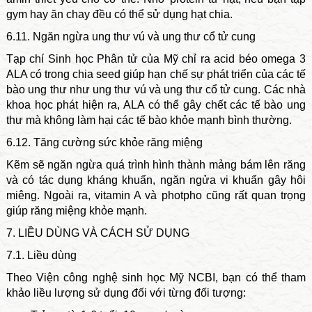
gym hay ăn chay đều có thể sử dụng hạt chia.
6.11. Ngăn ngừa ung thư vú và ung thư cổ tử cung
Tạp chí Sinh học Phân tử của Mỹ chỉ ra acid béo omega 3
ALA có trong chia seed giúp hạn chế sự phát triển của các tế
bào ung thư như ung thư vú và ung thư cổ tử cung. Các nhà
khoa học phát hiện ra, ALA có thể gây chết các tế bào ung
thư mà không làm hại các tế bào khỏe mạnh bình thường.
6.12. Tăng cường sức khỏe răng miệng
Kẽm sẽ ngăn ngừa quá trình hình thành mảng bám lên răng
và có tác dụng kháng khuẩn, ngăn ngửa vi khuẩn gây hôi
miêng. Ngoài ra, vitamin A và photpho cũng rất quan trọng
giúp răng miệng khỏe mạnh.
7. LIỀU DÙNG VÀ CÁCH SỬ DỤNG
7.1. Liều dùng
Theo Viện công nghệ sinh học Mỹ NCBI, bạn có thể tham
khảo liều lượng sử dụng đối với từng đối tượng: