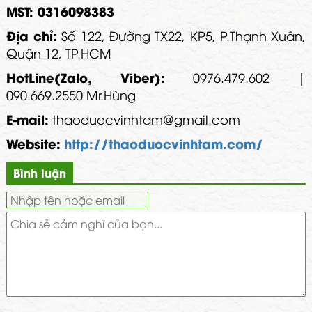
MST: 0316098383
Địa chỉ:
Số 122, Đường TX22, KP5, P.Thạnh Xuân,
Quận 12, TP.HCM
HotLine(Zalo, Viber):
0976.479.602 |
090.669.2550 Mr.Hùng
E-mail:
thaoduocvinhtam@gmail.com
Website:
http://thaoduocvinhtam.com/
Bình luận