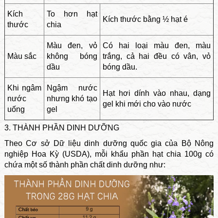
Kích
To hơn hạt
Kích thước bằng ½ hạt é
thước
chia
Màu đen, vỏ
Có hai loại màu đen, màu
Màu sắc
không bóng
trắng, cả hai đều có vân, vỏ
dầu
bóng dầu.
Khi ngâm
Ngậm nước
Hạt hơi dính vào nhau, dạng
nước
nhưng khó tạo
gel khi mới cho vào nước
uống
gel
3. THÀNH PHẦN DINH DƯỠNG
Theo Cơ sở Dữ liệu dinh dưỡng quốc gia của Bộ Nông
nghiệp Hoa Kỳ (USDA), mỗi khẩu phần hạt chia 100g có
chứa một số thành phần chất dinh dưỡng như: