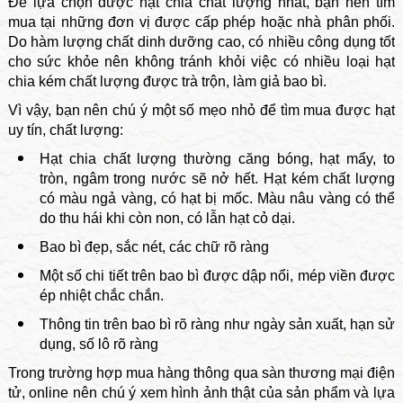
Để lựa chọn được hạt chia chất lượng nhất, bạn nên tìm
mua tại những đơn vị được cấp phép hoặc nhà phân phối.
Do hàm lượng chất dinh dưỡng cao, có nhiều công dụng tốt
cho sức khỏe nên không tránh khỏi việc có nhiều loại hạt
chia kém chất lượng được trà trộn, làm giả bao bì.
Vì vậy, bạn nên chú ý một số mẹo nhỏ để tìm mua được hạt
uy tín, chất lượng:
Hạt chia chất lượng thường căng bóng, hạt mẩy, to
tròn, ngâm trong nước sẽ nở hết. Hạt kém chất lượng
có màu ngả vàng, có hạt bị mốc. Màu nâu vàng có thể
do thu hái khi còn non, có lẫn hạt cỏ dại.
Bao bì đẹp, sắc nét, các chữ rõ ràng
Một số chi tiết trên bao bì được dập nổi, mép viền được
ép nhiệt chắc chắn.
Thông tin trên bao bì rõ ràng như ngày sản xuất, hạn sử
dụng, số lô rõ ràng
Trong trường hợp mua hàng thông qua sàn thương mại điện
tử, online nên chú ý xem hình ảnh thật của sản phẩm và lựa