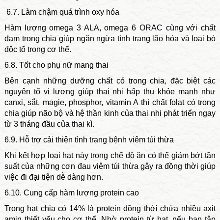
6.7. Làm chậm quá trình oxy hóa
Hàm lượng omega 3 ALA, omega 6 ORAC cùng với chất
đạm trong chia giúp ngăn ngừa tình trạng lão hóa và loại bỏ
độc tố trong cơ thể.
6.8. Tốt cho phụ nữ mang thai
Bên cạnh những dưỡng chất có trong chia, đặc biệt các
nguyên tố vi lượng giúp thai nhi hấp thụ khỏe mạnh như
canxi, sắt, magie, phosphor, vitamin A thì chất folat có trong
chia giúp não bộ và hệ thần kinh của thai nhi phát triển ngay
từ 3 tháng đầu của thai kì.
6.9. Hỗ trợ cải thiện tình trạng bệnh viêm túi thừa
Khi kết hợp loại hạt này trong chế độ ăn có thể giảm bớt tần
suất của những cơn đau viêm túi thừa gây ra đồng thời giúp
việc đi đại tiện dễ dàng hơn.
6.10. Cung cấp hàm lượng protein cao
Trong hạt chia có 14% là protein đồng thời chứa nhiều axit
amin thiết yếu cho cơ thể. Nhờ protein từ hạt, nếu bạn tập