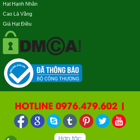
Hạt Hạnh Nhân
Cao Lá Vằng
Giá Hạt Điều
HOTLINE 0976.479.602 |
090.669.2550 | 0987.877.193
Hợp tác