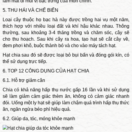
làm mất đi mùi vị đặc trưng của món chính.
5. THU HÁI VÀ CHẾ BIẾN
Loại cây thuộc họ bạc hà này được trồng hai vụ một năm,
thích hợp với nhiều loại đất và khí hậu khác nhau. Thông
thường, sau khoảng 3-4 tháng trồng và chăm sóc, cây sẽ
cho thu hoạch. Sau khi cây ra hoa, tạo hạt sẽ cắt cây về,
đem phơi khô, buộc thành bó và cho vào máy tách hạt.
Hạt chia sau đó sẽ được loại bỏ bụi bẩn và đóng gói kín, có
thể sử dụng trực tiếp.
6. TOP 12 CÔNG DỤNG CỦA HẠT CHIA
6.1. Hỗ trợ giảm cân
Chia có khả năng hấp thụ nước gấp 16 lần và khi sử dụng
sẽ làm giảm cảm giác thèm ăn, không có cảm giác nhanh
đói. Uống một ly hạt sẽ giúp làm chậm quá trình hấp thụ thức
ăn, ngăn ngừa béo phì hiệu quả.
6.2. Giúp da, tóc, móng khỏe mạnh