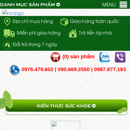
MENU
DANH MỤC SẢN PHẨM
Địa chỉ mua hàng
Giao hàng toàn quốc
Miễn phí giao hàng
Trả tiển tại nhà
Đổi trả trong 7 ngày
(
0
) sản phẩm
0976.479.602 | 090.669.2550 | 0987.877.193
KIẾN THỨC SỨC KHỎE