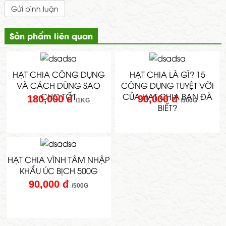
Gửi bình luận
Sản phẩm liên quan
HẠT CHIA CÔNG DỤNG
HẠT CHIA LÀ GÌ? 15
VÀ CÁCH DÙNG SAO
CÔNG DỤNG TUYỆT VỜI
CHO TỐT
CỦA HẠT CHIA BẠN ĐÃ
180,000 đ
90,000 đ
/1KG
/500G
BIẾT?
HẠT CHIA VĨNH TÂM NHẬP
KHẨU ÚC BỊCH 500G
90,000 đ
/500G