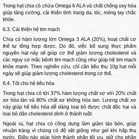
Trong hạt chia có chứa Omega 6 ALA và chất chống oxy hóa
giúp tăng cường, cải thiện tình trạng da, tóc, móng tay chắc
khỏe.
6.3. Cải thiện hệ tim mạch
Chia có hàm lượng lớn Omega 3 ALA (20%), hoạt chất cơ
thể tự tổng hợp được. Do đó, việc bổ sung thực phẩm
nguyên hạt này sẽ giúp cơ thể giảm lương cholesterol và
các nguy cơ mắc bệnh tim mạch cũng như giúp hệ tim mạch
khỏe mạnh. Theo nghiên cứu, chỉ cần tiêu thụ 10g hạt mỗi
ngày sẽ giúp giảm lượng cholesterol trong cơ thể.
6.4. Tốt cho hệ tiêu hóa
Trong hạt chia có tới 37% hàm lượng chất xơ với 20% chất
xơ hòa tàn và 80% chất xơ không hòa tan. Lượng chất xơ
này giúp hệ tiêu hóa dễ dàng loại bỏ được chất độc hại và
loại bỏ dần cholesterol dính ở thành ruột.
Ngoài ra, hạt chia có công dụng làm giảm táo bón, giúp
nhuận tràng vì chúng có độ sệt giống như gel khi hấp thụ
nước. Điều này giúp hình thành phân tối ưu, giữ cho phân