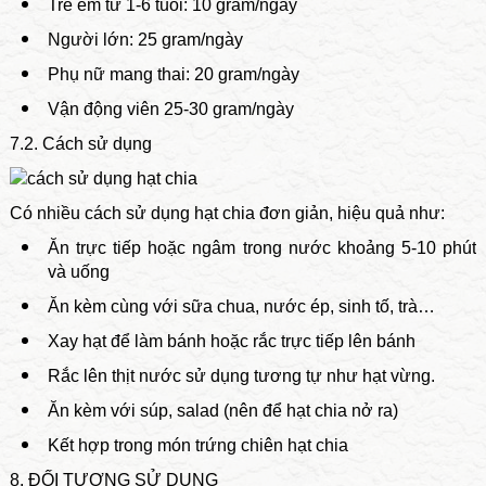
Trẻ em từ 1-6 tuổi: 10 gram/ngày
Người lớn: 25 gram/ngày
Phụ nữ mang thai: 20 gram/ngày
Vận động viên 25-30 gram/ngày
7.2. Cách sử dụng
Có nhiều cách sử dụng hạt chia đơn giản, hiệu quả như:
Ăn trực tiếp hoặc ngâm trong nước khoảng 5-10 phút
và uống
Ăn kèm cùng với sữa chua, nước ép, sinh tố, trà…
Xay hạt để làm bánh hoặc rắc trực tiếp lên bánh
Rắc lên thịt nước sử dụng tương tự như hạt vừng.
Ăn kèm với súp, salad (nên để hạt chia nở ra)
Kết hợp trong món trứng chiên hạt chia
8. ĐỐI TƯỢNG SỬ DỤNG