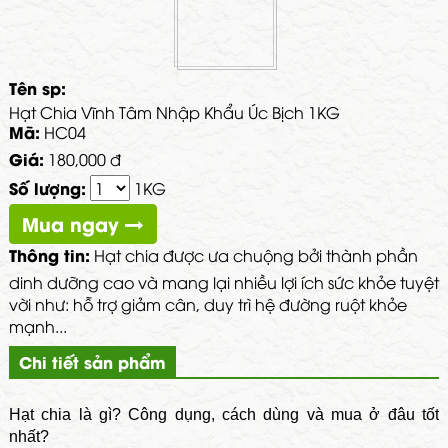
Tên sp:
Hạt Chia Vĩnh Tâm Nhập Khẩu Úc Bịch 1KG
Mã:
HC04
Giá:
180,000 đ
Số lượng:
1KG
Mua ngay
Thông tin:
Hạt chia được ưa chuộng bởi thành phần
dinh dưỡng cao và mang lại nhiều lợi ích sức khỏe tuyệt
vời như: hỗ trợ giảm cân, duy trì hệ đường ruột khỏe
mạnh...
Chi tiết sản phẩm
Hạt chia là gì? Công dụng, cách dùng và mua ở đâu tốt
nhất?