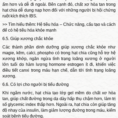
ẩm hơn và dễ đi ngoài. Bên cạnh đó, chất xơ hòa tan trong
hạt chia dễ dung nạp hơn đối với những người bị hội chứng
ruột kích thích IBS.
>> Tìm hiểu thêm: Hệ tiêu hóa – Chức năng, cấu tạo và cách
để có hệ tiêu hóa khỏe mạnh
6.5. Giúp xương chắc khỏe
Các thành phần dinh dưỡng giúp xương chắc khỏe như
magie, kẽm, calci, phospho có trong hạt chia cũng hỗ trợ hệ
xương khớp, ngăn ngừa tình trạng loãng xương ở người
lớn tuổi do hàm lượng hormone estrogen ít đi, khiến việc
điều tiết canxi trong máu hạn chế, dẫn tới tình trạng loãng
xương.
6.6. Có lợi cho người bị tiểu đường
Khi ngâm nước, hạt chia tạo lớp gel mềm do chất xơ hòa
tan, giúp chất đường trong dạ dày hấp thụ chậm hơn, làm trị
số glycemic index thấp hơn. Ngoài ra, hạt chia còn giúp tăng
độ nhạy của insulin, làm giảm lượng đường trong máu, kiểm
soát bệnh tiểu đường.