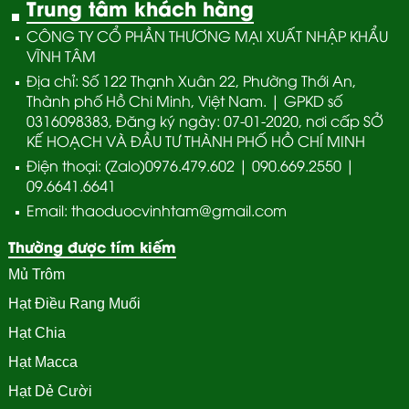
Trung tâm khách hàng
CÔNG TY CỔ PHẦN THƯƠNG MẠI XUẤT NHẬP KHẨU
VĨNH TÂM
Địa chỉ: Số 122 Thạnh Xuân 22, Phường Thới An,
Thành phố Hồ Chi Minh, Việt Nam. | GPKD số
0316098383, Đăng ký ngày: 07-01-2020, nơi cấp SỞ
KẾ HOẠCH VÀ ĐẦU TƯ THÀNH PHỐ HỒ CHÍ MINH
Điện thoại: (Zalo)0976.479.602 | 090.669.2550 |
09.6641.6641
Email: thaoduocvinhtam@gmail.com
Thường được tím kiếm
Mủ Trôm
Hạt Điều Rang Muối
Hạt Chia
Hạt Macca
Hạt Dẻ Cười