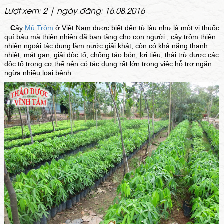
Lượt xem: 2 | ngày đăng: 16.08.2016
C
ây
Mủ Trôm
ở Việt Nam được biết đến từ lâu như là một vị thuốc
quí báu mà thiên nhiên đã ban tặng cho con người , cây trôm thiên
nhiên ngoài tác dụng làm nước giải khát, còn có khả năng thanh
nhiệt, mát gan, giải độc tố, chống táo bón, lợi tiểu, thải trừ được các
độc tố trong cơ thể nên có tác dụng rất lớn trong việc hỗ trợ ngăn
ngừa nhiều loại bệnh .