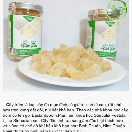
C
ây trôm là loại cây đa mục đích,có giá trị kinh tế cao, rất phù
hợp trên vùng đất đồi, núi đất khô hạn. Theo các nhà khoa học cây
trôm có tên gọi Bastardpoom,Piari, tên khoa học Sterculia Foetida
L, họ Sterculiaceae. Cây đặc tính ưa sáng,ẩm đặc biệt thích hợp
với vùng có chế độ khí hậu khô hạn như Bình Thuận, Ninh Thuận.
Nhiệt độ trung bình nằm từ 24°C đến 33°C.