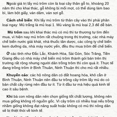
N
goài giá trị lấy mủ trôm còn là loại cây thân gỗ to, khoảng 20
năm thì cho khai thác, gỗ không bị mối mọt, có thể dùng làm bao
bì, làm bột giấy, ván dăm, ván sợi gỗ.
Cách chế biến
: Khi lấy mủ trôm từ thân cây vào thì phải phân
loại ngay: Mủ trắng là mủ loại 1. Mủ vàng là mủ loại 2,3 để dễ bán.
Mủ trôm
sau khi khai thác mủ có mủ thì tư thương tự tìm đến
mua, vì hiện nay mủ trôm rất chuộng trong thị trường, các nhà máy
chế biến nước giải khát, nhà thuốc tân dược, các công ty chế biến
kem dưỡng da, nhà máy nước yến, đều thu mua trôm để chế biến.
Ở
các tỉnh như Đắc Lắc, Khánh Hòa, Sài Gòn, Sóc Trăng, Tiền
Giang đều có nhà máy chế biến mủ trôm thành gói bán trên thị
trường rất rộng nhưng người dân trồng trôm thì còn quá ít. Thực tế
đang trồng trôm ở Bình Thuân, Ninh Thuận thì cho mủ rất nhiều.
Khuyến cáo
: các hộ nông dân có đất hoang hóa, khô cằn ở
Bình Thuận, Ninh Thuận nên đầu tư trồng cây trôm lấy mủ do có
bản chất cây rừng nên đầu tư ít. Từ ít đầu tư mà hiệu quả kinh tế
cao ít sâu bệnh.
Khi
bà con nông dân nên chọn giống tốt chất lượng, không nên
mua giống không rõ nguồn gốc. Vì cây trôm có nhiều loại nếu trồng
nhầm giống không đạt năng suất hoặc không có mủ thì nông dân
sẽ bị thiệt thòi về kinh tế.