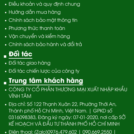
Điều khoản và quy định chung
Hướng dẫn mua hàng
Chính sách bảo mật thông tin
Phương thức thanh toán
Vận chuyển và kiểm hàng
Chính sách bảo hành và đổi trả
Đối tác
Đối tác giao hàng
Đối tác chiến lược của công ty
Trung tâm khách hàng
CÔNG TY CỔ PHẦN THƯƠNG MẠI XUẤT NHẬP KHẨU
VĨNH TÂM
Địa chỉ: Số 122 Thạnh Xuân 22, Phường Thới An,
Thành phố Hồ Chi Minh, Việt Nam. | GPKD số
0316098383, Đăng ký ngày: 07-01-2020, nơi cấp SỞ
KẾ HOẠCH VÀ ĐẦU TƯ THÀNH PHỐ HỒ CHÍ MINH
Điện thoại: (Zalo)0976.479.602 | 090.669.2550 |