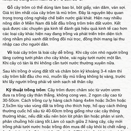
G
ỗ cây trôm có thể dùng làm bao bì, bột giấy, ván dăm, ván sợi.
Giá trị lớn nhất của cây trôm là mủ trôm. Đây là nguyên liệu quan
trọng trong công nghiệp chế biến nước giải khát. Hiện nay nhiều
nông dân ở Miền Nam đã bắt đầu trồng trôm trên đất vườn. Kết
quả được các chuyên gia kinh tế đánh giá hiệu quả kinh tế cao hơn
các loại cây khác hiện nay đang trồng và phát triển trên diện tích
rộng nhằm phủ xanh đất trống đồi núi trọc, đồng thời mang lại thu
nhập cao cho người dân.
V
ề loài cây trôm là loài cây dễ trồng. Khi cây còn nhỏ người trồng
tăng cường tưới phân cho cây khỏe, vài ngày tưới nước một lần.
Khi cây có tán lá thì không cần tưới nước thường xuyên nữa.
Sau khi trồng ở vùng đất tốt và chăm bón kỹ khoảng 3-4 năm thì
cây trôm bắt đầu cho mủ, muốn lấy mủ trắng không bị vàng, trước
khi lấy người trồng phải vệ sinh sạch sẽ thân cây.
Kỹ thuật trồng trôm
: Cây trôm được chăm sóc từ vườn ươm
đưa ra trồng cây thân thẳng, không cong vẹo, 2 ngọn cây cao từ
30-50cm. Cách trồng cự ly hàng cách hàng 4x4m hoặc 3x3m hoặc
2,5x3m tùy vào vùng đất ta trồng cho thích hợp, hố quy cách thông
thường cuốc hố sâu từ 40-60cm trồng giống như các cây thông
thường khác, nếu đất xấu nên bón lót phân lân hoặc phân vi sinh,
phân chuồng hôi càng tốt.Làm cỏ sạch giữa 2 hàng cây, cây mới
trồng phải tưới nước hoặc trồng đón mưa để cây khỏi bị chết nắng ,