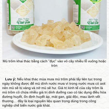
Mủ trôm khai thác bằng cách ”đục” vào vỏ cây nhiều lỗ vuông hoặc
tròn
Lưu ý:
Nếu khai thác mùa mưa mủ trôm phải lấy liên tục trong
ngày không được để mủ dính nước mưa vì trong nước mưa có axit
nên mủ sẽ bị vàng và nở mủ sẽ hư. Giá trị kinh tế của cây trôm là
mủ trôm có chứa nhiều giá trị dinh dưỡng cao có tác dụng điều hòa
đường huyết, ổn định huyết áp, mát gan, giải độc, mau lành vết
thương… đây là loại nguyên liệu quan trọng dùng trong công
nghiệp chế biến nước giải khát.