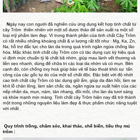
N
gày nay con người đã nghiên cứu ứng dụng kết hợp tinh chất từ
cây Trôm thiên nhiên với một số dược thảo để sản xuất ra một số
loại mỹ phẩm làm đẹp. Vì trong thành phần của tinh chất Cây Trôm
có rất nhiều những khoáng chất & vi lượng rất tốt như : Mg, Ka, Zn,
Na, hỗ trợ đắc lực cho làn da trong quá trình ngăn ngừa chống lão
hóa. Mặc khác tinh chất cây Trôm còn có tác dụng cực kỳ hiệu quả
vì định mức chuẩn tỷ lệ chất bã nhờn, giúp mau lành vết thương và
liền sẹo nhanh, dùng để chữa trị các loại da nhờn và có mụn. Bên
cạnh đó, còn chống oxy hoá giúp bảo vệ tế bào thoát khỏi sự tấn
công của các gốc tự do của một số chất độc. Đặc biệt với độ nhớt
cao tinh chất cây Trôm có tác dụng giữ ẩm, giúp da đàn hồi, làm se
khít lỗ chân lông, làm săn chắc da, ngăn ngừa sự xuất hiện của các
nếp nhăn da, mụn, nám, tàn nhang, đồi mồi, cho làn da tươi sáng
và khỏe mạnh mịn màng. Tinh chất cây Trôm hiện nay đã trở thành
một trong những nguyên liệu làm đẹp & thực phẩm chức năng tuyệt
vời nhất .
Quy trình trồng, chăm sóc, khai thác, chế biến, tiêu thụ mủ
trôm :