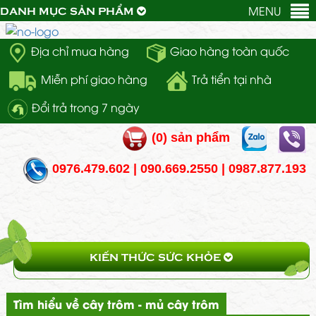
MENU
DANH MỤC SẢN PHẨM
Địa chỉ mua hàng
Giao hàng toàn quốc
Miễn phí giao hàng
Trả tiển tại nhà
Đổi trả trong 7 ngày
(
0
) sản phẩm
0976.479.602 | 090.669.2550 | 0987.877.193
KIẾN THỨC SỨC KHỎE
Tìm hiểu về cây trôm - mủ cây trôm