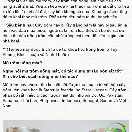
Ngoài
việc lấy mủ trôm, cây trôm còn trồng làm chòi tiêu cho
năng suất 2 mặt. Vừa ăn tiêu vừa khai thác mủ. Từ mặt đất cho tiêu
xà lỏn lên 1m vì sát đất, cây tiêu không
có
quả. Khoảng cách trồng
đó ta khai thác mủ trôm. Phần trên tiêu bám ta thu hoạch tiêu.
Sâu bệnh hại
: Cây trôm hay bị rầy trắng bám lá hay bị sâu ăn lá
non vào đầu mùa mưa, ngoài ra lá trôm loại thức ăn bò dê rất ưa
thích ăn nên trồng trôm cần phải trông coi theo dõi kẻo bị gia súc
phá hoại.
** (Tài liệu này được trích từ đề tài khoa học trồng trôm ở Tuy
Phong, Bình Thuận và Ninh Thuận)
Mủ trôm uống mát?
Nghe nói mủ trôm uống mát, có tác dụng trị táo bón rất tốt?
Xin cho biết cách uống như thế nào?
Mủ trôm hay nhựa trôm là chất tiết được thu hoạch từ vỏ thân cây
trôm, tên khoa học là Sterculia foetida, họ Sterculiaceae. Cây trôm
phân bố rất nhiều ở các nước nhiệt đới như Ấn Độ, Úc, Pakistan,
Panama, Thái Lan, Philippines, Indonesia, Senegal, Sudan và Việt
Nam.