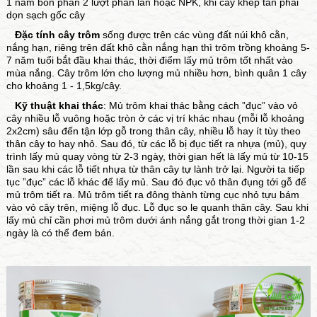
1 năm bón phân 2 lượt phân lân hoặc NPK, khi cây khép tán phải
dọn sạch gốc cây
Đặc tính cây trôm
sống được trên các vùng đất núi khô cằn,
nắng hạn, riêng trên đất khô cằn nắng hạn thì trôm trồng khoảng 5-
7 năm tuổi bắt đầu khai thác, thời điểm lấy mủ trôm tốt nhất vào
mùa nắng. Cây trôm lớn cho lượng mủ nhiều hơn, bình quân 1 cây
cho khoảng 1 - 1,5kg/cây.
Kỹ thuật khai thác
: Mủ trôm khai thác bằng cách ”đục” vào vỏ
cây nhiều lỗ vuông hoặc tròn ở các vị trí khác nhau (mỗi lỗ khoảng
2x2cm) sâu đến tận lớp gỗ trong thân cây, nhiều lỗ hay ít tùy theo
thân cây to hay nhỏ. Sau đó, từ các lỗ bị đục tiết ra nhựa (mủ), quy
trình lấy mủ quay vòng từ 2-3 ngày, thời gian hết là lấy mủ từ 10-15
lần sau khi các lỗ tiết nhựa từ thân cây tự lành trở lại. Người ta tiếp
tục ”đục” các lỗ khác để lấy mủ. Sau đó đục vỏ thân đụng tới gỗ để
mủ trôm tiết ra. Mủ trôm tiết ra đông thành từng cục nhỏ tựu bám
vào vỏ cây trên, miệng lỗ đục. Lỗ đục so le quanh thân cây. Sau khi
lấy mủ chỉ cần phơi mủ trôm dưới ánh nắng gắt trong thời gian 1-2
ngày là có thể đem bán.