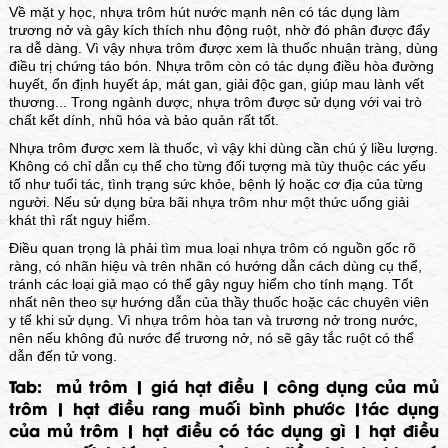
Về mặt y học, nhựa trôm hút nước mạnh nên có tác dụng làm
trương nở và gây kích thích nhu động ruột, nhờ đó phân được đẩy
ra dễ dàng. Vì vậy nhựa trôm được xem là thuốc nhuận tràng, dùng
điều trị chứng táo bón. Nhựa trôm còn có tác dụng điều hòa đường
huyết, ổn định huyết áp, mát gan, giải độc gan, giúp mau lành vết
thương... Trong ngành dược, nhựa trôm được sử dụng với vai trò
chất kết dính, nhũ hóa và bảo quản rất tốt.
Nhựa trôm được xem là thuốc, vì vậy khi dùng cần chú ý liều lượng.
Không có chỉ dẫn cụ thể cho từng đối tượng mà tùy thuộc các yếu
tố như tuổi tác, tình trạng sức khỏe, bệnh lý hoặc cơ địa của từng
người. Nếu sử dụng bừa bãi nhựa trôm như một thức uống giải
khát thì rất nguy hiểm.
Điều quan trọng là phải tìm mua loại nhựa trôm có nguồn gốc rõ
ràng, có nhãn hiệu và trên nhãn có hướng dẫn cách dùng cụ thể,
tránh các loại giả mạo có thể gây nguy hiểm cho tính mạng. Tốt
nhất nên theo sự hướng dẫn của thầy thuốc hoặc các chuyên viên
y tế khi sử dụng. Vì nhựa trôm hòa tan và trương nở trong nước,
nên nếu không đủ nước để trương nở, nó sẽ gây tắc ruột có thể
dẫn đến tử vong.
Tab:
mủ trôm
|
giá hạt điều
|
công dụng của mủ
trôm
|
hạt điều rang muối bình phước
|
tác dụng
của mủ trôm
|
hạt điều có tác dụng gì
|
hạt điều