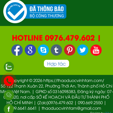
HOTLINE 0976.479.602 |
090.669.2550 | 0987.877.193
Hợp tác
Copyright © 2026 https://thaoduocvinhtam.com/
Số 122 Thạnh Xuân 22, Phường Thới An, Thành phố Hồ Chi
Minh, Việt Nam. | GPKD số 0316098383, Đăng ký ngày: 07-
01-2020, nơi cấp SỞ KẾ HOẠCH VÀ ĐẦU TƯ THÀNH PHỐ
HỒ CHÍ MINH | (Zalo)0976.479.602 | 090.669.2550 |
09.6641.6641 | thaoduocvinhtam@gmail.com
Design by
TSM