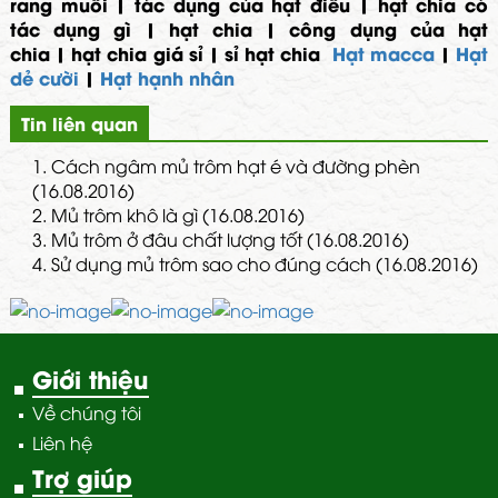
rang muối
|
tác dụng của hạt điều
|
hạt chia có
tác dụng gì
|
hạt chia
|
công dụng của hạt
chia
|
hạt chia giá sỉ
|
sỉ hạt chia
Hạt macca
|
Hạt
dẻ cười
|
Hạt hạnh nhân
Tin liên quan
1.
Cách ngâm mủ trôm hạt é và đường phèn
(16.08.2016)
2.
Mủ trôm khô là gì (16.08.2016)
3.
Mủ trôm ở đâu chất lượng tốt (16.08.2016)
4.
Sử dụng mủ trôm sao cho đúng cách (16.08.2016)
Giới thiệu
Về chúng tôi
Liên hệ
Trợ giúp