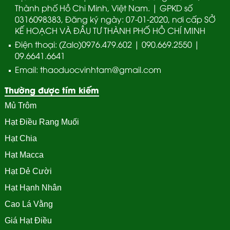
Thành phố Hồ Chi Minh, Việt Nam. | GPKD số
0316098383, Đăng ký ngày: 07-01-2020, nơi cấp SỞ
KẾ HOẠCH VÀ ĐẦU TƯ THÀNH PHỐ HỒ CHÍ MINH
Điện thoại: (Zalo)0976.479.602 | 090.669.2550 |
09.6641.6641
Email: thaoduocvinhtam@gmail.com
Thường được tím kiếm
Mủ Trôm
Hạt Điều Rang Muối
Hạt Chia
Hạt Macca
Hạt Dẻ Cười
Hạt Hạnh Nhân
Cao Lá Vằng
Giá Hạt Điều