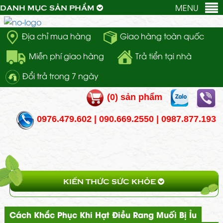
MENU
DANH MỤC SẢN PHẨM
Địa chỉ mua hàng
Giao hàng toàn quốc
Miễn phí giao hàng
Trả tiển tại nhà
Đổi trả trong 7 ngày
(
0
) sản phẩm
0976.479.602 | 090.669.2550 | 0987.877.193
KIẾN THỨC SỨC KHỎE
Cách Khắc Phục Khi Hạt Điều Rang Muối Bị Ỉu