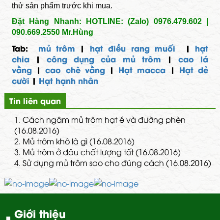
thử sản phẩm trước khi mua.
Đặt Hàng Nhanh: HOTLINE: (Zalo) 0976.479.602 |
090.669.2550 Mr.Hùng
Tab:
mủ trôm
|
hạt điều rang muối
|
hạt
chia
|
công dụng của mủ trôm
|
cao lá
vằng
|
cao chè vằng
|
Hạt macca
|
Hạt dẻ
cười
|
Hạt hạnh nhân
Tin liên quan
1.
Cách ngâm mủ trôm hạt é và đường phèn
(16.08.2016)
2.
Mủ trôm khô là gì (16.08.2016)
3.
Mủ trôm ở đâu chất lượng tốt (16.08.2016)
4.
Sử dụng mủ trôm sao cho đúng cách (16.08.2016)
Giới thiệu