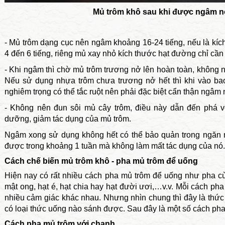
Mủ trôm khô sau khi được ngâm n
- Mủ trôm dạng cục nên ngâm khoảng 16-24 tiếng, nếu là kíc
4 đến 6 tiếng, riêng mủ xay nhỏ kích thước hạt đường chỉ cầ
- Khi ngâm thì chờ mủ trôm trương nở lên hoàn toàn, không 
Nếu sử dụng nhựa trôm chưa trương nở hết thì khi vào bao
nghiêm trọng có thể tắc ruột nên phải đặc biệt cẩn thận ngâm
- Không nên đun sôi mủ cây trôm, điều này dẫn đến phá vỡ
dưỡng, giảm tác dụng của mủ trôm.
Ngâm xong sử dụng không hết có thể bảo quản trong ngăn m
được trong khoảng 1 tuần mà không làm mất tác dụng của nó.
Cách chế biến mủ trôm khô - pha mủ trôm để uống
Hiện nay có rất nhiều cách pha mủ trôm để uống như pha c
mật ong, hạt é, hạt chia hay hạt đười ươi,…v.v. Mỗi cách pha 
nhiều cảm giác khác nhau. Nhưng nhìn chung thì đây là thức
có loại thức uống nào sánh được. Sau đây là một số cách pha
Cách pha mủ trôm với chanh