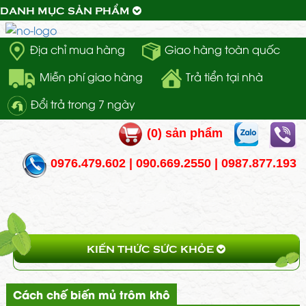
DANH MỤC SẢN PHẨM
Địa chỉ mua hàng
Giao hàng toàn quốc
Miễn phí giao hàng
Trả tiển tại nhà
Đổi trả trong 7 ngày
(
0
) sản phẩm
0976.479.602 | 090.669.2550 | 0987.877.193
KIẾN THỨC SỨC KHỎE
Cách chế biến mủ trôm khô