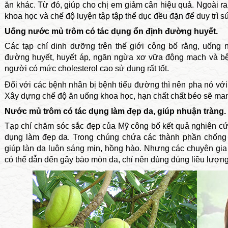
ăn khác. Từ đó, giúp cho chị em giảm cân hiệu quả. Ngoài r
khoa học và chế độ luyện tập tập thể dục đều đặn để duy trì s
Uống nước mủ trôm có tác dụng ổn định đường huyết.
Các tạp chí dinh dưỡng trên thế giới công bố rằng, uống
đường huyết, huyết áp, ngăn ngừa xơ vữa động mạch và bện
người có mức cholesterol cao sử dụng rất tốt.
Đối với các bệnh nhân bị bệnh tiểu đường thì nên pha nó vớ
Xây dựng chế độ ăn uống khoa học, hạn chất chất béo sẽ man
Nước mủ trôm có tác dụng làm đẹp da, giúp nhuận tràng.
Tạp chí chăm sóc sắc đẹp của Mỹ công bố kết quả nghiên cứ
dụng làm đẹp da. Trong chúng chứa các thành phần chống 
giúp làn da luôn sáng mịn, hồng hào. Nhưng các chuyên gi
có thể dẫn đến gây bào mòn da, chỉ nên dùng đúng liều lượn