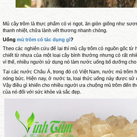
Mủ cây trôm là thực phẩm có vị ngọt, ăn giòn giống như sươn
thanh nhiệt, chữa lành vết thương nhanh chóng.
Uống
mủ trôm có tác dụng gì
?
Theo các nghiên cứu để lại thì mủ cây trôm có nguồn gốc từ
chiết từ nhựa của một loại cây bình thường nhưng có rất nh
vì thế, nhiều người sử dụng nó làm nước uống bổ dưỡng cho 
Tại các nước Châu Á, trong đó có Việt Nam, nước mủ trôm h
nóng bức. Hiện nay, ở nước ta, loại thức uống này được sử
Vậy điều gì khiến cho nhiều người ưa chuộng mủ trôm đến t
của nó đối với sức khỏe và sắc đẹp.