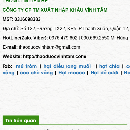
THÔNG TIN LIÊN HỆ:
CÔNG TY CP TM XUẤT NHẬP KHẨU VĨNH TÂM
MST: 0316098383
Địa chỉ:
Số 122, Đường TX22, KP5, P.Thạnh Xuân, Quận 12
HotLine(Zalo, Viber):
0976.479.602 | 090.669.2550 Mr.Hùng
E-mail:
thaoduocvinhtam@gmail.com
Website:
http://thaoduocvinhtam.com/
Tab:
mủ trôm
|
hạt điều rang muối
|
hạt chia
|
c
vằng
|
cao chè vằng
|
Hạt macca
|
Hạt dẻ cười
|
Hạ
Tin liên quan