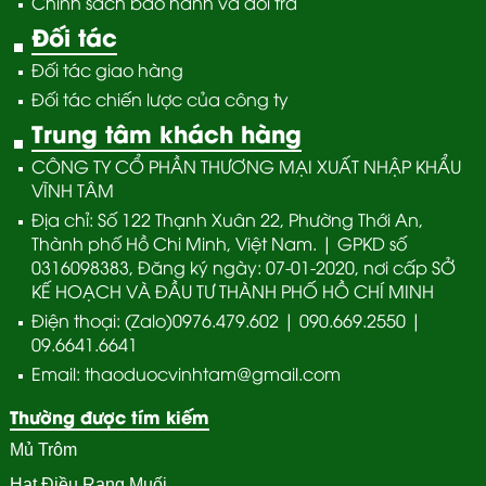
Chính sách bảo hành và đổi trả
Đối tác
Đối tác giao hàng
Đối tác chiến lược của công ty
Trung tâm khách hàng
CÔNG TY CỔ PHẦN THƯƠNG MẠI XUẤT NHẬP KHẨU
VĨNH TÂM
Địa chỉ: Số 122 Thạnh Xuân 22, Phường Thới An,
Thành phố Hồ Chi Minh, Việt Nam. | GPKD số
0316098383, Đăng ký ngày: 07-01-2020, nơi cấp SỞ
KẾ HOẠCH VÀ ĐẦU TƯ THÀNH PHỐ HỒ CHÍ MINH
Điện thoại: (Zalo)0976.479.602 | 090.669.2550 |
09.6641.6641
Email: thaoduocvinhtam@gmail.com
Thường được tím kiếm
Mủ Trôm
Hạt Điều Rang Muối