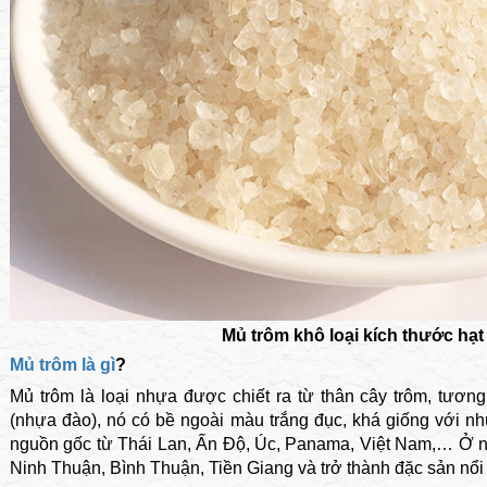
Mủ trôm khô loại kích thước hạt
Mủ trôm là gì
?
Mủ trôm
là loại nhựa được chiết ra từ thân cây trôm, tươ
(nhựa đào), nó có bề ngoài màu trắng đục, khá giống với nh
nguồn gốc từ Thái Lan, Ấn Độ, Úc, Panama, Việt Nam,… Ở nư
Ninh Thuận, Bình Thuận, Tiền Giang và trở thành đặc sản nổi 