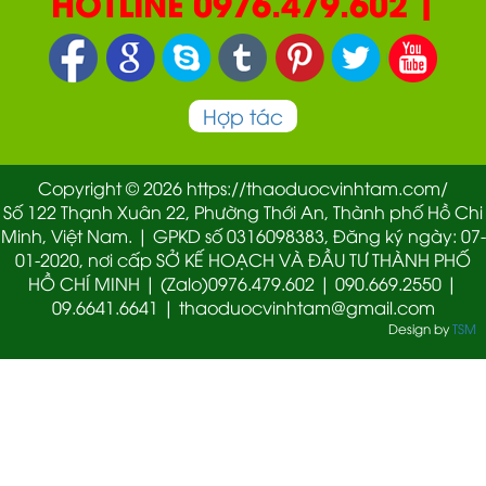
HOTLINE 0976.479.602 |
090.669.2550 | 0987.877.193
Hợp tác
Copyright © 2026 https://thaoduocvinhtam.com/
Số 122 Thạnh Xuân 22, Phường Thới An, Thành phố Hồ Chi
Minh, Việt Nam. | GPKD số 0316098383, Đăng ký ngày: 07-
01-2020, nơi cấp SỞ KẾ HOẠCH VÀ ĐẦU TƯ THÀNH PHỐ
HỒ CHÍ MINH | (Zalo)0976.479.602 | 090.669.2550 |
09.6641.6641 | thaoduocvinhtam@gmail.com
Design by
TSM