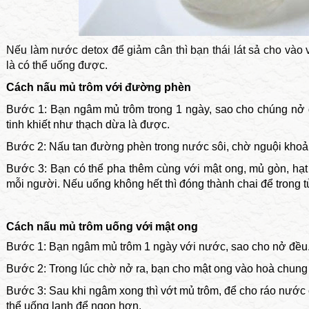
Nếu làm nước detox để giảm cân thì bạn thái lát sả cho vào v
là có thể uống được.
Cách nấu mủ trôm với đường phèn
Bước 1: Bạn ngâm mủ trôm trong 1 ngày, sao cho chúng nở 
tinh khiết như thạch dừa là được.
Bước 2: Nấu tan đường phèn trong nước sôi, chờ nguội khoản
Bước 3: Bạn có thể pha thêm cùng với mật ong, mủ gòn, hạt c
mỗi người. Nếu uống không hết thì đóng thành chai để trong t
Cách nấu mủ trôm uống với mật ong
Bước 1: Bạn ngâm mủ trôm 1 ngày với nước, sao cho nở đều
Bước 2: Trong lúc chờ nở ra, bạn cho mật ong vào hoà chung
Bước 3: Sau khi ngâm xong thì vớt mủ trôm, để cho ráo nước
thể uống lạnh để ngon hơn.